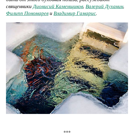
священники
Дионисий Каменщиков
,
Валерий Духанин
,
Филипп Пономарев
и
Владимир Гамарис
.
***