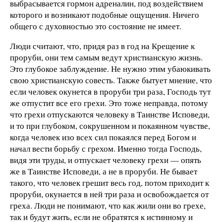
выбрасывается гормон адреналин, под воздействием
которого и возникают подобные ощущения. Ничего
общего с духовностью это состояние не имеет.
Люди считают, что, придя раз в год на Крещение к
проруби, они тем самым ведут христианскую жизнь.
Это глубокое заблуждение. Не нужно этим убаюкивать
свою христианскую совесть. Также бытует мнение, что
если человек окунется в проруби три раза, Господь тут
же отпустит все его грехи. Это тоже неправда, потому
что грехи отпускаются человеку в Таинстве Исповеди,
и то при глубоком, сокрушенном и покаянном чувстве,
когда человек изо всех сил покаялся перед Богом и
начал вести борьбу с грехом. Именно тогда Господь,
видя эти труды, и отпускает человеку грехи — опять
же в Таинстве Исповеди, а не в проруби. Не бывает
такого, что человек грешит весь год, потом приходит к
проруби, окунается в ней три раза и освобождается от
греха. Люди не понимают, что как жили они во грехе,
так и будут жить, если не обратятся к истинному и