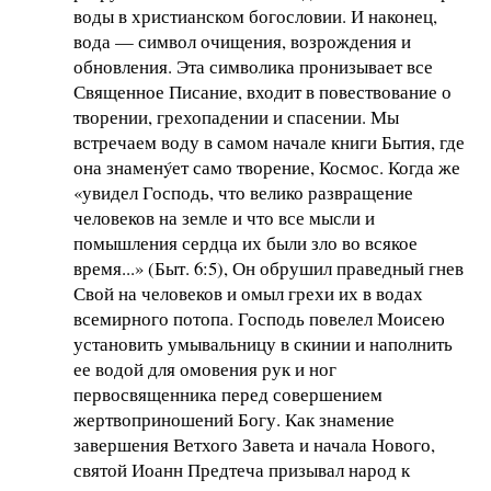
воды в христианском богословии. И наконец,
вода — символ очищения, возрождения и
обновления. Эта символика пронизывает все
Священное Писание, входит в повествование о
творении, грехопадении и спасении. Мы
встречаем воду в самом начале книги Бытия, где
она знаменýет само творение, Космос. Когда же
«увидел Господь, что велико развращение
человеков на земле и что все мысли и
помышления сердца их были зло во всякое
время...» (Быт. 6:5), Он обрушил праведный гнев
Свой на человеков и омыл грехи их в водах
всемирного потопа. Господь повелел Моисею
установить умывальницу в скинии и наполнить
ее водой для омовения рук и ног
первосвященника перед совершением
жертвоприношений Богу. Как знамение
завершения Ветхого Завета и начала Нового,
святой Иоанн Предтеча призывал народ к