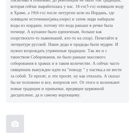
которая сейчас выработалась у нас. 18-го(5-го) освящали воду
в Храме, а 19(6-го) после литургии шли на Иордань, где
освящали источники(река,озеро) и затем люди набирали
воды из иордани, потому что вода раньше в речке была
почище. А купание было единичным, больше как
озорство(кто-то пьяненький, кто-то на спор). Почитайте в
литературе русской. Наши деды и прадеды были мудрее. И
нужно возрождать утраченные традиции. Так же и с
таинством Соборования, не было раньше массового
соборования в храмах и в таком количестве. А сейчас часто
священник вынужден идти на "поводу " у паствы,а не вести
за собой. Те просят, и эти просят, ну как отказать. А сказал
бы не положено и все, вопросов нет. От этого и возникают
новые традиции и привычки, вредящие церковной
дисциплине, да и самому верующему.