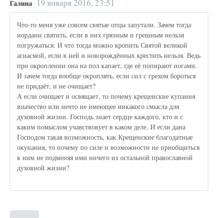
19 января 2016, 23:51
Галина
Что-то меня уже совсем святые отцы запутали. Зачем тогда
иордани святить, если в них грязным и грешным нельзя
погружаться. И что тогда можно кропить Святой великой
агиасмой, если в ней и новорождённых крестить нельзя. Ведь
при окроплении она на пол капает, где её попирают ногами.
И зачем тогда вообще окроплять, если сил с грехом бороться
не придаёт, и не очищает?
А если очищает и освящает, то почему крещенские купания
язычество или нечто не имеющее никакого смысла для
духовной жизни. Господь знает сердце каждого, кто и с
каким помыслом учавствовует в каком деле. И если дана
Господом такая возможность, как Крещенские благодатные
окунания, то почему по силе и возможности не приобщиться
к ним не подменяя ими ничего из остальной православной
духовной жизни?