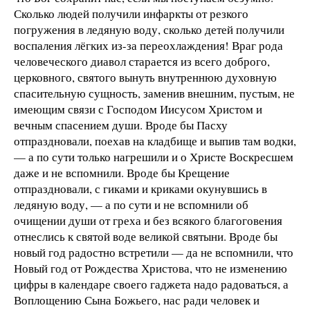
Сколько людей получили инфаркты от резкого
погружения в ледяную воду, сколько детей получили
воспаления лёгких из-за переохлаждения! Враг рода
человеческого диавол старается из всего доброго,
церковного, святого вынуть внутреннюю духовную
спасительную сущность, заменив внешним, пустым, не
имеющим связи с Господом Иисусом Христом и
вечным спасением души. Вроде бы Пасху
отпраздновали, поехав на кладбище и выпив там водки,
— а по сути только нагрешили и о Христе Воскресшем
даже и не вспомнили. Вроде бы Крещение
отпраздновали, с гиками и криками окунувшись в
ледяную воду, — а по сути и не вспомнили об
очищении души от греха и без всякого благоговения
отнеслись к святой воде великой святыни. Вроде бы
новый год радостно встретили — да не вспомнили, что
Новый год от Рождества Христова, что не изменению
цифры в календаре своего гаджета надо радоваться, а
Воплощению Сына Божьего, нас ради человек и