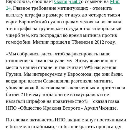
Евросоюза, сообщает
Geomigrant с
о ссылкой на
Мир
24
. Главное требование митингующих - отменить
выплату штрафа в размере от двух до четырех тысяч
евро: Европейский суд по правам человека возложил
эти штрафы на грузинское государство за моральный
ущерб тем, кто пострадал во время митинга против
гомофобии. Митинг прошел в Тбилиси в 2012 году.
«Мы собрались здесь, чтоб зафиксировать наше
отношение к гомосексуализму. Этому явлению нет
места в нашей стране, и так считает 99% населения
Грузии. Мы интересуемся у Евросоюза, где они были,
когда при власти Саакашвили разгоняли митинги,
убивали людей, насиловали заключенных и притесняли
бизнес? Почему тогда они не возмущались и не
налагали штрафов на правительство?» – сказал глава
НПО «Общество Ираклия Второго» Арчил Чкоидзе.
По словам активистов НПО, акции станут постоянными
и более масштабными, чтобы прекратить пропаганду