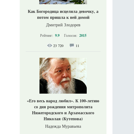
Как Богородица исцелила девочку, а
потом пришла к ней домой
Дмитрий Злодорев
Рейтинг:
9.9
Голосов:
2015
23 720
11
«Его весь народ любил». К 100-летию
со дня рождения митрополита
Нижегородского и Арзамасского
Николая (Кутепова)
Надежда Муравьева