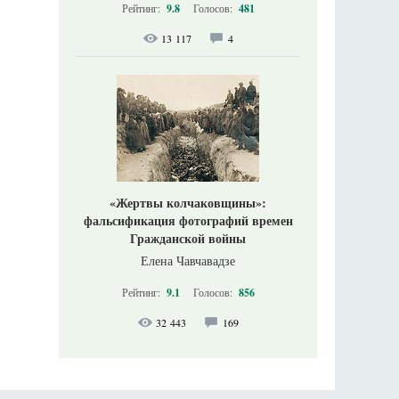
Рейтинг:
9.8
Голосов:
481
13 117
4
«Жертвы колчаковщины»:
фальсификация фотографий времен
Гражданской войны
Елена Чавчавадзе
Рейтинг:
9.1
Голосов:
856
32 443
169