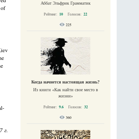
red
Аббат Эльфрик Грамматик
 of
Рейтинг:
10
Голосов:
22
225
Kiev
he
he
Когда начнется настоящая жизнь?
Из книги «Как найти свое место в
жизни​»
l-
Рейтинг:
9.6
Голосов:
32
360
7 г.