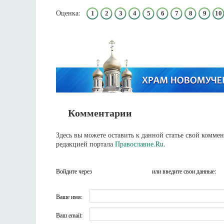
Оценка:
1
2
3
4
5
6
7
8
9
10
Комментарии
Здесь вы можете оставить к данной статье свой комм
редакцией портала
Православие.Ru
.
Войдите через
или введите свои данные:
Ваше имя:
Ваш email: