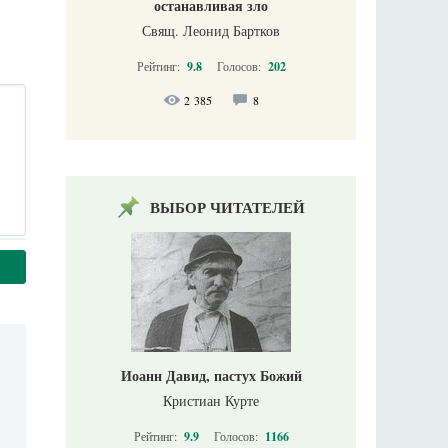
останавливая зло
Свящ. Леонид Бартков
Рейтинг:
9.8
Голосов:
202
2 385
8
ВЫБОР ЧИТАТЕЛЕЙ
Иоанн Давид, пастух Божий
Кристиан Курте
Рейтинг:
9.9
Голосов:
1166