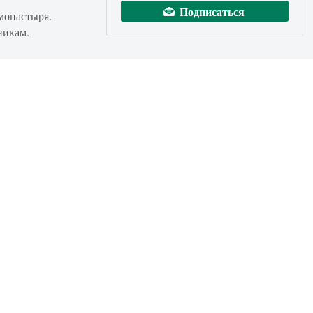
монастыря.
никам.