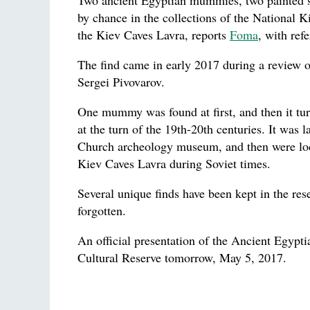
Two ancient Egyptian mummies, two painted sa
by chance in the collections of the National K
the Kiev Caves Lavra, reports
Foma
, with ref
The find came in early 2017 during a review of 
Sergei Pivovarov.
One mummy was found at first, and then it tur
at the turn of the 19th-20th centuries. It was la
Church archeology museum, and then were loc
Kiev Caves Lavra during Soviet times.
Several unique finds have been kept in the res
forgotten.
An official presentation of the Ancient Egypti
Cultural Reserve tomorrow, May 5, 2017.