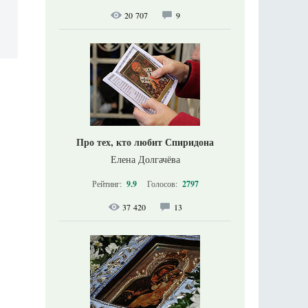
20 707
9
Про тех, кто любит Спиридона
Елена Долгачёва
Рейтинг:
9.9
Голосов:
2797
37 420
13