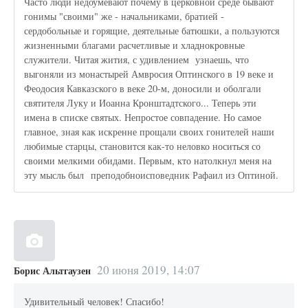
Часто люди недоумевают почему в церковной среде бывают
гонимы "своими" же - начальниками, братией -
сердобольные и горящие, деятельные батюшки, а пользуются
жизненными благами расчетливые и хладнокровные
служители. Читая жития, с удивлением узнаешь, что
выгоняли из монастырей Амвросия Оптинского в 19 веке и
Феодосия Кавказского в веке 20-м, доносили и оболгали
святителя Луку и Иоанна Кронштадтского... Теперь эти
имена в списке святых. Непростое совпадение. Но самое
главное, зная как искренне прощали своих гонителей наши
любимые старцы, становится как-то неловко носиться со
своими мелкими обидами. Первым, кто натолкнул меня на
эту мысль был преподобноисповедник Рафаил из Оптиной.
20 июня 2019, 14:07
Борис Альтгаузен
Удивительный человек! Спасибо!