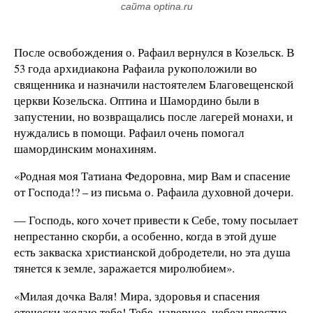
сайта optina.ru
После освобождения о. Рафаил вернулся в Козельск. В
53 года архидиакона Рафаила рукоположили во
священника и назначили настоятелем Благовещенской
церкви Козельска. Оптина и Шамордино были в
запустении, но возвращались после лагерей монахи, и
нуждались в помощи. Рафаил очень помогал
шамординским монахиням.
«Родная моя Татиана Федоровна, мир Вам и спасение
от Господа!? – из письма о. Рафаила духовной дочери.
— Господь, кого хочет привести к Себе, тому посылает
непрестанно скорби, а особенно, когда в этой душе
есть закваска христианской добродетели, но эта душа
тянется к земле, заражается миролюбием».
«Милая дочка Валя! Мира, здоровья и спасения
отечески желаю тебе! Тебе, наверное, небезызвестно,