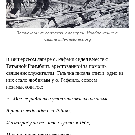
Заключенные советских лагерей. Изображение с 
сайта little-histories.org
В Вишерском лагере о. Рафаил сидел вместе с
Татьяной Гримблит, арестованной за помощь
священнослужителям. Татьяна писала стихи, одно из
них стало любимым у о. Рафаила, совсем
незамысловатое:
«…Мне не радость сулит эта жизнь на земле –
Я решил ведь идти за Тобою,
И в награду за то, что служил я Тебе,
Мир покроет меня клеветою.