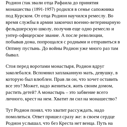
Родион (так звали отца Рафаила до принятия
монашества (1891-1957) родился в семье сапожника
под Курском. От отца Родион научился ремеслу. Во
время службы в армии закончил военно-ветеринарную
фельдшерскую школу, получив еще одно ремесло и
унтер-офицерское звание. А после революции,
побывав дома, попрощался с родными и отправиться в
Оптину пустынь. До войны Родион уже много раз там
бывал.
Стоя перед воротами монастыря, Родион вдруг
заколебался. Вспомнил заплаканную мать, девушку, в
которую был влюблен. Прав ли он, что хочет оставить
все это? Может, надо жениться, жить своим домом,
растить детей? А монастырь – это забвение всего
личного, крест на нем. Хватит ли сил на монашество?
Тут Родион понял, что хватит рассуждать, надо
помолиться. Ответ пришел сразу же: в своем сердце
Родион услышал, что без Креста нет венца. Путь на