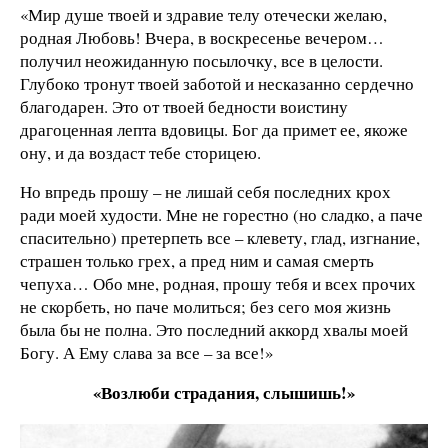
«Мир душе твоей и здравие телу отечески желаю,
родная Любовь! Вчера, в воскресенье вечером…
получил неожиданную посылочку, все в целости.
Глубоко тронут твоей заботой и несказанно сердечно
благодарен. Это от твоей бедности воистину
драгоценная лепта вдовицы. Бог да примет ее, якоже
ону, и да воздаст тебе сторицею.
Но впредь прошу – не лишай себя последних крох
ради моей худости. Мне не горестно (но сладко, а паче
спасительно) претерпеть все – клевету, глад, изгнание,
страшен только грех, а пред ним и самая смерть
чепуха… Обо мне, родная, прошу тебя и всех прочих
не скорбеть, но паче молиться; без сего моя жизнь
была бы не полна. Это последний аккорд хвалы моей
Богу. А Ему слава за все – за все!»
«Возлюби страдания, слышишь!»