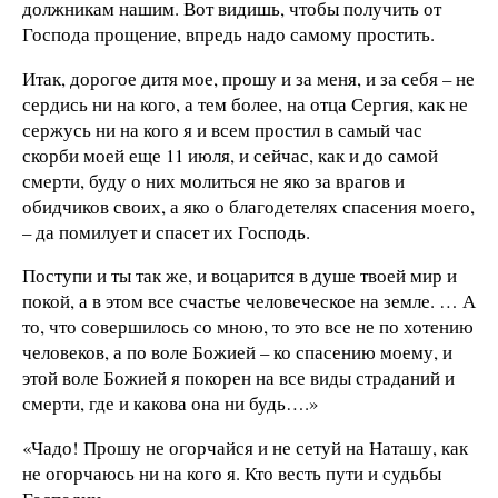
должникам нашим. Вот видишь, чтобы получить от
Господа прощение, впредь надо самому простить.
Итак, дорогое дитя мое, прошу и за меня, и за себя – не
сердись ни на кого, а тем более, на отца Сергия, как не
сержусь ни на кого я и всем простил в самый час
скорби моей еще 11 июля, и сейчас, как и до самой
смерти, буду о них молиться не яко за врагов и
обидчиков своих, а яко о благодетелях спасения моего,
– да помилует и спасет их Господь.
Поступи и ты так же, и воцарится в душе твоей мир и
покой, а в этом все счастье человеческое на земле. … А
то, что совершилось со мною, то это все не по хотению
человеков, а по воле Божией – ко спасению моему, и
этой воле Божией я покорен на все виды страданий и
смерти, где и какова она ни будь….»
«Чадо! Прошу не огорчайся и не сетуй на Наташу, как
не огорчаюсь ни на кого я. Кто весть пути и судьбы