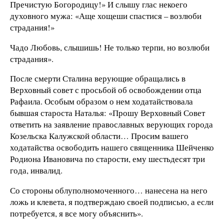
Пречистую Богородицу!» И слышу глас некоего
духовного мужа: «Аще хощеши спастися – возлюби
страдания!»
Чадо Любовь, слышишь! Не только терпи, но возлюби
страдания».
После смерти Сталина верующие обращались в
Верховный совет с просьбой об освобождении отца
Рафаила. Особым образом о нем ходатайствовала
бывшая староста Наталья: «Прошу Верховный Совет
ответить на заявление православных верующих города
Козельска Калужской области… Просим вашего
ходатайства освободить нашего священника Шейченко
Родиона Ивановича по старости, ему шестьдесят три
года, инвалид.
Со стороны облуполномоченного… нанесена на него
ложь и клевета, я подтверждаю своей подписью, а если
потребуется, я все могу объяснить».