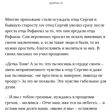
optina.ru
Многие прихожане стали осуждать отца Сергия и
бывшую старосту (ее отец Сергий уволил сразу после
ареста отца Рафаила) за то, что они предали отца
Рафаила. Сам иеромонах просил не искать виновных в
своем заключении, а, если такие люди и были, то их
нужно простить, благословить и молиться за них. В
своих письмах он учил прощению:
«Детка Тоня! А за то, что ты носишь в сердце своем –
змею неприязненного чувства к отцу Сергию и даже
как ты пишешь: «не простила и, наверное, никогда не
прощу!» За это не похвалю. Это чувство гибельное для
души.
…И мы с тобою грешные, нуждаясь в прощении
грехов, – молимся – Отче наш, иже еси на небесех… и
остави нам долги наши, «якоже и мы» – оставляем