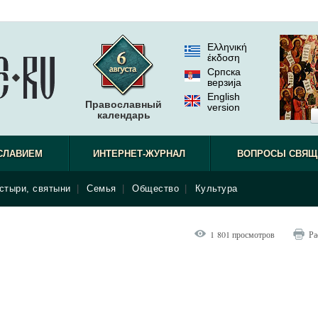
Ελληνική
έκδοση
Српска
верзиjа
English
Православный
version
календарь
СЛАВИЕМ
ИНТЕРНЕТ-ЖУРНАЛ
ВОПРОСЫ СВЯЩ
стыри, святыни
|
Семья
|
Общество
|
Культура
1 801 просмотров
Ра