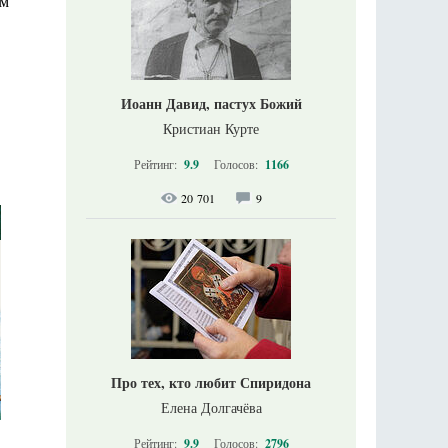
ям
Иоанн Давид, пастух Божий
Кристиан Курте
Рейтинг:
9.9
Голосов:
1166
20 701
9
Про тех, кто любит Спиридона
Елена Долгачёва
Рейтинг:
9.9
Голосов:
2796