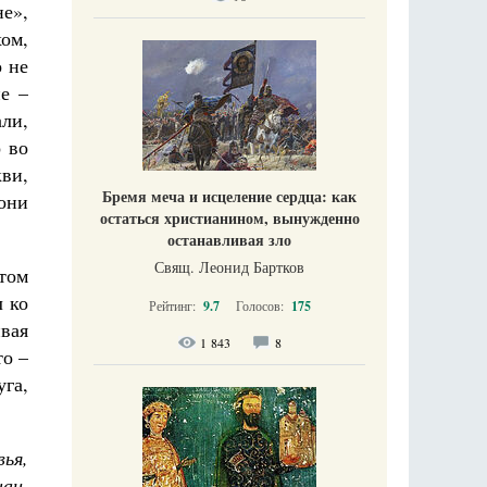
е»,
ом,
о не
е –
али,
о во
кви,
Бремя меча и исцеление сердца: как
они
остаться христианином, вынужденно
останавливая зло
Свящ. Леонид Бартков
том
л ко
Рейтинг:
9.7
Голосов:
175
ивая
1 843
8
то –
га,
вья,
ац.