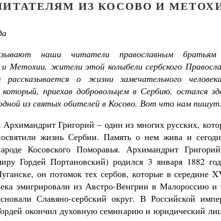
ЧИТАТЕЛЯМ ИЗ КОСОВО И МЕТОХ
да
зывают наши читатели православным братьям
о и Метохии, жители этой колыбели сербского Правосла
м рассказывается о жизни замечательного человек
 который, приехав добровольцем в Сербию, остался зде
одной из святых обителей в Косово. Вот что нам пишут
– Архимандрит Григорий – один из многих русских, кот
посвятили жизнь Сербии. Память о нем жива и сегодн
народе Косовского Поморавья. Архимандрит Григорий
миру Гордей Портановский) родился 3 января 1882 год
Луганске, он потомок тех сербов, которые в середине X
века эмигрировали из Австро-Венгрии в Малороссию и 
Православный мальчик
основали Славяно-сербский округ. В Российской импе
Екатерина Баканова
Гордей окончил духовную семинарию и юридический лиц