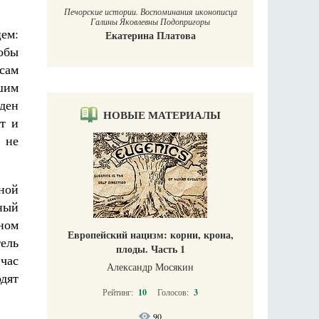
Печорские истории. Воспоминания иконописца
Галины Яковлевны Подопригоры
ем:
Екатерина Платова
обы
сам
шим
ден
НОВЫЕ МАТЕРИАЛЫ
т и
 не
ной
ный
еном
Европейский нацизм: корни, крона,
ель
плоды. Часть 1
йчас
Александр Мосякин
дят
Рейтинг:
10
Голосов:
3
90