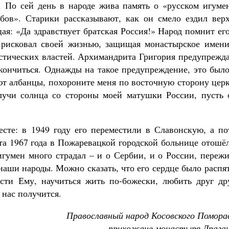
 По сей день в народе жива память о «русском игумен
ов». Старики рассказывают, как он смело ездил верх
цая: «Да здравствует братская Россия!» Народ помнит ег
 рисковал своей жизнью, защищая монастырское имени
истических властей. Архимандрита Григория предупрежд
акончиться. Однажды на такое предупреждение, это был
ют албанцы, похороните меня по восточную сторону цер
 лучи солнца со стороны моей матушки России, пусть 
сте: в 1949 году его переместили в Славонскую, а по
та 1967 года в Пожаревацкой городской больнице отошё
 игумен много страдал – и о Сербии, и о России, переж
аши народы. Можно сказать, что его сердце было распя
сти Ему, научиться жить по-божески, любить друг дру
 нас получится.
Православный народ Косовского Помора
прихожане монастыря Драган