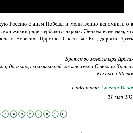
кую Россию с днём Победы и молитвенно вспомнить о в
 свои жизни ради сербского народа. Желаем всем нам, ч
вела в Небесное Царство. Спаси вас Бог, дорогие брат
Братство монастыря Драган
ич, директор музыкальной школы имени Стевана Христи
Косово и Метох
Подготовил
Степан Игна
21 мая 202
3
4
5
6
7
8
9
10