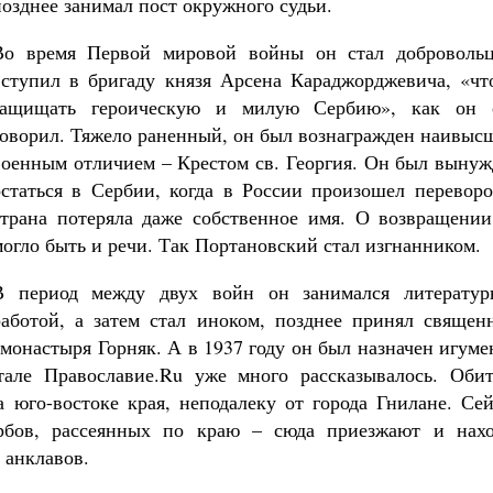
позднее занимал пост окружного судьи.
дет от нас Бог. 10 заповедей Божиих
ятитель Николай Сербский
Во время Первой мировой войны он стал добровольц
вступил в бригаду князя Арсена Караджорджевича, «чт
защищать героическую и милую Сербию», как он 
говорил. Тяжело раненный, он был вознагражден наивыс
военным отличием – Крестом св. Георгия. Он был вынуж
остаться в Сербии, когда в России произошел переворо
страна потеряла даже собственное имя. О возвращении
могло быть и речи. Так Портановский стал изгнанником.
В период между двух войн он занимался литератур
работой, а затем стал иноком, позднее принял священ
 монастыря Горняк. А в 1937 году он был назначен игум
тале Православие.Ru уже много рассказывалось. Обит
а юго-востоке края, неподалеку от города Гнилане. Се
рбов, рассеянных по краю – сюда приезжают и нахо
 анклавов.