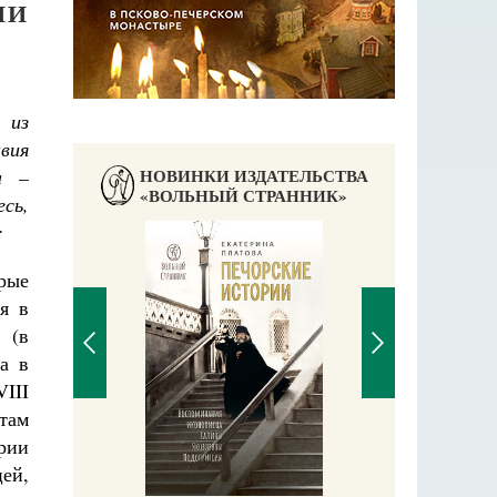
ИИ
 из
вия
а –
НОВИНКИ ИЗДАТЕЛЬСТВА
«ВОЛЬНЫЙ СТРАННИК»
сь,
:
орые
я в
 (в
а в
VIII
там
рии
ей,
Чудесное пут
С пра