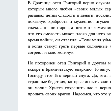
В Драганце отец Григорий верно служил.
который много любил «своих милых серб
раздавал детям сладости и деньги, воскли
показную храбрость и мужество: игумен
сначала от шиптаров, а потом от коммун
что его смелость может плохо для него з
время войны, он ответил: «Если меня убь
и когда станут греть первые солнечные
согреют и мою могилу».
Но похоронен отец Григорий в другом ме
вскоре в Браничевскую епархию. 16 авгус
Господу этот Его верный слуга. Да, этот
страшные бедствия, которые испытывали н
он молил Христа сохранить нас в верно
прощать своих врагов. Надеемся, что это у