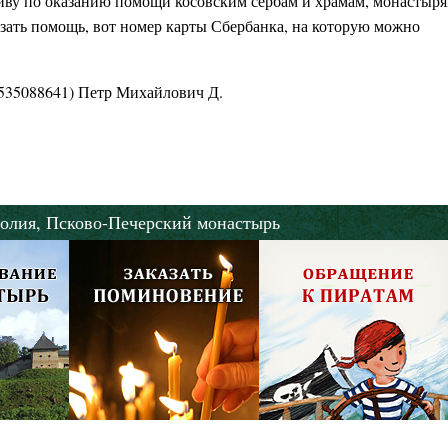
иву по оказанию помощи косовским сербам и храмам, монастыр
азать помощь, вот номер карты Сбербанка, на которую можно
9535088641) Петр Михайлович Д.
олия,
Псково-Печерский монастырь