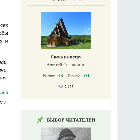
сех
тобы
ья и
Свеча на ветру
ац,
Алексей Солоницын
ча,
Рейтинг:
9.9
Голосов:
181
ия.
2 133
шев
0 г.
ВЫБОР ЧИТАТЕЛЕЙ