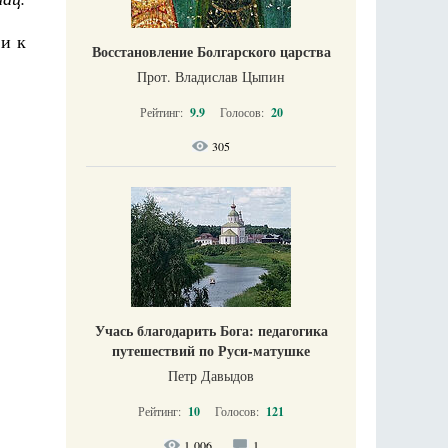
 и к
Восстановление Болгарского царства
Прот. Владислав Цыпин
Рейтинг:
9.9
Голосов:
20
305
Учась благодарить Бога: педагогика
путешествий по Руси-матушке
Петр Давыдов
Рейтинг:
10
Голосов:
121
1 006
1