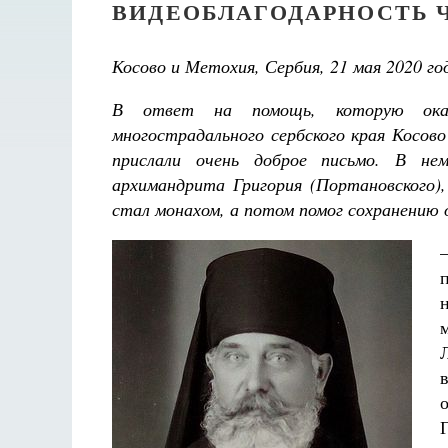
ВИДЕОБЛАГОДАРНОСТЬ 
Косово и Метохия, Сербия, 21 мая 2020 го
В ответ на помощь, которую ока
многострадального сербского края Косов
прислали очень доброе письмо. В не
архимандрита Григория (Портановского),
стал монахом, а потом помог сохранению 
Великомученик Георгий Победоносец. Научись у
святого