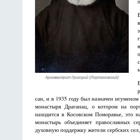
Роман Котов
Чего ж
жизни
Св
в
Архимандрит Григорий (Портановский)
сан, и в 1935 году был назначен игуменом
монастыря Драганац, о котором на пор
находится в Косовском Поморавье, это н
монастырь объединяет православных се
духовную поддержку жители сербских сел,