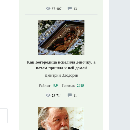
37 407
13
Как Богородица исцелила девочку, а
потом пришла к ней домой
Дмитрий Злодорев
Рейтинг:
9.9
Голосов:
2015
23 714
11