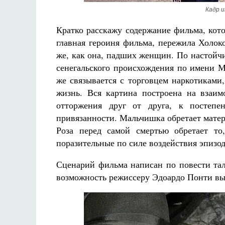
Кадр и
Кратко расскажу содержание фильма, кото
главная героиня фильма, пережила Холоко
же, как она, падших женщин. По настойчи
сенегальского происхождения по имени М
же связывается с торговцем наркотиками
жизнь. Вся картина построена на взаи
отторжения друг от друга, к постепе
привязанности. Мальчишка обретает матери
Роза перед самой смертью обретает то
поразительные по силе воздействия эпизо
Сценарий фильма написан по повести тал
возможность режиссеру Эдоардо Понти вы