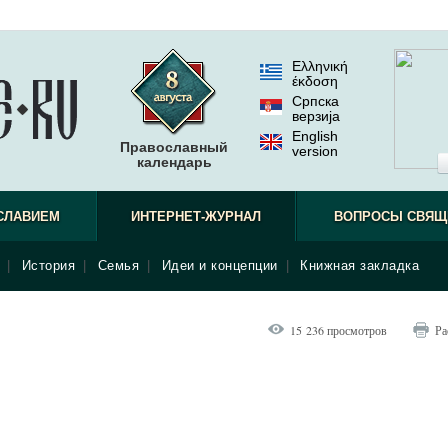
Ελληνική
έκδοση
Српска
верзиjа
English
Православный
version
календарь
СЛАВИЕМ
ИНТЕРНЕТ-ЖУРНАЛ
ВОПРОСЫ СВЯЩ
|
История
|
Семья
|
Идеи и концепции
|
Книжная закладка
15 236 просмотров
Ра