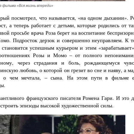
з фильма «Вся жизнь впереди»
рый посмотрел, что называется, «на одном дыхании». Р
ст, а теперь работает с детьми, которые родились от т
вой просьбе врача Роза берет на воспитание беспризор
омо. Подросток дерзок и совершенно неуправляем. К т
, становится успешным курьером и этим «зарабатывает»
моотношениях Розы и Момо – от полного непонимани
нному, через страдания и боль, рождающемуся чувс
нскую любовь, о которой он грезит во сне и наяву, а м
, о чем мечтала, – сына. На этом пути в фильме е
ды.
антливого французского писателя Ромена Гари. И это д
строить эпизоды высокой художественной силы.