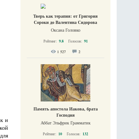
Тверь как терапия: от Григория
Сороки до Валентина Сидорова
Оксана Головко
Рейтинг:
9.8
Голосов:
91
1 527
2
Память апостола Иакова, брата
Господня
ак и
Аббат Эльфрик Грамматик
кой
Рейтинг:
10
Голосов:
132
для