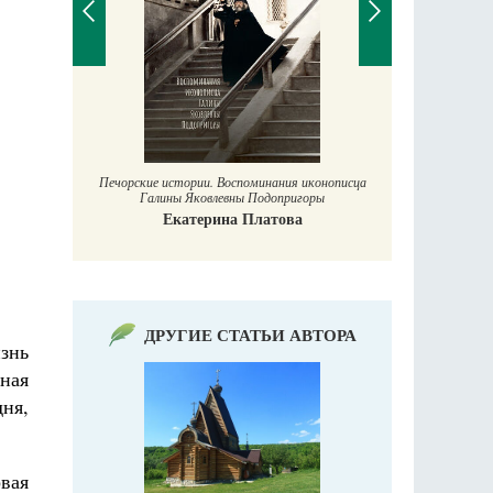
С пра
Печорские истории. Воспоминания иконописца
Галины Яковлевны Подопригоры
Екатерина Платова
ДРУГИЕ СТАТЬИ АВТОРА
знь
дная
ня,
вая