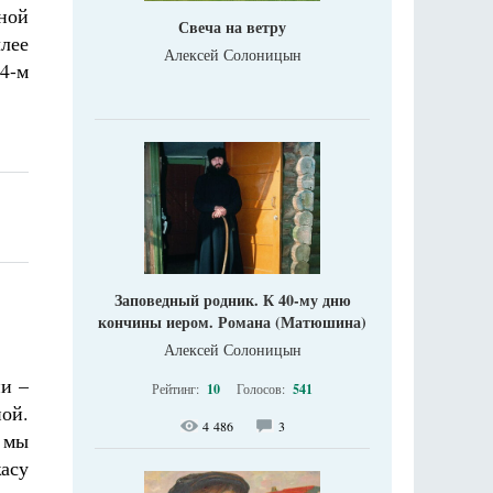
ной
Свеча на ветру
ллее
Алексей Солоницын
34-м
Заповедный родник. К 40-му дню
кончины иером. Романа (Матюшина)
Алексей Солоницын
ни –
Рейтинг:
10
Голосов:
541
ой.
4 486
3
 мы
асу