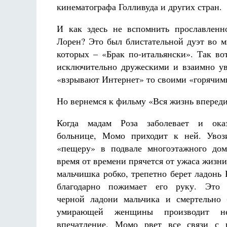
кинематографа Голливуда и других стран.
И как здесь не вспомнить прославленн
Лорен? Это был блистательной дуэт во м
которых – «Брак по-итальянски». Так во
исключительно дружескими и взаимно у
«взрывают Интернет» то своими «горячими
Но вернемся к фильму «Вся жизнь впереди
Когда мадам Роза заболевает и ока
больнице, Момо приходит к ней. Увоз
«пещеру» в подвале многоэтажного дом
время от времени прячется от ужаса жизни
мальчишка робко, трепетно берет ладонь 
благодарно пожимает его руку. Это 
черной ладони мальчика и смертельно 
умирающей женщины производит неи
впечатление. Момо рвет все связи с 