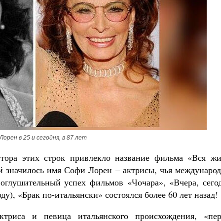
Православный мальчик
Екатерина Баканова
дет от нас Бог. 10 заповедей Божиих
ятитель Николай Сербский
орен в 25 и сегодня, в 87 лет
втора этих строк привлекло название фильма «Вся жи
ей значилось имя Софи Лорен – актрисы, чья междунаро
 оглушительный успех фильмов «Чочара», «Вчера, сегод
у), «Брак по-итальянски» состоялся более 60 лет назад!
ктриса и певица итальянского происхождения, «пер