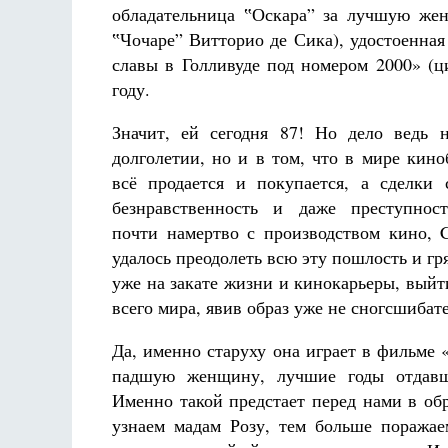
обладательница ‟Оскара” за лучшую жен
‟Чочаре” Витторио де Сика), удостоенная
славы в Голливуде под номером 2000» (ц
году.
Значит, ей сегодня 87! Но дело ведь 
долголетии, но и в том, что в мире киноб
всё продается и покупается, а сделки 
безнравственность и даже преступност
почти намертво с производством кино,
удалось преодолеть всю эту пошлость и гря
уже на закате жизни и кинокарьеры, выйт
всего мира, явив образ уже не сногсшибат
Да, именно старуху она играет в фильме 
падшую женщину, лучшие годы отдавш
Именно такой предстает перед нами в об
узнаем мадам Розу, тем больше поражае