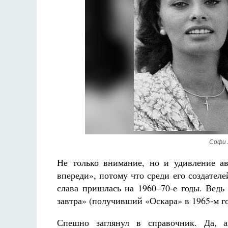
Великомученик Георгий Победоносец. Научись у
святого
Роман Котов
Чего ж
жизни
Св
в
Софи Л
Не только внимание, но и удивление а
впереди», потому что среди его создател
слава пришлась на 1960–70-е годы. Ведь
завтра» (получивший «Оскара» в 1965-м год
Спешно заглянул в справочник. Да, а