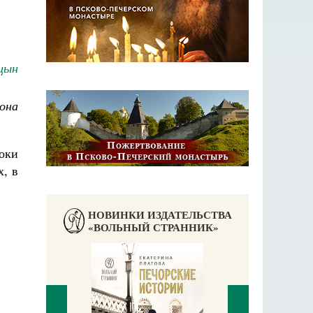
цын
она
оки
х, в
НОВИНКИ ИЗДАТЕЛЬСТВА
«ВОЛЬНЫЙ СТРАННИК»
Чудесное пут