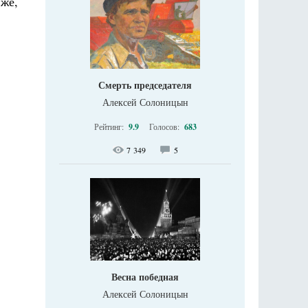
 же,
Смерть председателя
Алексей Солоницын
Рейтинг:
9.9
Голосов:
683
7 349
5
Весна победная
Алексей Солоницын