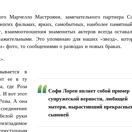
ого Марчелло Мастрояни, замечательного партнера С
ногих фильмах, ярких, самобытных, наиболее памятный
т, взаимоотношения знаменитых актеров всегда оставал
важительными. Это упоминаю для наших «звезд», кото
» фото, то сообщениями о разводах и новых браках.
».
зывается в
ит ее в ту
а, где Роза
Софи Лорен являет собой пример
. И вот этот
супружеской верности, любящей
Розы. А она
матери, вырастивший прекрасны
соединение
сыновей
белой руки
згладимое
преступным