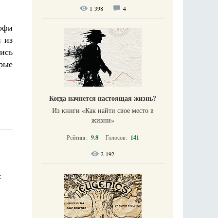
1 398
4
офи
 из
ись
рые
Когда начнется настоящая жизнь?
Из книги «Как найти свое место в
жизни​»
Рейтинг:
9.8
Голосов:
141
2 192
х