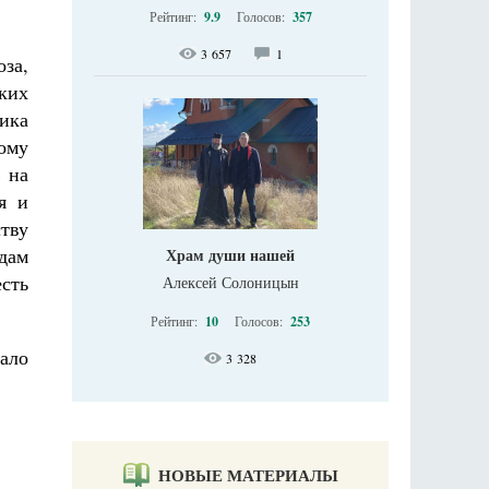
Рейтинг:
9.9
Голосов:
357
3 657
1
оза,
аких
ника
ому
 на
я и
тву
адам
Храм души нашей
сть
Алексей Солоницын
Рейтинг:
10
Голосов:
253
ало
3 328
НОВЫЕ МАТЕРИАЛЫ