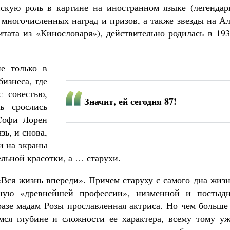
скую роль в картине на иностранном языке (легендар
 многочисленных наград и призов, а также звезды на А
итата из «Кинословаря»), действительно родилась в 19
не только в
изнеса, где
с совестью,
Значит, ей сегодня 87!
ь срослись
 Cофи Лорен
зь, и снова,
и на экраны
ельной красотки, а … старухи.
«Вся жизнь впереди». Причем старуху с самого дна жиз
ую «древнейшей профессии», низменной и постыдн
разе мадам Розы прославленная актриса. Но чем больше
мся глубине и сложности ее характера, всему тому уж