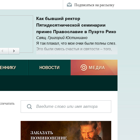
Подписаться на рассылку
Как бывший ректор
Пятидесятнической семинарии
принес Православие в Пуэрто Рико
Свящ. Григорий Юстиниано
Я так плакал, что мои очки были полны слез.
Это были смесь счастья и святости – того,
что я давно искал.
ЕННИКУ
НОВОСТИ
МЕДИА
спечатать