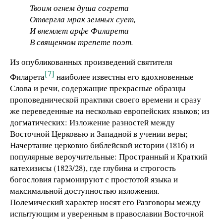
Твоим огнем душа согрета
Отвергла мрак земных сует,
И внемлет арфе Филарета
В священном трепете поэт.
Из опубликованных произведений святителя
[7]
Филарета
наиболее известны его вдохновенные
Слова и речи, содержащие прекрасные образцы
проповеднической практики своего времени и сразу
же переведенные на несколько европейских языков; из
догматических: Изложение разностей между
Восточной Церковью и Западной в учении веры;
Начертание церковно библейской истории (1816) и
популярные вероучительные: Пространный и Краткий
катехизисы (1823/28), где глубина и строгость
богословия гармонируют с простотой языка и
максимальной доступностью изложения.
Полемический характер носят его Разговоры между
испытующим и уверенным в православии Восточной