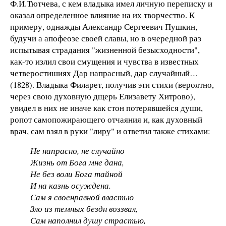
Ф.И.Тютчева, с кем владыка имел личную переписку и
оказал определенное влияние на их творчество. К
примеру, однажды Александр Сергеевич Пушкин,
будучи а апофеозе своей славы, но в очередной раз
испытывая страдания "жизненной безысходности",
как-то излил свои смущения и чувства в известных
четверостишиях Дар напрасный, дар случайный…
(1828). Владыка Филарет, получив эти стихи (вероятно,
через свою духовную дщерь Елизавету Хитрово),
увидел в них не иначе как стон потерявшейся души,
ропот самопожирающего отчаяния и, как духовный
врач, сам взял в руки "лиру" и ответил также стихами:
Не напрасно, не случайно
Жизнь от Бога мне дана,
Не без воли Бога тайной
И на казнь осуждена.
Сам я своенравной властью
Зло из темных бездн воззвал,
Сам наполнил душу страстью,