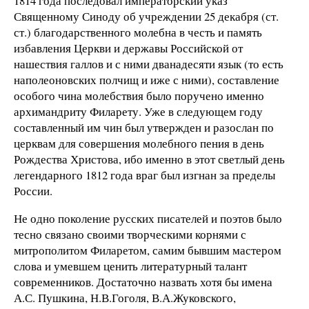
1814 года последовал императорский указ
Священному Синоду об учреждении 25 декабря (ст.
ст.) благодарственного молебна в честь и память
избавления Церкви и державы Российской от
нашествия галлов и с ними дванадесяти язык (то есть
наполеоновских полчищ и иже с ними), составление
особого чина молебствия было поручено именно
архимандриту Филарету. Уже в следующем году
составленный им чин был утвержден и разослан по
церквам для совершения молебного пения в день
Рождества Христова, ибо именно в этот светлый день
легендарного 1812 года враг был изгнан за пределы
России.
Не одно поколение русских писателей и поэтов было
тесно связано своими творческими корнями с
митрополитом Филаретом, самим бывшим мастером
слова и умевшем ценить литературный талант
современников. Достаточно назвать хотя бы имена
А.С. Пушкина, Н.В.Гоголя, В.А.Жуковского,