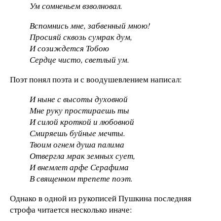
Ум сомненьем взволновал.
Вспомнись мне, забвенный мною!
Просияй сквозь сумрак дум,
И созиждется Тобою
Сердце чисто, светлый ум.
Поэт понял поэта и с воодушевлением написал:
И ныне с высоты духовной
Мне руку простираешь ты
И силой кроткой и любовной
Смиряешь буйные мечты.
Твоим огнем душа палима
Отвергла мрак земных сует,
И внемлет арфе Серафима
В священном трепете поэт.
Однако в одной из рукописей Пушкина последняя
строфа читается несколько иначе: