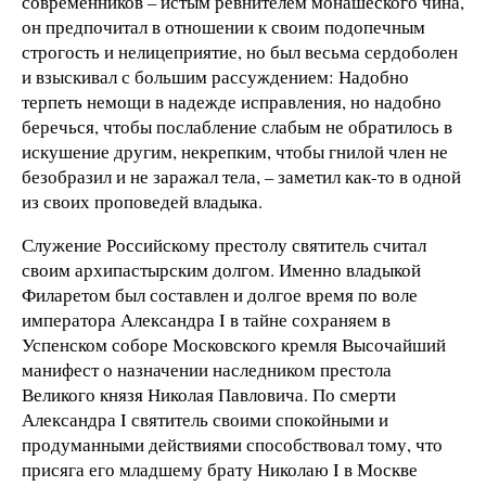
современников – истым ревнителем монашеского чина,
он предпочитал в отношении к своим подопечным
строгость и нелицеприятие, но был весьма сердоболен
и взыскивал с большим рассуждением: Надобно
терпеть немощи в надежде исправления, но надобно
беречься, чтобы послабление слабым не обратилось в
искушение другим, некрепким, чтобы гнилой член не
безобразил и не заражал тела, – заметил как-то в одной
из своих проповедей владыка.
Служение Российскому престолу святитель считал
своим архипастырским долгом. Именно владыкой
Филаретом был составлен и долгое время по воле
императора Александра I в тайне сохраняем в
Успенском соборе Московского кремля Высочайший
манифест о назначении наследником престола
Великого князя Николая Павловича. По смерти
Александра I святитель своими спокойными и
продуманными действиями способствовал тому, что
присяга его младшему брату Николаю I в Москве