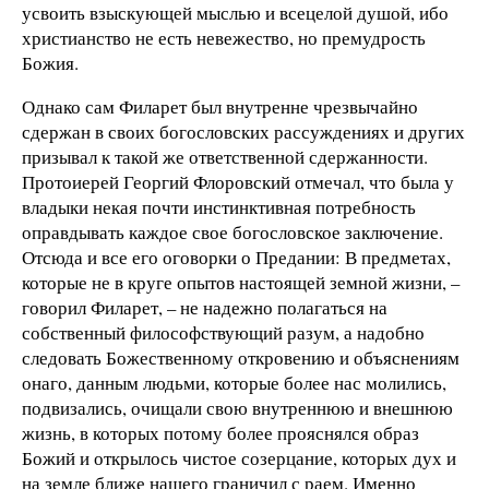
усвоить взыскующей мыслью и всецелой душой, ибо
христианство не есть невежество, но премудрость
Божия.
Однако сам Филарет был внутренне чрезвычайно
сдержан в своих богословских рассуждениях и других
призывал к такой же ответственной сдержанности.
Протоиерей Георгий Флоровский отмечал, что была у
владыки некая почти инстинктивная потребность
оправдывать каждое свое богословское заключение.
Отсюда и все его оговорки о Предании: В предметах,
которые не в круге опытов настоящей земной жизни, –
говорил Филарет, – не надежно полагаться на
собственный философствующий разум, а надобно
следовать Божественному откровению и объяснениям
онаго, данным людьми, которые более нас молились,
подвизались, очищали свою внутреннюю и внешнюю
жизнь, в которых потому более прояснялся образ
Божий и открылось чистое созерцание, которых дух и
на земле ближе нашего граничил с раем. Именно