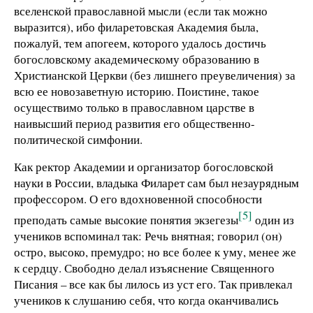
вселенской православной мысли (если так можно
выразится), ибо филаретовская Академия была,
пожалуй, тем апогеем, которого удалось достичь
богословскому академическому образованию в
Христианской Церкви (без лишнего преувеличения) за
всю ее новозаветную историю. Поистине, такое
осуществимо только в православном царстве в
наивысший период развития его общественно-
политической симфонии.
Как ректор Академии и организатор богословской
науки в России, владыка Филарет сам был незаурядным
профессором. О его вдохновенной способности
[5]
преподать самые высокие понятия экзегезы
один из
учеников вспоминал так: Речь внятная; говорил (он)
остро, высоко, премудро; но все более к уму, менее же
к сердцу. Свободно делал изъяснение Священного
Писания – все как бы лилось из уст его. Так привлекал
учеников к слушанию себя, что когда оканчивались