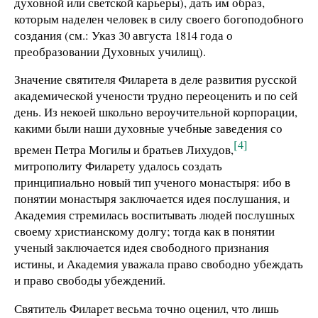
духовной или светской карьеры), дать им образ,
которым наделен человек в силу своего богоподобного
создания (см.: Указ 30 августа 1814 года о
преобразовании Духовных училищ).
Значение святителя Филарета в деле развития русской
академической учености трудно переоценить и по сей
день. Из некоей школьно вероучительной корпорации,
какими были наши духовные учебные заведения со
[4]
времен Петра Могилы и братьев Лихудов,
митрополиту Филарету удалось создать
принципиально новый тип ученого монастыря: ибо в
понятии монастыря заключается идея послушания, и
Академия стремилась воспитывать людей послушных
своему христианскому долгу; тогда как в понятии
ученый заключается идея свободного признания
истины, и Академия уважала право свободно убеждать
и право свободы убеждений.
Святитель Филарет весьма точно оценил, что лишь