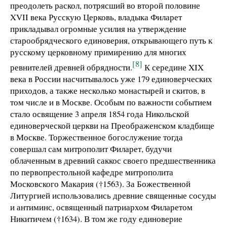
преодолеть раскол, потрясший во второй половине
XVII века Русскую Церковь, владыка Филарет
прикладывал огромные усилия на утверждение
старообрядческого единоверия, открывающего путь к
русскому церковному примирению для многих
[8]
ревнителей древней обрядности.
К середине XIX
века в России насчитывалось уже 179 единоверческих
приходов, а также несколько монастырей и скитов, в
том числе и в Москве. Особым по важности событием
стало освящение 3 апреля 1854 года Никольской
единоверческой церкви на Преображенском кладбище
в Москве. Торжественное богослужение тогда
совершал сам митрополит Филарет, будучи
облаченным в древний саккос своего предшественника
по первопрестольной кафедре митрополита
Московского Макария (†1563). За Божественной
Литургией использовались древние священные сосуды
и антиминс, освященный патриархом Филаретом
Никитичем (†1634). В том же году единоверие