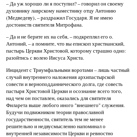
– Да уж хорошо ли я поступил? – говорил он своему
духовнику лаврскому наместнику отцу Антонию
(Медведеву), – раздражил Государя. Я не имею
достоинств святителя Митрофана.
– Да и не берите их на себя, – подкреплял его о.
Антоний, – а помните, что вы епископ христианский,
пастырь Церкви Христовой, которому страшно одно:
разойтись с волею Иисуса Христа.
Инцидент с Триумфальными воротами – лишь частный
случай внутреннего наложения архипастырской
совести и верноподданнического долга, где совесть
пастыря Христовой Церкви и осознание всего того,
над чем он поставлен, оказались для святителя
Филарета выше любого иного "внешнего" служения.
Будучи подвижником теории православной
государственности, святитель тем не менее
решительно и недвусмысленно напоминал о
внутренней независимости Церкви и ревностно