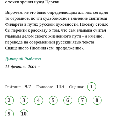
с точки зрения нужд Церкви.
Впрочем, не это было определяющим для нас сегодня
то огромное, почти судьбоносное значение святителя
Филарета в путях русской духовности. Посему стоило
бы перейти к рассказу о том, что сам владыка считал
главным делом своего жизненного пути – а именно,
переводе на современный русский язык текста
Священного Писания (см. продолжение).
Дмитрий Рыбаков
25 февраля 2004 г.
9.7
113
1
Рейтинг:
Голосов:
Оценка:
2
3
4
5
6
7
8
9
10