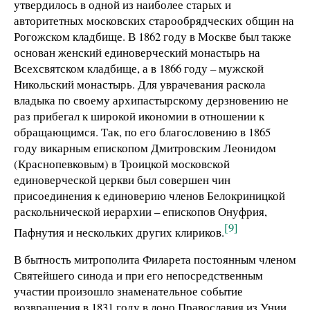
утвердилось в одной из наиболее старых и
авторитетных московских старообрядческих общин на
Рогожском кладбище. В 1862 году в Москве был также
основан женский единоверческий монастырь на
Всехсвятском кладбище, а в 1866 году – мужской
Никольский монастырь. Для уврачевания раскола
владыка по своему архипастырскому дерзновению не
раз прибегал к широкой икономии в отношении к
обращающимся. Так, по его благословению в 1865
году викарным епископом Дмитровским Леонидом
(Краснопевковым) в Троицкой московской
единоверческой церкви был совершен чин
присоединения к единоверию членов Белокриницкой
раскольнической иерархии – епископов Онуфрия,
[9]
Пафнутия и нескольких других клириков.
В бытность митрополита Филарета постоянным членом
Святейшего синода и при его непосредственным
участии произошло знаменательное событие
возвращения в 1831 году в лоно Православия из Унии