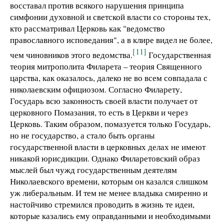
восставал против всякого нарушения принципа
симфонии духовной и светской власти со стороны тех,
кто рассматривал Церковь как "ведомство
православного исповедания", а в клире видел не более,
[11]
чем чиновников этого ведомства.
Государственная
теория митрополита Филарета – теория Священного
царства, как оказалось, далеко не во всем совпадала с
николаевским официозом. Согласно Филарету,
Государь всю законность своей власти получает от
церковного Помазания, то есть в Церкви и через
Церковь. Таким образом, помазуется только Государь,
но не государство, а стало быть органы
государственной власти в церковных делах не имеют
никакой юрисдикции. Однако Филаретовский образ
мыслей был чужд государственным деятелям
Николаевского времени, которым он казался слишком
уж либеральным. И тем не менее владыка смиренно и
настойчиво стремился проводить в жизнь те идеи,
которые казались ему оправданными и необходимыми