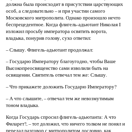
должна была происходит в присутствии царствующих
особ, а следовательно – и при участии самого
Московского митрополита. Однако произошло нечто
беспрецедентное. Когда флигель-адьютант Николая I
изложил просьбу императора освятить ворота,
владыка, понурив голову, сухо ответил:
– Слышу. Флигель-адьютант продолжал:
– Государю Императору благоугодно, чтобы Ваше
Высокопреосвященство сами изволили быть на
освящении. Святитель отвечал тем же: Слышу.
– Что прикажете доложить Государю Императору?
– А что слышите, – отвечал тем же невозмутимым
тоном владыка.
Когда Государь спросил флигель-адьютанта: А что
Филарет?, – тот доложил, что ничего толком не понял и
передал разговор с митрополитом дословно, как