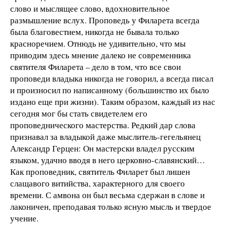
слово и мыслящее слово, вдохновительное
размышление вслух. Проповедь у Филарета всегда
была благовестием, никогда не бывала только
красноречием. Отнюдь не удивительно, что мы
приводим здесь мнение далеко не современника
святителя Филарета – дело в том, что все свои
проповеди владыка никогда не говорил, а всегда писал
и произносил по написанному (большинство их было
издано еще при жизни). Таким образом, каждый из нас
сегодня мог бы стать свидетелем его
проповеднического мастерства. Редкий дар слова
признавал за владыкой даже мыслитель-гегельянец
Александр Герцен: Он мастерски владел русским
языком, удачно вводя в него церковно-славянский…
Как проповедник, святитель Филарет был лишен
слащавого витийства, характерного для своего
времени. С амвона он был весьма сдержан в слове и
лаконичен, преподавая только ясную мысль и твердое
учение.