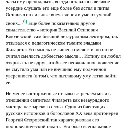
часы ему преподавать, всегда оставалось великое
усердие слушать его еще более без ястия и пития.
Оставлял он сильные впечатления в уме от учений
[6]
своих...
Еще более показательно другое
свидетельство – историк Василий Осипович
Ключевский, сам бывший незаурядным лектором, так
отзывался о педагогическом таланте владыки
Филарета: Его мысль не лишена смелости, но он не
считал смелость доблестью мысли… Истину он любил
открывать не вдруг, чтобы ее неожиданное появление
не смутило ума или не внушило ему подменной
уверенности (в том), что пытливому уму легко найти
ее.
Не менее восторженные отзывы встречаем мы и в
отношении святителя Филарета как незаурядного
мастера пастырского слова. Один из блестящих
русских историков и богословов ХХ века протоиерей
Георгий Флоровский так характеризовал его
проповеднический талант: Это было всегда живое