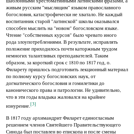
шаблонными хрестоматийными латинскими фразами, а
живым русским "мыслящим" языком православного
богословия, катастрофически не хватало. Не каждый
воспитанник старой "латинской" школы оказывался
способен мыслить на "новом" богословском языке.
Чтение "собственных курсов" было чревато иного
рода злоупотреблениями. В результате, исправлять
положение приходилось почти каторжным трудом
немногих талантливых преподавателей. Таким
образом, за короткий срок с 1810 по 1817 год, о.
Филарету пришлось подготовить лекционный материал
по полному курсу богословских наук, от
догматического богословия и гомилетики до
канонического права и патрологии. Не удивительно,
что в эти годы владыка жаловался на крайнее
[3]
изнурение.
В 1817 году архимандрит Филарет единогласным
решением членов Святейшего Правительствующего
Синода был поставлен во епископа и после смены