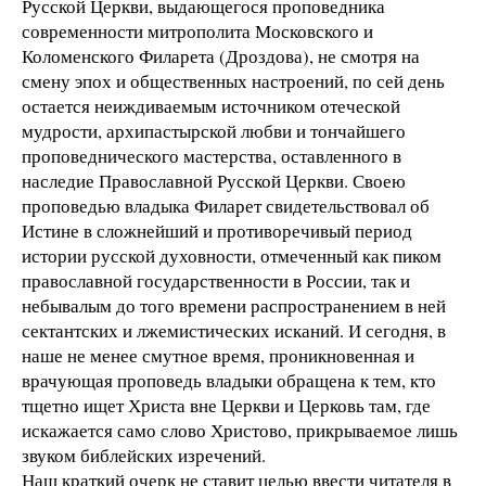
Русской Церкви, выдающегося проповедника
современности митрополита Московского и
Коломенского Филарета (Дроздова), не смотря на
смену эпох и общественных настроений, по сей день
остается неиждиваемым источником отеческой
мудрости, архипастырской любви и тончайшего
проповеднического мастерства, оставленного в
наследие Православной Русской Церкви. Своею
проповедью владыка Филарет свидетельствовал об
Истине в сложнейший и противоречивый период
истории русской духовности, отмеченный как пиком
православной государственности в России, так и
небывалым до того времени распространением в ней
сектантских и лжемистических исканий. И сегодня, в
наше не менее смутное время, проникновенная и
врачующая проповедь владыки обращена к тем, кто
тщетно ищет Христа вне Церкви и Церковь там, где
искажается само слово Христово, прикрываемое лишь
звуком библейских изречений.
Наш краткий очерк не ставит целью ввести читателя в