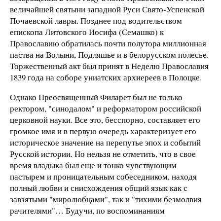
величайшей святыни западной Руси Свято-Успенской
Почаевской лавры. Позднее под водительством
епископа Литовского Иосифа (Семашко) к
Православию обратилась почти полутора миллионная
паства на Волыни, Подляшье и в белорусском полесье.
Торжественный акт был принят в Неделю Православия
1839 года на соборе униатских архиереев в Полоцке.
Однако Преосвященный Филарет был не только
ректором, "синодалом" и реформатором российской
церковной науки. Все это, бесспорно, составляет его
громкое имя и в первую очередь характеризует его
историческое значение на перепутье эпох и событий
Русской истории. Но нельзя не отметить, что в свое
время владыка был еще и тонко чувствующим
пастырем и проницательным собеседником, находя
полный любви и снисхождения общий язык как с
завзятыми "миролюбцами", так и "тихими безмолвия
рачителями"… Будучи, по воспоминаниям