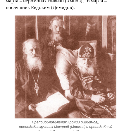
марта – иеромонах Вивиан (Умнов), 16 марта –
послушник Евдоким (Демидов).
Преподобномученик Кронид (Любимов),
преподобномученик Макарий (Моржов) и преподобный