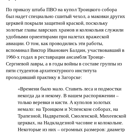
По приказу штаба ПВО на купол Троицкого собора
был надет специально сшитый чехол, а маковки других
церквей покрыли защитной краской, поскольку
золотые главы лаврских храмов и колокольня служили
удобными ориентирами при налетах вражеской
авиации. О том, как проводились эти работы,
вспоминал Виктор Иванович Балдин, участвовавший в
1960-х годах в реставрации ансамбля Троице-
Сергиевой лавры, а в годы войны в составе группы из
пяти студентов архитектурного института
проходивший практику в Загорске:
«Времени было мало. Ставить леса и подмостки
некогда да и некому. В нашем распоряжении –
только веревки и кисти. А куполов золотых
немало: на Троицком и Успенском соборах, на
Трапезной, Надвратной, Смоленской, Михеевской
церквах, на Надкладезной часовне и колокольне.
Некоторые из них – огромных размеров: диаметр