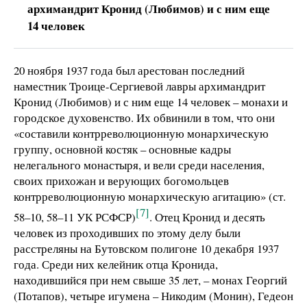
архимандрит Кронид (Любимов) и с ним еще
14 человек
20 ноября 1937 года был арестован последний
наместник Троице-Сергиевой лавры архимандрит
Кронид (Любимов) и с ним еще 14 человек – монахи и
городское духовенство. Их обвинили в том, что они
«составили контрреволюционную монархическую
группу, основной костяк – основные кадры
нелегального монастыря, и вели среди населения,
своих прихожан и верующих богомольцев
контрреволюционную монархическую агитацию» (ст.
[7]
58–10, 58–11 УК РСФСР)
. Отец Кронид и десять
человек из проходивших по этому делу были
расстреляны на Бутовском полигоне 10 декабря 1937
года. Среди них келейник отца Кронида,
находившийся при нем свыше 35 лет, – монах Георгий
(Потапов), четыре игумена – Никодим (Монин), Гедеон