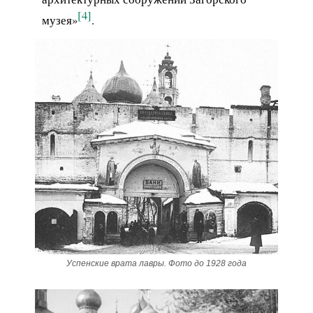
[4]
музея»
.
Успенские врата лавры. Фото до 1928 года