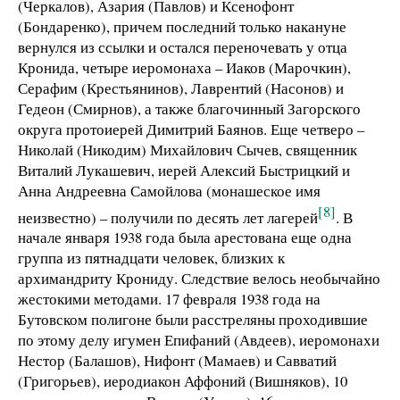
(Черкалов), Азария (Павлов) и Ксенофонт
(Бондаренко), причем последний только накануне
вернулся из ссылки и остался переночевать у отца
Кронида, четыре иеромонаха – Иаков (Марочкин),
Серафим (Крестьянинов), Лаврентий (Насонов) и
Гедеон (Смирнов), а также благочинный Загорского
округа протоиерей Димитрий Баянов. Еще четверо –
Николай (Никодим) Михайлович Сычев, священник
Виталий Лукашевич, иерей Алексий Быстрицкий и
Анна Андреевна Самойлова (монашеское имя
[8]
неизвестно) – получили по десять лет лагерей
. В
начале января 1938 года была арестована еще одна
группа из пятнадцати человек, близких к
архимандриту Крониду. Следствие велось необычайно
жестокими методами. 17 февраля 1938 года на
Бутовском полигоне были расстреляны проходившие
по этому делу игумен Епифаний (Авдеев), иеромонахи
Нестор (Балашов), Нифонт (Мамаев) и Савватий
(Григорьев), иеродиакон Аффоний (Вишняков), 10