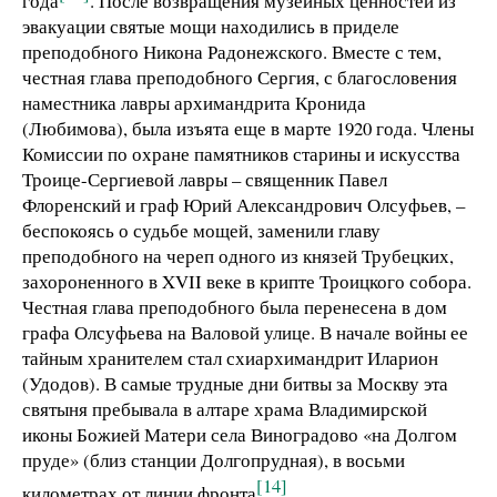
года
. После возвращения музейных ценностей из
эвакуации святые мощи находились в приделе
преподобного Никона Радонежского. Вместе с тем,
честная глава преподобного Сергия, с благословения
наместника лавры архимандрита Кронида
(Любимова), была изъята еще в марте 1920 года. Члены
Комиссии по охране памятников старины и искусства
Троице-Сергиевой лавры – священник Павел
Флоренский и граф Юрий Александрович Олсуфьев, –
беспокоясь о судьбе мощей, заменили главу
преподобного на череп одного из князей Трубецких,
захороненного в XVII веке в крипте Троицкого собора.
Честная глава преподобного была перенесена в дом
графа Олсуфьева на Валовой улице. В начале войны ее
тайным хранителем стал схиархимандрит Иларион
(Удодов). В самые трудные дни битвы за Москву эта
святыня пребывала в алтаре храма Владимирской
иконы Божией Матери села Виноградово «на Долгом
пруде» (близ станции Долгопрудная), в восьми
[14]
километрах от линии фронта
.