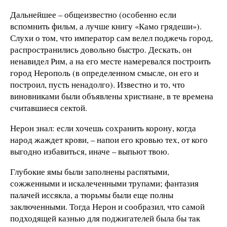
Дальнейшее – общеизвестно (особенно если
вспомнить фильм, а лучше книгу «Камо грядеши»).
Слухи о том, что император сам велел поджечь город,
распространились довольно быстро. Дескать, он
ненавидел Рим, а на его месте намеревался построить
город Нерополь (в определенном смысле, он его и
построил, пусть ненадолго). Известно и то, что
виновниками были объявлены христиане, в те времена
считавшиеся сектой.
Нерон знал: если хочешь сохранить корону, когда
народ жаждет крови, – напои его кровью тех, от кого
выгодно избавиться, иначе – выпьют твою.
Глубокие ямы были заполнены распятыми,
сожженными и искалеченными трупами; фантазия
палачей иссякла, а тюрьмы были еще полны
заключенными. Тогда Нерон и сообразил, что самой
подходящей казнью для поджигателей была бы так