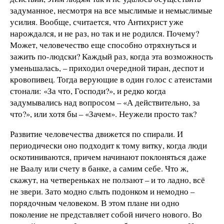
задуманное, несмотря на все мыслимые и немыслимые
усилия. Вообще, считается, что Антихрист уже
нарождался, и не раз, но так и не родился. Почему?
Может, человечество еще способно отряхнуться и
зажить по-людски? Каждый раз, когда эта возможность
уменьшалась, – приходил очередной тиран, деспот и
кровопивец. Тогда верующие в один голос с атеистами
стонали: «За что, Господи?», и редко когда
задумывались над вопросом – «А действительно, за
что?», или хотя бы – «Зачем». Неужели просто так?
Развитие человечества движется по спирали. И
периодически оно подходит к тому витку, когда люди
оскотиниваются, причем начинают поклоняться даже
не Ваалу или счету в банке, а самим себе. Что ж,
скажут, на четвереньках не ползают – и то ладно, всё
не звери. Зато модно слыть подонком и немодно –
порядочным человеком. В этом плане ни одно
поколение не представляет собой ничего нового. Во