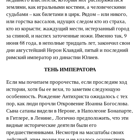
землями, как игральными костями, а человеческими
судьбами – как билетами в цирк. Рядом – или никого,
или горстка вассалов, идущих следом кто из страха,
кто из корысти; жаждущий мести, истерзанный город
за спиной, и наспех заточенные ножи. Именно так, 9
июня 68 года, в неполные тридцать лет, закончил свои
дни августейший Нерон Клавдий, пятый и последний
римский император из династии Юлиев.
ТЕНЬ ИМПЕРАТОРА
Если мы почитаем пророчества, если проследим ход
истории, хотя бы ее вехи, то заметим следующую
особенность. Рождение Антихриста ожидалось с тех
пор, как люди прочли Откровение Иоанна Богослова.
Сына сатаны видели в Нероне, в Наполеоне Бонапарте,
в Гитлере, в Ленине,. Логично предположить, что эти
видные исторические деятели были его
предшественниками. Несмотря на масштабы своих
действий, этим людям так и не удалось осуществить