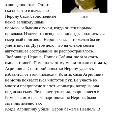
защищенностью. Стоит
сказать, что изначально
Нерону были свойственные
Нерон
некие великодушные
порывы, и бывали случаи, когда он эти порывы
проявлял. Известен эпизод, как однажды, подписывая
смертный приговор, Нерон сказал, что желал бы не
уметь писать. Другое дело, что на членов семьи
августейшее сострадание не распространялось.
Любовница Нерона, Поппея Сабина, желала стать
императрицей. Помешать этому могла только его мать,
Агриппина. Со второй попытки Нерону удалось
избавится от этой «помехи». Кстати, сама Агриппина
не могла похвастаться чистотой рук. Ее участь во
многом предопределил тот «пример», который она
подавала сыну. Ведь преступления, творившиеся в
Риме в самом начале царствования Нерона, были
затеяны именно ею.
Когда Агриппину убили, Нерон бежал в Неаполь. В