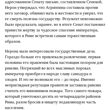
адресованном Сенату письме, составленном Сенекой,
Нерон утверждал, что Агриппина составила против
него заговор, обвинял мать в жестокости и уверял, что
ее смерть полезна государству. Результат невозможно
было предсказать заранее, но в итоге Сенат постановил
принести жертву за чудесное спасение императора,
которого в Риме встретили самым торжественным
образом.
Нерона мало интересовали государственные дела.
Гораздо больше его привлекали развлечения; первая
половина его правления была настоящим позором для
римлян. Погрязший во всех мыслимых пороках
император приобрел в народе славу самодура и
злодея. И это не волновало его – до поры. Именно
неприглядная репутация правителя заставила римлян
считать его виновником пожара. Того самого пожара,
который уничтожил десять из четырнадцати районов
Рима, разом бросив в нищету подавляющую часть
населения.