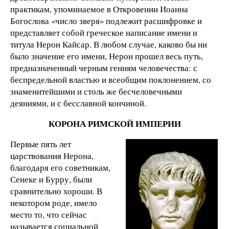
практикам, упоминаемое в Откровении Иоанна
Богослова «число зверя» подлежит расшифровке и
представляет собой греческое написание имени и
титула Нерон Кайсар. В любом случае, каково бы ни
было значение его имени, Нерон прошел весь путь,
предназначенный черным гениям человечества: с
беспредельной властью и всеобщим поклонением, со
знаменитейшими и столь же бесчеловечными
деяниями, и с бесславной кончиной.
КОРОНА РИМСКОЙ ИМПЕРИИ
Первые пять лет
царствования Нерона,
благодаря его советникам,
Сенеке и Бурру, были
сравнительно хороши. В
некотором роде, имело
место то, что сейчас
называется социальной