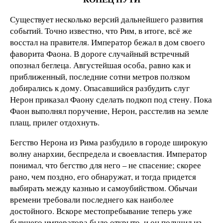
Существует несколько версий дальнейшего развития
событий. Точно известно, что Рим, в итоге, всё же
восстал на правителя. Император бежал в дом своего
фаворита Фаона. В дороге случайный встречный
опознал беглеца. Августейшая особа, равно как и
приближенный, последние сотни метров ползком
добирались к дому. Опасавшийся разбудить слуг
Нерон приказал Фаону сделать подкоп под стену. Пока
Фаон выполнял поручение, Нерон, расстелив на земле
плащ, прилег отдохнуть.
Бегство Нерона из Рима разбудило в городе широкую
волну анархии, беспредела и своевластия. Император
понимал, что бегство для него – не спасение; скорее
рано, чем поздно, его обнаружат, и тогда придется
выбирать между казнью и самоубийством. Обычаи
времени требовали последнего как наиболее
достойного. Вскоре местопребывание теперь уже
бывшего императора было открыто, и он получил из