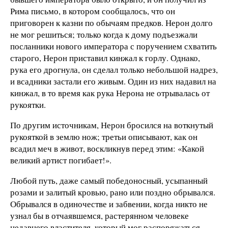
Рима письмо, в котором сообщалось, что он
приговорен к казни по обычаям предков. Нерон долго
не мог решиться; только когда к дому подъезжали
посланники нового императора с поручением схватить
старого, Нерон приставил кинжал к горлу. Однако,
рука его дрогнула, он сделал только небольшой надрез,
и всадники застали его живым. Один из них надавил на
кинжал, в то время как рука Нерона не отрывалась от
рукоятки.
По другим источникам, Нерон бросился на воткнутый
рукояткой в землю нож; третьи описывают, как он
всадил меч в живот, воскликнув перед этим: «Какой
великий артист погибает!».
Любой путь, даже самый победоносный, усыпанный
розами и залитый кровью, рано или поздно обрывался.
Обрывался в одиночестве и забвении, когда никто не
узнал бы в отчаявшемся, растерянном человеке
недавнего властителя, который мог распоряжаться