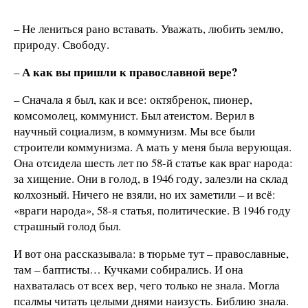
– Не лениться рано вставать. Уважать, любить землю,
природу. Свободу.
А как вы пришли к православной вере?
–
– Сначала я был, как и все: октябренок, пионер,
комсомолец, коммунист. Был атеистом. Верил в
научный социализм, в коммунизм. Мы все были
строители коммунизма. А мать у меня была верующая.
Она отсидела шесть лет по 58-й статье как враг народа:
за хищение. Они в голод, в 1946 году, залезли на склад
колхозный. Ничего не взяли, но их заметили – и всё:
«враги народа», 58-я статья, политические. В 1946 году
страшный голод был.
И вот она рассказывала: в тюрьме тут – православные,
там – баптисты… Кучками собирались. И она
нахваталась от всех вер, чего только не знала. Могла
псалмы читать целыми днями наизусть. Библию знала.