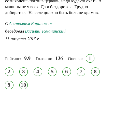
если хочешь пойти в церковь, надо куда-то ехать. А
машины не у всех. Да и бездорожье. Трудно
добираться. На селе должно быть больше храмов.
С
Анатолием Борисовым
беседовал
Василий Томачинский
11 августа 2015 г.
9.9
136
1
Рейтинг:
Голосов:
Оценка:
2
3
4
5
6
7
8
9
10
Псковская митрополия,