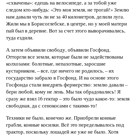
«схвачены»: едешь на велосипеде, а за тобой уже
следом кто-нибудь: «Это моя земля, не трогай!» Землю
нам давали чуть ли не за 40 километров, делили луга.
Жили мы в Борисоглебске, в центре, но у моей матери
пай был в деревне. Вот за счет этого выворачивались,
туда ездили.
А затем объявили свободу, объявили Госфонд.
Отторгли все земли, которые были не задействованы
колхозами: болотные, непахотные, заросшие
кустарником, – все, где ничего не родилось, – их
государство забрало в Госфонд. И на основе этого
Госфонда стали внедрять фермерство: землю давали –
бери любой, кому не лень. Мы так обрадовались! Я
сразу же взял 16 гектар – это было чудо какое-то: земля
свободная, да с сенокосами с такими-то!
Техники не было, конечно же. Приобрели конные
грабли, конные косилки. Всё это переделывалось под
трактор, поскольку лошадей же уже не было. Хотя