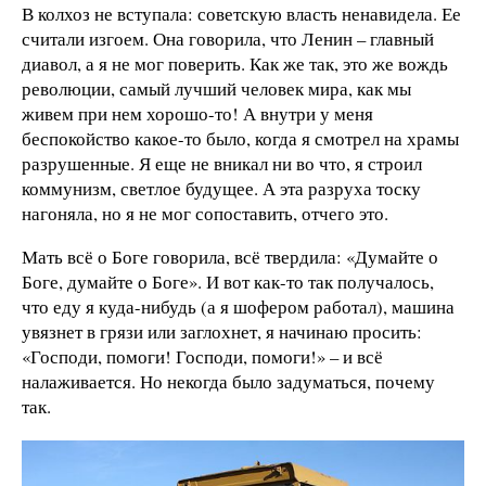
В колхоз не вступала: советскую власть ненавидела. Ее
считали изгоем. Она говорила, что Ленин – главный
диавол, а я не мог поверить. Как же так, это же вождь
революции, самый лучший человек мира, как мы
живем при нем хорошо-то! А внутри у меня
беспокойство какое-то было, когда я смотрел на храмы
разрушенные. Я еще не вникал ни во что, я строил
коммунизм, светлое будущее. А эта разруха тоску
нагоняла, но я не мог сопоставить, отчего это.
Мать всё о Боге говорила, всё твердила: «Думайте о
Боге, думайте о Боге». И вот как-то так получалось,
что еду я куда-нибудь (а я шофером работал), машина
увязнет в грязи или заглохнет, я начинаю просить:
«Господи, помоги! Господи, помоги!» – и всё
налаживается. Но некогда было задуматься, почему
так.