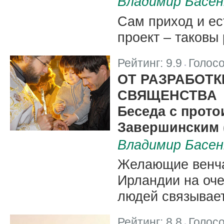
Владимир Басен
Сам приход и е
проект – таковы
Рейтинг:
9.9
Голос
|
ОТ РАЗРАБОТК
СВЯЩЕНСТВА
Беседа с прото
Завершинским (
Владимир Басен
Желающие венча
Ирландии на оче
людей связывае
Рейтинг:
8.8
Голос