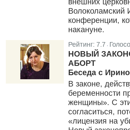
внешних церков
Волоколамский И
конференции, ко
накануне.
Рейтинг:
7.7
Голос
|
НОВЫЙ ЗАКОНО
АБОРТ
Беседа c Ирин
В законе, дейст
беременности п
женщины». С эт
согласиться, пот
«лицензия на уб