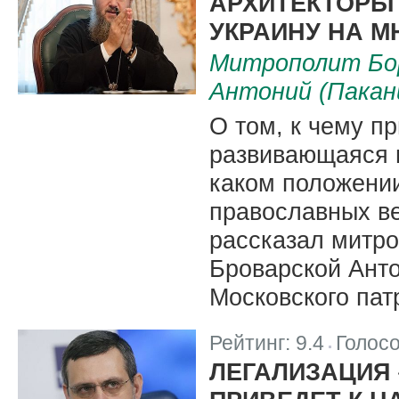
АРХИТЕКТОРЫ
УКРАИНУ НА 
Митрополит Бор
Антоний (Пакан
О том, к чему п
развивающаяся и
каком положени
православных в
рассказал митро
Броварской Ант
Московского пат
Рейтинг:
9.4
Голос
|
ЛЕГАЛИЗАЦИЯ 