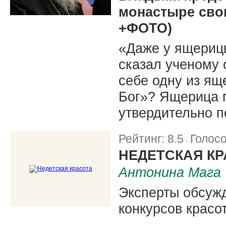
монастыре сво
+ФОТО)
«Даже у ящерицы
сказал ученому 
себе одну из ящ
Бог»? Ящерица 
утвердительно п
Рейтинг:
8.5
Голос
|
НЕДЕТСКАЯ КР
Антонина Мага
Эксперты обсужд
конкурсов красо