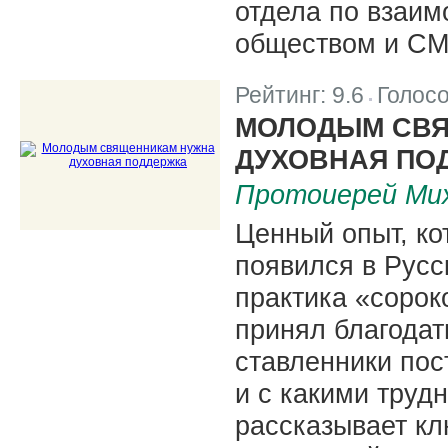
отдела по взаи
обществом и СМИ
Рейтинг:
9.6
Голос
|
МОЛОДЫМ СВ
ДУХОВНАЯ ПО
Протоиерей Мих
Ценный опыт, ко
появился в Русс
практика «сорок
принял благодат
ставленники пос
и с какими труд
рассказывает к