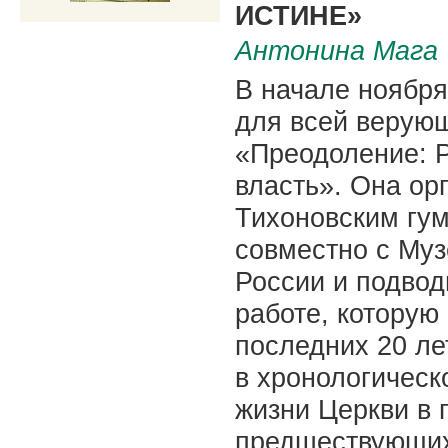
ИСТИНЕ»
Антонина Мага
В начале ноября
для всей верую
«Преодоление: Р
власть». Она ор
Тихоновским гу
совместно с Му
России и подвод
работе, которую
последних 20 ле
в хронологическ
жизни Церкви в г
предшествующих