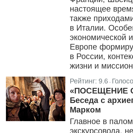
настоящее время
также приходам
в Италии. Особе
экономической и
Европе формирую
в России, конте
жизни и миссион
Рейтинг:
9.6
Голос
|
«ПОСЕЩЕНИЕ 
Беседа с архи
Марком
Главное в палом
экскурсовода, н