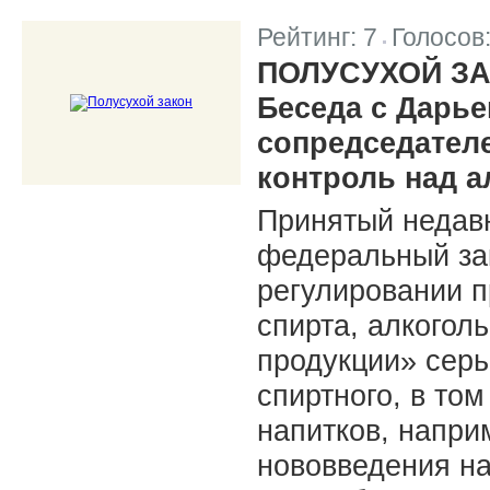
Рейтинг:
7
Голосов
|
ПОЛУСУХОЙ З
Беседа с Дарье
сопредседател
контроль над а
Принятый недавн
федеральный за
регулировании п
спирта, алкогол
продукции» серь
спиртного, в то
напитков, напри
нововведения на