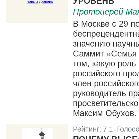
УРОВЕНЬ
Протоиерей Ма
В Москве с 29 п
беспрецендентн
значению научн
Саммит «Семья 
том, какую роль 
российского пр
член российског
руководитель пр
просветительско
Максим Обухов.
Рейтинг:
7.1
Голос
|