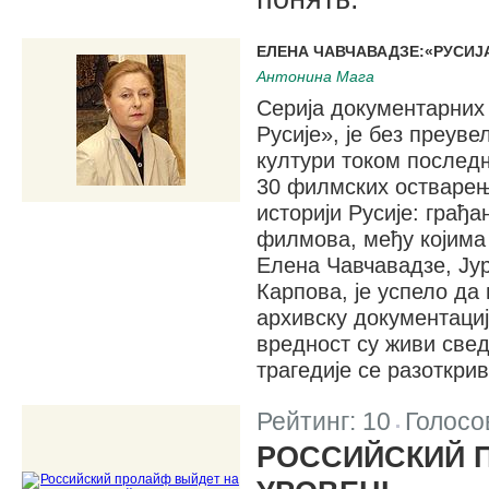
ЕЛЕНА ЧАВЧАВАДЗЕ:«РУСИЈА
Антонина Мага
Серија документарних
Русије», је без преуве
култури током послед
30 филмских остварења
историји Русије: грађа
филмова, међу којима
Елена Чавчавадзе, Јур
Карпова, је успело да
архивску документациј
вредност су живи свед
трагедије се разоткрив
Рейтинг:
10
Голосо
|
РОССИЙСКИЙ 