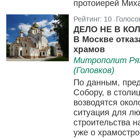
протоиерей Мих
Рейтинг:
10
Голосо
|
ДЕЛО НЕ В КО
В Москве отказ
храмов
Митрополит Ряз
(Головков)
По данным, пре
Собору, в столи
возводятся окол
ситуация для лю
строительства н
уже о храмостро