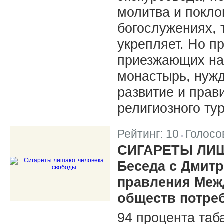
молитва и покло
богослужениях, т
укрепляет. Но п
приезжающих на
монастырь, нужд
развитие и прав
религиозного ту
Рейтинг:
10
Голосо
|
СИГАРЕТЫ ЛИ
Беседа с Дмит
правления Меж
обществ потре
94 процента таб