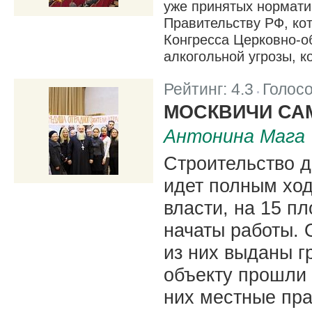
уже принятых нормати
Правительству РФ, ко
Конгресса Церковно-о
алкогольной угрозы, к
Рейтинг:
4.3
Голос
|
МОСКВИЧИ СА
Антонина Мага
Строительство д
идет полным ход
власти, на 15 п
начаты работы. 
из них выданы г
объекту прошли 
них местные пр