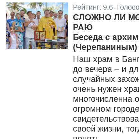
Рейтинг:
9.6
Голос
|
СЛОЖНО ЛИ М
РАЮ
Беседа с архи
(Черепаниным)
Наш храм в Банг
до вечера – и д
случайных захож
очень нужен хра
многочисленна о
огромном городе
свидетельствова
своей жизни, то
понять.