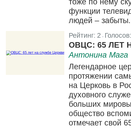
тоже по нему ск
функции телеви
людей – забыты.
Рейтинг:
2
Голосов
|
ОВЦС: 65 ЛЕТ
Антонина Мага
Легендарное цер
протяжении сам
на Церковь в Ро
духовного служе
больших мировых
общество вспоми
отмечает свой 6