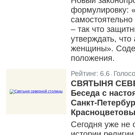
Новый законопро
формулировку: 
самостоятельно 
– так что защитн
утверждать, что
женщины». Содер
положения.
Рейтинг:
6.6
Голос
|
СВЯТЫНЯ СЕВ
Беседа с насто
Санкт-Петербу
Красноцветов
Сегодня уже не 
истории религии