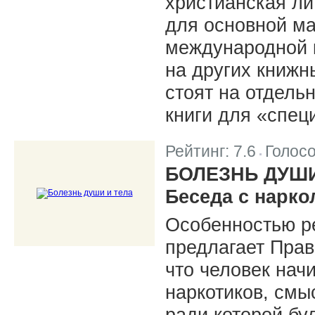
христианская ли
для основной м
международной к
на других книжн
стоят на отдель
книги для «спец
Рейтинг:
7.6
Голос
|
БОЛЕЗНЬ ДУШИ
Беседа с нарк
Особенностью р
предлагает Прав
что человек начи
наркотиков, смы
ради которой бу