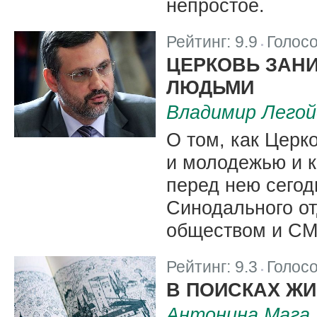
непростое.
Рейтинг:
9.9
Голос
|
ЦЕРКОВЬ ЗАНИ
ЛЮДЬМИ
Владимир Легой
О том, как Церк
и молодежью и 
перед нею сегод
Синодального о
обществом и СМ
Рейтинг:
9.3
Голос
|
В ПОИСКАХ Ж
Антонина Мага