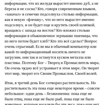
информации, что из желудя вырастет именно дуб, а не
береза и не сосна? Кто, говоря современным языком,
«закачал» в семечко подсолнуха столько информации,
как в некую «флешку», что из него вырастет именно
подсолнух, и он будет еще и крутить своей шляпкой,
вращаясь с запада на восток? Кто вложил столько
информации в обыкновенное зернышко пшеницы, что
из него потом будет хлеб? Кто это всё сделал? Вопрос
очень серьезный. Если мы в обычный компьютер или
какой-то информационный носитель ничего не
загрузим, они так и останутся куском металла или
пластика. Поэтому Бог – Творец и Промыслитель мира,
Он очень ч
у
дно всё устраивает в этом мире, Он творит
этот мир, творит его Своим Промыслом, Своей волей.
Итак, в третий день Бог сотворил растительность. Но
растительность эта пока еще некоторое время – совсем
небольшое: один день – безжизненна: пока еще не
было птиц, пока еще не было рыб, пока еще не было
животных, которые населяли бы эти леса, пока еще нет