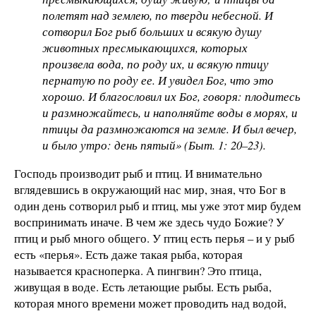
полетят над землею, по тверди небесной. И
сотворил Бог рыб больших и всякую душу
животных пресмыкающихся, которых
произвела вода, по роду их, и всякую птицу
пернатую по роду ее. И увидел Бог, что это
хорошо. И благословил их Бог, говоря: плодитесь
и размножайтесь, и наполняйте воды в морях, и
птицы да размножаются на земле. И был вечер,
и было утро: день пятый» (Быт. 1: 20–23).
Господь производит рыб и птиц. И внимательно
вглядевшись в окружающий нас мир, зная, что Бог в
один день сотворил рыб и птиц, мы уже этот мир будем
воспринимать иначе. В чем же здесь чудо Божие? У
птиц и рыб много общего. У птиц есть перья – и у рыб
есть «перья». Есть даже такая рыба, которая
называется красноперка. А пингвин? Это птица,
живущая в воде. Есть летающие рыбы. Есть рыба,
которая много времени может проводить над водой,