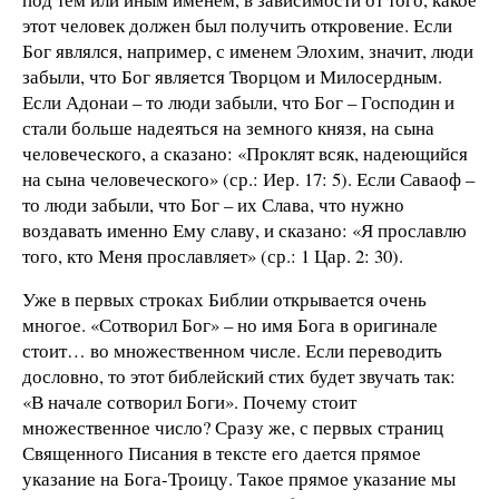
этот человек должен был получить откровение. Если
Бог являлся, например, с именем Элохим, значит, люди
забыли, что Бог является Творцом и Милосердным.
Если Адонаи – то люди забыли, что Бог – Господин и
стали больше надеяться на земного князя, на сына
человеческого, а сказано: «Проклят всяк, надеющийся
на сына человеческого» (ср.: Иер. 17: 5). Если Саваоф –
то люди забыли, что Бог – их Слава, что нужно
воздавать именно Ему славу, и сказано: «Я прославлю
того, кто Меня прославляет» (ср.: 1 Цар. 2: 30).
Уже в первых строках Библии открывается очень
многое. «Сотворил Бог» – но имя Бога в оригинале
стоит… во множественном числе. Если переводить
дословно, то этот библейский стих будет звучать так:
«В начале сотворил Боги». Почему стоит
множественное число? Сразу же, с первых страниц
Священного Писания в тексте его дается прямое
указание на Бога-Троицу. Такое прямое указание мы