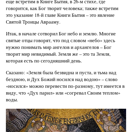
еще встретим в Книге Бытия, в 26-м стихе, где
говорится, как Бог творит человека; также встретим
это указание 18-й главе Книги Бытия – это явление
Святой Троицы Аврааму.
Итак, в начале сотворил Бог небо и землю. Многие
святые отцы говорят, что под словом «небо» здесь
нужно понимать мир ангелов и архангелов – Бог
творит мир невидимый. Земля же – это та Земля,
которая есть по сегодняшний день.
Сказано: «Земля была безвидна и пуста, и тьма над
бездною, и Дух Божий носился над водою» – слово
«носился» можно перевести по-разному, тут имеется в
виду, что «Дух парил» или «согревал Своим теплом»
воды.