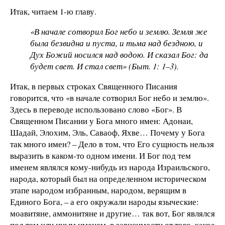
Итак, читаем 1-ю главу.
«В начале сотворил Бог небо и землю. Земля же
была безвидна и пуста, и тьма над бездною, и
Дух Божий носился над водою. И сказал Бог: да
будет свет. И стал свет» (Быт. 1: 1–3).
Итак, в первых строках Священного Писания
говорится, что «в начале сотворил Бог небо и землю».
Здесь в переводе использовано слово «Бог». В
Священном Писании у Бога много имен: Адонаи,
Шадай, Элохим, Эль, Саваоф, Яхве… Почему у Бога
так много имен? – Дело в том, что Его сущность нельзя
выразить в каком-то одном имени. И Бог под тем
именем являлся кому-нибудь из народа Израильского,
народа, который был на определенном историческом
этапе народом избранным, народом, верящим в
Единого Бога, – а его окружали народы языческие:
моавитяне, аммонитяне и другие… так вот, Бог являлся
под тем или иным именем, в зависимости от того, какое