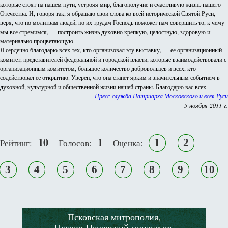
которые стоят на нашем пути, устрояя мир, благополучие и счастливую жизнь нашего
Отечества. И, говоря так, я обращаю свои слова ко всей исторической Святой Руси,
веря, что по молитвам людей, по их трудам Господь поможет нам совершить то, к чему
мы все стремимся, — построить жизнь духовно крепкую, целостную, здоровую и
материально процветающую.
Я сердечно благодарю всех тех, кто организовал эту выставку, — ее организационный
комитет, представителей федеральной и городской власти, которые взаимодействовали с
организационным комитетом, большое количество добровольцев и всех, кто
содействовал ее открытию. Уверен, что она станет ярким и значительным событием в
духовной, культурной и общественной жизни нашей страны. Благодарю вас всех.
Пресс-служба Патриарха Московского и всея Руси
5 ноября 2011 г.
10
1
1
2
Рейтинг:
Голосов:
Оценка:
3
4
5
6
7
8
9
10
Псковская митрополия,
Псково-Печерский монастырь