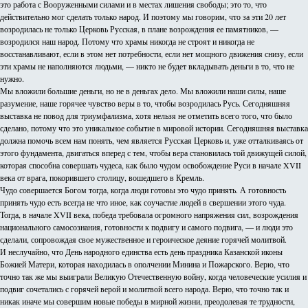
это работа с Вооруженными силами и в местах лишения свободы; это то, что
действительно мог сделать только народ. И поэтому мы говорим, что за эти 20 лет
возродилась не только Церковь Русская, в плане возрождения ее памятников, —
возродился наш народ. Потому что храмы никогда не строят и никогда не
восстанавливают, если в этом нет потребности, если нет мощного движения снизу, если
эти храмы не наполняются людьми, — никто не будет вкладывать деньги в то, что не
нужно.
Мы вложили большие деньги, но не в деньгах дело. Мы вложили наши силы, наше
разумение, наше горячее чувство веры в то, чтобы возродилась Русь. Сегодняшняя
выставка не повод для триумфализма, хотя нельзя не отметить всего того, что было
сделано, потому что это уникальное событие в мировой истории. Сегодняшняя выставка
должна помочь всем нам понять, чем является Русская Церковь и, уже отталкиваясь от
этого фундамента, двигаться вперед с тем, чтобы вера становилась той движущей силой,
которая способна совершать чудеса, как было чудом освобождение Руси в начале XVII
века от врага, покорившего столицу, вошедшего в Кремль.
Чудо совершается Богом тогда, когда люди готовы это чудо принять. А готовность
принять чудо есть всегда не что иное, как соучастие людей в свершении этого чуда.
Тогда, в начале XVII века, победа требовала огромного напряжения сил, возрождения
национального самосознания, готовности к подвигу и самого подвига, — и люди это
сделали, сопровождая свое мужественное и героическое деяние горячей молитвой.
И неслучайно, что День народного единства есть день праздника Казанской иконы
Божией Матери, которая находилась в ополчении Минина и Пожарского. Верю, что
точно так же мы выиграли Великую Отечественную войну, когда человеческие усилия и
подвиг сочетались с горячей верой и молитвой всего народа. Верю, что точно так и
никак иначе мы совершим новые победы в мирной жизни, преодолевая те трудности,