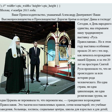
'); //'" width='+pic_width+' height='+pic_height } }
Москва, 4 ноября 2011 года.
Ваше Превосходительство, уважаемый Александр Дмитриевич! Ваши
Высокопреосвященства и Преосвященства! Дорогие братья и сестры! Дамы и господа!
Сегодня, в День народного
единства, мы открываем
нашу традиционную
выставку «Русь
Православная». Но в этом
году выставка особенная:
прошло 20 лет с тех пор,
как началось возрождение
нашей Церкви, и за эти 20
лет на просторах Святой
Руси произошло то, что не
происходило за всю
историю рода
человеческого. Ни одна
страна, ни одна
цивилизация, ни одна
религиозная группа, ни
одна Церковь не переживала то, что пережили мы, — грандиозное возрождение
Православия. Это тысячи восстановленных храмов, сотни монастырей; это учебные
заведения, больницы, хосписы, социальные центры, школы для взрослых и для детей;