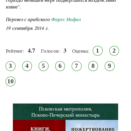
извне".
Перевел с арабского
Фарес Нофал
19 сентября 2014 г.
4.7
3
1
2
Рейтинг:
Голосов:
Оценка:
3
4
5
6
7
8
9
10
Псковская митрополия,
Псково-Печерский монастырь