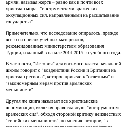
армян, называя жертв – равно как и почти всех
христиан мира –"инструментами вражеских
оккупационных сил, направленными на расшатывание
государства".
Примечательно, что исследование опиралось, прежде
всего на список учебных материалов,
рекомендованных министерством образования
Турции, изданный в начале 2014-2015-го учебного года.
В частности, "История" для восьмого класса начальной
школы говорит о "воздействии России и Британии на
христиан региона", которое привело к "ответным" и
"закономерным мерам против армянских
меньшинств".
Другая же книга называет все христианские
деноминации, включая православную, "инструментом
вражеских сил", обходя стороной критику неизвестных
"сирийских меньшинств", по мнению авторов, "в
гораздо меньшей мере подвергшихся воздействию