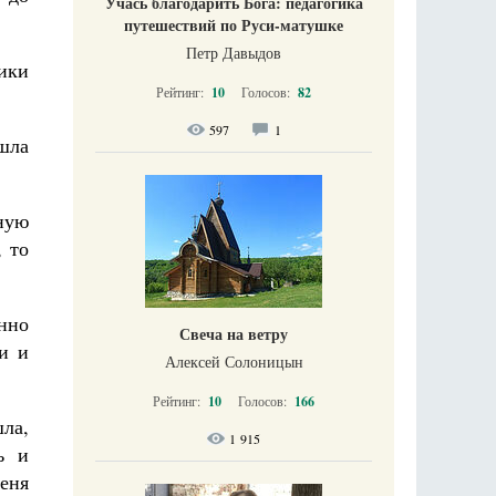
Учась благодарить Бога: педагогика
путешествий по Руси-матушке
Петр Давыдов
чики
Рейтинг:
10
Голосов:
82
597
1
шла
ную
, то
нно
Свеча на ветру
и и
Алексей Солоницын
Рейтинг:
10
Голосов:
166
шла,
1 915
ь и
меня