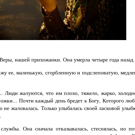
Чего ждет от нас Бог. 10 заповедей
Святитель Николай Сербс
еры, нашей прихожанки. Она умерла четыре года назад.
вижу ее, маленькую, сгорбленную и подслеповатую, медл
... Люди жалуются, что им плохо, тяжело, жарко, холодн
ножки... Почти каждый день бредет к Богу, Которого лю
то не жаловалась. Только улыбалась своей ласковой улыб
.
службы. Она сначала отказывалась, стеснялась, но по