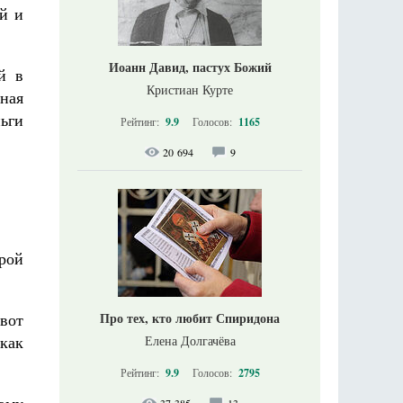
й и
Иоанн Давид, пастух Божий
й в
Кристиан Курте
тная
ньги
Рейтинг:
9.9
Голосов:
1165
20 694
9
рой
 вот
Про тех, кто любит Спиридона
 как
Елена Долгачёва
Рейтинг:
9.9
Голосов:
2795