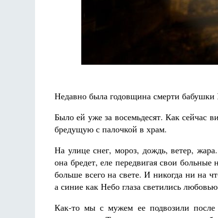
аф
Как найти своё место в жизни
Кирилл Мурышев
Недавно была годовщина смерти бабушки В
Было ей уже за восемьдесят. Как сейчас 
бредущую с палочкой в храм.
На улице снег, мороз, дождь, ветер, жара
она бредет, еле передвигая свои больные 
больше всего на свете. И никогда ни на ч
а синие как Небо глаза светились любовью
Как-то мы с мужем ее подвозили после 