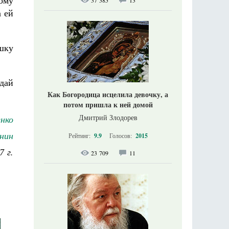
рому
37 385
13
а ей
ушку
одай
Как Богородица исцелила девочку, а
потом пришла к ней домой
Дмитрий Злодорев
енко
нин
Рейтинг:
9.9
Голосов:
2015
7 г.
23 709
11