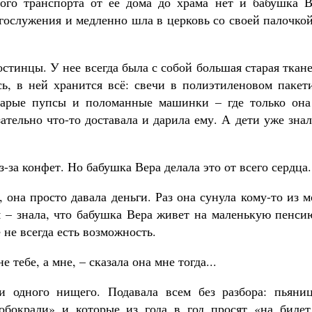
ного транспорта от ее дома до храма нет и бабушка В
огослужения и медленно шла в церковь со своей палочко
остинцы. У нее всегда была с собой большая старая ткан
, в ней хранится всё: свечи в полиэтиленовом пакети
старые пупсы и поломанные машинки – где только она
ательно что-то доставала и дарила ему. А дети уже зна
-за конфет. Но бабушка Вера делала это от всего сердца.
 она просто давала деньги. Раз она сунула кому-то из 
ся – знала, что бабушка Вера живет на маленькую пенси
 не всегда есть возможность.
 тебе, а мне, – сказала она мне тогда...
и одного нищего. Подавала всем без разбора: пьяниц
обокрали» и которые из года в год просят «на билет