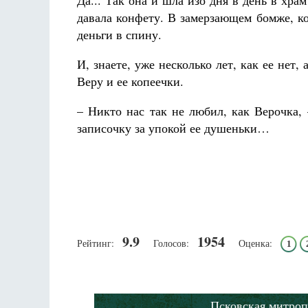
Да... Так она и шла изо дня в день в хра
давала конфету. В замерзающем бомже, ко
деньги в спину.
И, знаете, уже несколько лет, как ее нет
Веру и ее копеечки.
– Никто нас так не любил, как Верочка,
записочку за упокой ее душеньки…
9.9
1954
Рейтинг:
Голосов:
Оценка:
1
Псковская митроп