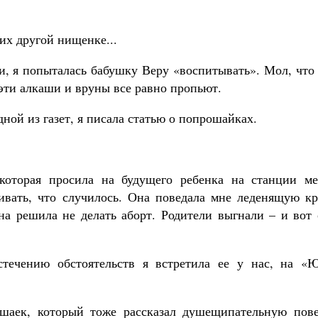
их другой нищенке...
ли, я попыталась бабушку Веру «воспитывать». Мол, что
о эти алкаши и вруны все равно пропьют.
одной из газет, я писала статью о попрошайках.
 которая просила на будущего ребенка на станции ме
ивать, что случилось. Она поведала мне леденящую кр
она решила не делать аборт. Родители выгнали – и вот
течению обстоятельств я встретила ее у нас, на «Ю
шаек, который тоже рассказал душещипательную пове