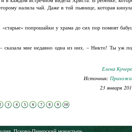
м и в каждом встречном видела Христа. В ребенке, кото
торому налила чай. Даже в той пьянице, которая кинул
, а «старые» попрошайки у храма до сих пор помнят баб
 – сказала мне недавно одна из них. – Никто! Ты уж п
Елена Кучер
Источник:
Прихожа
23 января 201
2
3
4
5
6
7
8
9
10
олия,
Псково-Печерский монастырь