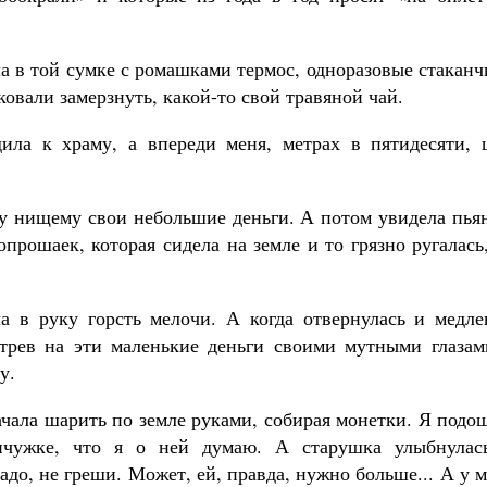
а в той сумке с ромашками термос, одноразовые стакан
овали замерзнуть, какой-то свой травяной чай.
ила к храму, а впереди меня, метрах в пятидесяти, 
му нищему свои небольшие деньги. А потом увидела пья
рошаек, которая сидела на земле и то грязно ругалась
 в руку горсть мелочи. А когда отвернулась и медле
отрев на эти маленькие деньги своими мутными глазам
у.
ачала шарить по земле руками, собирая монетки. Я подо
нчужке, что я о ней думаю. А старушка улыбнулас
до, не греши. Может, ей, правда, нужно больше... А у 