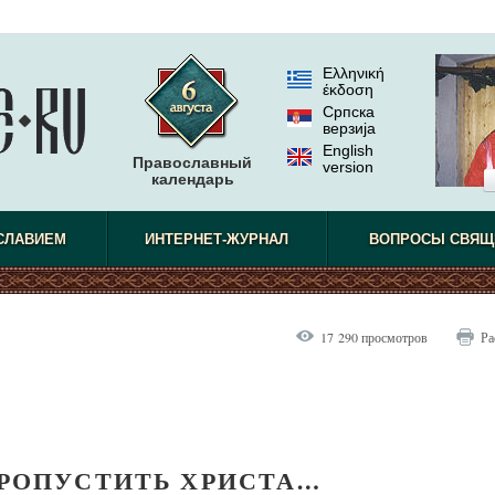
Ελληνική
έκδοση
Српска
верзиjа
English
Православный
version
календарь
СЛАВИЕМ
ИНТЕРНЕТ-ЖУРНАЛ
ВОПРОСЫ СВЯЩ
17 290 просмотров
Ра
ПРОПУСТИТЬ ХРИСТА…