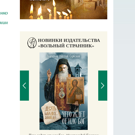
енко
нин
НОВИНКИ ИЗДАТЕЛЬСТВА
«ВОЛЬНЫЙ СТРАННИК»
Православный мальчик
Екатерина Баканова
Печорские и