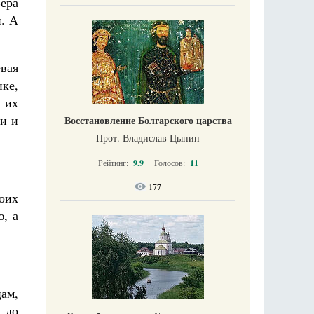
ера
й. А
евая
ке,
 их
ли и
Восстановление Болгарского царства
Прот. Владислав Цыпин
Рейтинг:
9.9
Голосов:
11
177
моих
ю, а
ам,
 до