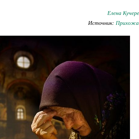
Елена Кучер
Источник:
Прихожа
ученик Георгий Победоносец. Научись у
святого
Роман Котов