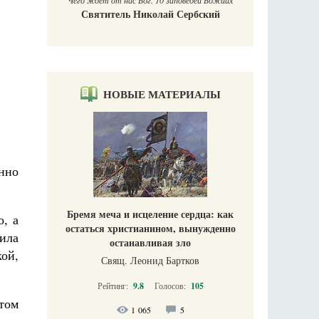
 Божиих
Галин
кий
Е
НОВЫЕ МАТЕРИАЛЫ
енно
Бремя меча и исцеление сердца: как
о, а
остаться христианином, вынужденно
била
останавливая зло
кой,
Свящ. Леонид Бартков
Рейтинг:
9.8
Голосов:
105
том
1 065
5