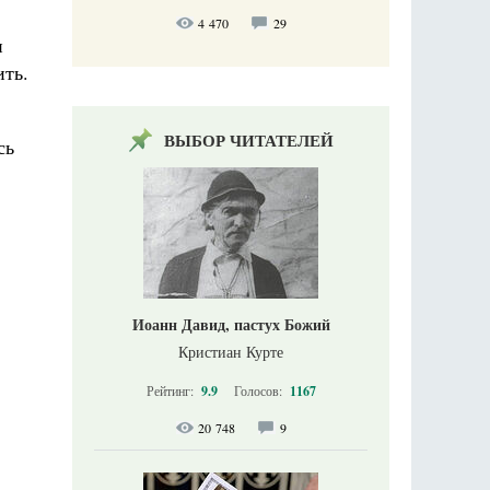
4 470
29
н
ить.
ВЫБОР ЧИТАТЕЛЕЙ
сь
Иоанн Давид, пастух Божий
Кристиан Курте
Рейтинг:
9.9
Голосов:
1167
20 748
9