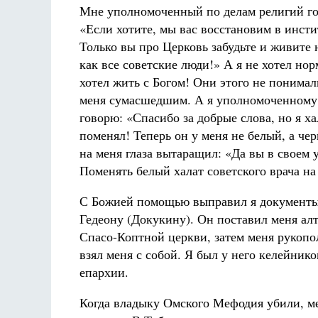
Мне уполномоченный по делам религий го
«Если хотите, мы вас восстановим в инсти
Только вы про Церковь забудьте и живите 
как все советские люди!» А я не хотел нор
хотел жить с Богом! Они этого не понимал
меня сумасшедшим. А я уполномоченному
говорю: «Спасибо за добрые слова, но я ха
поменял! Теперь он у меня не белый, а че
на меня глаза вытаращил: «Да вы в своем 
Поменять белый халат советского врача н
С Божией помощью выправил я документы
Гедеону (Докукину). Он поставил меня ал
Спасо-Коптной церкви, затем меня рукопо
взял меня с собой. Я был у него келейни
епархии.
Когда владыку Омского Мефодия убили, мен