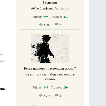
Господня
Аббат Эльфрик Грамматик
Рейтинг:
9.9
Голосов:
203
2 200
4
ле,
го
Когда начнется настоящая жизнь?
Из книги «Как найти свое место в
жизни​»
ший
Рейтинг:
9.8
Голосов:
210
3 277
1