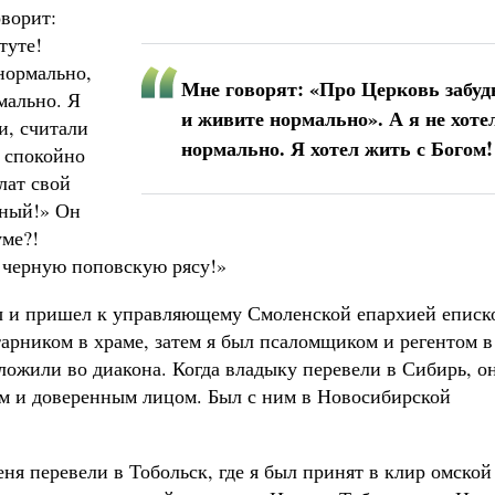
ворит:
туте!
нормально,
Мне говорят: «Про Церковь забуд
мально. Я
и живите нормально». А я не хоте
и, считали
нормально. Я хотел жить с Богом!
 спокойно
лат свой
рный!» Он
уме?!
а черную поповскую рясу!»
 и пришел к управляющему Смоленской епархией еписк
тарником в храме, затем я был псаломщиком и регентом в
ложили во диакона. Когда владыку перевели в Сибирь, о
ком и доверенным лицом. Был с ним в Новосибирской
я перевели в Тобольск, где я был принят в клир омской