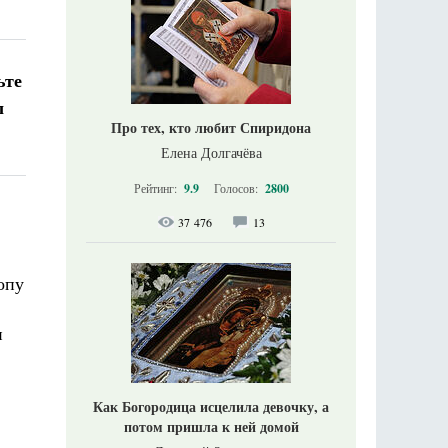
ьте
л
Про тех, кто любит Спиридона
Елена Долгачёва
Рейтинг:
9.9
Голосов:
2800
37 476
13
опу
н
Как Богородица исцелила девочку, а
потом пришла к ней домой