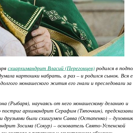
ыря
схиархимандрит Власий (Перегонцев)
родился в подпо
думала картошки набрать, а раз – и родился сынок. Вся е
долгого монашеского жития его гнали и преследовали за
она (Рыбаря), научаясь от него монашескому деланию и
о постриг архимандрит Серафим (Тяпочкин), предсказав
и друзьями были схиигумен Савва (Остапенко) – духовник
ндрит Зосима (Сокур) – основатель Свято-Успенской
 он состоял в переписке и молитвенном общении.