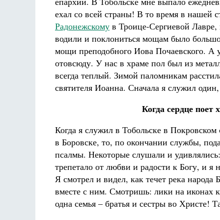
епархии. В Тобольске мне выпало ежеднев
ехал со всей страны! В то время в нашей 
Радонежскому
в Троице-Сергиевой Лавре, 
водили и поклониться мощам было большо
мощи преподобного Иова Почаевского. А у
отовсюду. У нас в храме пол был из мета
всегда теплый. Зимой паломникам расстил
святителя Иоанна. Сначала я служил один
Когда сердце поет 
Когда я служил в Тобольске в Покровском 
в Боровске, то, по окончании службы, пода
псалмы. Некоторые слушали и удивлялись: 
трепетало от любви и радости к Богу, и я 
Я смотрел и видел, как течет река народа 
вместе с ним. Смотришь: лики на иконах к
одна семья – братья и сестры во Христе! Т