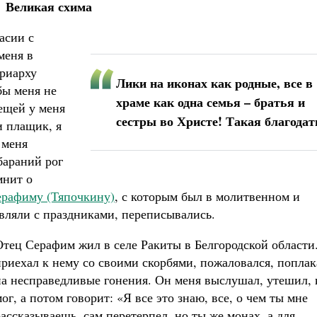
Великая схима
асии с
меня в
триарху
Лики на иконах как родные, все в
бы меня не
храме как одна семья – братья и
вещей у меня
сестры во Христе! Такая благодат
и плащик, я
 меня
 бараний рог
мнит о
ерафиму (Тяпочкину)
, с которым был в молитвенном и
вляли с праздниками, переписывались.
Отец Серафим жил в селе Ракиты в Белгородской области
приехал к нему со своими скорбями, пожаловался, поплак
на несправедливые гонения. Он меня выслушал, утешил, 
ог, а потом говорит: «Я все это знаю, все, о чем ты мне
рассказываешь, сам перетерпел, но ты же монах, а для