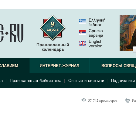
Ελληνική
έκδοση
Српска
верзиjа
English
Православный
version
календарь
СЛАВИЕМ
ИНТЕРНЕТ-ЖУРНАЛ
ВОПРОСЫ СВЯЩ
ка
|
Православная библиотека
|
Святые и святыни
|
Подвижники 
57 742 просмотров
Ра