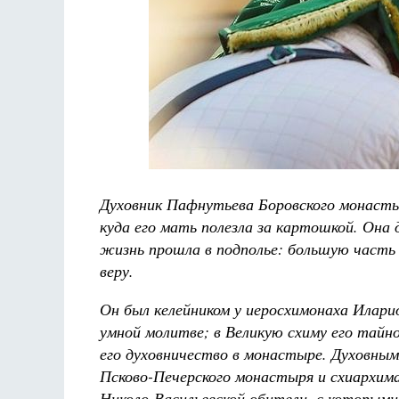
Духовник Пафнутьева Боровского монаст
куда его мать полезла за картошкой. Она 
жизнь прошла в подполье: большую часть 
веру.
Он был келейником у иеросхимонаха Илари
умной молитве; в Великую схиму его тайн
его духовничество в монастыре. Духовным
Псково-Печерского монастыря и схиархима
Николо-Васильевской обители, с которыми