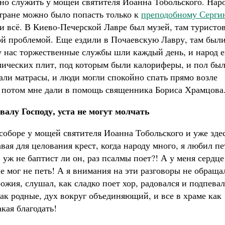
но служить у мощей святителя Иоанна Тобольского. Нар
стране можно было попасть только к
преподобному Серги
и всё. В Киево-Печерской Лавре был музей, там туристо
й проблемой. Еще ездили в Почаевскую Лавру, там был
 нас торжественные службы шли каждый день, и народ е
ллических плит, под которым были калориферы, и пол бы
али матрасы, и люди могли спокойно спать прямо возле
, потом мне дали в помощь священника Бориса Храмцова
хвалу Господу, уста не могут молчать
соборе у мощей святителя Иоанна Тобольского и уже здес
вая для целования крест, когда народу много, я любил пе
уж не баптист ли он, раз псалмы поет?! А у меня сердце
не мог не петь! А я внимания на эти разговоры не обраща
Божия, слушал, как сладко поет хор, радовался и подпевал
ак родные, дух вокруг объединяющий, и все в храме как
акая благодать!