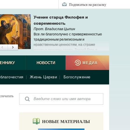
Подписаться на рассылку
Учение старца Филофея и
современность
Прот. Владислав Цыпин
Все ли благополучно с приверженностью
традиционным религиозным и
нравственным ценностям, на страже
которых призван стоять Третий Рим, в
современной России?
ЕННИКУ
НОВОСТИ
МЕДИА
благочестия
|
Жизнь Церкви
|
Богослужение
спечатать
НОВЫЕ МАТЕРИАЛЫ