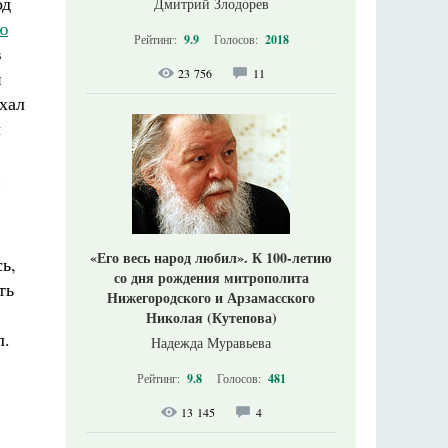
од
Дмитрий Злодорев
ю
Рейтинг:
9.9
Голосов:
2018
в
23 756
11
и
хал
л
.
«Его весь народ любил». К 100-летию
ь,
со дня рождения митрополита
ть
Нижегородского и Арзамасского
Николая (Кутепова)
л.
Надежда Муравьева
Рейтинг:
9.8
Голосов:
481
13 145
4