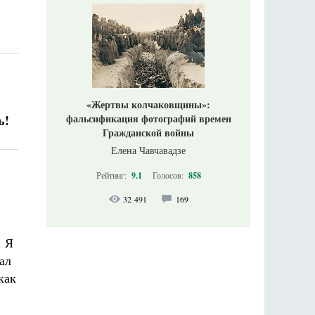
«Жертвы колчаковщины»:
ь!
фальсификация фотографий времен
Гражданской войны
Елена Чавчавадзе
Рейтинг:
9.1
Голосов:
858
32 491
169
. Я
ал
как