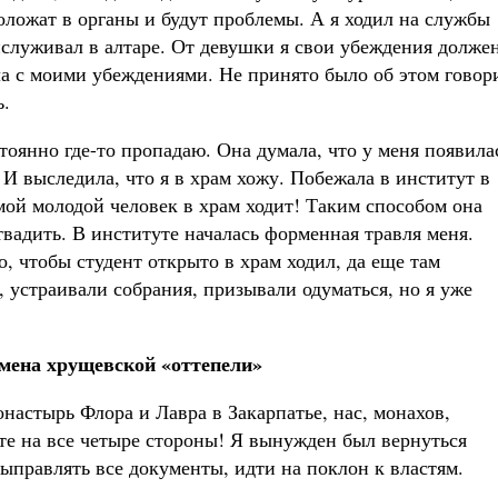
доложат в органы и будут проблемы. А я ходил на службы
ислуживал в алтаре. От девушки я свои убеждения долже
ла с моими убеждениями. Не принято было об этом говор
ь.
стоянно где-то пропадаю. Она думала, что у меня появила
. И выследила, что я в храм хожу. Побежала в институт в
 мой молодой человек в храм ходит! Таким способом она
твадить. В институте началась форменная травля меня.
о, чтобы студент открыто в храм ходил, да еще там
 устраивали собрания, призывали одуматься, но я уже
мена хрущевской «оттепели»
настырь Флора и Лавра в Закарпатье, нас, монахов,
те на все четыре стороны! Я вынужден был вернуться
выправлять все документы, идти на поклон к властям.