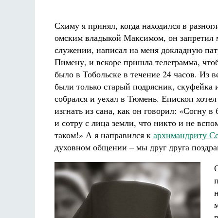
Схиму я принял, когда находился в разногл
омским владыкой Максимом, он запретил 
служении, написал на меня докладную па
Пимену, и вскоре пришла телеграмма, что
было в Тобольске в течение 24 часов. Из 
были только старый подрясник, скуфейка 
собрался и уехал в Тюмень. Епископ хотел
изгнать из сана, как он говорил: «Согну в
и сотру с лица земли, что никто и не вспо
таком!» А я направился к
архимандриту С
духовном общении – мы друг друга поздра
м