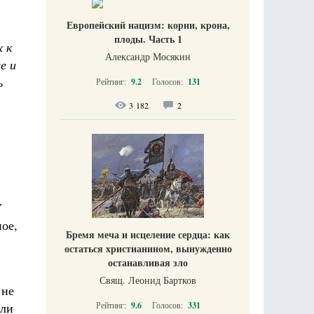
Европейский нацизм: корни, крона,
плоды. Часть 1
 к
Александр Мосякин
е и
ь
Рейтинг:
9.2
Голосов:
131
3 182
2
У
ое,
Бремя меча и исцеление сердца: как
остаться христианином, вынужденно
останавливая зло
Свящ. Леонид Бартков
 не
сли
Рейтинг:
9.6
Голосов:
331