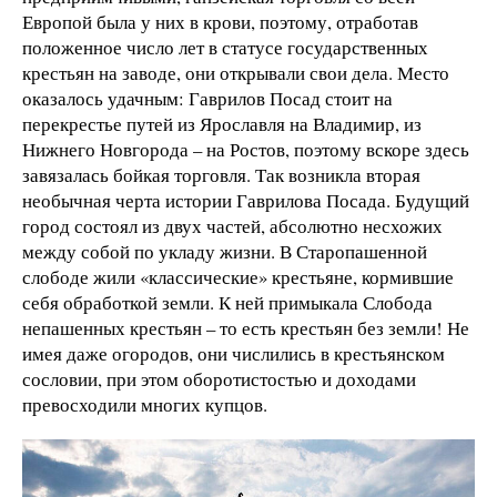
Европой была у них в крови, поэтому, отработав
положенное число лет в статусе государственных
крестьян на заводе, они открывали свои дела. Место
оказалось удачным: Гаврилов Посад стоит на
перекрестье путей из Ярославля на Владимир, из
Нижнего Новгорода – на Ростов, поэтому вскоре здесь
завязалась бойкая торговля. Так возникла вторая
необычная черта истории Гаврилова Посада. Будущий
город состоял из двух частей, абсолютно несхожих
между собой по укладу жизни. В Старопашенной
слободе жили «классические» крестьяне, кормившие
себя обработкой земли. К ней примыкала Слобода
непашенных крестьян – то есть крестьян без земли! Не
имея даже огородов, они числились в крестьянском
сословии, при этом оборотистостью и доходами
превосходили многих купцов.