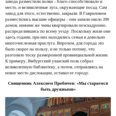
завода разместили полки – благо способствовало и
место, и великолепные луга, окружающие посад. Сам
завод для этого, естественно, закрыли. В Гавриловом
разместились высшие офицеры – они заняли около 200
домов, нижние же чины квартировали поэскадронно,
распределившись по всему уезду. Поскольку жили они
здесь годами, при них находились семьи и довольно
многочисленная прислуга. Впрочем, для города это
было скорее на пользу, и не только потому, что
разгоняло тоску размеренной провинциальной жизни.
К примеру, Ямбургский уланский полк собрал
великолепную библиотеку, а потом, отправляясь на
новое место дислокации, оставил ее городу.
Священник Алексием Пробичев: «Мы стараемся
быть дружными»