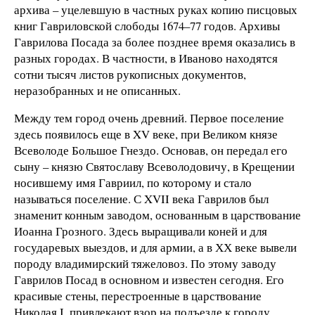
архива – уцелевшую в частных руках копию писцовых
книг Гавриловской слободы 1674–77 годов. Архивы
Гаврилова Посада за более позднее время оказались в
разных городах. В частности, в Иваново находятся
сотни тысяч листов рукописных документов,
неразобранных и не описанных.
Между тем город очень древний. Первое поселение
здесь появилось еще в XV веке, при Великом князе
Всеволоде Большое Гнездо. Основав, он передал его
сыну – князю Святославу Всеволодовичу, в Крещении
носившему имя Гавриил, по которому и стало
называться поселение. С XVII века Гаврилов был
знаменит конным заводом, основанным в царствование
Иоанна Грозного. Здесь выращивали коней и для
государевых выездов, и для армии, а в ХХ веке вывели
породу владимирский тяжеловоз. По этому заводу
Гаврилов Посад в основном и известен сегодня. Его
красивые стены, перестроенные в царствование
Николая I, привлекают взор на подъезде к городу.