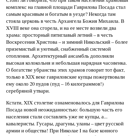
комплекс на главной площади Гаврилова Посада стал
самым красивым и богатым в уезде? Некогда там
стояла церковь в честь Архангела Божия Михаила. В
XVIII веке она сгорела, и на ее месте возвели два
храма: просторный пятиглавый летний – в честь
Воскресения Христова – и зимний Никольский – более
приземистый и уютный, снабженный системой
отопления. Архитектурный ансамбль дополняли
высокая колокольня и небольшая нарядная часовенка.
О богатстве убранства этих храмов говорит тот факт,
только в XIX веке гавриловские купцы пожертвовали
ему около 20 пудов (пуд – 16 килограммов!)
серебряной утвари.
Кстати, XIX столетие ознаменовалось для Гаврилова
Посада новой неожиданностью: большую часть его
населения стали составлять уже не купцы, а...
кавалеристы. Гусары, драгуны, уланы – цвет русской
армии и общества! При Николае I на базе конного