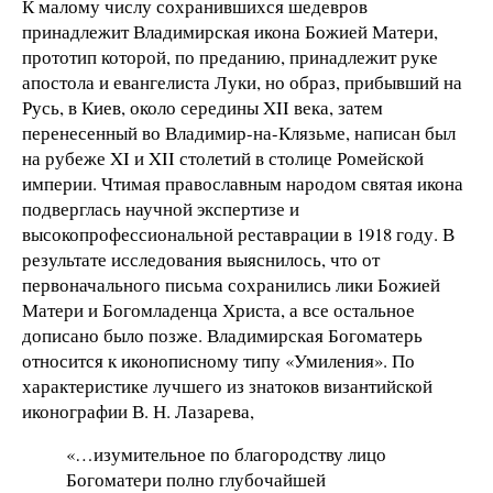
К малому числу сохранившихся шедевров
принадлежит Владимирская икона Божией Матери,
прототип которой, по преданию, принадлежит руке
апостола и евангелиста Луки, но образ, прибывший на
Русь, в Киев, около середины XII века, затем
перенесенный во Владимир-на-Клязьме, написан был
на рубеже XI и XII столетий в столице Ромейской
империи. Чтимая православным народом святая икона
подверглась научной экспертизе и
высокопрофессиональной реставрации в 1918 году. В
результате исследования выяснилось, что от
первоначального письма сохранились лики Божией
Матери и Богомладенца Христа, а все остальное
дописано было позже. Владимирская Богоматерь
относится к иконописному типу «Умиления». По
характеристике лучшего из знатоков византийской
иконографии В. Н. Лазарева,
«…изумительное по благородству лицо
Богоматери полно глубочайшей