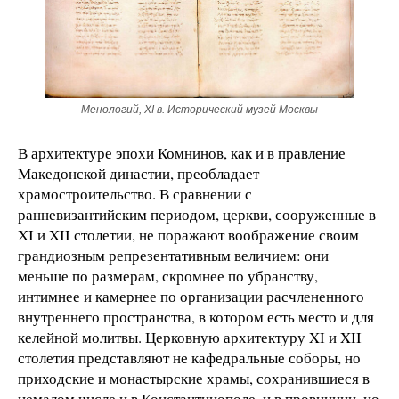
Менологий, XI в. Исторический музей Москвы
В архитектуре эпохи Комнинов, как и в правление
Македонской династии, преобладает
храмостроительство. В сравнении с
ранневизантийским периодом, церкви, сооруженные в
XI и XII столетии, не поражают воображение своим
грандиозным репрезентативным величием: они
меньше по размерам, скромнее по убранству,
интимнее и камернее по организации расчлененного
внутреннего пространства, в котором есть место и для
келейной молитвы. Церковную архитектуру XI и XII
столетия представляют не кафедральные соборы, но
приходские и монастырские храмы, сохранившиеся в
немалом числе и в Константинополе, и в провинции, но