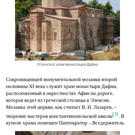
Успенский храм монастыря Дафни
Сокровищницей монументальной мозаики второй
половины XI века служит храм монастыря Дафни,
расположенный в окрестностях Афин на дороге,
которая ведет из греческой столицы в Элевсин.
Мозаика этой церкви, как считает В. Н. Лазарев, –
[3]
творение мастеров константинопольской школы
. В
куполе храма помещен Пантократор – Вседержитель.