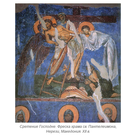
Сретение Господне. Фреска храма св. Пантелеимона,
Нерези, Македония. XII в.