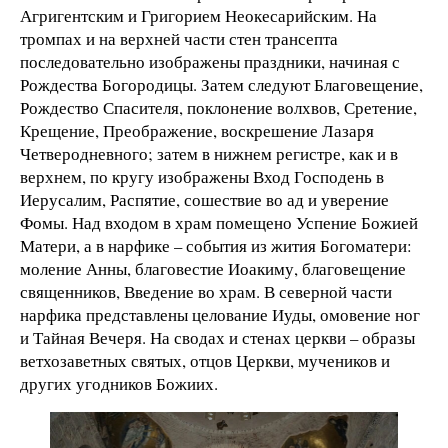
Агригентским и Григорием Неокесарийским. На
тромпах и на верхней части стен трансепта
последовательно изображены праздники, начиная с
Рождества Богородицы. Затем следуют Благовещение,
Рождество Спасителя, поклонение волхвов, Сретение,
Крещение, Преображение, воскрешение Лазаря
Четверодневного; затем в нижнем регистре, как и в
верхнем, по кругу изображены Вход Господень в
Иерусалим, Распятие, сошествие во ад и уверение
Фомы. Над входом в храм помещено Успение Божией
Матери, а в нарфике – события из жития Богоматери:
моление Анны, благовестие Иоакиму, благовещение
священников, Введение во храм. В северной части
нарфика представлены целование Иуды, омовение ног
и Тайная Вечеря. На сводах и стенах церкви – образы
ветхозаветных святых, отцов Церкви, мучеников и
других угодников Божиих.