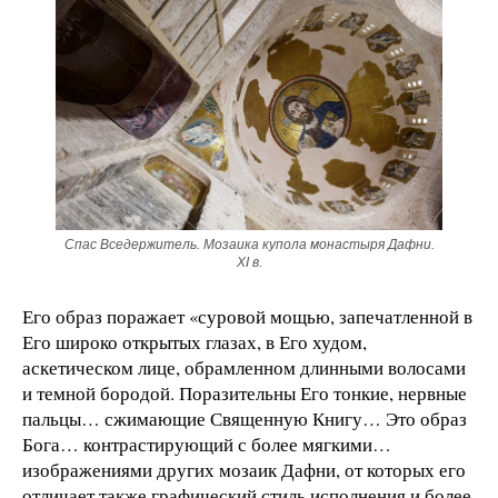
Спас Вседержитель. Мозаика купола монастыря Дафни.
XI в.
Его образ поражает «суровой мощью, запечатленной в
Его широко открытых глазах, в Его худом,
аскетическом лице, обрамленном длинными волосами
и темной бородой. Поразительны Его тонкие, нервные
пальцы… сжимающие Священную Книгу… Это образ
Бога… контрастирующий с более мягкими…
изображениями других мозаик Дафни, от которых его
отличает также графический стиль исполнения и более