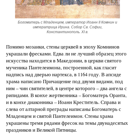
Богоматерь с Младенцем, император Иоанн II Комнин и
императрица Ирина. Собор Св. Софии,
Константинополь. XI в.
Помимо мозаики, стены церквей в эпоху Комнинов
украшали фресками. Едва ли не лучший образец этого
искусства находится в Македонии, в церкви святого
мученика Пантелеимона, построенной, как гласит
надпись над дверью нартекса, в 1164 году. В апсиде
храма написано Причащение под двумя видами, под
ним – чин святителей, в центре которого – два ангела с
рипидами. В конхе жертвенника – Богоматерь Оранта,
и в конхе диаконника – Иоанн Креститель. Справа и
слева от алтарной преграды написаны Богоматерь с
Младенцем и святой Пантелеимон. Стены храма
украшены тремя рядами фресок на темы двунадесятых
праздников и Великой Пятницы.