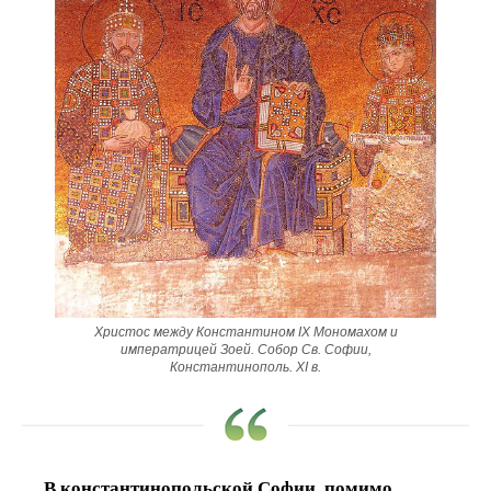
Христос между Константином IX Мономахом и
императрицей Зоей. Собор Св. Софии,
Константинополь. XI в.
В константинопольской Софии, помимо