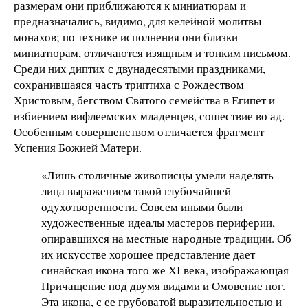
размерам они приближаются к миниатюрам и
предназначались, видимо, для келейной молитвы
монахов; по технике исполнения они близки
миниатюрам, отличаются изящным и тонким письмом.
Среди них диптих с двунадесятыми праздниками,
сохранившаяся часть триптиха с Рождеством
Христовым, бегством Святого семейства в Египет и
избиением вифлеемских младенцев, сошествие во ад.
Особенным совершенством отличается фрагмент
Успения Божией Матери.
«Лишь столичные живописцы умели наделять
лица выражением такой глубочайшей
одухотворенности. Совсем иными были
художественные идеалы мастеров периферии,
опиравшихся на местные народные традиции. Об
их искусстве хорошее представление дает
синайская икона того же XI века, изображающая
Причащение под двумя видами и Омовение ног.
Эта икона, с ее грубоватой выразительностью и