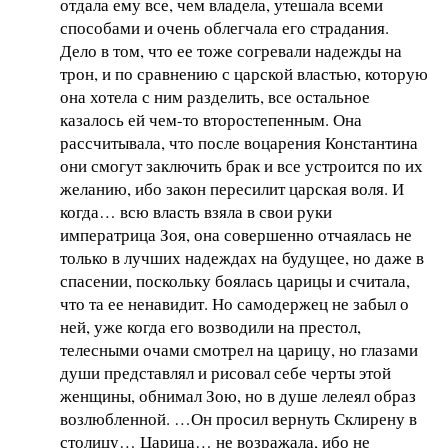
отдала ему все, чем владела, утешала всеми
способами и очень облегчала его страдания.
Дело в том, что ее тоже согревали надежды на
трон, и по сравнению с царской властью, которую
она хотела с ним разделить, все остальное
казалось ей чем-то второстепенным. Она
рассчитывала, что после воцарения Константина
они смогут заключить брак и все устроится по их
желанию, ибо закон пересилит царская воля. И
когда… всю власть взяла в свои руки
императрица Зоя, она совершенно отчаялась не
только в лучших надеждах на будущее, но даже в
спасении, поскольку боялась царицы и считала,
что та ее ненавидит. Но самодержец не забыл о
ней, уже когда его возводили на престол,
телесными очами смотрел на царицу, но глазами
души представлял и рисовал себе черты этой
женщины, обнимал Зою, но в душе лелеял образ
возлюбленной. …Он просил вернуть Склирену в
столицу… Царица… не возражала, ибо не