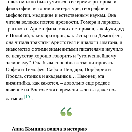
только можно было учиться в ее время: риторике и
философии, истории и литературе, географии и
мифологии, медицине и естественным наукам. Она
читала великих поэтов древности, Гомера и лириков,
трагиков и Аристофана, таких историков, как Фукидид
и Полибий, таких ораторов, как Исократ и Демосфен;
она читала трактаты Аристотеля и диалоги Платона, и
знакомство с этими знаменитыми писателями научило
ее искусству хорошо говорить и “утонченнейшему
эллинизму”. Она была способна легко цитировать
Орфея и Тимофея, Сафо и Пиндара, Порфирия и
Прокла, стоиков и академиков… Наконец, эта
византийка, как кажется, – довольно еще редкое
явление на Востоке того времени, – знала даже по-
[15]
латыни»
.
Анна Комнина вошла в историю