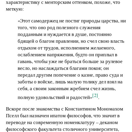
характеристику с менторским оттенком, похоже, что
меткую:
«Этот самодержец не постиг природы царства, ни
того, что оно род полезного служения
подданным и нуждается в душе, постоянно
бдящей о благом правлении, но счел свою власть
отдыхом от трудов, исполнением желаемого,
ослаблением напряжения, будто он приплыл в
гавань, чтобы уже не браться больше за рулевое
весло, но наслаждаться благами покоя; он
передал другим попечение о казне, право суда и
заботы о войске, лишь малую толику дел взял на
себя, а своим законным жребием счел жизнь,
[2]
полную удовольствий и радостей»
.
Вскоре после знакомства с Константином Мономахом
Пселл был назначен ипатом философов, что значит в
переводе на современную номенклатуру – деканом
философского факультета столичного университета,