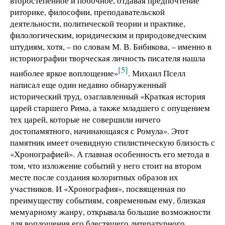
второстепенное и побочное, отдавая предпочтение
риторике, философии, преподавательской
деятельности, политической теории и практике,
филологическим, юридическим и природоведческим
штудиям, хотя, – по словам М. В. Бибикова, – именно в
историографии творческая личность писателя нашла
[5]
наиболее яркое воплощение»
. Михаил Пселл
написал еще один недавно обнаруженный
исторический труд, озаглавленный «Краткая история
царей старшего Рима, а также младшего с опущением
тех царей, которые не совершили ничего
достопамятного, начинающаяся с Ромула». Этот
памятник имеет очевидную стилистическую близость с
«Хронографией». А главная особенность его метода в
том, что изложение событий у него стоит на втором
месте после создания колоритных образов их
участников. И «Хронография», посвященная по
преимуществу событиям, современным ему, близкая
мемуарному жанру, открывала большие возможности
для воплощения его блестящего литературного