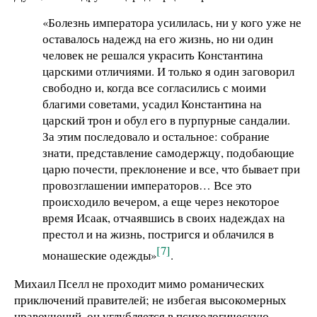
«Болезнь императора усилилась, ни у кого уже не
оставалось надежд на его жизнь, но ни один
человек не решался украсить Константина
царскими отличиями. И только я один заговорил
свободно и, когда все согласились с моими
благими советами, усадил Константина на
царский трон и обул его в пурпурные сандалии.
За этим последовало и остальное: собрание
знати, представление самодержцу, подобающие
царю почести, преклонение и все, что бывает при
провозглашении императоров… Все это
происходило вечером, а еще через некоторое
время Исаак, отчаявшись в своих надеждах на
престол и на жизнь, постригся и облачился в
[7]
монашеские одежды»
.
Михаил Пселл не проходит мимо романических
приключений правителей; не избегая высокомерных
нравоучений, он углубляется в психологическую