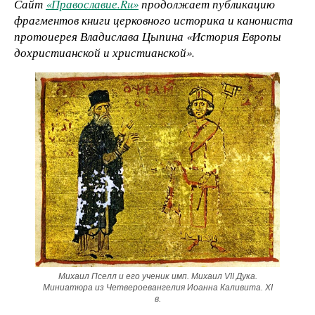
Сайт
«Православие.Ru»
продолжает публикацию
фрагментов книги церковного историка и канониста
протоиерея Владислава Цыпина «История Европы
дохристианской и христианской».
Михаил Пселл и его ученик имп. Михаил VII Дука.
Миниатюра из Четвероевангелия Иоанна Каливита. XI
в.