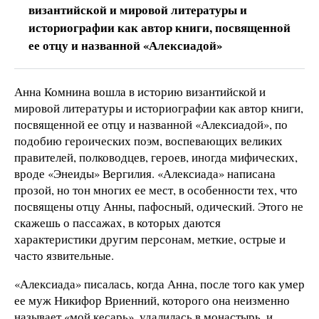
византийской и мировой литературы и
историографии как автор книги, посвященной
ее отцу и названной «Алексиадой»
Анна Комнина вошла в историю византийской и
мировой литературы и историографии как автор книги,
посвященной ее отцу и названной «Алексиадой», по
подобию героических поэм, воспевающих великих
правителей, полководцев, героев, иногда мифических,
вроде «Энеиды» Вергилия. «Алексиада» написана
прозой, но тон многих ее мест, в особенности тех, что
посвящены отцу Анны, пафосный, одический. Этого не
скажешь о пассажах, в которых даются
характеристики другим персонам, меткие, острые и
часто язвительные.
«Алексиада» писалась, когда Анна, после того как умер
ее муж Никифор Вриенний, которого она неизменно
называет «мой кесарь», удалилась в монастырь, и