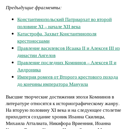
Предыдущие фрагменты:
Константинопольский Патриархат во второй
половине XI – начале XII века
Катастрофа. Захват Константинополя
крестоносцами
Правление василевсов Исаака II и Алексея III из
династии Ангелов
Правление последних Комнинов – Алексея II и
Андроника
Империя ромеев от Второго крестового похода
до кончины императора Мануила
Высшие творческие достижения эпохи Комнинов в
литературе относятся к историографическому жанру.
На вторую половину XI века и на следующее столетие
приходится создание хроник Иоанна Скилицы,
Михаила Атталиата, Никифора Вриенния, Иоанна