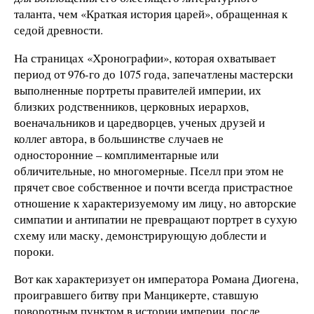
таланта, чем «Краткая история царей», обращенная к
седой древности.
На страницах «Хронографии», которая охватывает
период от 976-го до 1075 года, запечатлены мастерски
выполненные портреты правителей империи, их
близких родственников, церковных иерархов,
военачальников и царедворцев, ученых друзей и
коллег автора, в большинстве случаев не
односторонние – комплиментарные или
обличительные, но многомерные. Пселл при этом не
прячет свое собственное и почти всегда пристрастное
отношение к характеризуемому им лицу, но авторские
симпатии и антипатии не превращают портрет в сухую
схему или маску, демонстрирующую доблести и
пороки.
Вот как характеризует он императора Романа Диогена,
проигравшего битву при Манцикерте, ставшую
поворотным пунктом в истории империи, после