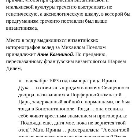
итальянской культуры треченто выстраивать не
генетическую, а аксиологическую шкалу, в которой бы
предгуманизм треченто поставлен был выше
византинизма.
Место в ряду выдающихся византийских
историографов вслед за Михаилом Пселлом
принадлежит
Анне Комниной
. По преданию,
пересказанному французским византологом Шарлем
Дилем,
«…в декабре 1083 года императрица Ирина
Дука… готовилась к родам в покоях Священного
дворца, называвшихся Порфировой комнатой…
Царь, задержанный войной с норманнами, не был
тогда в Константинополе. Тогда… она осенила
себе живот крестным знамением и проговорила:
“Подожди еще, дитя мое, пока не вернется твой
отец”. Мать Ирины… рассердилась: “А если твой
муж не вернется раньше как через месяц? Разве