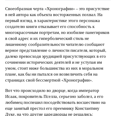
Своеобразная черта «Хронографии» – это присутствие
в ней автора как объекта восторженных похвал. На
первый взгляд, в характеристике этого персонажа
создателю книги отказывает его способность к
многокрасочным портретам, но изобилие панегириков
в свой адрес и их гиперболический стиль не
лишенному сообразительности читателю сообщают
верное представление о личности писателя, который,
далеко превосходя эрудицией присутствующих в его
сочинении исторических деятелей и не уступая им
умом, стоит ниже большинства из них в моральном
плане, как бы ни пытался он возвеличить себя на
страницах свой бессмертной «Хронографии».
Вот что происходило во дворце, когда император
Исаак, покровитель Пселла, серьезно заболел, а его
любимец поспешил посодействовать восшествию на
еще занятый престол его преемнику Константину
Дуке, на что другие царедворцы не решались: