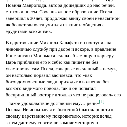
Иоанна Мавропода, автора дошедших до нас речей,
стихов и писем. Свое школьное образование Пселл
завершил в 20 лет, продолжая ввиду своей ненасытной
любознательности учиться из книг и общения с
эрудитами всю жизнь.
В царствование Михаила Калафата он поступил на
чиновничью службу при дворе и вскоре, в правление
Константина Мономаха, сделал блестящую карьеру.
Царь приблизил его к себе: как пишет не без
хвастовства сам Пселл, «впервые введенный к нему»,
он настолько поразил василевса, что «как
боговдохновенные люди приходят в волнение без
всякого видимого повода, так и он испытал
беспричинный восторг и только что не расцеловал» его
[1]
– такое удовольствие доставили ему… речи»
Пселла. Не испытывая избыточной благодарности к
своему царственному покровителю, историк вслед
затем дает ему совсем не комплиментарную