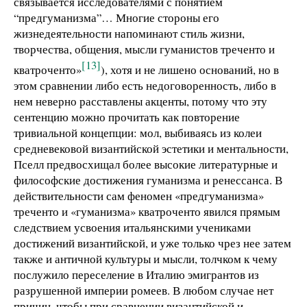
связывается исследователями с понятием
“предгуманизма”… Многие стороны его
жизнедеятельности напоминают стиль жизни,
творчества, общения, мысли гуманистов треченто и
[13]
кватроченто»
), хотя и не лишено оснований, но в
этом сравнении либо есть недоговоренность, либо в
нем неверно расставлены акценты, потому что эту
сентенцию можно прочитать как повторение
тривиальной концепции: мол, выбиваясь из колеи
средневековой византийской эстетики и ментальности,
Пселл предвосхищал более высокие литературные и
философские достижения гуманизма и ренессанса. В
действительности сам феномен «предгуманизма»
треченто и «гуманизма» кватроченто явился прямым
следствием усвоения итальянскими учениками
достижений византийской, и уже только чрез нее затем
также и античной культуры и мысли, толчком к чему
послужило переселение в Италию эмигрантов из
разрушенной империи ромеев. В любом случае нет
причин, чтобы при сравнении византийской и