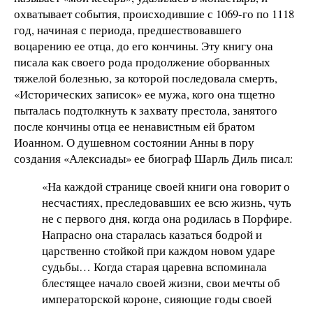
охватывает события, происходившие с 1069-го по 1118
год, начиная с периода, предшествовавшего
воцарению ее отца, до его кончины. Эту книгу она
писала как своего рода продолжение оборванных
тяжелой болезнью, за которой последовала смерть,
«Исторических записок» ее мужа, кого она тщетно
пыталась подтолкнуть к захвату престола, занятого
после кончины отца ее ненавистным ей братом
Иоанном. О душевном состоянии Анны в пору
создания «Алексиады» ее биограф Шарль Диль писал:
«На каждой странице своей книги она говорит о
несчастиях, преследовавших ее всю жизнь, чуть
не с первого дня, когда она родилась в Порфире.
Напрасно она старалась казаться бодрой и
царственно стойкой при каждом новом ударе
судьбы… Когда старая царевна вспоминала
блестящее начало своей жизни, свои мечты об
императорской короне, сияющие годы своей