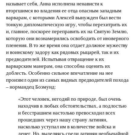
называет себя, Анна исполнена ненависти к
вторгшимся во владения ее отца опасным западным
варварам, с которыми Алексей вынужден был вести
тонкую дипломатическую игру, чтобы перехитрить их
и, главное, поскорее переправить их на Святую Землю,
которую они вознамерились освободить от иноверного
пленения. В то же время она отдает должное мужеству
и воинскому задору как рядовых рыцарей, так и их
предводителей. Испытывая отвращение к их
варварским манерам, она способна оценить их
доблесть. Особенно сильное впечатление на нее
произвел один из самых видных предводителей похода
– нормандец Боэмунд:
«Этот человек, негодяй по природе, был очень
находчив в любых обстоятельствах, а подлостью
и бесстрашием настолько превосходил всех
прошедших через нашу страну латинян,
насколько уступал им в количестве войска и
денег. Но, выделяясь среди латинян необычайной