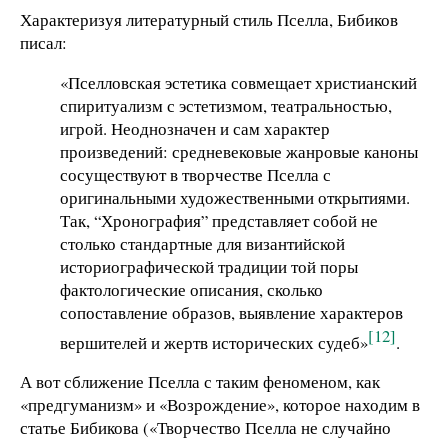
Характеризуя литературный стиль Пселла, Бибиков
писал:
«Пселловская эстетика совмещает христианский
спиритуализм с эстетизмом, театральностью,
игрой. Неоднозначен и сам характер
произведений: средневековые жанровые каноны
сосуществуют в творчестве Пселла с
оригинальными художественными открытиями.
Так, “Хронография” представляет собой не
столько стандартные для византийской
историографической традиции той поры
фактологические описания, сколько
сопоставление образов, выявление характеров
[12]
вершителей и жертв исторических судеб»
.
А вот сближение Пселла с таким феноменом, как
«предгуманизм» и «Возрождение», которое находим в
статье Бибикова («Творчество Пселла не случайно