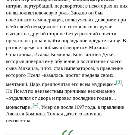
интриг, пертурбаций, переворотов; в некоторых из них
он выполнял ключевую роль. Заодно он был
советником самодержцев, пользуясь их доверием при
всей своей ненадежности и готовности в случае
выгоды на другой стороне без угрызений совести
предать патрона и найти оправдание предательству. В
разное время он побывал фаворитом Михаила
Стратоника, Исаака Комнина, Константина Дуки,
который доверил ему обучение и воспитание своего
сына Михаила, и тот, став императором, в правление
которого Пселл «казалось, достиг предела своих
[3]
мечтаний. Царь предпочитал его всем мудрецам»
.
Но Пселл по неизвестным причинам неожиданно
«отдалился от двора и провел последние годы в…
[4]
монастыре»
. Умер он после 1097 года, в правление
Алексея Комнина. Точная дата его кончины
неизвестна.