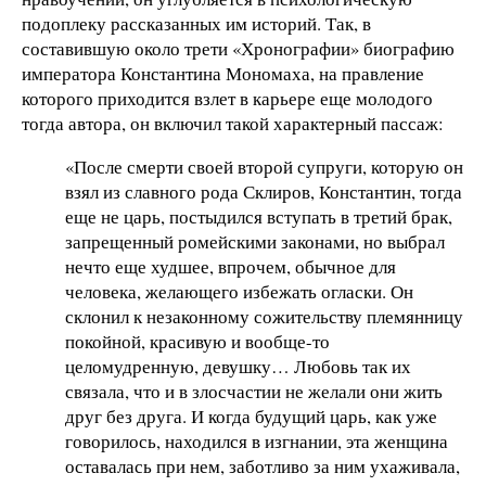
подоплеку рассказанных им историй. Так, в
составившую около трети «Хронографии» биографию
императора Константина Мономаха, на правление
которого приходится взлет в карьере еще молодого
тогда автора, он включил такой характерный пассаж:
«После смерти своей второй супруги, которую он
взял из славного рода Склиров, Константин, тогда
еще не царь, постыдился вступать в третий брак,
запрещенный ромейскими законами, но выбрал
нечто еще худшее, впрочем, обычное для
человека, желающего избежать огласки. Он
склонил к незаконному сожительству племянницу
покойной, красивую и вообще-то
целомудренную, девушку… Любовь так их
связала, что и в злосчастии не желали они жить
друг без друга. И когда будущий царь, как уже
говорилось, находился в изгнании, эта женщина
оставалась при нем, заботливо за ним ухаживала,