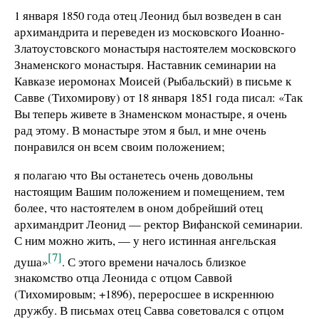
1 января 1850 года отец Леонид был возведен в сан
архимандрита и переведен из московского Иоанно-
Златоустовского монастыря настоятелем московского
Знаменского монастыря. Наставник семинарии на
Кавказе иеромонах Моисей (Рыбальский) в письме к
Савве (Тихомирову) от 18 января 1851 года писал: «Так
Вы теперь живете в Знаменском монастыре, я очень
рад этому. В монастыре этом я был, и мне очень
понравился он всем своим положением;
я полагаю что Вы останетесь очень довольны
настоящим Вашим положением и помещением, тем
более, что настоятелем в оном добрейший отец
архимандрит Леонид — ректор Вифанской семинарии.
С ним можно жить, — у него истинная ангельская
[7]
душа»
. С этого времени началось близкое
знакомство отца Леонида с отцом Саввой
(Тихомировым; +1896), переросшее в искреннюю
дружбу. В письмах отец Савва советовался с отцом