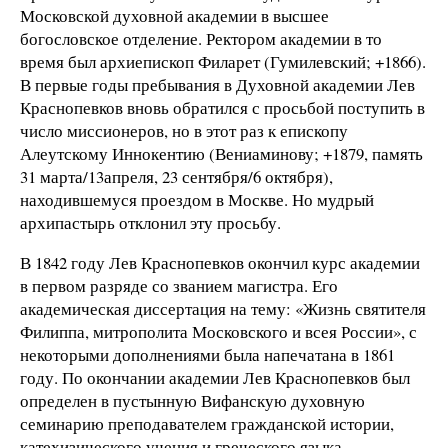
Московской духовной академии в высшее
богословское отделение. Ректором академии в то
время был архиепископ Филарет (Гумилевский; +1866).
В первые годы пребывания в Духовной академии Лев
Краснопевков вновь обратился с просьбой поступить в
число миссионеров, но в этот раз к епископу
Алеутскому Иннокентию (Вениаминову; +1879, память
31 марта/13апреля, 23 сентября/6 октября),
находившемуся проездом в Москве. Но мудрый
архипастырь отклонил эту просьбу.
В 1842 году Лев Краснопевков окончил курс академии
в первом разряде со званием магистра. Его
академическая диссертация на тему: «Жизнь святителя
Филиппа, митрополита Московского и всея России», с
некоторыми дополнениями была напечатана в 1861
году. По окончании академии Лев Краснопевков был
определен в пустынную Вифанскую духовную
семинарию преподавателем гражданской истории,
катехизического учения и греческого языка.