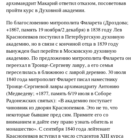
архимандрит Макарий ответил отказом, посоветовав
пройти курс в Духовной академии.
По благословению митрополита Филарета (Дроздова;
+1867, память 19 ноября/2 декабря) в 1838 году Лев
Краснопевков поступил в Петербургскую духовную
академию, но в связи с кончиной отца в 1839 году
вынужден был перейти в Московскую духовную
академию. По предложению митрополита Филарета он
переехал в Троице-Сергиеву лавру, а его семья
переселилась в ближнюю с лаврой деревню. 30 июля
1840 года митрополит Филарет писал наместнику
Троице-Сергиевой лавры архимандриту Антонию
(Медведеву; +1877, память 6/19 июля в Соборе
Радонежских святых): «В академию поступает
чиновник из дворян Краснопевков. Это не то, что
некоторые бывшие пред сим. Примите его со
вниманием и дайте ему право узнать обитель и
монашество». С сентября 1840 года лейтенант
Краснопевков вступил в число студентов XIII курса