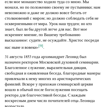
если мое монашество ходило туда со мною. Мы
монахи, но по положению своему не пустынники; нам
невозможно и даже не должно вовсе бегать от
столкновений с миром; но должно соблюдать себя не
оскверненными от мира. Урок наш труден; но кто
знает, был ли бы другой легче для нас. Вот мое
искреннее мнение, по Вашему требованию
высказанное: судите, не осуждайте. Христос посреди
[9]
нас ныне и вовеки»
.
31 августа 1853 года архимандрит Леонид был
назначен ректором Московской духовной семинарии.
Благолепное служение, выразительная дикция,
свободная и оживленная беседа, благородные манеры
привлекали к нему многих из аристократических
фамилий. Вскоре у прихожан семинарской церкви
вошло в обычай после богослужения посещать
ректора для благочестивой беседы. С каждым
воскресным днем число почитателей отца Леонида
возрастало.