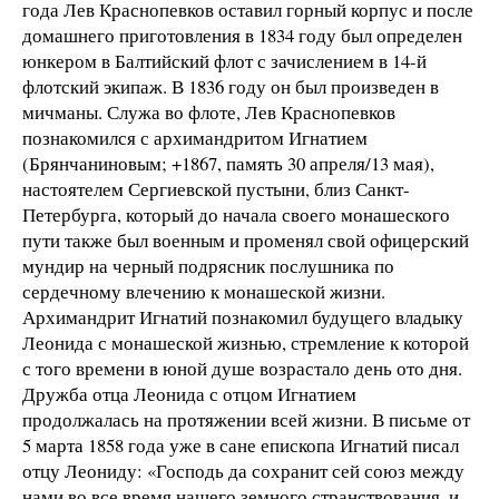
года Лев Краснопевков оставил горный корпус и после
домашнего приготовления в 1834 году был определен
юнкером в Балтийский флот с зачислением в 14-й
флотский экипаж. В 1836 году он был произведен в
мичманы. Служа во флоте, Лев Краснопевков
познакомился с архимандритом Игнатием
(Брянчаниновым; +1867, память 30 апреля/13 мая),
настоятелем Сергиевской пустыни, близ Санкт-
Петербурга, который до начала своего монашеского
пути также был военным и променял свой офицерский
мундир на черный подрясник послушника по
сердечному влечению к монашеской жизни.
Архимандрит Игнатий познакомил будущего владыку
Леонида с монашеской жизнью, стремление к которой
с того времени в юной душе возрастало день ото дня.
Дружба отца Леонида с отцом Игнатием
продолжалась на протяжении всей жизни. В письме от
5 марта 1858 года уже в сане епископа Игнатий писал
отцу Леониду: «Господь да сохранит сей союз между
нами во все время нашего земного странствования, и