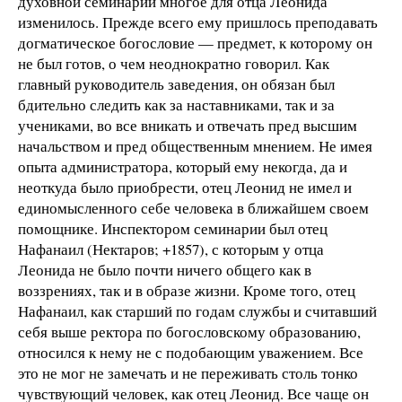
духовной семинарии многое для отца Леонида
изменилось. Прежде всего ему пришлось преподавать
догматическое богословие — предмет, к которому он
не был готов, о чем неоднократно говорил. Как
главный руководитель заведения, он обязан был
бдительно следить как за наставниками, так и за
учениками, во все вникать и отвечать пред высшим
начальством и пред общественным мнением. Не имея
опыта администратора, который ему некогда, да и
неоткуда было приобрести, отец Леонид не имел и
единомысленного себе человека в ближайшем своем
помощнике. Инспектором семинарии был отец
Нафанаил (Нектаров; +1857), с которым у отца
Леонида не было почти ничего общего как в
воззрениях, так и в образе жизни. Кроме того, отец
Нафанаил, как старший по годам службы и считавший
себя выше ректора по богословскому образованию,
относился к нему не с подобающим уважением. Все
это не мог не замечать и не переживать столь тонко
чувствующий человек, как отец Леонид. Все чаще он