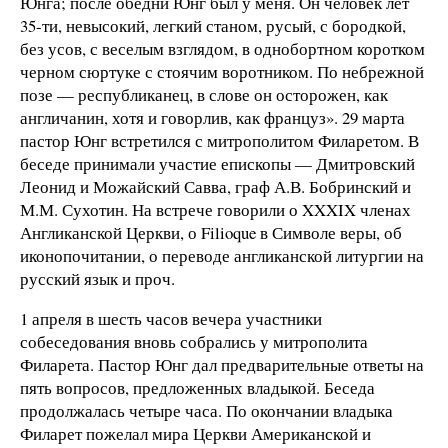
Юнга; после обедни Юнг был у меня. Он человек лет
35-ти, невысокий, легкий станом, русый, с бородкой,
без усов, с веселым взглядом, в однобортном коротком
черном сюртуке с стоячим воротником. По небрежной
позе — республиканец, в слове он осторожен, как
англичанин, хотя и говорлив, как француз». 29 марта
пастор Юнг встретился с митрополитом Филаретом. В
беседе принимали участие епископы — Дмитровский
Леонид и Можайский Савва, граф А.В. Бобринский и
М.М. Сухотин. На встрече говорили о XXXIX членах
Англиканской Церкви, о Filioque в Символе веры, об
иконопочитании, о переводе англиканской литургии на
русский язык и проч.
1 апреля в шесть часов вечера участники
собеседования вновь собрались у митрополита
Филарета. Пастор Юнг дал предварительные ответы на
пять вопросов, предложенных владыкой. Беседа
продолжалась четыре часа. По окончании владыка
Филарет пожелал мира Церкви Американской и