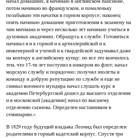
начал домашних, я начинаю в английском пансионе,
потом начинаю во французском, и помаленьку
позабываю эти начатки в горном корпусе; наконец
опять начинаю домашние приготовления к экзамену на
чин мичмана и через несколько лет начинаю учиться в
духовных академиях. Обращусь к службе. Готовиться
начинал я и к горной и к артиллерийской и к
инженерной и ученой и к гвардейской задумывал даже
на контору к английскому купцу; но все это кончилось
тем, что 17-ти лет поступил я юнкером во флот; начал
морскую службу и порядочно; получил эполеты и
команду и добрую репутацию по службе и еще не
снимал военного мундира начал слушать курс в
академии Петербургской дошел до высшего отделения
и в московской [академии] начал по высшему
отделению сызнова. Определен наставником в
семинарию.»
В 1829 году будущий владыка Леонид был определен
родителями в горный кадетский корпус. Спустя три