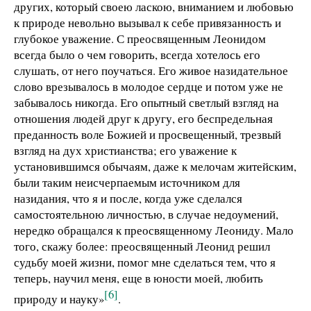
других, который своею ласкою, вниманием и любовью
к природе невольно вызывал к себе привязанность и
глубокое уважение. С преосвященным Леонидом
всегда было о чем говорить, всегда хотелось его
слушать, от него поучаться. Его живое назидательное
слово врезывалось в молодое сердце и потом уже не
забывалось никогда. Его опытный светлый взгляд на
отношения людей друг к другу, его беспредельная
преданность воле Божией и просвещенный, трезвый
взгляд на дух христианства; его уважение к
установившимся обычаям, даже к мелочам житейским,
были таким неисчерпаемым источником для
назидания, что я и после, когда уже сделался
самостоятельною личностью, в случае недоумений,
нередко обращался к преосвященному Леониду. Мало
того, скажу более: преосвященный Леонид решил
судьбу моей жизни, помог мне сделаться тем, что я
теперь, научил меня, еще в юности моей, любить
[6]
природу и науку»
.