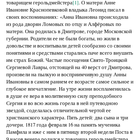
товарищем герольдмейстера
[1]
. О матери Анне
Ивановне Краснопевковой владыка Леонид писал в
своих воспоминаниях: «Анна Ивановна происходила
из рода дворян Ломовых по отцу и Алфёровых по
матери. Она родилась в Дмитрове, городе Московской
губернии. Родители ее не были богаты, но жили в
довольстве и воспитывали детей сообразно со своими
понятиями и средствами старались паче всего внушить
им страх Божий. Частые посещения Свято-Троицкой
Сергиевой Лавры, отстоящей на 40 верст от Дмитрова,
произвели на пылкую и восприимчивую душу Анны
Ивановны в самом раннем ее возрасте самое сильное и
глубокое впечатление. На утре жизни воспламенилась
в душе ее вера в молитвенную силу преподобного
Сергия и во всю жизнь горела в ней путеводною
звездой, соделалась отличительной чертой ее
христианского характера. Пять детей: два сына и три
дочери. 1817 года февраля 16 на память мученика
Памфила и иже с ним в пятницу второй недели Поста в
9 часов вечера родился у товарища герольдмейстера