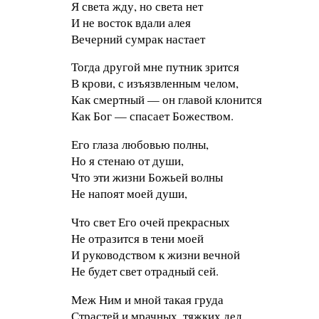
Я света жду, но света нет
И не восток вдали алея
Вечерний сумрак настает
Тогда другой мне путник зрится
В крови, с изъязвленным челом,
Как смертный — он главой клонится
Как Бог — спасает Божеством.
Его глаза любовью полны,
Но я стенаю от души,
Что эти жизни Божьей волны
Не напоят моей души,
Что свет Его очей прекрасных
Не отразится в тени моей
И руководством к жизни вечной
Не будет свет отрадный сей.
Меж Ним и мной такая груда
Страстей и мрачных, тяжких дел.