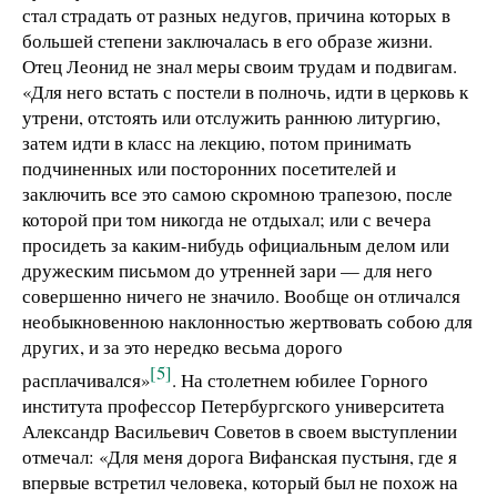
стал страдать от разных недугов, причина которых в
большей степени заключалась в его образе жизни.
Отец Леонид не знал меры своим трудам и подвигам.
«Для него встать с постели в полночь, идти в церковь к
утрени, отстоять или отслужить раннюю литургию,
затем идти в класс на лекцию, потом принимать
подчиненных или посторонних посетителей и
заключить все это самою скромною трапезою, после
которой при том никогда не отдыхал; или с вечера
просидеть за каким-нибудь официальным делом или
дружеским письмом до утренней зари — для него
совершенно ничего не значило. Вообще он отличался
необыкновенною наклонностью жертвовать собою для
других, и за это нередко весьма дорого
[5]
расплачивался»
. На столетнем юбилее Горного
института профессор Петербургского университета
Александр Васильевич Советов в своем выступлении
отмечал: «Для меня дорога Вифанская пустыня, где я
впервые встретил человека, который был не похож на