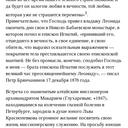
да будет он залогом любви в вечности, той любви,
1
которая уже не страшится перемены»
.
Примечательно, что Господь привел владыку Леонида
окончить дни свои в Николо-Бабаевском монастыре, в
котором почил и епископ Игнатий, «принявший его,
отшедшего в вечность, в свое единение, в свою
обитель, что выразил осязательным выражением —
покрытием тела преставльшегося своею епископской
мантией. Не без промысла, конечно, сподобил Господь
и меня — брата епископа Игнатия послужить в этот
великий час преосвященнейшему Леониду», — писал
Петр Брянчанинов 17 декабря 1876 года.
Встреча со знаменитым алтайским миссионером
архимандритом Макарием (Глухаревым; +1847),
находившимся на излечении глазной болезни в
Петербурге, зародила в душе юного Льва
Краснопевкова огромное желание посвятить свою
жизнь миссионерскому служению. На просьбу юноши