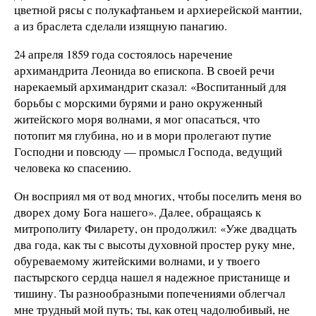
цветной рясы с полукафтаньем и архиерейской мантии,
а из браслета сделали изящную панагию.
24 апреля 1859 года состоялось наречение
архимандрита Леонида во епископа. В своей речи
нарекаемый архимандрит сказал: «Воспитанный для
борьбы с морскими бурями и рано окруженный
житейского моря волнами, я мог опасаться, что
потопит мя глубина, но и в мори пролегают путие
Господни и повсюду — промысл Господа, ведущий
человека ко спасению.
Он восприял мя от вод многих, чтобы поселить меня во
дворех дому Бога нашего». Далее, обращаясь к
митрополиту Филарету, он продолжил: «Уже двадцать
два года, как ты с высоты духовной простер руку мне,
обуреваемому житейскими волнами, и у твоего
пастырского сердца нашел я надежное пристанище и
тишину. Ты разнообразными попечениями облегчал
мне трудный мой путь; ты, как отец чадолюбивый, не