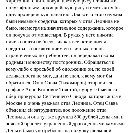
хиротонии: сшить новую цветную рясу с таким же
полукафтаньем, архиерейскую рясу и иметь хотя бы
одну архиерейскую панагию. Для всего этого нужны
были немалые средства, которых у отца Леонида не
было, несмотря на значительное содержание, которое
он получал от монастыря. В руках у него никогда
ничего почти не было, так как все оставшиеся
средства, за исключением его личных, очень
ограниченных потребностей, он передавал своим
родным и множеству посторонних. Обращаться к
кому-либо с просьбой об одолжении он, по своей
деликатности не мог, да и не знал, к кому мог бы
обратиться. Отец Савва (Тихомиров) отправился к
графине Анне Егоровне Толстой, супруге бывшего
обер-прокурора Святейшего Синода, которая жила в
Москве и очень уважала отца Леонида. Отец Савва
объяснил ей затруднительное положение отца
Леонида, и она тут же вручила 800 рублей деньгами и
золотой браслет, украшенный драгоценными камнями.
Деньги были употреблены на покупку шелковой