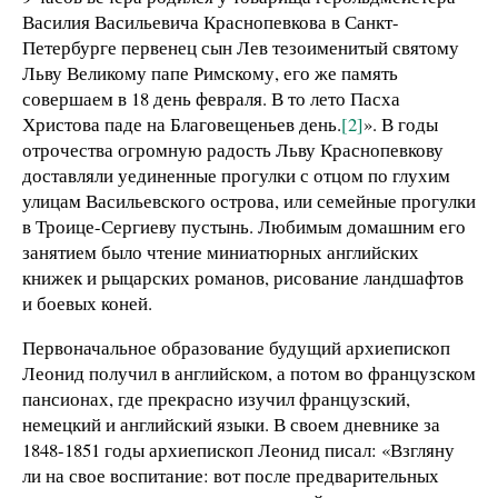
Василия Васильевича Краснопевкова в Санкт-
Петербурге первенец сын Лев тезоименитый святому
Льву Великому папе Римскому, его же память
совершаем в 18 день февраля. В то лето Пасха
Христова паде на Благовещеньев день.
[2]
». В годы
отрочества огромную радость Льву Краснопевкову
доставляли уединенные прогулки с отцом по глухим
улицам Васильевского острова, или семейные прогулки
в Троице-Сергиеву пустынь. Любимым домашним его
занятием было чтение миниатюрных английских
книжек и рыцарских романов, рисование ландшафтов
и боевых коней.
Первоначальное образование будущий архиепископ
Леонид получил в английском, а потом во французском
пансионах, где прекрасно изучил французский,
немецкий и английский языки. В своем дневнике за
1848-1851 годы архиепископ Леонид писал: «Взгляну
ли на свое воспитание: вот после предварительных