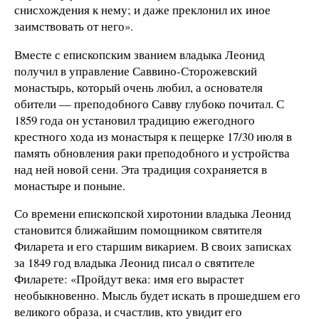
снисхождения к нему; и даже преклонил их иное
заимствовать от него».
Вместе с епископским званием владыка Леонид
получил в управление Саввино-Сторожевский
монастырь, который очень любил, а основателя
обители — преподобного Савву глубоко почитал. С
1859 года он установил традицию ежегодного
крестного хода из монастыря к пещерке 17/30 июля в
память обновления раки преподобного и устройства
над ней новой сени. Эта традиция сохраняется в
монастыре и поныне.
Со времени епископской хиротонии владыка Леонид
становится ближайшим помощником святителя
Филарета и его старшим викарием. В своих записках
за 1849 год владыка Леонид писал о святителе
Филарете: «Пройдут века: имя его вырастет
необыкновенно. Мысль будет искать в прошедшем его
великого образа, и счастлив, кто увидит его