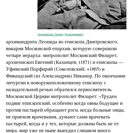
Архиепископ Леонид (Краснопевков)
архимандрита Леонида во епископа Дмитровского,
викария Московской епархии, которую совершили
четыре иерарха: митрополит Московский Филарет,
архиепископ Евгений (Казанцев; t1871) и епископы —
Уфимский Порфирий (Соколовский; +1865) и
Фиваидский (из Александрии) Никанор. По окончании
литургии к новорукоположенному епископу с
назидательной речью обратился первосвятитель
Московской Церкви митрополит Филарет: «Труден
подвиг епископский, особенно когда овны бодущие и
против пастырей обращают роги, когда больные овцы,
не приемля врачевания, думают сами врачевать
пастырей, когда и у тех, которые должны быть не от
мира, мир уже не ныне вынудил слишком много