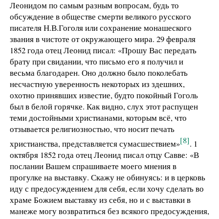
Леонидом по самым разным вопросам, будь то
обсуждение в обществе смерти великого русского
писателя Н.В.Гоголя или сохранение монашеского
звания в чистоте от окружающего мира. 29 февраля
1852 года отец Леонид писал: «Прошу Вас передать
брату при свидании, что письмо его я получил и
весьма благодарен. Оно должно было поколебать
несчастную уверенность некоторых из здешних,
охотно принявших известие, будто покойный Гоголь
был в белой горячке. Как видно, слух этот распущен
теми достойными христианами, которым всё, что
отзывается религиозностью, что носит печать
[8]
христианства, представляется сумасшествием»
. 1
октября 1852 года отец Леонид писал отцу Савве: «В
послании Вашем спрашиваете моего мнения в
прогулке на выставку. Скажу не обинуясь: и в церковь
иду с предосуждением для себя, если хочу сделать во
храме Божием выставку из себя, но и с выставки в
манеже могу возвратиться без всякого предосуждения,