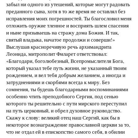
забыл ни одного из утешений, которые могут радовать
преданного сына, хотя в то же время не оставлял без
исправления моих погрешностей. Ты благословил меня
отложить оружие тленное и восприять шлем спасения
и ныне призываешь на стражу дома Божия. И так,
святый владыка, начатое продолжи и соверши!»
Выслушав красноречивую речь архимандрита
Леонида, митрополит Филарет ответствовал:
«Благодари, боголюбезный, Всепромыслителя Бога,
который указал тебе путь жизни, не указанный твоим
рождением, и вел тебя добрым желанием, а иногда и
затруднениями и скорбями всегда к миру. Без
сомнения, ты будешь благодарными воспоминаниями
особенно чтить преподобного Сергия, под сенью
которого ты решительно с пути мирского переступил
на путь церковный, и обрел духовное руководство.
Скажу к слову: великий отец наш Сергий, как бы в
некоторое вознаграждение православной церкви за то,
что не отдал ей в епископство самого себя, в обилии