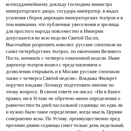
всеподданнейшему докладу господина министра
императорского двора, государь император, в видах
усиления сборов дирекции императорских театров и в
том внимании, что публичные увеселения и зрелища
для простого народа повсеместно в Империи
допускаются во всю неделю Святой Пасхи,
Высочайше разрешить изволил: русские спектакли на
санкт-петербургских театрах, по окончании Великого
Поста, начинать с четверга означенной недели. Ныне
директор театров вошел с представлением о
дозволении открывать и в Москве русские спектакли
также с четверга Святой недели». Владыка Филарет
поручил владыке Леониду подготовить мнение по
этому вопросу. В своем ответе он писал: «Ни в Книге
правил, ни в Уставе не обретено мною определения о
равночестности дней пасхальной седмицы; но едва ли
и нужно было такое определение, когда мысль Церкви
совершенно ясна. По Уставу, преимущественно пред
прочими днями седмицы сияет только день недельный,