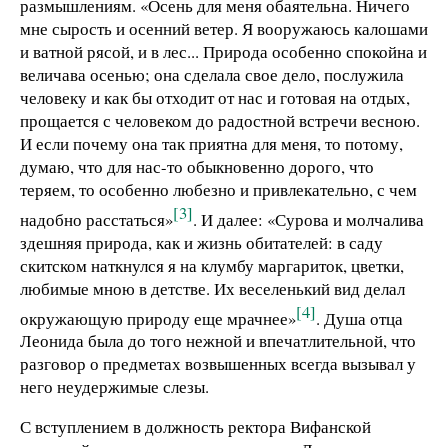
размышлениям. «Осень для меня обаятельна. Ничего
мне сырость и осенний ветер. Я вооружаюсь калошами
и ватной рясой, и в лес... Природа особенно спокойна и
величава осенью; она сделала свое дело, послужила
человеку и как бы отходит от нас и готовая на отдых,
прощается с человеком до радостной встречи весною.
И если почему она так приятна для меня, то потому,
думаю, что для нас-то обыкновенно дорого, что
теряем, то особенно любезно и привлекательно, с чем
[3]
надобно расстаться»
. И далее: «Сурова и молчалива
здешняя природа, как и жизнь обитателей: в саду
скитском наткнулся я на клумбу маргариток, цветки,
любимые мною в детстве. Их веселенький вид делал
[4]
окружающую природу еще мрачнее»
. Душа отца
Леонида была до того нежной и впечатлительной, что
разговор о предметах возвышенных всегда вызывал у
него неудержимые слезы.
С вступлением в должность ректора Вифанской