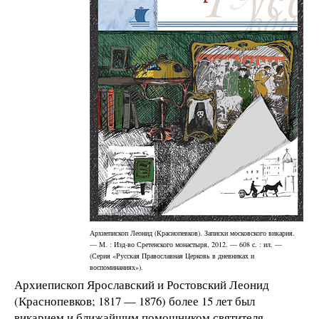
Архиепископ Леонид (Краснопевков). Записки московского викария.
— М. : Изд-во Сретенского монастыря, 2012. — 608 с. : ил. —
(Серия «Русская Православная Церковь в дневниках и
воспоминаниях»).
Архиепископ Ярославский и Ростовский Леонид
(Краснопевков; 1817 — 1876) более 15 лет был
викарием и ближайшим помощником святителя