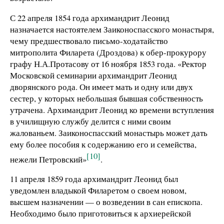
С 22 апреля 1854 года архимандрит Леонид
назначается настоятелем Заиконоспасского монастыря,
чему предшествовало письмо-ходатайство
митрополита Филарета (Дроздова) к обер-прокурору
графу Н.А.Протасову от 16 ноября 1853 года. «Ректор
Московской семинарии архимандрит Леонид
дворянского рода. Он имеет мать и одну или двух
сестер, у которых небольшая бывшая собственность
утрачена. Архимандрит Леонид ко времени вступления
в училищную службу делится с ними своим
жалованьем. Заиконоспасский монастырь может дать
ему более пособия к содержанию его и семейства,
[10]
нежели Петровский»
.
11 апреля 1859 года архимандрит Леонид был
уведомлен владыкой Филаретом о своем новом,
высшем назначении — о возведении в сан епископа.
Необходимо было приготовиться к архиерейской