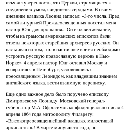
изъявил уверенность, что Церкви, стремящиеся к
соединению умом, соединены сердцами. В своем
дневнике владыка Леонид записал: «3-го числа. Пред
самой литургией Преждеосвященных посетил меня
пастор Юнг для прощания... Он изъявил желание,
чтобы на грамоты американских епископов были
ответы некоторых старейших архиереев русских. Он
настаивал на том, что в настоящее время необходимо
устроить русскую православную церковь в Нью-
Йорке». 4 апреля пастор Юнг оставил Москву и
возвратился в Петербург, условившись с
преосвященным Леонидом, как владевшим знанием
английского языка, вести взаимную переписку.
Еще одно важное дело было поручено епископу
Дмитровскому Леониду. Московский генерал-
губернатор М.А. Офросимов конфиденциально писал 4
апреля 1864 года митрополиту Филарету:
«Высокопреосвященнейший владыко, милостивый
архипастырь! В марте минувшего года, по