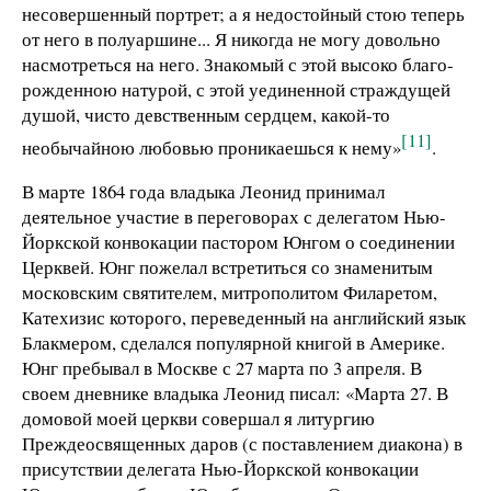
несовершенный портрет; а я недостойный стою теперь
от него в полуаршине... Я никогда не могу довольно
насмотреться на него. Знакомый с этой высоко благо-
рожденною натурой, с этой уединенной страждущей
душой, чисто девственным сердцем, какой-то
[11]
необычайною любовью проникаешься к нему»
.
В марте 1864 года владыка Леонид принимал
деятельное участие в переговорах с делегатом Нью-
Йоркской конвокации пастором Юнгом о соединении
Церквей. Юнг пожелал встретиться со знаменитым
московским святителем, митрополитом Филаретом,
Катехизис которого, переведенный на английский язык
Блакмером, сделался популярной книгой в Америке.
Юнг пребывал в Москве с 27 марта по 3 апреля. В
своем дневнике владыка Леонид писал: «Марта 27. В
домовой моей церкви совершал я литургию
Преждеосвященных даров (с поставлением диакона) в
присутствии делегата Нью-Йоркской конвокации