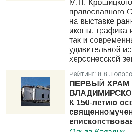
М.П. Крошицкого
православного 
на выставке ран
иконы, графика 
так и современн
удивительной ис
херсонесской зе
Рейтинг:
8.8
Голос
|
ПЕРВЫЙ ХРАМ
ВЛАДИМИРСКО
К 150-летию ос
священномучен
епископствова
Ольга Ковалик