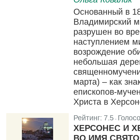
Основанный в 18
Владимирский м
разрушен во вр
наступлением м
возрождение оби
небольшая дере
священномученик
марта) – как зн
епископов-муче
Христа в Херсон
Рейтинг:
7.5
Голос
|
ХЕРСОНЕС И 
ВО ИМЯ СВЯТ