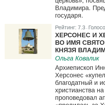
церковь», посв
Владимира. Пре
государя.
Рейтинг:
7.3
Голос
|
ХЕРСОНЕС И 
ВО ИМЯ СВЯТ
КНЯЗЯ ВЛАДИМ
Ольга Ковалик
Архиепископ Инн
Херсонес «купел
благодатный и и
христианства на
проповедовал а