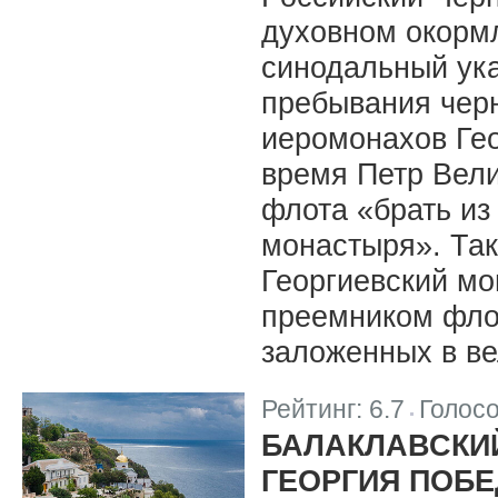
духовном окормл
синодальный ук
пребывания чер
иеромонахов Гео
время Петр Вел
флота «брать из
монастыря». Та
Георгиевский м
преемником фло
заложенных в ве
Рейтинг:
6.7
Голос
|
БАЛАКЛАВСКИ
ГЕОРГИЯ ПОБЕ