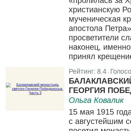
«пролилась за Х
христианскую Р
мученическая кр
апостола Петра»
просветители с
наконец, именно
принял крещени
Рейтинг:
8.4
Голос
|
БАЛАКЛАВСКИ
ГЕОРГИЯ ПОБЕ
Ольга Ковалик
15 мая 1915 год
с августейшим 
посетил монасты