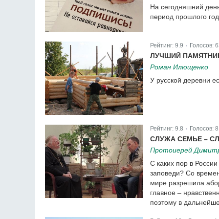
На сегодняшний день
период прошлого год
Рейтинг:
9.9
Голосов:
6
|
ЛУЧШИЙ ПАМЯТНИ
Роман Илющенко
У русской деревни ес
Рейтинг:
9.8
Голосов:
8
|
СЛУЖА СЕМЬЕ – С
Протоиерей Димит
С каких пор в России
заповеди? Со времен
мире разрешила абор
главное – нравственн
поэтому в дальнейше