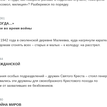
мсомол, милиция»? Разберемся по порядку.
061
ТОГДА…»
ии во время войны
 1942 года в смоленской деревне Малеевка, куда нагрянули карате
омам сгонять всех – старых и малых – к колодцу: на расстрел.
44
АЖДАНСКОЙ
ния особых подразделений – дружин Святого Креста – стоял гене
авались эти дружины для своеобразного Крестового похода по
 от захвативших ее безбожников.
80
ОЙНА МИРОВ