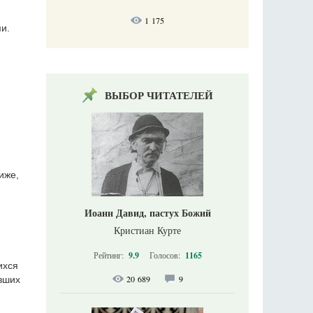
1 175
и.
ВЫБОР ЧИТАТЕЛЕЙ
иже,
Иоанн Давид, пастух Божий
Кристиан Курте
Рейтинг:
9.9
Голосов:
1165
ихся
20 689
9
явших