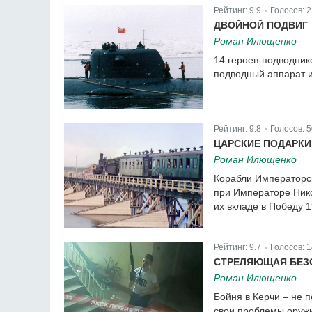
Рейтинг:
9.9
Голосов:
2
|
ДВОЙНОЙ ПОДВИГ
Роман Илющенко
14 героев-подводник
подводный аппарат и
Рейтинг:
9.8
Голосов:
5
|
ЦАРСКИЕ ПОДАРКИ
Роман Илющенко
Корабли Императорс
при Императоре Нико
их вкладе в Победу 1
Рейтинг:
9.7
Голосов:
1
|
СТРЕЛЯЮЩАЯ БЕЗ
Роман Илющенко
Бойня в Керчи – не 
свои проблемы оружи