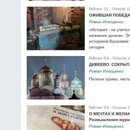
Рейтинг:
10
Голосов:
1
|
ОЖИВШАЯ ПОБЕД
Роман Илющенко
«История - не учител
незнание уроков». Э
историков Василием 
сегодня.
Рейтинг:
9.8
Голосов:
2
|
ДИВЕЕВО. СОКРЫТ
Роман Илющенко
Полные храмы, чисты
Рейтинг:
9.8
Голосов:
1
|
О МЕЧТАХ И ЖЕЛА
Размышления журн
Роман Илющенко