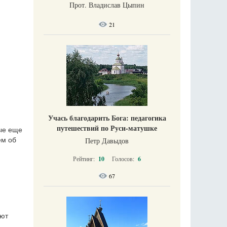
Прот. Владислав Цыпин
21
Учась благодарить Бога: педагогика
путешествий по Руси-матушке
ые еще
Петр Давыдов
ем об
Рейтинг:
10
Голосов:
6
67
ают