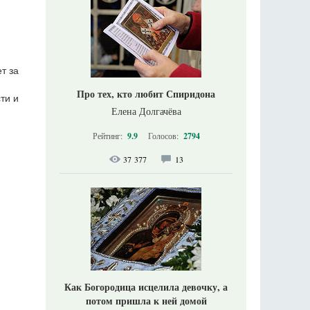
т за
Про тех, кто любит Спиридона
ти и
Елена Долгачёва
Рейтинг:
9.9
Голосов:
2794
37 377
13
Как Богородица исцелила девочку, а
потом пришла к ней домой