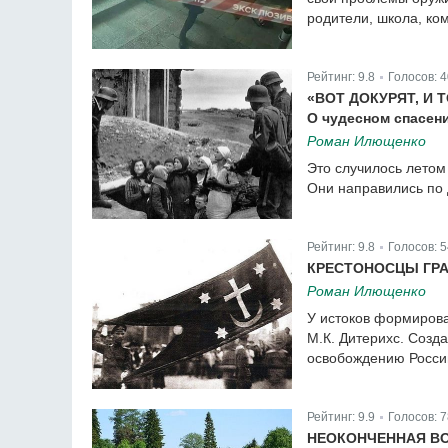
родители, школа, ко
Рейтинг:
9.8
Голосов:
4
|
«ВОТ ДОКУРЯТ, И 
О чудесном спасен
Роман Илющенко
Это случилось летом
Они направились по д
Рейтинг:
9.8
Голосов:
5
|
КРЕСТОНОСЦЫ ГР
Роман Илющенко
У истоков формирова
М.К. Дитерихс. Созд
освобождению России
Рейтинг:
9.9
Голосов:
7
|
НЕОКОНЧЕННАЯ В