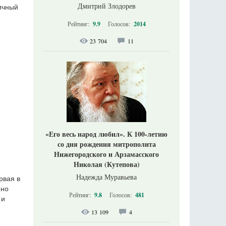
Дмитрий Злодорев
ичный
Рейтинг:
9.9
Голосов:
2014
23 704
11
«Его весь народ любил». К 100-летию
со дня рождения митрополита
Нижегородского и Арзамасского
Николая (Кутепова)
Надежда Муравьева
рвая в
ено
Рейтинг:
9.8
Голосов:
481
 и
13 109
4