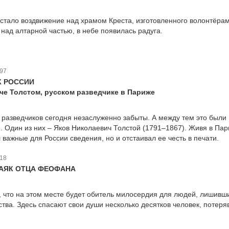
тало воздвижение над храмом Креста, изготовленного волонтёрам
 над алтарной частью, в небе появилась радуга.
97
К РОССИИ
че Толстом, русском разведчике в Париже
разведчиков сегодня незаслуженно забыты. А между тем это были
. Один из них – Яков Николаевич Толстой (1791–1867). Живя в Пар
 важные для России сведения, но и отстаивал ее честь в печати.
18
АЯК ОТЦА ФЕОФАНА
что на этом месте будет обитель милосердия для людей, лишивш
ства. Здесь спасают свои души несколько десятков человек, потер