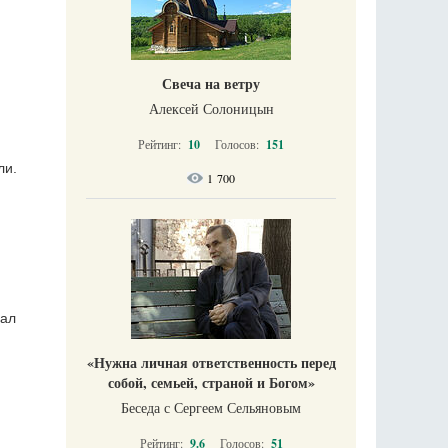
Свеча на ветру
Алексей Солоницын
Рейтинг:
10
Голосов:
151
ли.
1 700
рал
«Нужна личная ответственность перед
собой, семьей, страной и Богом»
Беседа с Сергеем Сельяновым
Рейтинг:
9.6
Голосов:
51