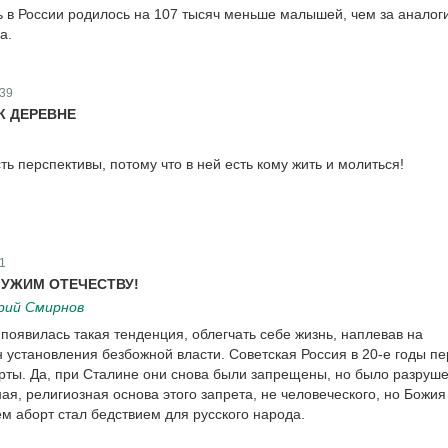
 в России родилось на 107 тысяч меньше малышей, чем за аналог
а.
39
К ДЕРЕВНЕ
ть перспективы, потому что в ней есть кому жить и молиться!
1
ЛУЖИМ ОТЕЧЕСТВУ!
рий Смирнов
 появилась такая тенденция, облегчать себе жизнь, наплевав на
 установления безбожной власти. Советская Россия в 20-е годы пе
ты. Да, при Сталине они снова были запрещены, но было разруш
ая, религиозная основа этого запрета, не человеческого, но Божия
м аборт стал бедствием для русского народа.