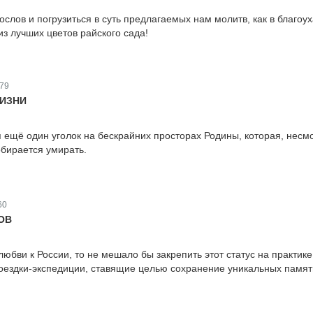
ослов и погрузиться в суть предлагаемых нам молитв, как в благоу
из лучших цветов райского сада!
79
ЖИЗНИ
 ещё один уголок на бескрайних просторах Родины, которая, несм
обирается умирать.
60
ОВ
юбви к России, то не мешало бы закрепить этот статус на практике
оездки-экспедиции, ставящие целью сохранение уникальных памят