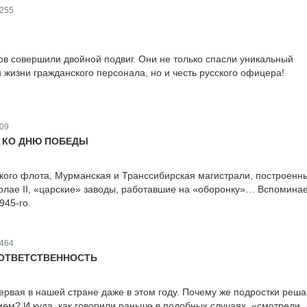
255
ов совершили двойной подвиг. Они не только спасли уникальный
 жизни гражданского персонала, но и честь русского офицера!
09
 КО ДНЮ ПОБЕДЫ
кого флота, Мурманская и Транссибирская магистрали, построенн
лае II, «царские» заводы, работавшие на «оборонку»… Вспомина
945-го.
464
ОТВЕТСТВЕННОСТЬ
первая в нашей стране даже в этом году. Почему же подростки реш
ем? И куда, как говорили раньше в подобных случаях, «смотрели