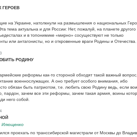
 ГЕРОЕВ
ие на Украине, натолкнули на размышления о национальных Геро
та тема актуальна и для России: Нет, пожалуй, на планете другого
 пьедесталах и в топонимике «мирно» сосуществуют не только
нты или антагонисты, но и откровенные враги Родины и Отечества.
3
ЮБИТЬ РОДИНУ
мейские реформы как-то стороной обходят такой важный вопрос,
итание военнослужащих. А оно требует особого внимания, ибо
то обязан быть патриотом, т.е. любить свою Родину ведь, если вои
о, пардон, зачем все эти реформы, зачем такая армия, воины кото
ди него собой.
4
НОЙ
н Илющенко
ился проехать по транссибирской магистрали от Москвы до Владив