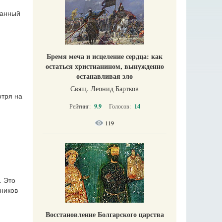
ханный
Бремя меча и исцеление сердца: как
остаться христианином, вынужденно
останавливая зло
Свящ. Леонид Бартков
отря на
Рейтинг:
9.9
Голосов:
14
119
. Это
ников
Восстановление Болгарского царства