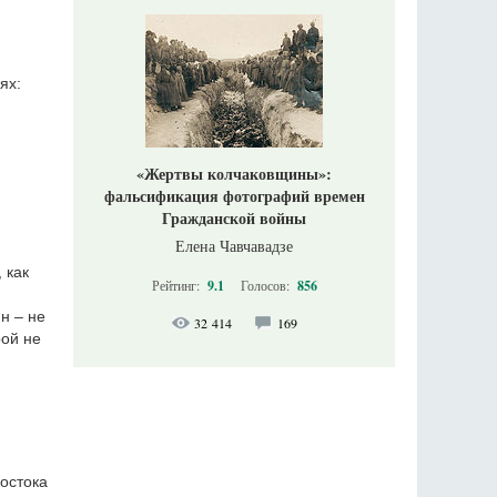
ях:
«Жертвы колчаковщины»:
фальсификация фотографий времен
Гражданской войны
Елена Чавчавадзе
 как
Рейтинг:
9.1
Голосов:
856
н – не
32 414
169
рой не
остока