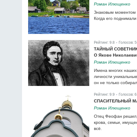
Роман Илющенко
Знаковым моментом с
Когда его поднимали
Рейтинг:
9.8
Голосов:
5
|
ТАЙНЫЙ СОВЕТНИ
О Якове Николаеви
Роман Илющенко
Имена многих наших 
личности уникальные
он не только собирал
Рейтинг:
9.9
Голосов:
6
|
СПАСИТЕЛЬНЫЙ М
Роман Илющенко
Отец Феофан решил, 
крова, семьи, имуще
всё.