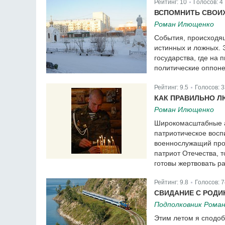
Рейтинг:
10
Голосов:
4
|
ВСПОМНИТЬ СВОИХ
Роман Илющенко
События, происходящ
истинных и ложных. Э
государства, где на
политические оппоне
Рейтинг:
9.5
Голосов:
3
|
КАК ПРАВИЛЬНО Л
Роман Илющенко
Широкомасштабные ар
патриотическое восп
военнослужащий прос
патриот Отечества, т
готовы жертвовать ра
Рейтинг:
9.8
Голосов:
7
|
СВИДАНИЕ С РОДИ
Подполковник Рома
Этим летом я сподоб