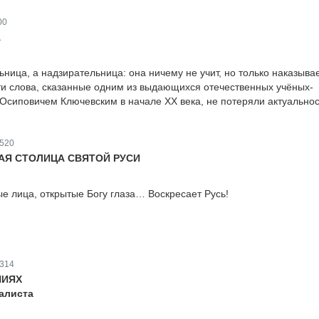
00
А
ьница, а надзирательница: она ничему не учит, но только наказывае
ти слова, сказанные одним из выдающихся отечественных учёных-
Осиповичем Ключевским в начале ХХ века, не потеряли актуальнос
520
АЯ СТОЛИЦА СВЯТОЙ РУСИ
е лица, открытые Богу глаза… Воскресает Русь!
314
НИЯХ
алиста