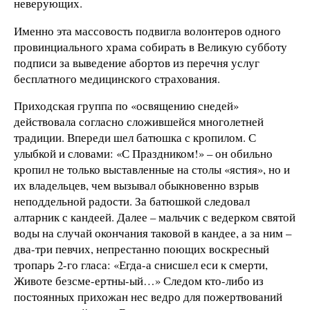
неверующих.
Именно эта массовость подвигла волонтеров одного
провинциального храма собирать в Великую субботу
подписи за выведение абортов из перечня услуг
бесплатного медицинского страхования.
Приходская группа по «освящению снедей»
действовала согласно сложившейся многолетней
традиции. Впереди шел батюшка с кропилом. С
улыбкой и словами: «С Праздником!» – он обильно
кропил не только выставленные на столы «ястия», но и
их владельцев, чем вызывал обыкновенно взрыв
неподдельной радости. За батюшкой следовал
алтарник с кандеей. Далее – мальчик с ведерком святой
воды на случай окончания таковой в кандее, а за ним –
два-три певчих, непрестанно поющих воскресный
тропарь 2-го гласа: «Егда-а снисшел еси к смерти,
Животе безсме-ертны-ый…» Следом кто-либо из
постоянных прихожан нес ведро для пожертвований