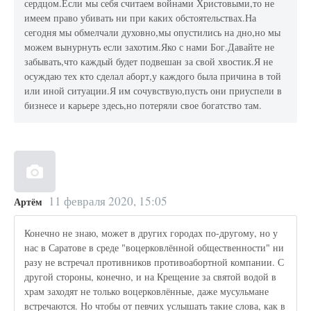
сердцом.Если мы себя считаем войнами Христовыми,то не
имеем право убивать ни при каких обстоятельствах.На
сегодня мы обмелчали духовно,мы опустились на дно,но мы
можем вынурнуть если захотим.Яко с нами Бог.Давайте не
забывать,что каждый будет подвешан за свой хвостик.Я не
осуждаю тех кто сделал аборт,у каждого была причина в той
или иной ситуации.Я им сочувствую,пусть они приуспели в
бизнесе и карьере здесь,но потеряли свое богатство там.
11 февраля 2020, 15:05
Артём
Конечно не знаю, может в других городах по-другому, но у
нас в Саратове в среде "воцерковлённой общественности" ни
разу не встречал противников противоабортной компании. С
другой стороны, конечно, и на Крещение за святой водой в
храм заходят не только воцерковлённые, даже мусульмане
встречаются. Но чтобы от певчих услышать такие слова, как в