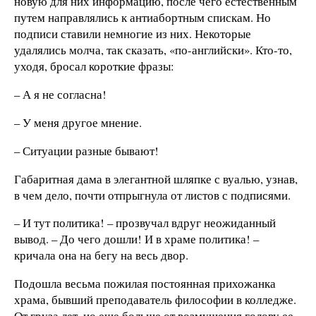
новую для них информацию, после чего естественным
путем направлялись к антиабортным спискам. Но
подписи ставили немногие из них. Некоторые
удалялись молча, так сказать, «по-английски». Кто-то,
уходя, бросал короткие фразы:
– А я не согласна!
– У меня другое мнение.
– Ситуации разные бывают!
Габаритная дама в элегантной шляпке с вуалью, узнав,
в чем дело, почти отпрыгнула от листов с подписями.
– И тут политика! – прозвучал вдруг неожиданный
вывод. – До чего дошли! И в храме политика! –
кричала она на бегу на весь двор.
Подошла весьма пожилая постоянная прихожанка
храма, бывший преподаватель философии в колледже.
От груза лет, но еще больше от возмущения голову ее