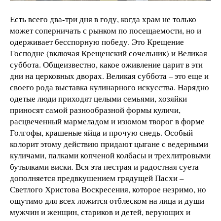
Есть всего два-три дня в году, когда храм не только
может соперничать с рынком по посещаемости, но и
одерживает бесспорную победу. Это Крещение
Господне (включая Крещенский сочельник) и Великая
суббота. Общеизвестно, какое оживление царит в эти
дни на церковных дворах. Великая суббота – это еще и
своего рода выставка кулинарного искусства. Нарядно
одетые люди приходят целыми семьями, хозяйки
приносят самой разнообразной формы куличи,
расцвеченный мармеладом и изюмом творог в форме
Голгофы, крашеные яйца и прочую снедь. Особый
колорит этому действию придают цыгане с ведерными
куличами, палками копченой колбасы и трехлитровыми
бутылками виски. Вся эта пестрая и радостная суета
дополняется предвкушением грядущей Пасхи –
Светлого Христова Воскресения, которое незримо, но
ощутимо для всех ложится отблеском на лица и души
мужчин и женщин, стариков и детей, верующих и