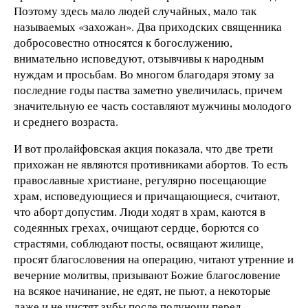
Поэтому здесь мало людей случайных, мало так
называемых «захожан». Два приходских священника
добросовестно относятся к богослужению,
внимательно исповедуют, отзывчивы к народным
нуждам и просьбам. Во многом благодаря этому за
последние годы паства заметно увеличилась, причем
значительную ее часть составляют мужчины молодого
и среднего возраста.
И вот пролайфовская акция показала, что две трети
прихожан не являются противниками абортов. То есть
православные христиане, регулярно посещающие
храм, исповедующиеся и причащающиеся, считают,
что аборт допустим. Люди ходят в храм, каются в
содеянных грехах, очищают сердце, борются со
страстями, соблюдают посты, освящают жилище,
просят благословения на операцию, читают утренние и
вечерние молитвы, призывают Божие благословение
на всякое начинание, не едят, не пьют, а некоторые
даже и не чистят зубы после полуночи перед