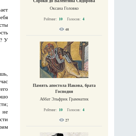
Сороки до Валентина Сидорова
Оксана Головко
ает
себя
Рейтинг:
10
Голосов:
4
сты
48
ость
»? У
Ешь,
час
Память апостола Иакова, брата
его
Господня
рошо
Аббат Эльфрик Грамматик
сти;
Рейтинг:
10
Голосов:
4
 не
ости
27
орим