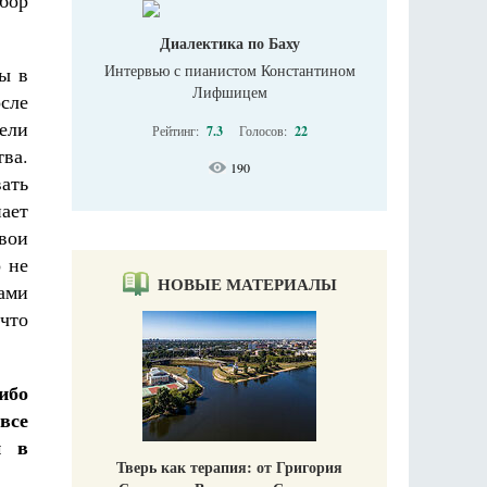
бор
Диалектика по Баху
Интервью с пианистом Константином
ы в
Лифшицем
осле
мели
Рейтинг:
7.3
Голосов:
22
тва.
190
ать
нает
вои
о не
НОВЫЕ МАТЕРИАЛЫ
сами
что
ибо
все
и в
Тверь как терапия: от Григория