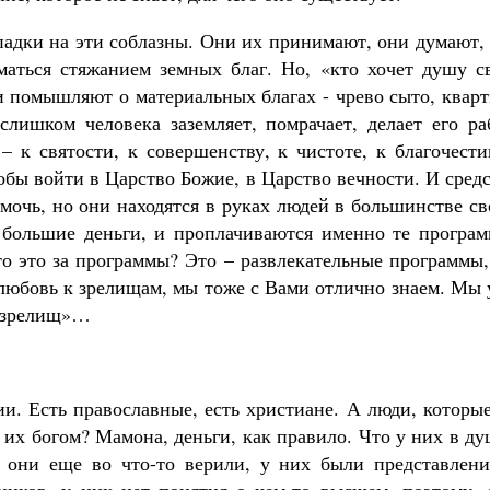
падки на эти соблазны. Они их принимают, они думают,
маться стяжанием земных благ. Но, «кто хочет душу с
ди помышляют о материальных благах - чрево сыто, квар
 слишком человека заземляет, помрачает, делает его р
– к святости, к совершенству, к чистоте, к благочест
тобы войти в Царство Божие, в Царство вечности. И сред
мочь, но они находятся в руках людей в большинстве с
 большие деньги, и проплачиваются именно те програм
о это за программы? Это – развлекательные программы,
 любовь к зрелищам, мы тоже с Вами отлично знаем. Мы
и зрелищ»…
и. Есть православные, есть христиане. А люди, которы
я их богом? Мамона, деньги, как правило. Что у них в д
 они еще во что-то верили, у них были представлени