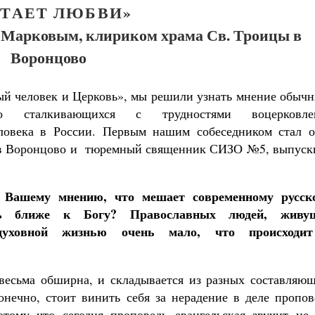
АТАЕТ ЛЮБВИ»
 Марковым, клириком храма Св. Троицы в
Воронцово
ый человек и Церковь», мы решили узнать мнение обыч
но сталкивающихся с трудностями воцерковле
еловека в России. Первым нашим собеседником стал о
ы в Воронцово и тюремный священник СИЗО №5, выпуск
Как найти своё место в жизни
Кирилл Мурышев
о Вашему мнению, что мешает современному русск
ть ближе к Богу? Православных людей, живу
духовной жизнью очень мало, что происходи
весьма обширна, и складывается из разных составляющ
Великомученик Георгий Победоносец. Н
онечно, стоит винить себя за нерадение в деле пропо
святого
Роман Котов
отому что сегодня проповедь евангельская звучит не 