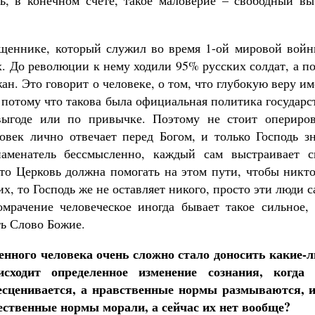
ть, в конечном счете, такое маловерие – свободный вы
ященнике, который служил во время 1-ой мировой войн
. До революции к нему ходили 95% русских солдат, а п
ан. Это говорит о человеке, о том, что глубокую веру и
 потому что такова была официальная политика государс
ыгоде или по привычке. Поэтому не стоит опериров
ловек лично отвечает перед Богом, и только Господь з
аменатель бессмысленно, каждый сам выстраивает с
что Церковь должна помогать на этом пути, чтобы никт
х, то Господь же не оставляет никого, просто эти люди 
мрачение человеческое иногда бывает такое сильное, 
ть Слово Божие.
енного человека очень сложно стало доносить какие-л
сходит определенное изменение сознания, когда 
бесценивается, а нравственные нормы размываются, 
ественные нормы морали, а сейчас их нет вообще?