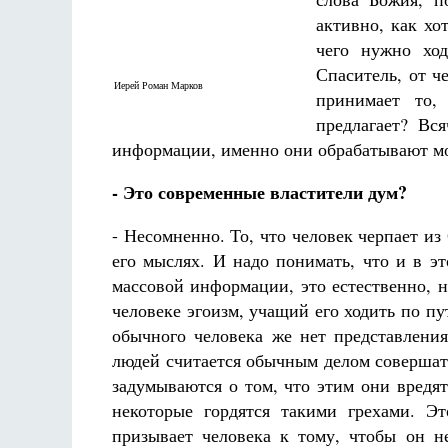
Фредерика де Грааф
активно, как хо
чего нужно ход
Спаситель, от ч
Иерей Роман Марков
принимает то,
предлагает? Вся
информации, именно они обрабатывают мо
- Это современные властители дум?
- Несомненно. То, что человек черпает из
его мыслях. И надо понимать, что и в э
массовой информации, это естественно, 
человеке эгоизм, учащий его ходить по п
обычного человека же нет представления
людей считается обычным делом совершать
задумываются о том, что этим они вредя
некоторые гордятся такими грехами. Э
призывает человека к тому, чтобы он н