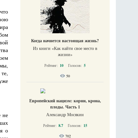
 что
вою
тира
абом
Когда начнется настоящая жизнь?
ивой
Из книги «Как найти свое место в
ства
жизни​»
воем
мы,
Рейтинг:
10
Голосов:
5
 те,
50
 уже
Европейский нацизм: корни, крона,
плоды. Часть 1
е не
Александр Мосякин
ушах
Рейтинг:
8.7
Голосов:
15
я о
702