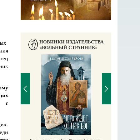
НОВИНКИ ИЗДАТЕЛЬСТВА
ных
«ВОЛЬНЫЙ СТРАННИК»
ния
тец
ник
ому
щих
т с
П
Е
их.
аучись у
веди
так