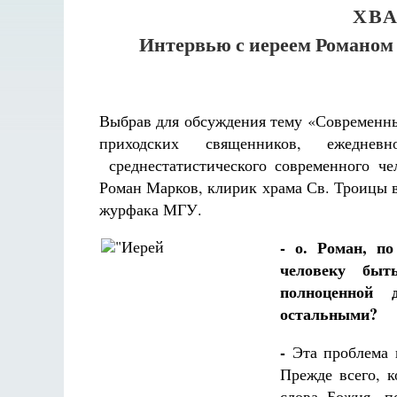
ХВ
Интервью с иереем Романом
Выбрав для обсуждения тему «Современн
приходских священников, ежеднев
среднестатистического современного ч
Роман Марков, клирик храма Св. Троиц
журфака МГУ.
- о. Роман, п
человеку бы
полноценной 
остальными?
-
Эта проблема 
Прежде всего, к
Разлуки не будет
слова Божия, п