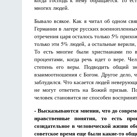
когда Господь к нему обращается. То ес
многих людей.
Бывало всякое. Как я читал об одном св
Германии в лагере русских военнопленных
отречения царя осталось только 5% прихож
только эти 5% людей, а остальные верили,
То есть многие были христианами по в
процентами, когда речь идет о вере. Че
степень его веры. Подводить общий зн
взаимоотношения с Богом. Другое дело, 
заблудился. Что касается людей неверующи
не могут ответить на Божий призыв. По
человек становится не способен восприня
- Высказываются мнения, что до соврем
нравственные понятия, то есть прои
созидательное в человеческой жизни о
советское время еще были какие-то общ