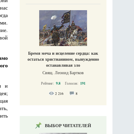
они
нас
гда
ми.
ие.
свой
Бремя меча и исцеление сердца: как
амо
остаться христианином, вынужденно
ого
останавливая зло
Свящ. Леонид Бартков
Рейтинг:
9.8
Голосов:
191
ы и
ея;
2 216
8
щая
ать,
ить
ВЫБОР ЧИТАТЕЛЕЙ