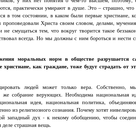
ников, у них нет понятия о чем-то высшем, поэтому, 
тся, практически умирают в душе. Это – страшно, что 
я в том состоянии, в каком были первые христиане, ко
и проповедовали Христа своим словом, делами, мучения
не смущаться тем, что вокруг творится такое беззакон
ествовал всегда. Но мы должны с ним бороться и нести 
тожения моральных норм в обществе разрушается с
 христиане, как граждане, тоже будут страдать от эт
дировать людей может только вера. Собственно, м
о же собрание верующих. Необходима национальная ид
циональная идея, национальная политика, объединяю
енно из религиозного сознания. Почему хотят нивелиров
кой западный дух - к некому обобщению, чтобы соедин
м деле страшная вещь.