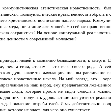
 коммунистическая атеистическая нравственность, быв
стианская. Коммунистическая нравственность вобрала в 
него христианского воспитания нашего народа. Коммуни
тные ходы, почитание лже-мощей. Но сейчас нравственн
олжна сохраняться? На основе «виртуальной реальности
кие ценности у современной молодежи?
и приводит людей к сознанию безысходности, к смерти. 
е, чем атеизм, атеизм – это вера своего рода. А сей
еских душ, какое-то выхолащивание, вытравливание вс
еловеке нравственные начала. На мой взгляд, это – хо
аправленная на наш народ, ему предлагаются лже-ценно
одые люди, которые просто не видят смысла в жизни,
ь для них – получить удовольствие или уйти от реальн
 т.д. Поколение потребителей. И мы действительно гов
е, которое не знает, для чего оно существует.