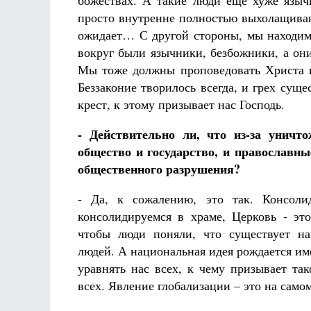
божествах. А такие люди еще хуже языч
просто внутренне полностью выхолащиваю
ожидает… С другой стороны, мы находимс
вокруг были язычники, безбожники, а он
Мы тоже должны проповедовать Христа и 
Беззаконие творилось всегда, и грех сущ
крест, к этому призывает нас Господь.
- Действительно ли, что из-за унич
общество и государство, и православные
общественного разрушения?
- Да, к сожалению, это так. Консоли
консолидируемся в храме, Церковь - эт
чтобы люди поняли, что существует на
людей. А национальная идея рождается им
уравнять нас всех, к чему призывает та
всех. Явление глобализации – это на само