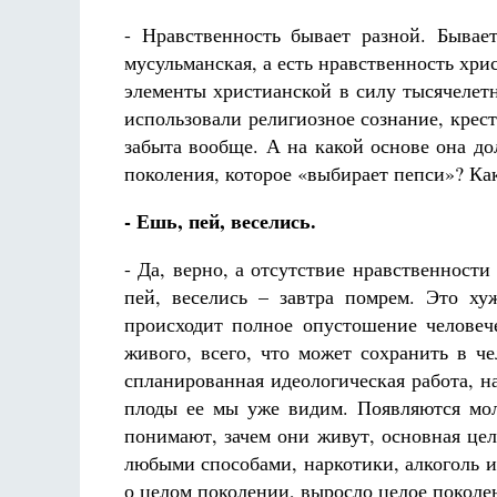
- Нравственность бывает разной. Бывает
мусульманская, а есть нравственность хри
элементы христианской в силу тысячелет
использовали религиозное сознание, крес
забыта вообще. А на какой основе она д
поколения, которое «выбирает пепси»? Ка
- Ешь, пей, веселись.
- Да, верно, а отсутствие нравственност
пей, веселись – завтра помрем. Это хуж
происходит полное опустошение человеч
живого, всего, что может сохранить в ч
спланированная идеологическая работа, н
плоды ее мы уже видим. Появляются мол
понимают, зачем они живут, основная цел
любыми способами, наркотики, алкоголь и
о целом поколении, выросло целое поколени