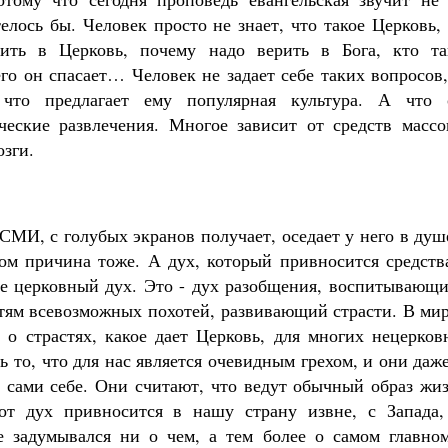
телось бы. Человек просто не знает, что такое Церковь,
ить в Церковь, почему надо верить в Бога, кто та
его он спасает… Человек не задает себе таких вопросов
 что предлагает ему популярная культура. А что 
ческие развлечения. Многое зависит от средств массо
зги.
 СМИ, с голубых экранов получает, оседает у него в душ
том причина тоже. А дух, который привносится средств
не церковный дух. Это - дух разобщения, воспитывающи
утям всевозможных похотей, развивающий страсти. В ми
 о страстях, какое дает Церковь, для многих нецерков
 то, что для нас является очевидным грехом, и они даж
т сами себе. Они считают, что ведут обычный образ жи
тот дух привносится в нашу страну извне, с Запада,
е задумывался ни о чем, а тем более о самом главном