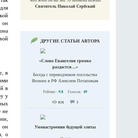
Чего ждет от нас Бог. 10 заповедей Божиих
Святитель Николай Сербский
 для
кой
, он
она
вой
ДРУГИЕ СТАТЬИ АВТОРА
«Слово Евангелия громко
раздастся…»
е, в
Беседа с переводчиком посольства
ами
Японии в РФ Алексеем Потаповым
й в
Рейтинг:
9.8
Голосов:
49
ру у
ных
818
3
е не
зни,
 он
Умонастроения будущей элиты
, о