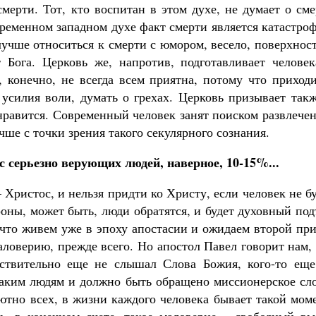
смерти. Тот, кто воспитан в этом духе, не думает о см
временном западном духе факт смерти является катастро
лучше относиться к смерти с юмором, весело, поверхнос
 Бога. Церковь же, напротив, подготавливает человек
, конечно, не всегда всем приятна, потому что приход
 усилия воли, думать о грехах. Церковь призывает так
нравится. Современный человек занят поиском развлече
чше с точки зрения такого секулярного сознания.
с серьезно верующих людей, наверное, 10-15%...
 Христос, и нельзя придти ко Христу, если человек не б
оны, может быть, люди обратятся, и будет духовный по
 что живем уже в эпоху апостасии и ожидаем второй пр
ловерию, прежде всего. Но апостол Павел говорит нам,
йствительно еще не слышал Слова Божия, кого-то еще
 таким людям и должно быть обращено миссионерское сл
лютно всех, в жизни каждого человека бывает такой мом