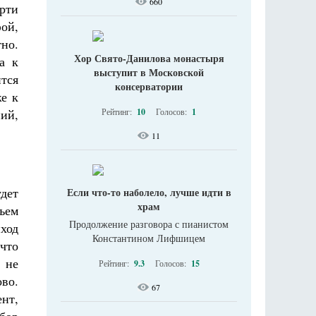
660
ерти
фой,
тно.
Хор Свято-Данилова монастыря
а к
выступит в Московской
ится
консерватории
же к
ний,
Рейтинг:
10
Голосов:
1
11
удет
Если что-то наболело, лучше идти в
храм
дъем
Продолжение разговора с пианистом
иход
Константином Лифшицем
 что
 не
Рейтинг:
9.3
Голосов:
15
ово.
67
ент,