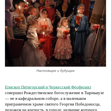
Настоящее и будущее
Епископ Пятигорский и Черкесский Феофилакт
совершил Рождественское богослужение в Тырныаузе
— не в кафедральном соборе, а в маленьком
приграничном храме святого Георгия Победоносца,
похожем на крепость, в городе, название которого