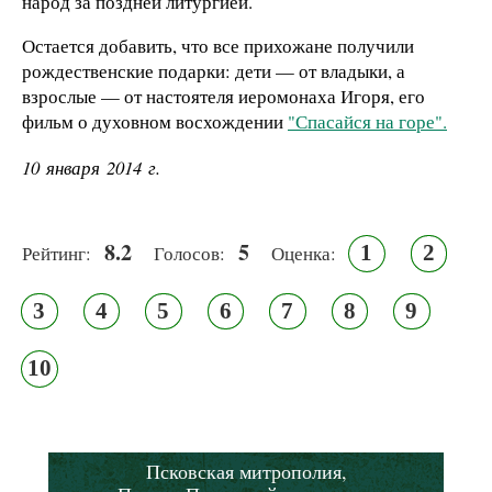
народ за поздней литургией.
Остается добавить, что все прихожане получили
рождественские подарки: дети — от владыки, а
взрослые — от настоятеля иеромонаха Игоря, его
фильм о духовном восхождении
"Спасайся на горе".
10 января 2014 г.
8.2
5
1
2
Рейтинг:
Голосов:
Оценка:
3
4
5
6
7
8
9
10
Псковская митрополия,