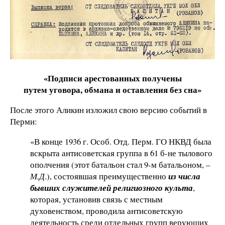
«Подписи арестованных получены
путем уговора, обмана и оставления без сна»
После этого Аликин изложил свою версию событий в
Перми:
«В конце 1936 г. Особ. Отд. Перм. ГО НКВД была
вскрыта антисоветская группа в 61 б-не тылового
ополчения (этот батальон стал 9-м батальоном, –
М.Д
.), состоявшая преимущественно
из числа
бывших служителей религиозного культа
,
которая, установив связь с местным
духовенством, проводила антисоветскую
деятельность среди отдельных групп верующих