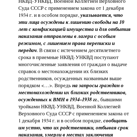
НКВД-УНКВД, Военной Коллегией Верховного
Суда СССР с применением закона от 1 декабря
1934 г. и в особом порядке,
указывается, что
эти лица осуждены к лишению свободы на 10
лет с конфискацией имущества и для отбытия
наказания отправлены в лагери с особым
режимом, с лишением права переписки и
передач
. В связи с истечением десятилетнего
срока в приемные НКВД-УНКВД поступают
многочисленные заявления от граждан о выдаче
справок о местонахождении их близких
родственников, осужденных названным выше
порядком <…>. Впредь
на запросы граждан о
местонахождении их близких родственников,
осужденных к ВМН в 1934–1938 гг.
, бывшими
тройками НКВД-УНКВД, Военной Коллегией
Верховного Суда СССР с применением закона от
1 декабря 1934 г. и в особом порядке,
сообщать
им устно, что их родственники, отбывая срок
наказания, умерли в местах заключения