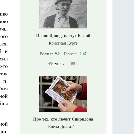
ико
вою
чь,
ого
Иоанн Давид, пастух Божий
ся,
Кристиан Курте
й и
Рейтинг:
9.9
Голосов:
1167
 сил
20 737
9
к-то
так
. п.
бич
ной
йся
Про тех, кто любит Спиридона
ной
Елена Долгачёва
жди,