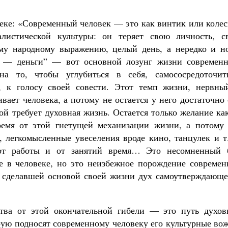
еке: «Современный человек — это как винтик или колес
истической культуры: он теряет свою личность, с
му народному выражению, целый день, а нередко и но
я — деньги” — вот основной лозунг жизни современн
а то, чтобы углубиться в себя, самососредоточить
, к голосу своей совести. Этот темп жизни, нервны
вает человека, а потому не остается у него достаточно
ой требует духовная жизнь. Остается только желание ка
время от этой гнетущей механизации жизни, а потому 
, легкомысленные увеселения вроде кино, танцулек и т
 от работы и от занятий время… Это несомненный 
е в человеке, но это неизбежное порождение современ
и сделавшей основой своей жизни дух самоутверждающе
ства от этой окончательной гибели — это путь духов
рую подносят современному человеку его культурные во