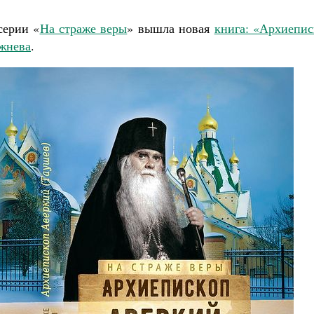
серии «
На страже веры
» вышла новая
книга: «Архиепис
жнева
.
Великомученик Георгий Победоносец. Н
святого
Роман Котов