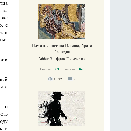
тца
а за
е же
, с
или
ная
Память апостола Иакова, брата
Господня
зии
Аббат Эльфрик Грамматик
Рейтинг:
9.9
Голосов:
167
ный
1 737
4
ик,
-то
ость
оду
ь, в