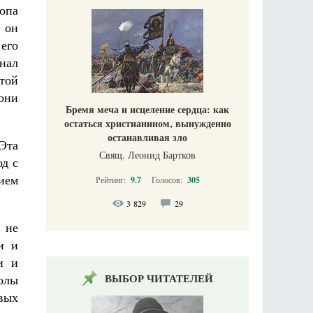
опа
у он
 его
нал
той
они
Бремя меча и исцеление сердца: как
остаться христианином, вынужденно
останавливая зло
Эта
Свящ. Леонид Бартков
од с
ием
Рейтинг:
9.7
Голосов:
305
3 829
29
 не
и и
и и
ВЫБОР ЧИТАТЕЛЕЙ
олы
вых