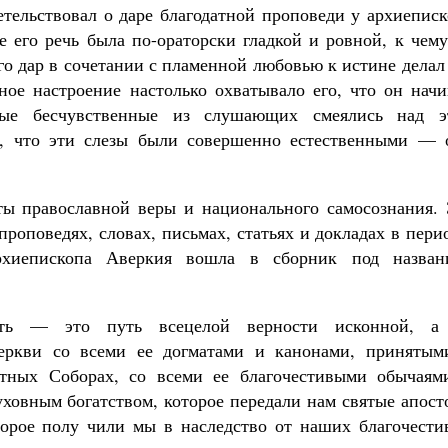
тельствовал о даре благодатной проповеди у архиеписк
е его речь была по-ораторски гладкой и ровной, к чем
го дар в сочетании с пламенной любовью к истине делал
ое настроение настолько охватывало его, что он начи
ые бесчувственные из слушающих смеялись над э
о, что эти слезы были совершенно естественными — 
ы православной веры и национального самосознания. 
роповедях, словах, письмах, статьях и докладах в пери
рхиепископа Аверкия вошла в сборник под назван
ть — это путь всецелой верности исконной, а
еркви со всеми ее догматами и канонами, принятым
тных Соборах, со всеми ее благочестивыми обычаям
ховным богатством, которое передали нам святые апост
орое полу чили мы в наследство от наших благочести