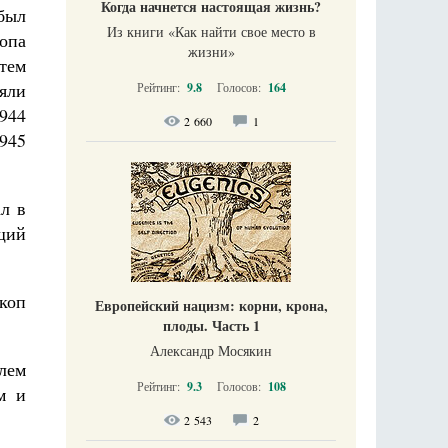
Когда начнется настоящая жизнь?
был
Из книги «Как найти свое место в
опа
жизни​»
атем
няли
Рейтинг:
9.8
Голосов:
164
1944
2 660
1
1945
л в
щий
скоп
Европейский нацизм: корни, крона,
плоды. Часть 1
Александр Мосякин
лем
Рейтинг:
9.3
Голосов:
108
м и
2 543
2