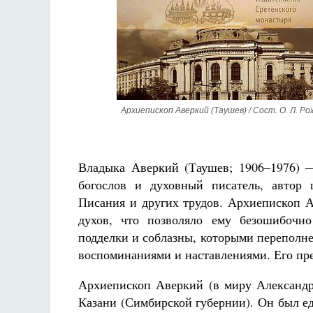
Фредерика де Грааф
Архиепископ Аверкий (Таушев) / Сост. О. Л. Ро
Владыка Аверкий (Таушев; 1906–1976) 
богослов и духовный писатель, автор 
Писания и других трудов. Архиепископ А
духов, что позволяло ему безошибочн
подделки и соблазны, которыми переполне
воспоминаниями и наставлениями. Его пр
Архиепископ Аверкий (в миру Александр 
Казани (Симбирской губернии). Он был е