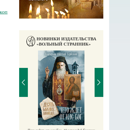
коп
НОВИНКИ ИЗДАТЕЛЬСТВА
«ВОЛЬНЫЙ СТРАННИК»
П
Е
аучись у