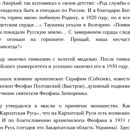
веркий так вспоминал о своем детстве: «Род службы о
ходилось быть в поездках по России. И я благодарю Бог
уть горячо мною любимую Родину, в 1920 году, но я вс
м детском сердце…» Таушевы уехали в Болгарию. «Помню
мы покидали Русскую землю… С замиранием сердца след
е огоньки на горизонте. Прощай, наша несчаст
навсегда?»
ду окончил гимназию с золотой медалью. После гимна
йского университета и успешно окончил его в 1930 году.
льшое влияние архиепископ Серафим (Соболев), извест
пископ Феофан Полтавский (Быстров), духовный подвижн
ученик святителя Феофана Затворника.
др утвердился в мысли о принятии монашества. Как
Карпатская Русь», что на Карпатской Руси есть возможн
. И по благословению архиепископа Феофана в 1931 г
 Русь (сегодня это Закарпатская область Украины). Здес