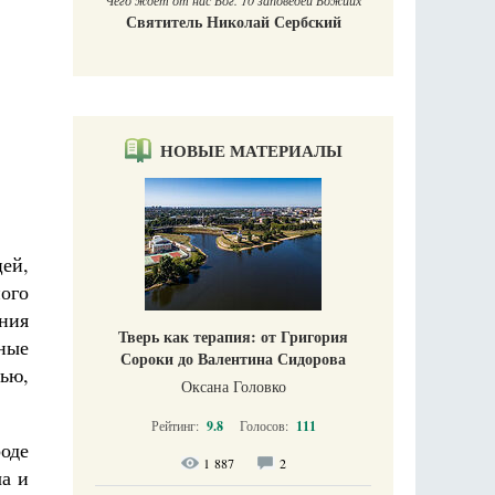
Чего ждет от нас Бог. 10 заповедей Божиих
Святитель Николай Сербский
НОВЫЕ МАТЕРИАЛЫ
ей,
ого
ния
Тверь как терапия: от Григория
ные
Сороки до Валентина Сидорова
нью,
Оксана Головко
Рейтинг:
9.8
Голосов:
111
оде
1 887
2
а и