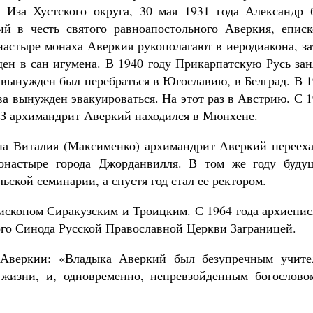
 Иза Хустского округа, 30 мая 1931 года Александр 
й в честь святого равноапостольного Аверкия, еписк
настыре монаха Аверкия рукополагают в иеродиакона, з
ден в сан игумена. В 1940 году Прикарпатскую Русь за
 вынужден был перебраться в Югославию, в Белград. В 
ва вынужден эвакуироваться. На этот раз в Австрию. С 
З архимандрит Аверкий находился в Мюнхене.
па Виталия (Максименко) архимандрит Аверкий перееха
настыре города Джорданвилля. В том же году буду
ьской семинарии, а спустя год стал ее ректором.
пископом Сиракузским и Троицким. С 1964 года архиепи
о Синода Русской Православной Церкви Заграницей.
 Аверкии: «Владыка Аверкий был безупречным учите
 жизни, и, одновременно, непревзойденным богослово