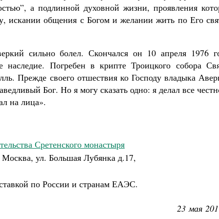
стью”, а подлинной духовной жизни, проявления кото
гу, искании общения с Богом и желании жить по Его св
еркий сильно болел. Скончался он 10 апреля 1976 го
ое наследие. Погребен в крипте Троицкого собора Свя
лль. Прежде своего отшествия ко Господу владыка Авер
аведливый Бог. Но я могу сказать одно: я делал все честн
ал на лица».
тельства Сретенского монастыря
 Москва, ул. Большая Лубянка д.17,
ставкой по России и странам ЕАЭС.
23 мая 201