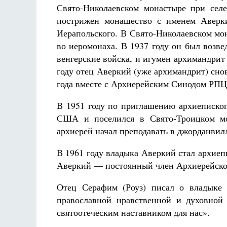
Свято-Николаевском монастыре при селе
пострижен монашество с именем Аверки
Иерапольского. В Свято-Николаевском мо
во иеромонаха. В 1937 году он был возве
венгерские войска, и игумен архимандрит
году отец Аверкий (уже архимандрит) сно
года вместе с Архиерейским Синодом РПЦ
В 1951 году по приглашению архиеписко
США и поселился в Свято-Троицком мо
архиерей начал преподавать в джорданвилл
В 1961 году владыка Аверкий стал архие
Аверкий — постоянный член Архиерейског
Отец Серафим (Роуз) писал о владыке
православной нравственной и духовной
святоотеческим наставником для нас».