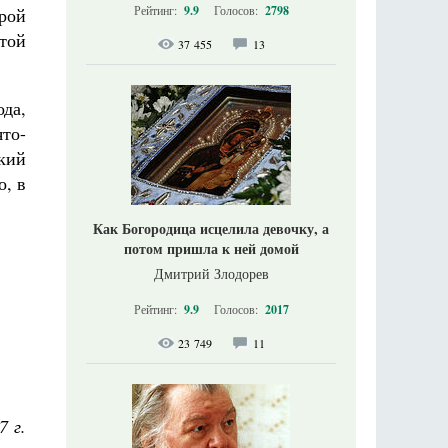
Рейтинг:
9.9
Голосов:
2798
рой
ятой
37 455
13
да,
то-
кий
о, в
Как Богородица исцелила девочку, а
потом пришла к ней домой
Дмитрий Злодорев
Рейтинг:
9.9
Голосов:
2017
23 749
11
7 г.