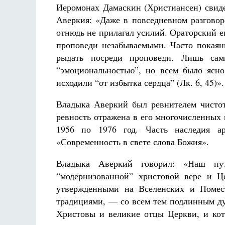
Иеромонах Дамаскин (Христиансен) свиде
Аверкия: «Даже в повседневном разговор
отнюдь не прилагал усилий. Ораторский е
проповеди незабываемыми. Часто покаянн
рыдать посреди проповеди. Лишь сам
“эмоциональностью”, но всем было ясн
исходили “от избытка сердца” (Лк. 6, 45)».
Владыка Аверкий был ревнителем чистот
ревность отражена в его многочисленных п
1956 по 1976 год. Часть наследия а
«Современность в свете слова Божия».
Владыка Аверкий говорил: «Наш пу
“модернизованной” христовой вере и Ц
утвержденными на Вселенских и Помес
традициями, — со всем тем подлинным ду
Христовы и великие отцы Церкви, и кот