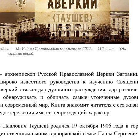
Как найти своё место в жизни
Кирилл Мурышев
жнева. — М.: Изд-во Сретенского монастыря, 2017. — 112 с.: ил. — (На 
страже веры).
— архиепископ Русской Православной Церкви Заграниц
широко известного руководства к изучению Священн
веркий стяжал дар духовного рассуждения, дар различе
о обнаруживать и обличать самые утонченные духов
н современный мир. Книга знакомит читателя с его жиз
едостережения имеют непреходящий характер.
Павлович Таушев) родился 19 октября 1906 года в гор
динственным сыном в дворянской семье Павла Сергеевич