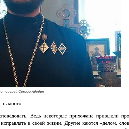
Роман Котов
воё место в жизни
л Мурышев
отоиерей Сергий Адодин
ень много.
споведовать. Ведь некоторые прихожане привыкли про
 исправлять в своей жизни. Другие каются «делом, сло