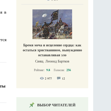
я в
тся
Бремя меча и исцеление сердца: как
остаться христианином, вынужденно
останавливая зло
Свящ. Леонид Бартков
Рейтинг:
9.8
Голосов:
256
2 977
12
 ты
ВЫБОР ЧИТАТЕЛЕЙ