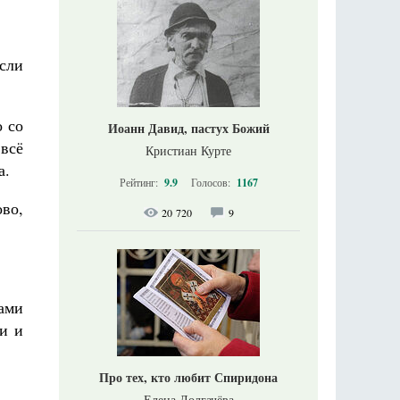
сли
 со
Иоанн Давид, пастух Божий
 всё
Кристиан Курте
а.
Рейтинг:
9.9
Голосов:
1167
во,
20 720
9
чами
хи и
Про тех, кто любит Спиридона
Елена Долгачёва