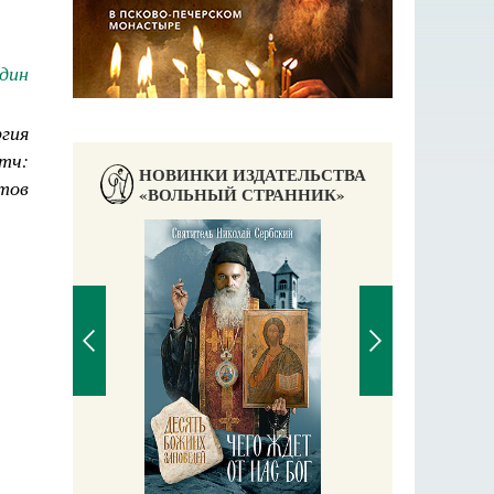
дин
гия
тч:
НОВИНКИ ИЗДАТЕЛЬСТВА
тов
«ВОЛЬНЫЙ СТРАННИК»
Православны
Екатерина 