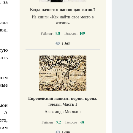
 за
Когда начнется настоящая жизнь?
Из книги «Как найти свое место в
кала
жизни​»
мок,
Рейтинг:
9.8
Голосов:
109
1 565
стую
нать
ным
ные
Европейский нацизм: корни, крона,
плоды. Часть 1
 мои
. А
Александр Мосякин
ого,
Рейтинг:
9.2
Голосов:
68
дним
1 699