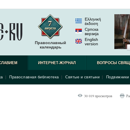
Ελληνική
έκδοση
Српска
верзиjа
English
Православный
version
календарь
СЛАВИЕМ
ИНТЕРНЕТ-ЖУРНАЛ
ВОПРОСЫ СВЯЩ
ка
|
Православная библиотека
|
Святые и святыни
|
Подвижники 
30 019 просмотров
Ра