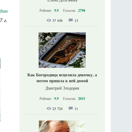
дин
Рейтинг:
9.9
Голосов:
2798
7 г.
37 436
13
Как Богородица исцелила девочку, а
потом пришла к ней домой
Дмитрий Злодорев
Рейтинг:
9.9
Голосов:
2015
23 724
11