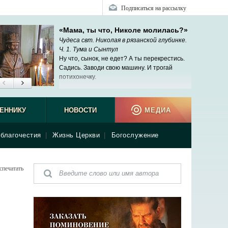
Подписаться на рассылку
«Мама, ты что, Николе молилась?»
Чудеса свт. Николая в рязанской глубинке.
Ч. 1. Тума и Сынтул
Ну что, сынок, не едет? А ты перекрестись.
Садись. Заводи свою машину. И трогай
потихонечку.
ЕННИКУ
НОВОСТИ
МЕДИА
благочестия
|
Жизнь Церкви
|
Богослужение
спечатать