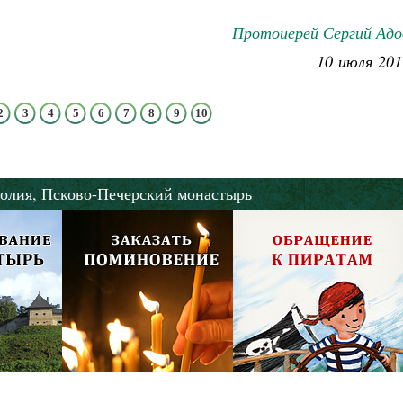
Протоиерей Сергий Адо
10 июля 201
2
3
4
5
6
7
8
9
10
олия,
Псково-Печерский монастырь