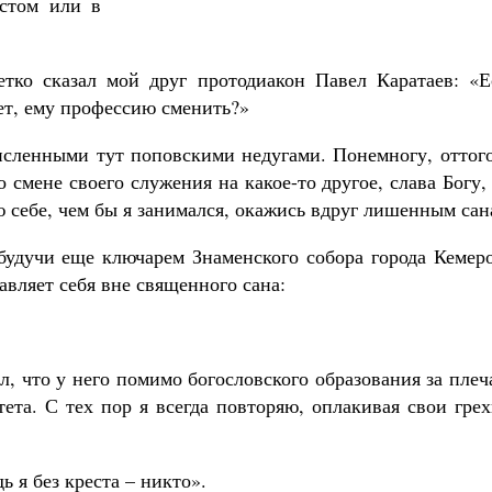
истом или в
тко сказал мой друг протодиакон Павел Каратаев: «Е
ет, ему профессию сменить?»
исленными тут поповскими недугами. Понемногу, оттого
 смене своего служения на какое-то другое, слава Богу,
 себе, чем бы я занимался, окажись вдруг лишенным сан
удучи еще ключарем Знаменского собора города Кемеро
тавляет себя вне священного сана:
ал, что у него помимо богословского образования за пле
ета. С тех пор я всегда повторяю, оплакивая свои гре
ь я без креста – никто».