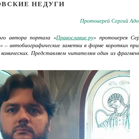
ВСКИЕ НЕДУГИ
Протоиерей Сергий Адо
ого автора портала «
Православие.ру
» протоиерея Сер
» – автобиографические заметки в форме коротких при
, комических. Представляем читателям один из фрагмен
Великомученик Георгий Победоносец. Научись у
святого