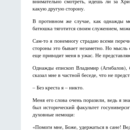
внимательно смотреть, идешь ли за Хр
какую другую сторону.
В противном же случае, как однажды ме
батюшка тяготится своим служением, мож
Сам-то я понемногу страдаю всеми переч
стороны это бывает незаметно. Но мысль о
еще приводит меня в ужас. Не представляю
Однажды епископ Владимир (Агибалов), б
сказал мне в частной беседе, что не предс
– Без креста я – никто.
Меня его слова очень поразили, ведь я зн
был исторический факультет госуниверсит
духовные немощи:
«Помоги мне, Боже, удержаться в сане! Вед