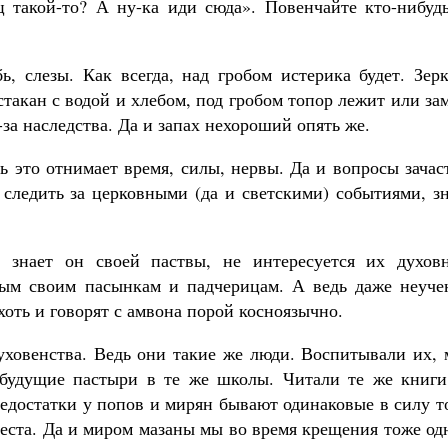
ц такой-то? А ну-ка иди сюда». Повенчайте кто-нибудь
ь, слезы. Как всегда, над гробом истерика будет. Зер
стакан с водой и хлебом, под гробом топор лежит или за
-за наследства. Да и запах нехороший опять же.
дь это отнимает время, силы, нервы. Да и вопросы зача
 следить за церковными (да и светскими) событиями, з
 знает он своей паствы, не интересуется их духов
мым своим пасынкам и падчерицам. А ведь даже неуче
оть и говорят с амвона порой косноязычно.
духовенства. Ведь они такие же люди. Воспитывали их,
 будущие пастыри в те же школы. Читали те же книги
недостатки у попов и мирян бывают одинаковые в силу т
 теста. Да и миром мазаны мы во время крещения тоже о