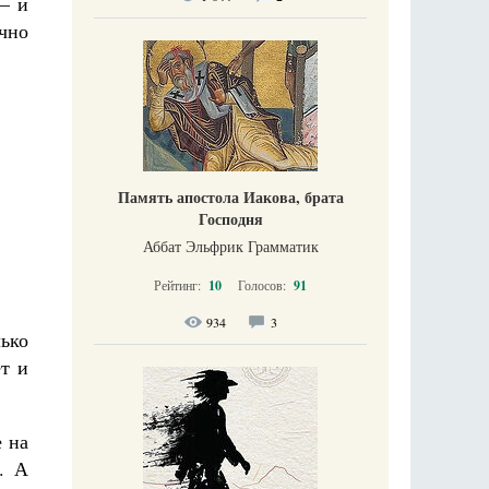
 – и
чно
Память апостола Иакова, брата
Господня
Аббат Эльфрик Грамматик
Рейтинг:
10
Голосов:
91
934
3
лько
ет и
е на
. А