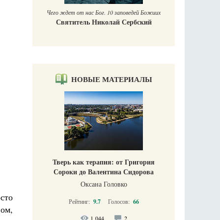
Чего ждет от нас Бог. 10 заповедей Божиих
Святитель Николай Сербский
НОВЫЕ МАТЕРИАЛЫ
Тверь как терапия: от Григория
Сороки до Валентина Сидорова
Оксана Головко
сто
Рейтинг:
9.7
Голосов:
66
вом,
1 044
2