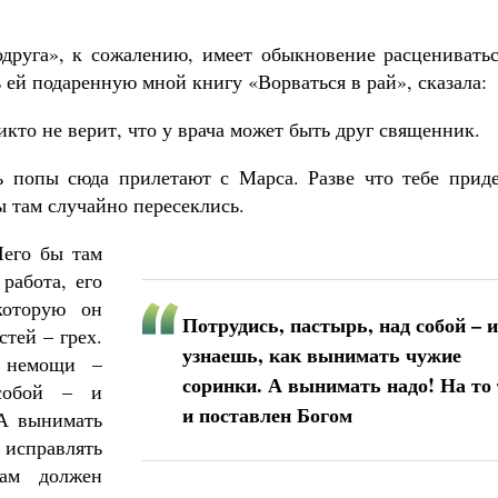
одруга», к сожалению, имеет обыкновение расцениватьс
 ей подаренную мной книгу «Ворваться в рай», сказала:
никто не верит, что у врача может быть друг священник.
дь попы сюда прилетают с Марса. Разве что тебе приде
мы там случайно пересеклись.
Чего бы там
 работа, его
которую он
Потрудись, пастырь, над собой – и
стей – грех.
узнаешь, как вынимать чужие
е немощи –
соринки. А вынимать надо! На то
 собой – и
и поставлен Богом
 А вынимать
, исправлять
ам должен