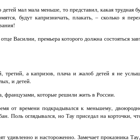
о детей мал мала меньше, то представил, какая трудная б
омятся, будут капризничать, плакать, – сколько я пер
вания!
 отце Василии, премьера которого должна состояться зав
, третий, а капризов, плача и жалоб детей я не услыш
ых, и детей.
а, французами, которые решили жить в России.
емя от времени подкрадывался к меньшему, двоюродн
ан. Поль оглядывался, но Тау приседал на корточки, ч
рят удивленно и настороженно. Замечает проказника Тау