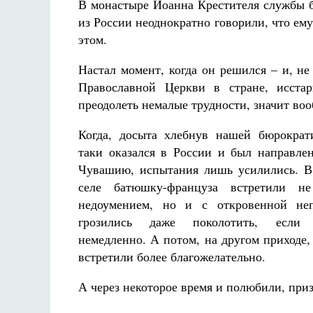
В монастыре Иоанна Крестителя службы б
из России неоднократно говорили, что ему
этом.
Настал момент, когда он решился – и, н
Православной Церкви в стране, исста
преодолеть немалые трудности, значит воо
Когда, досыта хлебнув нашей бюрократ
таки оказался в России и был направле
Чувашию, испытания лишь усилились. В
селе батюшку-француза встретили н
недоумением, но и с откровенной не
грозились даже поколотить, если
немедленно. А потом, на другом приходе,
встретили более благожелательно.
А через некоторое время и полюбили, при