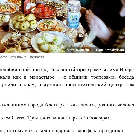
ото: Владимир Ештокин
 полюбил свой приход, созданный при храме во имя Ивер
кала как в монастыре – с общими трапезами, беседа
троили и храм, и духовно-просветительский центр – ж
жданином города Алатыря – как своего, родного челове
телем Свято-Троицкого монастыря в Чебоксарах.
о», потому как в салоне царила атмосфера праздника.