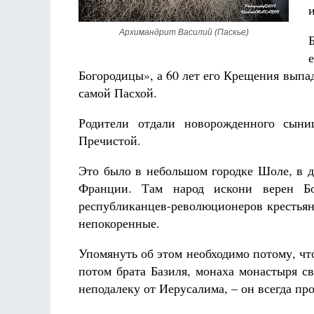
Архимандрит Василий (Паскье)
Богородицы», а 60 лет его Крещения выпа
самой Пасхой.
Разлуки не будет
Родители отдали новорожденного сыни
Фредерика де Грааф
Пречистой.
Это было в небольшом городке Шоле, в д
Франции. Там народ искони верен Бо
республиканцев-революционеров крестьян
непокоренные.
Упомянуть об этом необходимо потому, ч
потом брата Базиля, монаха монастыря с
неподалеку от Иерусалима, – он всегда пр