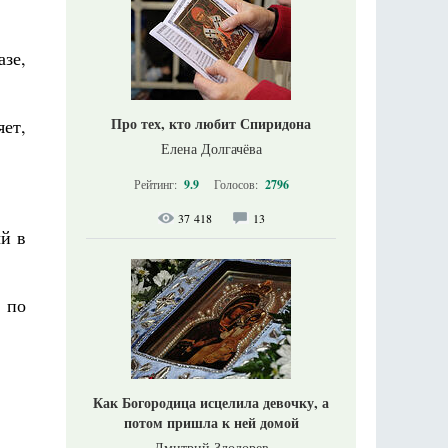
азе,
Про тех, кто любит Спиридона
ет,
Елена Долгачёва
Рейтинг:
9.9
Голосов:
2796
37 418
13
ый в
 по
Как Богородица исцелила девочку, а
потом пришла к ней домой
Дмитрий Злодорев