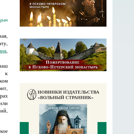
цын
ная,
ту,
лия
,
наш
ы к
ком
ит,
НОВИНКИ ИЗДАТЕЛЬСТВА
рах
«ВОЛЬНЫЙ СТРАННИК»
или
ий,
ское