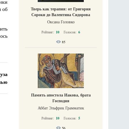
ики
л об
Тверь как терапия: от Григория
Сороки до Валентина Сидорова
Оксана Головко
жить
Рейтинг:
10
Голосов:
6
ось
85
уза
нью
Память апостола Иакова, брата
Господня
Аббат Эльфрик Грамматик
Рейтинг:
10
Голосов:
5
56