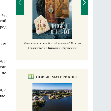
год
ятой
П
еред
Е
аучись у
зом
Чего ждет от нас Бог. 10 заповедей Божиих
Святитель Николай Сербский
паде
тив
, но
НОВЫЕ МАТЕРИАЛЫ
а, а
мле,