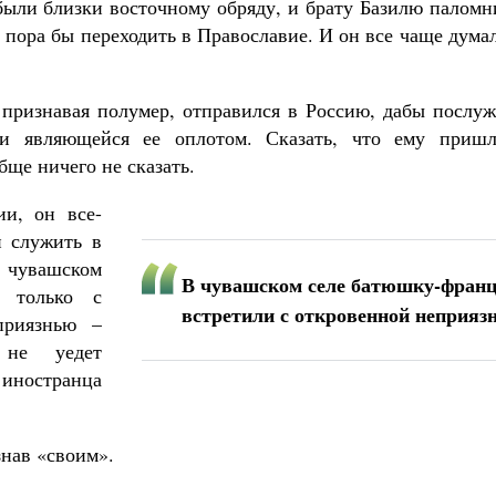
ыли близки восточному обряду, и брату Базилю паломн
 пора бы переходить в Православие. И он все чаще дума
е признавая полумер, отправился в Россию, дабы послу
ри являющейся ее оплотом. Сказать, что ему пришл
бще ничего не сказать.
ии, он все-
н служить в
 чувашском
В чувашском селе батюшку-франц
е только с
встретили с откровенной неприяз
приязнью –
 не уедет
 иностранца
знав «своим».