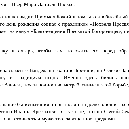
имя – Пьер Мари Даниэль Паскье.
Батюшка видит Промысл Божий в том, что в юбилейный 
его день рождения совпал с праздником «Похвала Пресв
дает на канун «Благовещения Пресвятой Богородицы», п
Великомученик Георгий Победоносец. Н
святого
Роман Котов
шку в алтарь, чтобы там положить его перед обра
Как найти своё место в жизни
Кирилл Мурышев
епартаменте Вандея, на границе Бретани, на Северо-За
гу и традициям отцов. Именно здесь бились про
е Вандеи, почти полностью истребленные в этой борьбе
то какие бы испытания ни выпадали на долю юноши Пьер
вятого Иоанна Крестителя в Пустыне, что на Святой Зе
оявлял стойкость и мужество, завещанное предками.