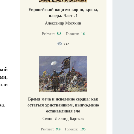
Европейский нацизм: корни, крона,
плоды. Часть 1
Александр Мосякин
Рейтинг:
8.8
Голосов:
16
732
ской
ми,
или
Бремя меча и исцеление сердца: как
ка.
остаться христианином, вынужденно
останавливая зло
Свящ. Леонид Бартков
Рейтинг:
9.8
Голосов:
195