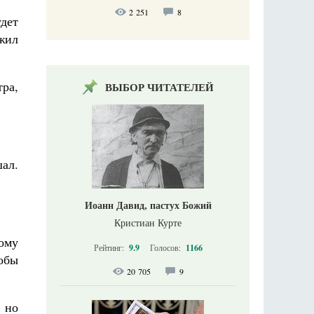
2 251
8
удет
ежил
тра,
ВЫБОР ЧИТАТЕЛЕЙ
ал.
Иоанн Давид, пастух Божий
Кристиан Курте
ому
Рейтинг:
9.9
Голосов:
1166
тобы
20 705
9
, но