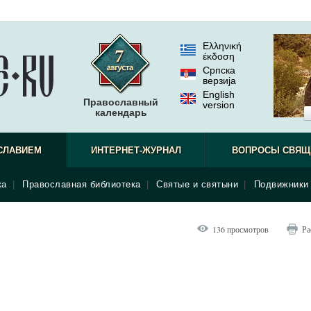
Ελληνική
έκδοση
Српска
верзиjа
English
Православный
version
календарь
СЛАВИЕМ
ИНТЕРНЕТ-ЖУРНАЛ
ВОПРОСЫ СВЯЩ
ка
|
Православная библиотека
|
Святые и святыни
|
Подвижники 
136 просмотров
Ра