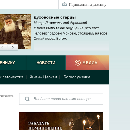
Подписаться на рассылку
Духоносные старцы
Митр. Лимасольский Афанасий
У меня было такое ощущение, что этот
человек подобен Моисею, стоящему на горе
Синай перед Богом.
ЕННИКУ
НОВОСТИ
МЕДИА
благочестия
|
Жизнь Церкви
|
Богослужение
спечатать