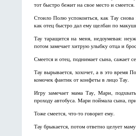
тот быстро бежит на свое место и смеется.
Стоило Полю успокоиться, как Тау снова 
как отец быстро дал ему щелбан по макушк
Тау таращится на меня, недоумевая: неу
потом замечает хитрую улыбку отца и брос
Смеется и отец, поднимает сына, сажает се
Тау вырывается, хохочет, а в это время П
комочек фантик от конфеты в лицо Тау.
Игру замечает мама Тау, Мари, подхват
проходу автобуса. Мари поймала сына, при
Тоже смеется, что-то говорит ему.
Тау брыкается, потом ответно целует маму