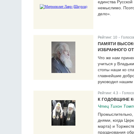
единства Русской 
немыслимо. Поэто
дело».
Рейтинг:
10
Голосо
|
ПАМЯТИ ВЫСОК
ИЗБРАННОГО ОТ 
Что же нам прине
учиться у Владык
стопы наши ко сп
главнейшие добро
руководил нашим
Рейтинг:
4.3
Голосо
|
К ГОДОВЩИНЕ К
Чтец Тихон Томп
Промыслительно, 
днями, когда Цер
марта) и Торжеств
празднования обр