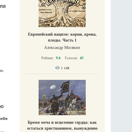
ДЛЯ
Европейский нацизм: корни, крона,
плоды. Часть 1
Александр Мосякин
Рейтинг:
9.4
Голосов:
43
1 148
ло.
ИЮ
чебе
Бремя меча и исцеление сердца: как
остаться христианином, вынужденно