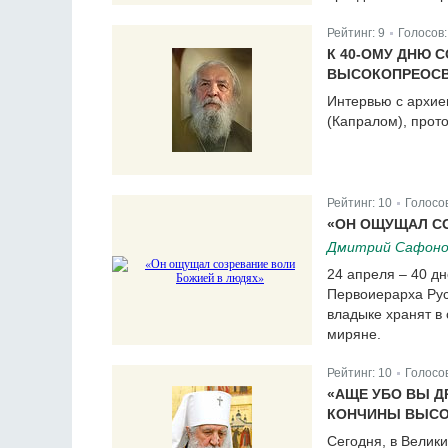
Рейтинг:
9
Голосов
|
К 40-ОМУ ДНЮ 
ВЫСОКОПРЕОСВ
Интервью с архи
(Капралом), про
Рейтинг:
10
Голосо
|
«ОН ОЩУЩАЛ С
Дмитрий Сафоно
24 апреля – 40 д
Первоиерарха Рус
владыке хранят в 
миряне.
Рейтинг:
10
Голосо
|
«АЩЕ УБО ВЫ Д
КОНЧИНЫ ВЫСО
Сегодня, в Велики