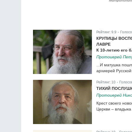
Митрополит 
Рейтинг:
9.9
Голосо
|
КРУПИЦЫ ВОСП
ЛАВРЕ
К 10-летию его 
Протоиерей Пет
...И матушка пош
архиерей Русской
Рейтинг:
10
Голосо
|
ТИХИЙ ПОСЛУШН
Протоиерей Ник
Крест своего нов
Церкви – владыка