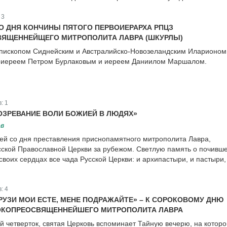
:
3
СО ДНЯ КОНЧИНЫ ПЯТОГО ПЕРВОИЕРАРХА РПЦЗ
ЯЩЕННЕЙЩЕГО МИТРОПОЛИТА ЛАВРА (ШКУРЛЫ)
епископом Сиднейским и Австралийско-Новозеландским Иларионом
тоиереем Петром Бурлаковым и иереем Даниилом Маршалом.
в:
1
ОЗРЕВАНИЕ ВОЛИ БОЖИЕЙ В ЛЮДЯХ»
в
ней со дня преставления приснопамятного митрополита Лавра,
ской Православной Церкви за рубежом. Светлую память о почивш
своих сердцах все чада Русской Церкви: и архипастыри, и пастыри,
в:
4
РУЗИ МОИ ЕСТЕ, МЕНЕ ПОДРАЖАЙТЕ» – К СОРОКОВОМУ ДНЮ
КОПРЕОСВЯЩЕННЕЙШЕГО МИТРОПОЛИТА ЛАВРА
й четверток, святая Церковь вспоминает Тайную вечерю, на которо