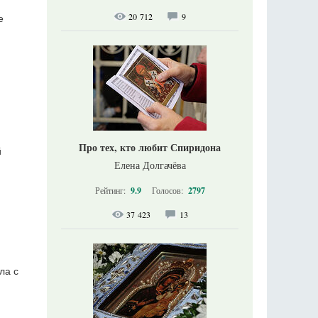
20 712
9
е
Про тех, кто любит Спиридона
й
Елена Долгачёва
Рейтинг:
9.9
Голосов:
2797
37 423
13
ла с