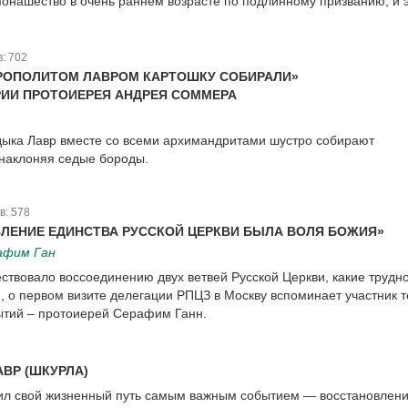
онашество в очень раннем возрасте по подлинному призванию, и 
в:
702
ТРОПОЛИТОМ ЛАВРОМ КАРТОШКУ СОБИРАЛИ»
РИИ ПРОТОИЕРЕЯ АНДРЕЯ СОММЕРА
адыка Лавр вместе со всеми архимандритами шустро собирают
 наклоняя седые бороды.
в:
578
ЛЕНИЕ ЕДИНСТВА РУССКОЙ ЦЕРКВИ БЫЛА ВОЛЯ БОЖИЯ»
афим Ган
ествовало воссоединению двух ветвей Русской Церкви, какие трудн
, о первом визите делегации РПЦЗ в Москву вспоминает участник т
ытий – протоиерей Серафим Ганн.
ВР (ШКУРЛА)
ил свой жизненный путь самым важным событием — восстановлен