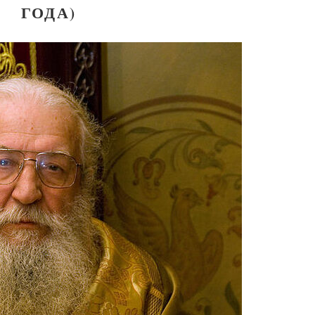
ГОДА)
омученик Георгий Победоносец. Научись у
святого
Роман Котов
Чего ждет от нас Бог. 10 заповед
Святитель Николай Сер