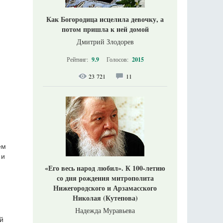
Как Богородица исцелила девочку, а
потом пришла к ней домой
Дмитрий Злодорев
Рейтинг:
9.9
Голосов:
2015
23 721
11
ем
 и
«Его весь народ любил». К 100-летию
со дня рождения митрополита
Нижегородского и Арзамасского
Николая (Кутепова)
Надежда Муравьева
й