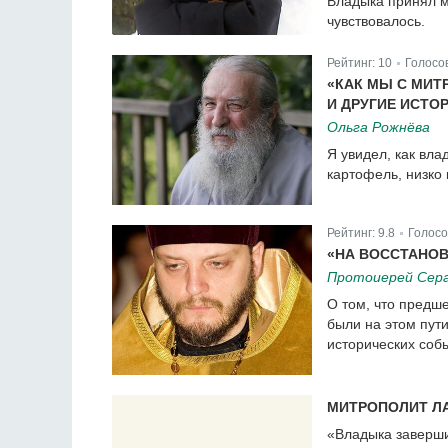
Владыка принял м
чувствовалось.
Рейтинг:
10
Голосо
|
«КАК МЫ С МИ
И ДРУГИЕ ИСТО
Ольга Рожнёва
Я увидел, как вл
картофель, низко
Рейтинг:
9.8
Голосо
|
«НА ВОССТАНОВ
Протоиерей Сер
О том, что предш
были на этом пути
исторических соб
МИТРОПОЛИТ ЛА
«Владыка заверш