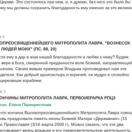
Церкви. Это состоялось при нем, и, я думаю, без него это было бы
му мы должны сохранить благодарность ему именно за это велико
в:
4
ОПРЕОСВЯЩЕННЕЙШЕГО МИТРОПОЛИТА ЛАВРА. "ВОЗНЕСОХ
ЛЮДЕЙ МОИХ" (ПС. 88, 20)
сти ему в дар в знак нашей благодарности и любви к нему? Будем
и вере в Бога, смиренной преданности воле Божией, направляюще
асению. Своим живым примером Владыка проповедовал нам эти
детели. Как добрый архипастырь и кормчий, он мудро и спокойно
 церковным кораблем.
в:
3
ОНЧИНЫ МИТРОПОЛИТА ЛАВРА, ПЕРВОИЕРАРХА РПЦЗ
сон, Eлена Перекрестова
что кончина Высокопреосвященнейшего Митрополита Лавра совпа
ковь праздновала память иконы Божией Матери «Державная» (15
о Православия (3/16 марта 2008 г.). Можно сказать, что эти два
исовывают жизнь владыки и его первосвятительскую деятельность.