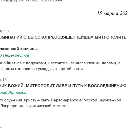
Лавр (Шкурла; +16 марта 2008 года)
15 марта 202
в:
957
ОМИНАНИЙ О ВЫСОКОПРЕОСВЯЩЕННЕЙШЕМ МИТРОПОЛИТЕ
блаженной кончины
р Перекрестов
ла общаться с подругами, настоятель занялся своими делами, а
 Церкви отправился укладывать детей спать…
в:
18
ИК БОЖИЙ: МИТРОПОЛИТ ЛАВР И ПУТЬ К ВОССОЕДИНЕНИЮ
олай Артемов
ого служения Христу – быть Первоиерархом Русской Зарубежной
 Лавр принял в критический момент.