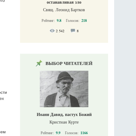
это
останавливая зло
Свящ. Леонид Бартков
Рейтинг:
9.8
Голосов:
218
2 542
8
ВЫБОР ЧИТАТЕЛЕЙ
ости
ех
Иоанн Давид, пастух Божий
Кристиан Курте
ием
Рейтинг:
9.9
Голосов:
1166