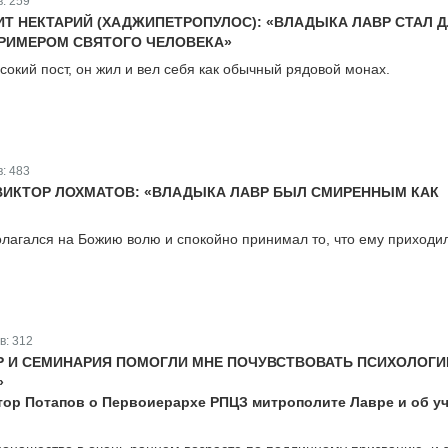
в:
259
Т НЕКТАРИЙ (ХАДЖИПЕТРОПУЛОС): «ВЛАДЫКА ЛАВР СТАЛ 
РИМЕРОМ СВЯТОГО ЧЕЛОВЕКА»
окий пост, он жил и вел себя как обычный рядовой монах.
в:
483
ВИКТОР ЛОХМАТОВ: «ВЛАДЫКА ЛАВР БЫЛ СМИРЕННЫМ КАК
олагался на Божию волю и спокойно принимал то, что ему приходи
в:
312
Р И СЕМИНАРИЯ ПОМОГЛИ МНЕ ПОЧУВСТВОВАТЬ ПСИХОЛОГ
»
ор Потапов о Первоиерархе РПЦЗ митрополите Лавре и об у