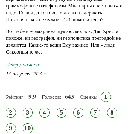
граммофоны с патефонами. Мне парня спасти как-то
надо. Если я дал слово, то должен сдержать.
Повторяю: мы не чужие. Ты б помолился, а?
Вот тебе и «самаряне», думаю, молясь. Для Христа,
похоже, ни география, ни геополитика преградой не
являются. Какие-то вещи Ему важнее. Или – люди.
Саксонцы те же.
Петр Давыдов
14 августа 2023 г.
9.9
643
1
Рейтинг:
Голосов:
Оценка:
2
3
4
5
6
7
8
9
10