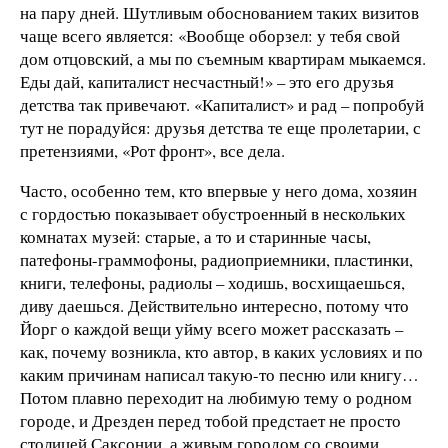
на пару дней. Шутливым обоснованием таких визитов
чаще всего является: «Вообще оборзел: у тебя свой
дом отцовский, а мы по съемным квартирам мыкаемся.
Еды дай, капиталист несчастный!» – это его друзья
детства так привечают. «Капиталист» и рад – попробуй
тут не порадуйся: друзья детства те еще пролетарии, с
претензиями, «Рот фронт», все дела.
Часто, особенно тем, кто впервые у него дома, хозяин
с гордостью показывает обустроенный в нескольких
комнатах музей: старые, а то и старинные часы,
патефоны-граммофоны, радиоприемники, пластинки,
книги, телефоны, радиолы – ходишь, восхищаешься,
диву даешься. Действительно интересно, потому что
Йорг о каждой вещи уйму всего может рассказать –
как, почему возникла, кто автор, в каких условиях и по
каким причинам написал такую-то песню или книгу…
Потом плавно переходит на любимую тему о родном
городе, и Дрезден перед тобой предстает не просто
столицей Саксонии, а живым городом со своими