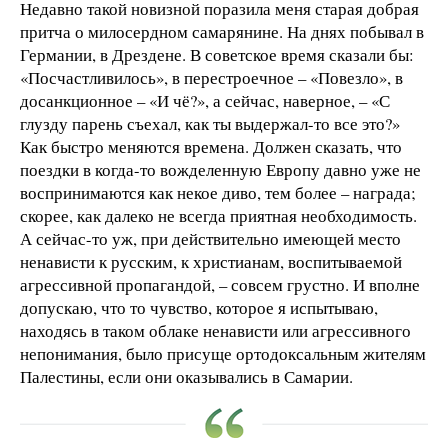
Недавно такой новизной поразила меня старая добрая
притча о милосердном самарянине. На днях побывал в
Германии, в Дрездене. В советское время сказали бы:
«Посчастливилось», в перестроечное – «Повезло», в
досанкционное – «И чё?», а сейчас, наверное, – «С
глузду парень съехал, как ты выдержал-то все это?»
Как быстро меняются времена. Должен сказать, что
поездки в когда-то вожделенную Европу давно уже не
воспринимаются как некое диво, тем более – награда;
скорее, как далеко не всегда приятная необходимость.
А сейчас-то уж, при действительно имеющей место
ненависти к русским, к христианам, воспитываемой
агрессивной пропагандой, – совсем грустно. И вполне
допускаю, что то чувство, которое я испытываю,
находясь в таком облаке ненависти или агрессивного
непонимания, было присуще ортодоксальным жителям
Палестины, если они оказывались в Самарии.