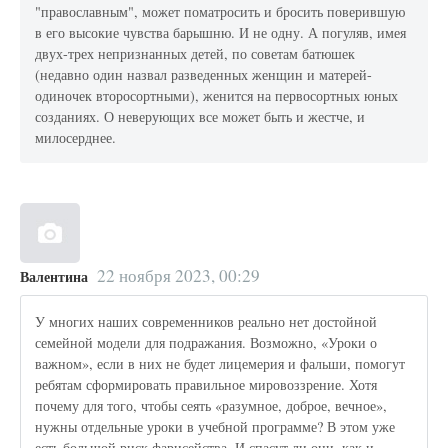
"православным", может поматросить и бросить поверившую
в его высокие чувства барышню. И не одну. А погуляв, имея
двух-трех непризнанных детей, по советам батюшек
(недавно один назвал разведенных женщин и матерей-
одиночек второсортными), женится на первосортных юных
созданиях. О неверующих все может быть и жестче, и
милосерднее.
22 ноября 2023, 00:29
Валентина
У многих наших современников реально нет достойной
семейной модели для подражания. Возможно, «Уроки о
важном», если в них не будет лицемерия и фальши, помогут
ребятам сформировать правильное мировоззрение. Хотя
почему для того, чтобы сеять «разумное, доброе, вечное»,
нужны отдельные уроки в учебной программе? В этом уже
есть большой риск фарисейства. И спасут ли они, как и