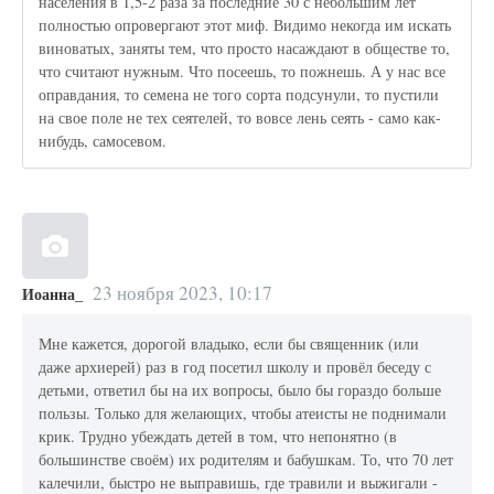
населения в 1,5-2 раза за последние 30 с небольшим лет
полностью опровергают этот миф. Видимо некогда им искать
виноватых, заняты тем, что просто насаждают в обществе то,
что считают нужным. Что посеешь, то пожнешь. А у нас все
оправдания, то семена не того сорта подсунули, то пустили
на свое поле не тех сеятелей, то вовсе лень сеять - само как-
нибудь, самосевом.
23 ноября 2023, 10:17
Иоанна_
Мне кажется, дорогой владыко, если бы священник (или
даже архиерей) раз в год посетил школу и провёл беседу с
детьми, ответил бы на их вопросы, было бы гораздо больше
пользы. Только для желающих, чтобы атеисты не поднимали
крик. Трудно убеждать детей в том, что непонятно (в
большинстве своём) их родителям и бабушкам. То, что 70 лет
калечили, быстро не выправишь, где травили и выжигали -