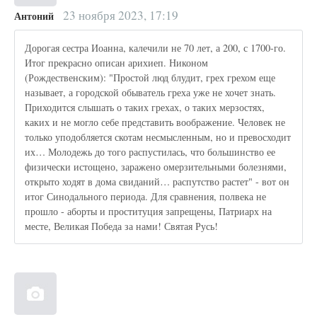
23 ноября 2023, 17:19
Антоний
Дорогая сестра Иоанна, калечили не 70 лет, а 200, с 1700-го.
Итог прекрасно описан арихиеп. Никоном
(Рождественским): "Простой люд блудит, грех грехом еще
называет, а городской обыватель греха уже не хочет знать.
Приходится слышать о таких грехах, о таких мерзостях,
каких и не могло себе представить воображение. Человек не
только уподобляется скотам несмысленным, но и превосходит
их… Молодежь до того распустилась, что большинство ее
физически истощено, заражено омерзительными болезнями,
открыто ходят в дома свиданий… распутство растет" - вот он
итог Синодального периода. Для сравнения, полвека не
прошло - аборты и проституция запрещены, Патриарх на
месте, Великая Победа за нами! Святая Русь!