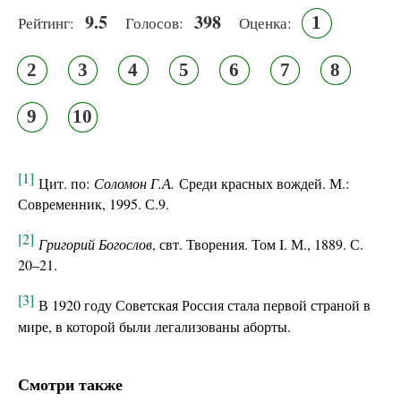
9.5
398
1
Рейтинг:
Голосов:
Оценка:
2
3
4
5
6
7
8
9
10
[1]
Цит. по:
Соломон Г.А.
Среди красных вождей. М.:
Современник, 1995. С.9.
[2]
Григорий Богослов
, свт. Творения. Том I. М., 1889. С.
20–21.
[3]
В 1920 году Советская Россия стала первой страной в
мире, в которой были легализованы аборты.
Смотри также