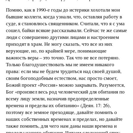
Помню, как в 1990-е годы до истерики хохотали мои
бывшие коллеги, когда узнали, что, оставляя работу в
суде, я становлюсь священником. Считали, что я с ума
сошел, байки всякие рассказывали. Сейчас те же самые
люди с совершенно другими лицами и настроением
приходят в храм. Не могу сказать, что все из них
верующие, но, по крайней мере, понимающие
важность веры – это точно. Так что не все потеряно.
Только благодушествовать мы не имеем никакого
права: если мы не будем трудиться над своей душой,
своим богоподобным естеством, нас просто смоет,
Божий проект «Россия» можно закрывать. Разумеется,
Бог «произвел весь род человеческий для обитания по
всему лицу земли, назначив предопределенные
времена и пределы их обитанию» (Деян. 17: 26),
поэтому все земное преходяще, давайте помнить о
наших собственных временах и пределах, но давайте
также помнить, для чего нам даны наши времена и
пределы нашего обитания. Читаем следующий стих: