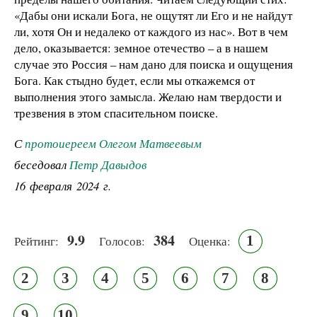
«Дабы они искали Бога, не ощутят ли Его и не найдут
ли, хотя Он и недалеко от каждого из нас». Вот в чем
дело, оказывается: земное отечество – а в нашем
случае это Россия – нам дано для поиска и ощущения
Бога. Как стыдно будет, если мы откажемся от
выполнения этого замысла. Желаю нам твердости и
трезвения в этом спасительном поиске.
С
протоиереем Олегом Матвеевым
беседовал
Петр Давыдов
16 февраля 2024 г.
9.9
384
1
Рейтинг:
Голосов:
Оценка:
2
3
4
5
6
7
8
9
10