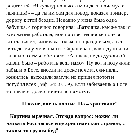
родителей. «Я культурно пью, а мои дети почему-то
пьяницы!» – да ты им сам дал повод, показал пример,
дорогу к этой бездне. Недавно у меня была одна
бабушка, с горечью говорила: «Батюшка, как же так: я
всю жизнь работала, мой портрет на доске почета
всегда висел, выпивала только по праздникам, а все
пять детей у меня пьют». Спрашиваю, как с духовной
жизнью в семье обстояло. «А никак, не до духовной
жизни было – работать ведь надо». Ну вот и получили:
забыли о Боге, висели на доске почета, ели-пили,
женились, выходили замуж, но пришел потоп и
погубил всех (Мф. 24: 38–39). Если забываешь о Боге,
то никакие доски почета не помогут.
Плохие, очень плохие. Но – христиане!
Картина мрачная. Отсюда вопрос: можно ли
–
назвать Россию все еще христианской страной, с
таким-то грузом бед?