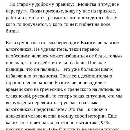
– По старому доброму правилу: «Молитва и труд все
перетрут». Люди приходят, живут у нас на приходе,
работают, молятся, размышляют, приходят в себя. У
кого-то получается, у кого-то нет: гибнет на поле
битвы.
Если грубо сказать, мы переводим Евангелие на язык
алкоголиков. Не удивляйтесь, такой перевод
необходим: человек может избавиться от беды, только
признав, что он действительно в беде. Признает
пьяница, что он пьяница, – это уже большой шаг к
избавлению от пьянства. Согласен, действительно
страшно: если раньше Евангелие переводили с
арамейского на греческий, с греческого на латынь, на
славянский, русский, то теперь такая ситуация, что мы
вынуждены переводить с русского на язык
алкоголиков, представляете? Это так – к слову о
движении человечества к концу своей истории. Еще
каких-то сто лет назад, согласно статистике, 95%
русских женщин и 100% бурятских не знали алкоголя