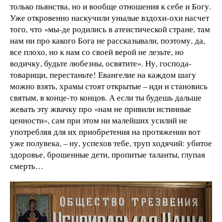
только пьянства, но и вообще отношения к себе и Богу.
Уже откровенно наскучили унылые вздохи-охи насчет
того, что «мы-де родились в атеистической стране, там
нам ни про какого Бога не рассказывали, поэтому, да,
все плохо, но к нам со своей верой не лезьте, но
водичку, будьте любезны, освятите». Ну, господа-
товарищи, перестаньте! Евангелие на каждом шагу
можно взять, храмы стоят открытые – иди и становись
святым, в конце-то концов. А если ты будешь дальше
жевать эту жвачку про «нам не привили истинные
ценности», сам при этом ни малейших усилий не
употребляя для их приобретения на протяжении вот
уже полувека, – ну, успехов тебе, труп ходячий: убитое
здоровье, брошенные дети, пропитые таланты, глупая
смерть…