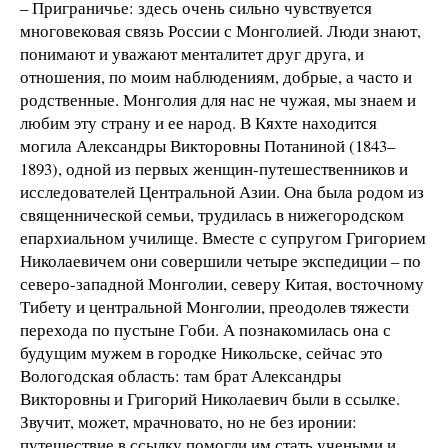
– Приграничье: здесь очень сильно чувствуется
многовековая связь России с Монголией. Люди знают,
понимают и уважают менталитет друг друга, и
отношения, по моим наблюдениям, добрые, а часто и
родственные. Монголия для нас не чужая, мы знаем и
любим эту страну и ее народ. В Кяхте находится
могила Александры Викторовны Потаниной (1843–
1893), одной из первых женщин-путешественников и
исследователей Центральной Азии. Она была родом из
священнической семьи, трудилась в нижегородском
епархиальном училище. Вместе с супругом Григорием
Николаевичем они совершили четыре экспедиции – по
северо-западной Монголии, северу Китая, восточному
Тибету и центральной Монголии, преодолев тяжести
перехода по пустыне Гоби. А познакомилась она с
будущим мужем в городке Никольске, сейчас это
Вологодская область: там брат Александры
Викторовны и Григорий Николаевич были в ссылке.
Звучит, может, мрачновато, но не без иронии:
путешествие в ссылку помогли им стать учеными и