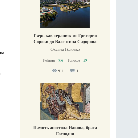
Тверь как терапия: от Григория
Сороки до Валентина Сидорова
Оксана Головко
ом
Рейтинг:
9.6
Голосов:
59
911
1
я
Память апостола Иакова, брата
Господня