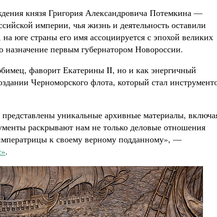
ождения князя Григория Александровича Потемкина —
ссийской империи, чья жизнь и деятельность оставили
 на юге страны его имя ассоциируется с эпохой великих
го назначение первым губернатором Новороссии.
юбимец, фаворит Екатерины II, но и как энергичный
оздании Черноморского флота, который стал инструмент
 представлены уникальные архивные материалы, включа
кументы раскрывают нам не только деловые отношения
императрицы к своему верному подданному», —
с»
.