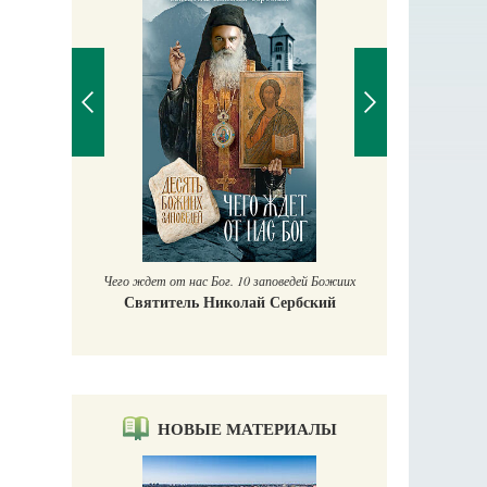
П
Е
аучись у
Чего ждет от нас Бог. 10 заповедей Божиих
Святитель Николай Сербский
НОВЫЕ МАТЕРИАЛЫ