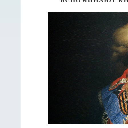
Разлуки не будет
Фредерика де Грааф