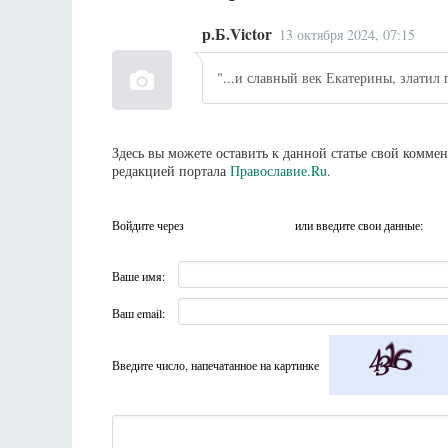
р.Б.Victor
13 октября 2024, 07:15
"...и славный век Екатерины, златил 
Здесь вы можете оставить к данной статье свой комм
редакцией портала
Православие.Ru
.
Войдите через
или введите свои данные:
Ваше имя:
Ваш email:
Введите число, напечатанное на картинке