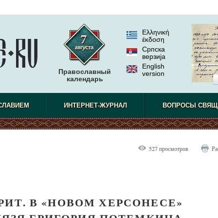
Ελληνική
έκδοση
Српска
верзиjа
English
Православный
version
календарь
СЛАВИЕМ
ИНТЕРНЕТ-ЖУРНАЛ
ВОПРОСЫ СВЯЩ
527 просмотров
Ра
РИТ. В «НОВОМ ХЕРСОНЕСЕ»
ЯЗЯ ГРИГОРИЯ ПОТЕМКИНА