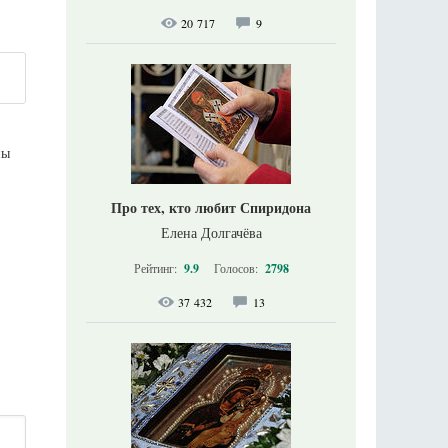
20 717
9
ны
Про тех, кто любит Спиридона
Елена Долгачёва
Рейтинг:
9.9
Голосов:
2798
37 432
13