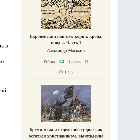
Европейский нацизм: корни, крона,
плоды. Часть 1
ва в
Александр Мосякин
ии
Рейтинг:
9.2
Голосов:
64
1 558
кой
Бремя меча и исцеление сердца: как
остаться христианином, вынужденно