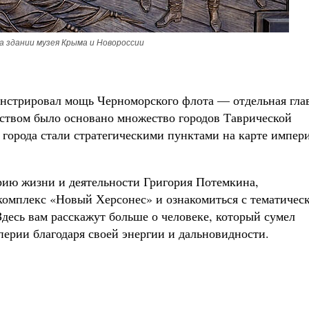
а здании музея Крыма и Новороссии
онстрировал мощь Черноморского флота — отдельная гла
дством было основано множество городов Таврической
 города стали стратегическими пунктами на карте импер
орию жизни и деятельности Григория Потемкина,
комплекс «Новый Херсонес» и ознакомиться с тематичес
десь вам расскажут больше о человеке, который сумел
перии благодаря своей энергии и дальновидности.