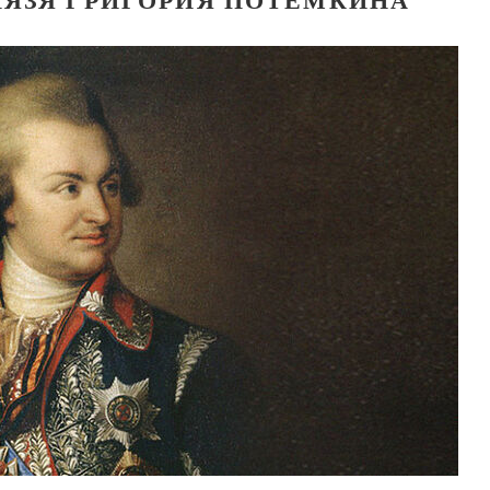
Великомученик Георгий Победоносец. Н
святого
Роман Котов
Как найти своё место в жизни
Кирилл Мурышев