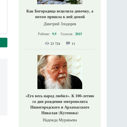
Как Богородица исцелила девочку, а
потом пришла к ней домой
Дмитрий Злодорев
Рейтинг:
9.9
Голосов:
2015
23 724
11
«Его весь народ любил». К 100-летию
со дня рождения митрополита
Нижегородского и Арзамасского
Николая (Кутепова)
Надежда Муравьева