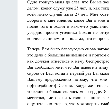
Одно тронуло меня до слез, что Вы не же
делом, коему служу уже 25 лет, и, как тог
коей имею случай жить 27 лет. Мне совес
доброго о мне мнения, какое Вы о мне и
после того я ходил в каком-то умиленно
усердно просил угодника Божия не отпу
кончилась ничем, и я полагал, что вопрос
Разлуки не будет
Фредерика де Грааф
Теперь Вам было благоугодно снова загово
это дело с большим вниманием и притом с 
как должен отнестись к нему беспристра
Вы сообщили мне, что Вы имеете в виду 
скрою от Вас: когда в первый раз Вы сказ
Вашему предложению потому, что мне 
пр[еподобного] Сергия. Когда же тепер
тоскливою болью сжалось мое сердце. Я 
местечко, где сложить свои грешные кос
ощутительно старею, что моя энергия слаб