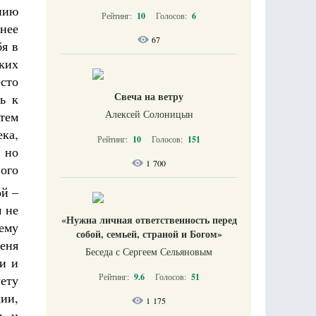
анию
Рейтинг:
10
Голосов:
6
нее
67
бя в
ских
сто
Свеча на ветру
ь к
Алексей Солоницын
тем
ка,
Рейтинг:
10
Голосов:
151
, но
1 700
ного
ой –
м не
«Нужна личная ответственность перед
ему
собой, семьей, страной и Богом»
меня
Беседа с Сергеем Сельяновым
и и
Рейтинг:
9.6
Голосов:
51
ету
ии,
1 175
ь и