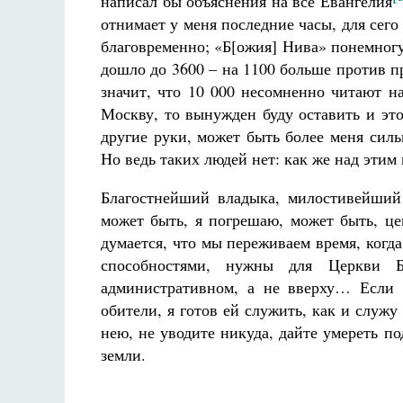
написал бы объяснения на все Евангелия
отнимает у меня последние часы, для сего 
благовременно; «Б[ожия] Нива» понемногу
дошло до 3600 – на 1100 больше против пр
значит, что 10 000 несомненно читают на
Москву, то вынужден буду оставить и эт
другие руки, может быть более меня силь
Но ведь таких людей нет: как же над этим 
Благостнейший владыка, милостивейший
может быть, я погрешаю, может быть, це
думается, что мы переживаем время, когд
способностями, нужны для Церкви 
административном, а не вверху… Если 
обители, я готов ей служить, как и служу
нею, не уводите никуда, дайте умереть п
земли.