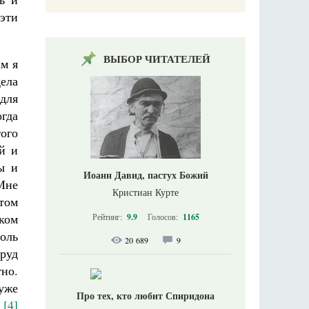
 эти
ВЫБОР ЧИТАТЕЛЕЙ
ам я
ела
для
гда
того
й и
ы и
Иоанн Давид, пастух Божий
 Мне
Кристиан Курте
том
ком
Рейтинг:
9.9
Голосов:
1165
толь
20 689
9
труд
тно.
 уже
Про тех, кто любит Спиридона
[4]