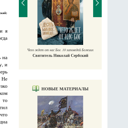
ский)
и я
гда
аучись у
Чего ждет от нас Бог. 10 заповедей Божиих
Святитель Николай Сербский
ь на
у, и
ерь
 Не
езко
НОВЫЕ МАТЕРИАЛЫ
ком
 то
тил
что
одна