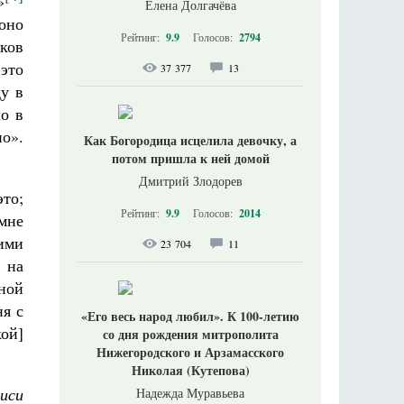
»
Елена Долгачёва
 оно
Рейтинг:
9.9
Голосов:
2794
иков
 это
37 377
13
ду в
о в
но».
Как Богородица исцелила девочку, а
потом пришла к ней домой
Дмитрий Злодорев
то;
Рейтинг:
9.9
Голосов:
2014
мне
шими
23 704
11
 на
ной
ня с
«Его весь народ любил». К 100-летию
кой]
со дня рождения митрополита
Нижегородского и Арзамасского
Николая (Кутепова)
писи
Надежда Муравьева