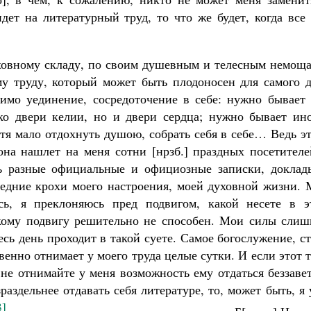
идет на литературный труд, то что же будет, когда все
духовному складу, по своим душевным и телесным немощ
му труду, который может быть плодоносен для самого д
димо уединение, сосредоточение в себе: нужно бывает 
ько двери келии, но и двери сердца; нужно бывает ино
отя мало отдохнуть душою, собрать себя в себе… Ведь э
она нашлет на меня сотни [нрзб.] праздных посетителе
ть разные официальные и официозные записки, доклад
следние крохи моего настроения, моей духовной жизни.
ь, я преклоняюсь пред подвигом, какой несете в э
кому подвигу решительно не способен. Мои силы слиш
есь день проходит в такой суете. Самое богослужение, с
енно отнимает у моего труда целые сутки. И если этот 
 не отнимайте у меня возможность ему отдаться беззаве
раздельнее отдавать себя литературе, то, может быть, я
3]