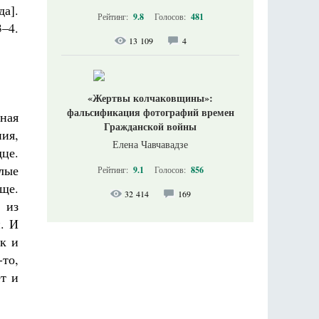
да].
Рейтинг:
9.8
Голосов:
481
3–4.
13 109
4
«Жертвы колчаковщины»:
фальсификация фотографий времен
ная
Гражданской войны
ия,
Елена Чавчавадзе
це.
лые
Рейтинг:
9.1
Голосов:
856
ище.
32 414
169
 из
. И
к и
-то,
ет и