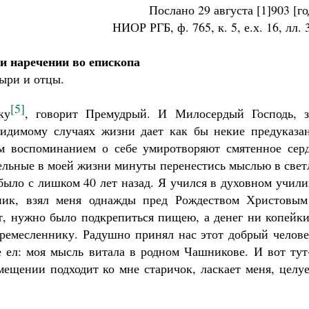
Послано 29 августа [1]903 [го
НИОР РГБ, ф. 765, к. 5, е.х. 16, лл. 
и наречении во епископа
ыри и отцы.
[5]
ку
, говорит Премудрый. И Милосердый Господь, з
идимому случаях жизни дает как бы некие предуказан
м воспоминанием о себе умиротворяют смятенное серд
ельные в моей жизни минуты перенестись мыслью в свет
было с лишком 40 лет назад. Я учился в духовном учил
ник, взял меня однажды пред Рождеством Христовым
т, нужно было подкрепиться пищею, а денег ни копейки
ремесленнику. Радушно принял нас этот добрый челове
е ел: моя мысль витала в родном Чашникове. И вот тут
мещении подходит ко мне старичок, ласкает меня, целу