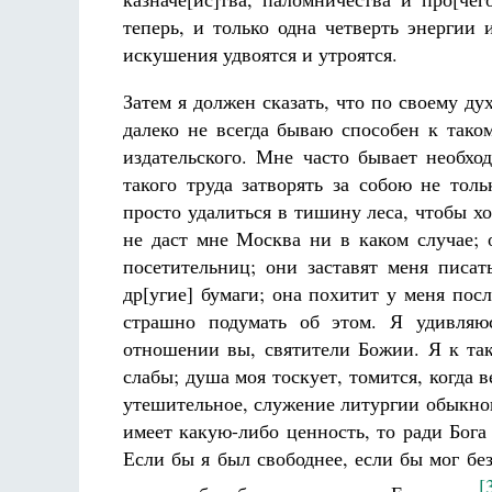
теперь, и только одна четверть энергии 
искушения удвоятся и утроятся.
Затем я должен сказать, что по своему 
далеко не всегда бываю способен к тако
издательского. Мне часто бывает необхо
такого труда затворять за собою не тол
просто удалиться в тишину леса, чтобы х
не даст мне Москва ни в каком случае; 
посетительниц; они заставят меня писа
др[угие] бумаги; она похитит у меня по
страшно подумать об этом. Я удивляюс
отношении вы, святители Божии. Я к та
слабы; душа моя тоскует, томится, когда в
утешительное, служение литургии обыкнов
имеет какую-либо ценность, то ради Бога
Если бы я был свободнее, если бы мог без
[