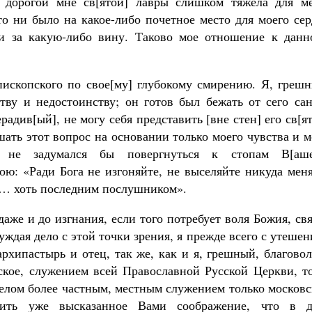
 дорогой мне св[ятой] лавры слишком тяжела для ме
то ни было на какое-либо почетное место для моего се
ли за какую-либо вину. Таково мое отношение к данн
пископского по свое[му] глубокому смирению. Я, грешн
тву и недостоинству; он готов был бежать от сего сан
радив[ый], не могу себя представить [вне стен] его св[я
шать этот вопрос на основании только моего чувства и 
не задумался бы повергнуться к стопам В[аше
ою: «Ради Бога не изгоняйте, не выселяйте никуда мен
ть… хоть последним послушником».
аже и до изгнания, если того потребует воля Божия, св
ждая дело с этой точки зрения, я прежде всего с утеше
рхипастырь и отец, так же, как и я, грешный, благово
ьское, служением всей Православной Русской Церкви, т
делом более частным, местным служением только москов
ить уже высказанное Вами соображение, что в д