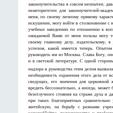
законоучительства я совсем неопытен; да
неавторитетен для законоучителей-акаде
меня, по своему личному прямому характе
искушение, могу войти в столкновение с 
учебных заведениях по отношению к вопр
ожидаемой Вами от меня пользы могу т
своему главному делу, издательскому, 
успехом, какой имеется теперь. Опытом 
руководить им из Москвы. Слава Богу, оно
и в светской литературе. С одной сторон
надзора и руководства этим делом вызвал
необходимость охранения этого дела от в
сведущих, его значения для церковной
вредить бессознательно, а иногда, может 
безотлучного стояния на страже духа и 
при таких благоприятных сравнительно 
житейскую, на борьбу с разными учре
казначе[йс]тва, паломничества и про[че