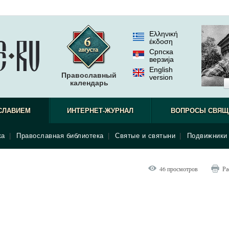
Ελληνική
έκδοση
Српска
верзиjа
English
Православный
version
календарь
СЛАВИЕМ
ИНТЕРНЕТ-ЖУРНАЛ
ВОПРОСЫ СВЯЩ
ка
|
Православная библиотека
|
Святые и святыни
|
Подвижники 
46 просмотров
Ра