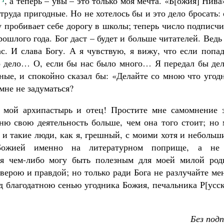
, а теперь – увы – это только моя мечта. «Б[ожия] Нива
труда пригодные. Но не хотелось бы и это дело бросать:
 пробивает себе дорогу в школы; теперь число подписч
ошлого года. Бог даст – будет и больше читателей. Ведь
с. И слава Богу. А я чувствую, я вижу, что если попа
о дело… О, если бы нас было много… Я передал бы дел
ные, и спокойно сказал бы: «Делайте со мною что угод
мне не задуматься?
 мой архипастырь и отец! Простите мне самомнение э
ню свою деятельность больше, чем она того стоит; но 
а и такие люди, как я, грешный, с моими хотя и неболь
Божией именно на литературном поприще, а не
я чем-либо могу быть полезным для моей милой род
 верою и правдой; но только ради Бога не разлучайте ме
од благодатною сенью угодника Божия, печальника Р[усс
Без под