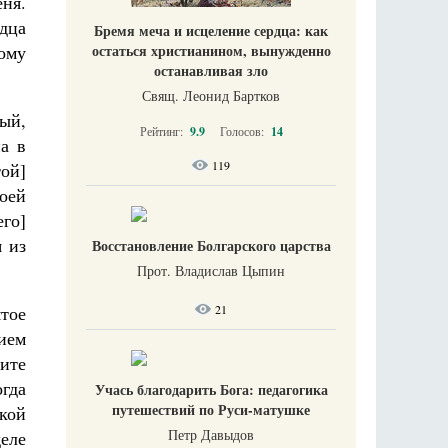
ня.
рдца
Бремя меча и исцеление сердца: как
остаться христианином, вынужденно
ому
останавливая зло
Свящ. Леонид Бартков
ый,
Рейтинг:
9.9
Голосов:
14
а в
119
той]
моей
го]
я из
Восстановление Болгарского царства
Прот. Владислав Цыпин
21
ятое
нием
лите
огда
Учась благодарить Бога: педагогика
путешествий по Руси-матушке
ской
Петр Давыдов
еле