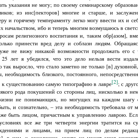
вать указания не могу; по своему семинарскому образов
миков; из инс[пекторов] многие и старше, и заслужен
ру и горячему темпераменту легко могу ввести их и се
их начальством, ибо и теперь многим возмущаюсь в свет
осам религиозного воспитания и, таким обр[азом], вме
олько принести вред делу и соблазн людям. Обращаяс
я уже не вижу никакой возможности продолжать его с 
25 лет я убедился, что это дело нельзя вести издале
 так выросло, что стало заметно не только [в] духовной
ы, необходимость близкого, постоянного, непосредствен
[2]
а к существованию самую типографию в лавре
; с друг
сякого рода покушений со стороны лиц, нисколько в не
 жизни не понимающих, но могущих на каждом шагу 
быть, и сознательно, – эта необходимость требовала от 
даже быть лицом, причастным к управлению лаврою. Есл
условиях все же три четверти энергии тратится на су
ждениями и лицами, на прием лиц по делам редакц
го], в чем, к сожалению, никто не может меня заменит