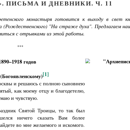
. ПИСЬМА И ДНЕВНИКИ. Ч. 11
етенского монастыря готовится к выходу в свет кн
а (Рождественского) "На страже духа". Предлагаем на
миться с отрывками из этой работы.
***
1890–1918 годов
[1]
(Богоявленскому)
Москвы и решаюсь с полною сыновнею
ятый, как моему отцу и благодетелю,
умаю и чувствую.
раздник Святой Троицы, то так был
Как найти своё место в жизни
шелся ничего сказать Вам более
Кирилл Мурышев
найдете во мне желаемого и искомого.