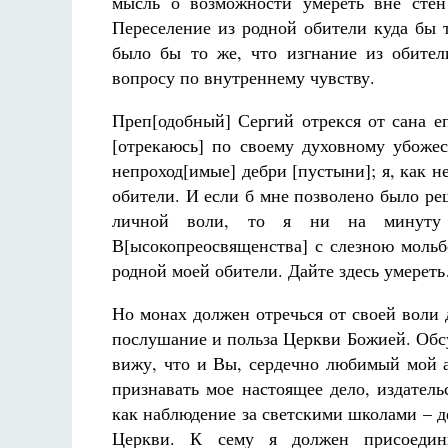
мысль о возможности умереть вне стен
Переселение из родной обители куда бы 
было бы то же, что изгнание из обите
вопросу по внутреннему чувству.
Преп[одобный] Сергий отрекся от сана е
[отрекаюсь] по своему духовному убожес
непроход[имые] дебри [пустыни]; я, как не
обители. И если б мне позволено было ре
личной воли, то я ни на минуту 
В[ысокопреосвященства] с слезною мольб
родной моей обители. Дайте здесь умере
Но монах должен отречься от своей воли д
послушание и польза Церкви Божией. Обсу
вижу, что и Вы, сердечно любимый мой а
признавать мое настоящее дело, издател
как наблюдение за светскими школами – 
Церкви. К сему я должен присоедин