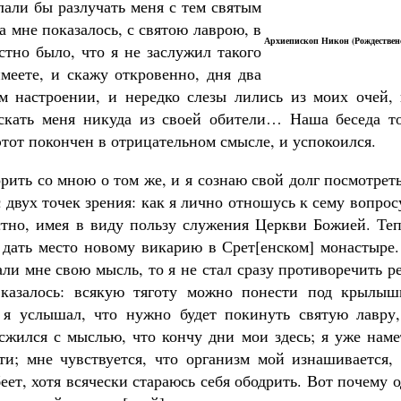
лали бы разлучать меня с тем святым
да мне показалось, с святою лаврою, в
Архиепископ Никон (Рождествен
тно было, что я не заслужил такого
меете, и скажу откровенно, дня два
м настроении, и нередко слезы лились из моих очей, 
скать меня никуда из своей обители… Наша беседа то
Великомученик Георгий Победоносец. Н
святого
 этот покончен в отрицательном смысле, и успокоился.
Роман Котов
рить со мною о том же, и я сознаю свой долг посмотрет
двух точек зрения: как я лично отношусь к сему вопрос
стно, имея в виду пользу служения Церкви Божией. Теп
дать место новому викарию в Срет[енском] монастыре.
али мне свою мысль, то я не стал сразу противоречить р
казалось: всякую тяготу можно понести под крылыш
ь я услышал, что нужно будет покинуть святую лавру,
сжился с мыслью, что кончу дни мои здесь; я уже наме
ти; мне чувствуется, что организм мой изнашивается, 
еет, хотя всячески стараюсь себя ободрить. Вот почему 