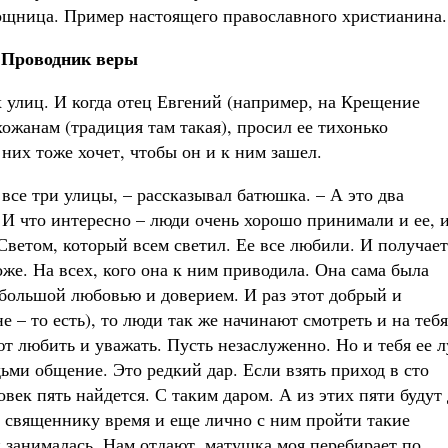
ощница. Пример настоящего православного христианина.
Проводник веры
х улиц. И когда отец Евгений (например, на Крещение
ожанам (традиция там такая), просил ее тихонько
 них тоже хочет, чтобы он и к ним зашел.
все три улицы, – рассказывал батюшка. – А это два
. И что интересно – люди очень хорошо принимали и ее, 
ветом, который всем светил. Ее все любили. И получает
оже. На всех, кого она к ним приводила. Она сама была
 большой любовью и доверием. И раз этот добрый и
 – то есть), то люди так же начинают смотреть и на тебя
ют любить и уважать. Пусть незаслуженно. Но и тебя ее 
дьми общение. Это редкий дар. Если взять приход в сто
век пять найдется. С таким даром. А из этих пяти будут
ь священнику время и еще лично с ним пройти такие
и занималась. Нам отдают, матушка моя перебирает по