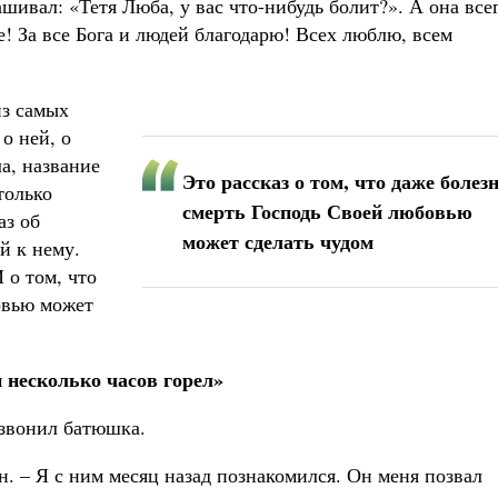
шивал: «Тетя Люба, у вас что-нибудь болит?». А она всег
е! За все Бога и людей благодарю! Всех люблю, всем
из самых
о ней, о
а, название
Это рассказ о том, что даже болез
только
смерть Господь Своей любовью
аз об
может сделать чудом
й к нему.
 о том, что
овью может
 несколько часов горел»
озвонил батюшка.
он. – Я с ним месяц назад познакомился. Он меня позвал