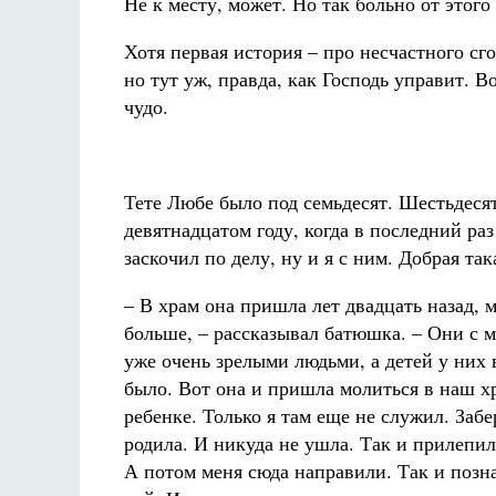
Не к месту, может. Но так больно от этого 
Хотя первая история – про несчастного сг
но тут уж, правда, как Господь управит. В
чудо.
Тете Любе было под семьдесят. Шестьдесят 
девятнадцатом году, когда в последний раз
заскочил по делу, ну и я с ним. Добрая така
– В храм она пришла лет двадцать назад, 
больше, – рассказывал батюшка. – Они с 
уже очень зрелыми людьми, а детей у них 
было. Вот она и пришла молиться в наш х
ребенке. Только я там еще не служил. Забе
родила. И никуда не ушла. Так и прилепил
А потом меня сюда направили. Так и позн