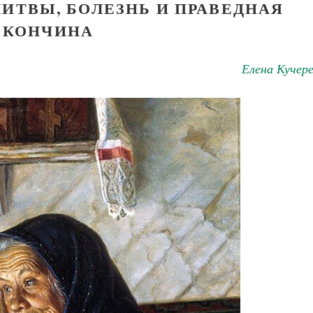
ЛИТВЫ, БОЛЕЗНЬ И ПРАВЕДНАЯ
КОНЧИНА
Елена Кучер
Великомученик Георгий Победоносец. Н
святого
Роман Котов
Как найти своё место в жизни
Кирилл Мурышев