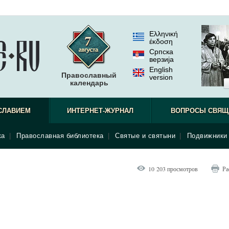
Ελληνική
έκδοση
Српска
верзиjа
English
Православный
version
календарь
СЛАВИЕМ
ИНТЕРНЕТ-ЖУРНАЛ
ВОПРОСЫ СВЯЩ
ка
|
Православная библиотека
|
Святые и святыни
|
Подвижники 
10 203 просмотров
Ра