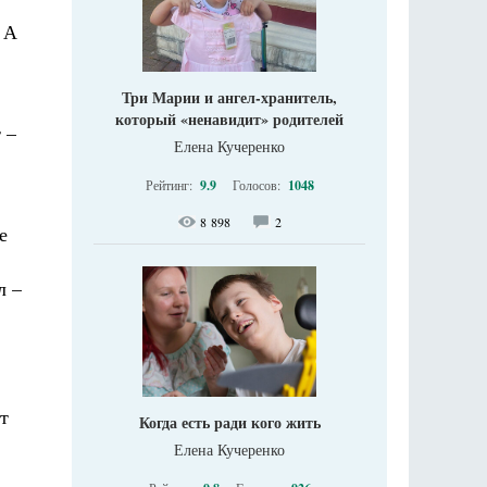
 А
Три Марии и ангел-хранитель,
который «ненавидит» родителей
 –
Елена Кучеренко
Рейтинг:
9.9
Голосов:
1048
8 898
2
е
л –
т
Когда есть ради кого жить
Елена Кучеренко