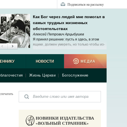
Подписаться на рассылку
Как Бог через людей мне помогал в
самых трудных жизненных
обстоятельствах
Алексей Петрович Арцыбушев
Я принял решение: пусть я здесь, в этом
ящике, должен умереть, но только чтобы из-
за меня никто не сел.
ЕННИКУ
НОВОСТИ
МЕДИА
благочестия
|
Жизнь Церкви
|
Богослужение
спечатать
НОВИНКИ ИЗДАТЕЛЬСТВА
«ВОЛЬНЫЙ СТРАННИК»