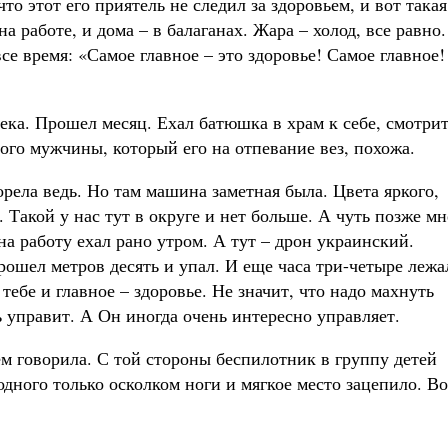
что этот его приятель не следил за здоровьем, и вот такая
а работе, и дома – в балаганах. Жара – холод, все равно.
все время: «Самое главное – это здоровье! Самое главное!
ека. Прошел месяц. Ехал батюшка в храм к себе, смотрит
ого мужчины, который его на отпевание вез, похожа.
орела ведь. Но там машина заметная была. Цвета яркого,
 Такой у нас тут в округе и нет больше. А чуть позже мн
на работу ехал рано утром. А тут – дрон украинский.
рошел метров десять и упал. И еще часа три-четыре лежа
 тебе и главное – здоровье. Не значит, что надо махнуть
ь управит. А Он иногда очень интересно управляет.
м говорила. С той стороны беспилотник в группу детей
одного только осколком ноги и мягкое место зацепило. Во