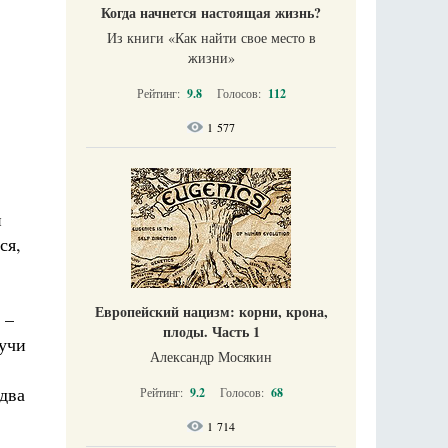
Когда начнется настоящая жизнь?
Из книги «Как найти свое место в
жизни​»
Рейтинг:
9.8
Голосов:
112
1 577
и
ся,
Европейский нацизм: корни, крона,
 –
плоды. Часть 1
лучи
Александр Мосякин
 два
Рейтинг:
9.2
Голосов:
68
1 714