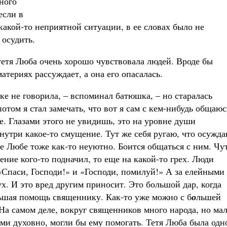
дного
если в
какой-то неприятной ситуации, в ее словах было не
 осудить.
тетя Люба очень хорошо чувствовала людей. Вроде бы
атериях рассуждает, а она его опасалась.
еке не говорила, – вспоминал батюшка, – но старалась
отом я стал замечать, что вот я сам с кем-нибудь общаюс
ие. Глазами этого не увидишь, это на уровне души
внутри какое-то смущение. Тут же себя ругаю, что осужд
те Любе тоже как-то неуютно. Боится общаться с ним. Чу
ение кого-то подначил, то еще на какой-то грех. Люди
 «Спаси, Господи!» и «Господи, помилуй!» А за елейными
ух. И это вред другим приносит. Это большой дар, когда
льшая помощь священнику. Как-то уже можно с б
о
льшей
 На самом деле, вокруг священников много народа, но ма
ыми духовно, могли бы ему помогать. Тетя Люба была одн