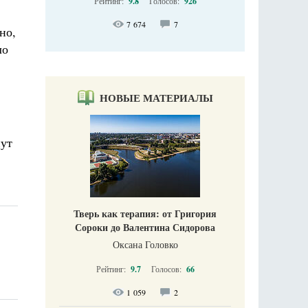
Рейтинг:
9.8
Голосов:
926
7 674
7
но,
ло
НОВЫЕ МАТЕРИАЛЫ
нут
Тверь как терапия: от Григория
Сороки до Валентина Сидорова
Оксана Головко
Рейтинг:
9.7
Голосов:
66
1 059
2