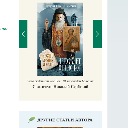
енко
П
Е
аучись у
Чего ждет от нас Бог. 10 заповедей Божиих
Святитель Николай Сербский
ДРУГИЕ СТАТЬИ АВТОРА