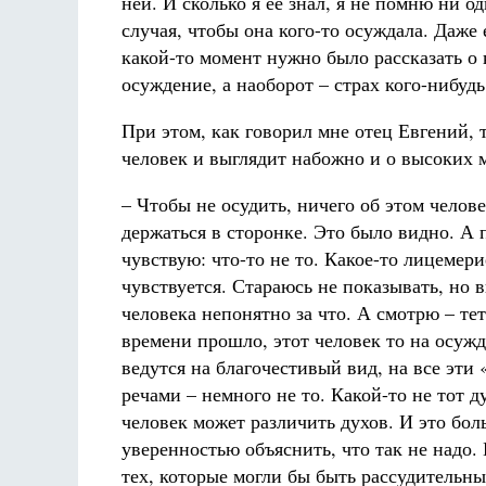
ней. И сколько я ее знал, я не помню ни о
случая, чтобы она кого-то осуждала. Даже 
какой-то момент нужно было рассказать о 
осуждение, а наоборот – страх кого-нибудь
При этом, как говорил мне отец Евгений, 
человек и выглядит набожно и о высоких м
– Чтобы не осудить, ничего об этом челов
держаться в сторонке. Это было видно. А п
чувствую: что-то не то. Какое-то лицемер
чувствуется. Стараюсь не показывать, но 
человека непонятно за что. А смотрю – те
времени прошло, этот человек то на осужд
ведутся на благочестивый вид, на все эти
речами – немного не то. Какой-то не тот д
человек может различить духов. И это бо
уверенностью объяснить, что так не надо.
тех, которые могли бы быть рассудительн