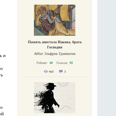
Память апостола Иакова, брата
Господня
Аббат Эльфрик Грамматик
ь и
Рейтинг:
10
Голосов:
92
аю
945
3
ть
ло
ой