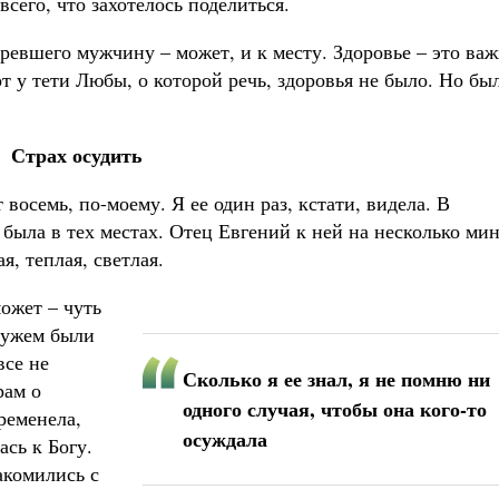
всего, что захотелось поделиться.
оревшего мужчину – может, и к месту. Здоровье – это важ
от у тети Любы, о которой речь, здоровья не было. Но бы
Страх осудить
восемь, по-моему. Я ее один раз, кстати, видела. В
 была в тех местах. Отец Евгений к ней на несколько ми
я, теплая, светлая.
может – чуть
мужем были
все не
Сколько я ее знал, я не помню ни
рам о
одного случая, чтобы она кого-то
ременела,
осуждала
ась к Богу.
акомились с