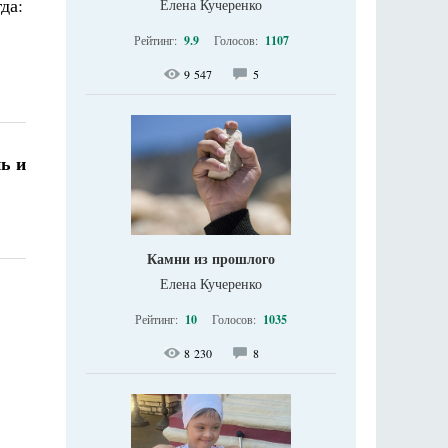
да:
Елена Кучеренко
Рейтинг:
9.9
Голосов:
1107
9 547
5
нь и
Камни из прошлого
Елена Кучеренко
Рейтинг:
10
Голосов:
1035
8 230
8