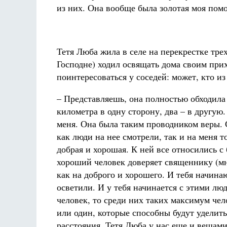
из них. Она вообще была золотая моя пом
Тетя Люба жила в селе на перекрестке тре
Господне) ходил освящать дома своим прих
поинтересоваться у соседей: может, кто из
– Представляешь, она полностью обходила 
километра в одну сторону, два – в другую
меня. Она была таким проводником веры. С
как люди на нее смотрели, так и на меня т
добрая и хорошая. К ней все относились с
хороший человек доверяет священнику (мне
как на доброго и хорошего. И тебя начина
осветили. И у тебя начинается с этими лю
человек, то среди них таких максимум чело
или один, которые способны будут уделит
расстояния. Тетя Люба у нас еще и вещам