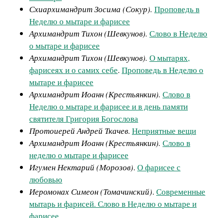
Схиархимандрит Зосима (Сокур).
Проповедь в
Неделю о мытаре и фарисее
Архимандрит Тихон (Шевкунов).
Слово в Неделю
о мытаре и фарисее
Архимандрит Тихон (Шевкунов).
О мытарях,
фарисеях и о самих себе
.
Проповедь в Неделю о
мытаре и фарисее
Архимандрит Иоанн (Крестьянкин).
Слово в
Неделю о мытаре и фарисее и в день памяти
святителя Григория Богослова
Протоиерей Андрей Ткачев
.
Неприятные вещи
Архимандрит Иоанн (Крестьянкин).
Слово в
неделю о мытаре и фарисее
Игумен Нектарий (Морозов)
.
О фарисее с
любовью
Иеромонах Симеон (Томачинский)
.
Современные
мытарь и фарисей. Слово в Неделю о мытаре и
фарисее