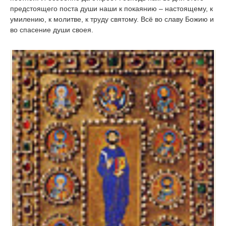
предстоящего поста души наши к покаянию – настоящему, к
умилению, к молитве, к труду святому. Всё во славу Божию и
во спасение души своея.