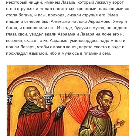
некоторый нищий, именем Лазарь, который лежал у ворот
его в струпьях и желал напитаться крошками, падающими со
стола богача, и псы, приходя, лизали струпья его. Умер
нищий и отнесен был Ангелами на лоно Авраамово. Умер и
богач, и похоронили его. И в аде, будучи в муках, он поднял
глаза свои, увидел вдали Авраама и Лазаря на лоне его и,
возопив, сказал: отче Аврааме! умилосердись надо мною и
пошли Лазаря, чтобы омочил конец перста своего в воде и
прохладил язык мой, ибо я мучаюсь в пламени сем.