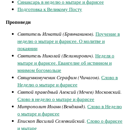
Синаксарь в неделю о мытаре и фарисее
Подготовка к Великому Посту
Проповеди
Святитель Игнатий (Брянчанинов).
Поучение в
неделю о мытаре и фарисее. О молитве и
покаянии
Святитель Николай (Велимирович).
Неделя о
мытаре и фарисее. Евангелие об истинном и
мнимом богомольце
Священномученик Серафим (Чичагов).
Слово в
Неделю о мытаре и фарисее
Святой праведный Алексий (Мечев) Московский.
Слово в неделю о мытаре и фарисее
Митрополит Иоанн (Вендланд).
Слово в Неделю
о мытаре и фарисее
Епископ Василий Селевкийский
.
Слово о фарисее
и мытаре