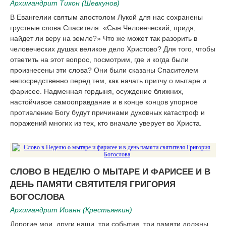
Архимандрит Тихон (Шевкунов)
В Евангелии святым апостолом Лукой для нас сохранены
грустные слова Спасителя: «Сын Человеческий, придя,
найдет ли веру на земле?» Что же может так разорить в
человеческих душах великое дело Христово? Для того, чтобы
ответить на этот вопрос, посмотрим, где и когда были
произнесены эти слова? Они были сказаны Спасителем
непосредственно перед тем, как начать притчу о мытаре и
фарисее. Надменная гордыня, осуждение ближних,
настойчивое самооправдание и в конце концов упорное
противление Богу будут причинами духовных катастроф и
поражений многих из тех, кто вначале уверует во Христа.
СЛОВО В НЕДЕЛЮ О МЫТАРЕ И ФАРИСЕЕ И В
ДЕНЬ ПАМЯТИ СВЯТИТЕЛЯ ГРИГОРИЯ
БОГОСЛОВА
Архимандрит Иоанн (Крестьянкин)
Дорогие мои, други наши, три события, три памяти должны