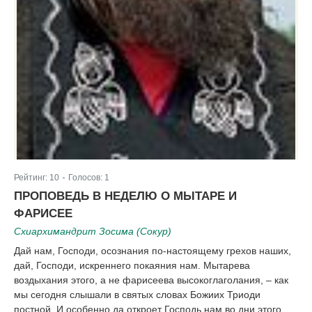
Рейтинг:
10
Голосов:
1
|
ПРОПОВЕДЬ В НЕДЕЛЮ О МЫТАРЕ И
ФАРИСЕЕ
Схиархимандрит Зосима (Сокур)
Дай нам, Господи, осознания по-настоящему грехов наших,
дай, Господи, искреннего покаяния нам. Мытарева
воздыхания этого, а не фарисеева высокоглаголания, – как
мы сегодня слышали в святых словах Божиих Триоди
постной. И особенно да откроет Господь нам во дни этого