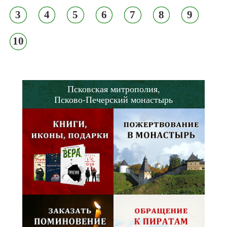
3
4
5
6
7
8
9
10
Псковская митрополия,
Псково-Печерский монастырь