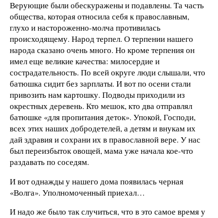
Верующие были обескуражены и подавлены. Та часть
общества, которая относила себя к православным,
глухо и настороженно-молча противилась
происходящему. Народ терпел. О терпении нашего
народа сказано очень много. Но кроме терпения он
имел еще великие качества: милосердие и
сострадательность. По всей округе люди слышали, что
батюшка сидит без зарплаты. И вот по осени стали
привозить нам картошку. Подводы приходили из
окрестных деревень. Кто мешок, кто два отправлял
батюшке «для пропитания деток». Упокой, Господи,
всех этих наших добродетелей, а детям и внукам их
дай здравия и сохрани их в православной вере. У нас
был переизбыток овощей, мама уже начала кое-что
раздавать по соседям.
И вот однажды у нашего дома появилась черная
«Волга». Уполномоченный приехал…
И надо же было так случиться, что в это самое время у