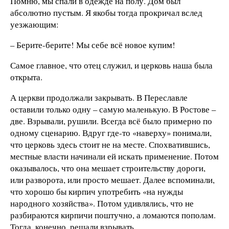
Помню, мы спали в одежде на полу. Дом был
абсолютно пустым. Я якобы тогда прокричал вслед
уезжающим:
– Берите-берите! Мы себе всё новое купим!
Самое главное, что отец служил, и церковь наша была
открыта.
А церкви продолжали закрывать. В Переславле
оставили только одну – самую маленькую. В Ростове –
две. Взрывали, рушили. Всегда всё было примерно по
одному сценарию. Вдруг где-то «наверху» понимали,
что церковь здесь стоит не на месте. Спохватившись,
местные власти начинали ей искать применение. Потом
оказывалось, что она мешает строительству дороги,
или разворота, или просто мешает. Далее вспоминали,
что хорошо бы кирпич употребить «на нужды
народного хозяйства». Потом удивлялись, что не
разбираются кирпичи поштучно, а ломаются пополам.
Тогда, конечно, решали взрывать…