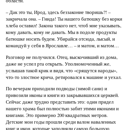
области.
– Дак это ты, Ирод, здесь беззаконие творишь?! –
закричала она. – Гнида! Ты нашего батюшку без корки
хлеба оставил! Закона такого нет, чтоб мне указывать,
кому давать, кому не давать. Мы в подоле продукты
батюшке носить будем. Убирайся отсюда, лысый, и
командуй у себя в Ярославле… – и матом, и матом…
Разговор не получился. Отец, выскочивший из дома,
даже не успел рта открыть. Уполномоченный же,
услышав такой крик и видя, что «срящутся народы»,
что-то злостное крича, ретировался к машине и уехал.
По вечерам приходили подводы (зимой сани) и
привозили иконы и книги из закрывавшихся церквей.
Сейчас даже трудно представить это: один придел
нашего храма был полностью забит этими иконами и
книгами. Это примерно 200 квадратных метров.
Детские мои годы прошли среди валом наваленных
книг и икон, которые заполняли самую большую