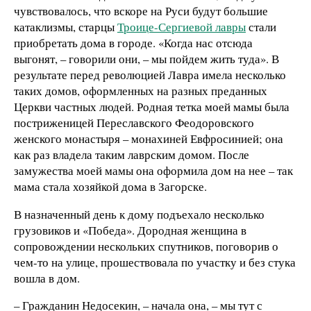
чувствовалось, что вскоре на Руси будут большие
катаклизмы, старцы
Троице-Сергиевой лавры
стали
приобретать дома в городе. «Когда нас отсюда
выгонят, – говорили они, – мы пойдем жить туда». В
результате перед революцией Лавра имела несколько
таких домов, оформленных на разных преданных
Церкви частных людей. Родная тетка моей мамы была
постриженицей Переславского Феодоровского
женского монастыря – монахиней Евфросинией; она
как раз владела таким лаврским домом. После
замужества моей мамы она оформила дом на нее – так
мама стала хозяйкой дома в Загорске.
В назначенный день к дому подъехало несколько
грузовиков и «Победа». Дородная женщина в
сопровождении нескольких спутников, поговорив о
чем-то на улице, прошествовала по участку и без стука
вошла в дом.
– Гражданин Недосекин, – начала она, – мы тут с