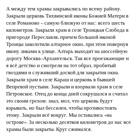
А между тем храмы закрывались по всему району.
Закрыли церковь Тихвинской иконы Божией Матери в
селе Романово – самую близкую от нас: всего шесть
километров. Закрыли храм в селе Троицкая Слобода в
пригороде Переславля, причем большой иконой
Троицы заколотили алтарное окно, при этом повернув
икону ликами к улице. Алтарь выходит на шоссейную
дорогу Москва–Архангельск. Так все проезжающие и
я всё детство и смотрели на тот образ, пробитый
гвоздями и служивший доской для закрытия окна.
Закрыли храм в селе Караш и церковь в бывшей
Вепревой пустыни. Закрыли и взорвали храм в селе
Петровское. Отец до конца дней сокрушался и считал
это своим грехом: знал, мол, что церковь будут
взрывать, но был бессилен, чтобы противостоять
этому. Закрыли всё вокруг. Мы оставались «на
острове». За несколько десятков километров до нас все
храмы были закрыты. Круг сжимался.