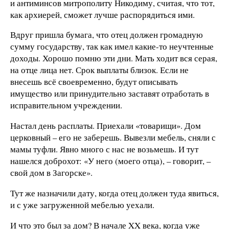
и антиминсов митрополиту Никодиму, считая, что тот,
как архиерей, сможет лучше распорядиться ими.
Вдруг пришла бумага, что отец должен громадную
сумму государству, так как имел какие-то неучтенные
доходы. Хорошо помню эти дни. Мать ходит вся серая,
на отце лица нет. Срок выплаты близок. Если не
внесешь всё своевременно, будут описывать
имущество или принудительно заставят отработать в
исправительном учреждении.
Настал день расплаты. Приехали «товарищи». Дом
церковный – его не заберешь. Вывезли мебель, сняли с
мамы туфли. Явно много с нас не возьмешь. И тут
нашелся доброхот: «У него (моего отца), – говорит, –
свой дом в Загорске».
Тут же назначили дату, когда отец должен туда явиться,
и с уже загруженной мебелью уехали.
И что это был за дом?
В начале XX века, когда уже