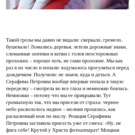
Такой грозы мы давно не видали: сверкало, гремело,
бушевало! Ломались деревья, летели дорожные знаки,
сломанные зонтики и кепки с голов неосторожных
прохожих – хорошо хоть, не сами прохожие. Мы как
раз в их число и попали: вздумалось прогуляться перед
дождичком. Получили: не знаем, куда и деться. А
Серафима Петровна вообще впервые попала в такую
переделку – смотрела во все глаза и немножко боялась.
Немножко – потому что мы ее прикрывали. Тут
громыхнуло так, что мы присели от страха: черное
небо раскололось надвое – молния прошлась, как
раскаленный нож по маслу. Реакция Серафимы
Петровны заставила присесть уже от смеха: «Ну, не
фига себе! Крутой у Христа фотоаппарат! Мощная