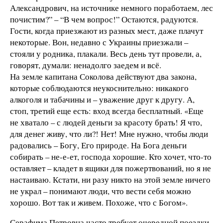
Александрович, на источнике немного поработаем, лес
почистим?” – “В чем вопрос!” Остаются, радуются.
Гости, когда приезжают из разных мест, даже плачут
некоторые. Вон, недавно с Украины приезжали –
стояли у родника, плакали. Весь день тут провели, а,
говорят, думали: ненадолго заедем и всё.
На земле капитана Соколова действуют два закона,
которые соблюдаются неукоснительно: никакого
алкоголя и табачины и – уважение друг к другу. А,
стоп, третий еще есть: вход всегда бесплатный. «Еще
не хватало – с людей деньги за красоту брать! Я что,
для денег живу, что ли?! Нет! Мне нужно, чтобы люди
радовались – Богу, Его природе. На Бога деньги
собирать – не-е-ет, господа хорошие. Кто хочет, что-то
оставляет – кладет в ящики для пожертвований, но я не
настаиваю. Кстати, ни разу никто на этой земле ничего
не украл – понимают люди, что вести себя можно
хорошо. Вот так и живем. Похоже, что с Богом».
Серафима Петровна часто требует очередной поездки