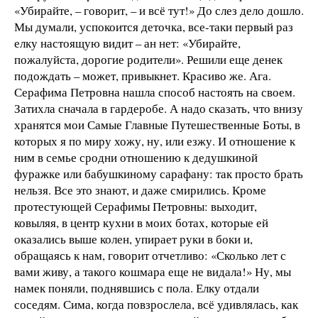
«Убирайте, – говорит, – и всё тут!» До слез дело дошло.
Мы думали, успокоится деточка, все-таки первый раз
елку настоящую видит – ан нет: «Убирайте,
пожалуйста, дорогие родители». Решили еще денек
подождать – может, привыкнет. Красиво же. Ага.
Серафима Петровна нашла способ настоять на своем.
Затихла сначала в гардеробе. А надо сказать, что внизу
хранятся мои Самые Главные Путешественные Боты, в
которых я по миру хожу, ну, или езжу. И отношение к
ним в семье сродни отношению к дедушкиной
фуражке или бабушкиному сарафану: так просто брать
нельзя. Все это знают, и даже смирились. Кроме
протестующей Серафимы Петровны: выходит,
ковыляя, в центр кухни в моих ботах, которые ей
оказались выше колен, упирает руки в боки и,
обращаясь к нам, говорит отчетливо: «Сколько лет с
вами живу, а такого кошмара еще не видала!» Ну, мы
намек поняли, поднявшись с пола. Елку отдали
соседям. Сима, когда повзрослела, всё удивлялась, как