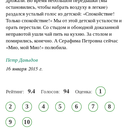
дрожали. Во время небольшой передышки (мы
остановились, чтобы набрать воздуху в легкие)
раздался усталый голос из детской: «Спокойствие!
Только спокойствие!» Мы от этой детской усталости и
орать перестали. Со стыдом и обоюдной доказанной
неправотой ушли чай пить на кухню. За столом и
помирились, конечно. А Серафима Петровна сейчас
«Мио, мой Мио!» полюбила.
Петр Давыдов
16 января 2015 г.
9.4
94
1
Рейтинг:
Голосов:
Оценка:
2
3
4
5
6
7
8
9
10