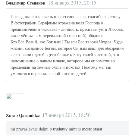
18 января 2015, 20:15
Владимир Степанов
Последняя фотка очень профессиональна, спасибо её автору.
В фотографии Серафимы отражена воля Господа о
предназначении человека - личность, красивый ум и Любовь,
заключённые в матереиальной (телесной) оболочке.
Кто Бог Велий, яко Бог наш? Ты еси Бог творяй Чудеса! Чудо
жизни, созданное Богом, которое Он нам явил для обозрения
через наших детей. Дети ближе к Богу своей чистотой, это
напоминание о нашем начале, котороое мы опрометчиво
променяли на земные блага и похоть:( Поэтому мы так
умиляемся первоначальной чистоте детей
17 января 2015, 18:50
Zurab Qarumidze
mi pravaslavnie daljni b trudnuiy minutu meste staiat