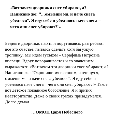
«Вот зачем дворники снег убирают, а?
Написано же: “…омыеши мя, и паче снега
убелюся”. Я иду себе и убеляюсь паче снега –
чего они снег убирают?!»
Бедняги дворники, пыхтя и поругиваясь, разгребают
всё это счастье, пытаясь сделать хотя бы узкую
тропинку. Мы идем гуськом – Серафима Петровна
впереди. Вдруг поворачивается и со значением
выражается: «Вот зачем эти дворники снег убирают, а?
Написано же: “Окропиши мя иссопом, и очищуся,
омыеши мя, и паче снега убелюся”. Я иду себе и
убеляюсь паче снега – чего они снег убирают?!» Такое
вот детское покаянное богословие. Я и притих
неавторитетно. Даже о своих грехах призадумался.
Долго думал.
…ОМОН Царя Небесного