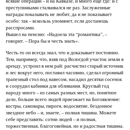
всякие операции – и на Кавказе, и много еще где: и с
преступниками сталкивался не раз. Заслуженные
награды показывать не любит, да и не показывает
особо: так – вскользь упомянет, если достанешь
расспросами.
Вышел на пенсию: «Надоела эта “романтика”, –
говорит. – Пора бы и честь знать».
Честь-то он всегда знал, что и доказывает постоянно.
Тем, например, что, взяв под Вологдой участок земли в
аренду, устроил в нем рай: расчистил старый источник
и лес вокруг него, поставил часовню, сделал огромный
трапезный стол под навесом, насадил десятки сосенок
и соорудил кабинки для обливания. Круглый год
народу много – из самых разных мест, но, понятное
дело, больше всего людей приезжает на Богоявление:
костры, самовары, пироги, водосвятие, бездонное
звездное небо – и, знаете, – полная тишина. Можете
себе представить: сотни людей – и полная,
торжественная, благоговейная, но и радостная тишина.