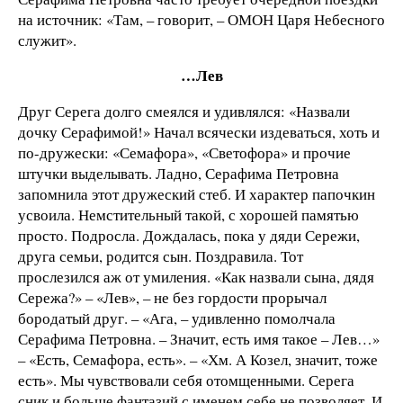
на источник: «Там, – говорит, – ОМОН Царя Небесного
служит».
…Лев
Друг Серега долго смеялся и удивлялся: «Назвали
дочку Серафимой!» Начал всячески издеваться, хоть и
по-дружески: «Семафора», «Светофора» и прочие
штучки выделывать. Ладно, Серафима Петровна
запомнила этот дружеский стеб. И характер папочкин
усвоила. Немстительный такой, с хорошей памятью
просто. Подросла. Дождалась, пока у дяди Сережи,
друга семьи, родится сын. Поздравила. Тот
прослезился аж от умиления. «Как назвали сына, дядя
Сережа?» – «Лев», – не без гордости прорычал
бородатый друг. – «Ага, – удивленно помолчала
Серафима Петровна. – Значит, есть имя такое – Лев…»
– «Есть, Семафора, есть». – «Хм. А Козел, значит, тоже
есть». Мы чувствовали себя отомщенными. Серега
сник и больше фантазий с именем себе не позволяет. И