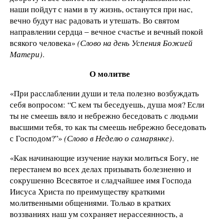
наши пойдут с нами в ту жизнь, останутся при нас,
вечно будут нас радовать и утешать. Во святом
направлении сердца ‒ вечное счастье и вечный покой
всякого человека»
(Слово на день Успения Божией
Матери)
.
О молитве
«При расслаблении души и тела полезно возбуждать
себя вопросом: “С кем ты беседуешь, душа моя? Если
ты не смеешь вяло и небрежно беседовать с людьми
высшими тебя, то как ты смеешь небрежно беседовать
с Господом?”»
(Слово в Неделю о самарянке)
.
«Как начинающие изучение науки молиться Богу, не
перестанем во всех делах призывать болезненно и
сокрушенно Всесвятое и сладчайшее имя Господа
Иисуса Христа по преимуществу краткими
молитвенными общениями. Только в кратких
воззваниях наш ум сохраняет нерассеянность, а