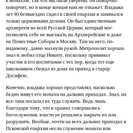
к монахам. Так что мы были уверены: он поворчит-
поворчит, но в конце концов нам не откажет. Владыка
лет 40 безвыездно сидел в своей епархии и занимался
только церковными делами. Он был единственным
архиереем во всей Русской Церкви, который мог
позволить себе не выезжать на Архиерейские и даже
на Поместные Соборы в Москву. Там на него, по-
видимому, давно махнули рукой. Митрополит хорошо
знал и любил отца Никиту, поскольку принимал
участие в его воспитании с тех пор, когда тот еще
школьником сбежал из дома на приход к старцу
Досифею.
Конечно, владыка хорошо представлял, насколько
бедно живут его монахи на дальних приходах. Знал, но
все-таки посылал их туда служить. Ведь лишь
благодаря тому, что в храмах совершались
богослужения, власти не решались закрыть их или
разрушить. Вообще, почти на всех дальних приходах в
Псковской епархии несли служение монахи или