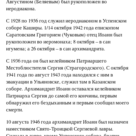
Августином (Беляевым) был рукоположен во
иеродиакона.
С 1928 по 1936 год служил иеродиаконом в Успенском
соборе Каширы. 1/14 октября 1942 года епископом
Саратовским Григорием (Чуковым) отец Иоанн был
рукоположен во иеромонаха; 8 октября – в сан
игумена; а 26 октября – в сан архимандрита.
С 1936 года он был келейником Патриаршего
Местоблюстителя Сергия (Страгородского). С октября
1941 года по август 1943 года находился с ним в
эвакуации в Ульяновске, служил там в Казанском
соборе. Архимандрит Иоанн оставался келейником
Патриарха Сергия до самой его кончины, первым
обнаружил его бездыханным и первым сообщил моего
смерти.
10 августа 1946 года архимандрит Иоанн был назначен
наместником Свято-Троицкой Сергиевой лавры.
Сначала в лавре, кроме Успенского собора, братии