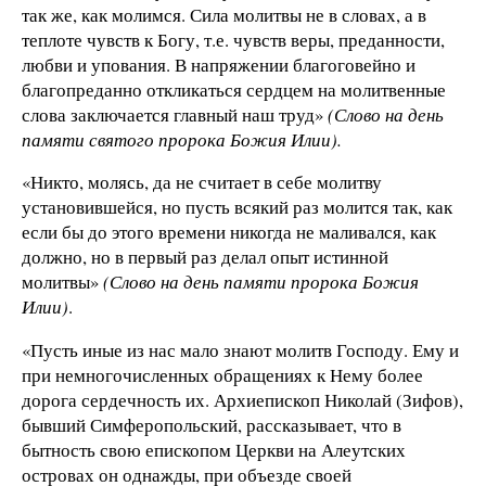
так же, как молимся. Сила молитвы не в словах, а в
теплоте чувств к Богу, т.е. чувств веры, преданности,
любви и упования. В напряжении благоговейно и
благопреданно откликаться сердцем на молитвенные
слова заключается главный наш труд»
(Слово на день
памяти святого пророка Божия Илии).
«Никто, молясь, да не считает в себе молитву
установившейся, но пусть всякий раз молится так, как
если бы до этого времени никогда не маливался, как
должно, но в первый раз делал опыт истинной
молитвы»
(Слово на день памяти пророка Божия
Илии)
.
«Пусть иные из нас мало знают молитв Господу. Ему и
при немногочисленных обращениях к Нему более
дорога сердечность их. Архиепископ Николай (Зифов),
бывший Симферопольский, рассказывает, что в
бытность свою епископом Церкви на Алеутских
островах он однажды, при объезде своей