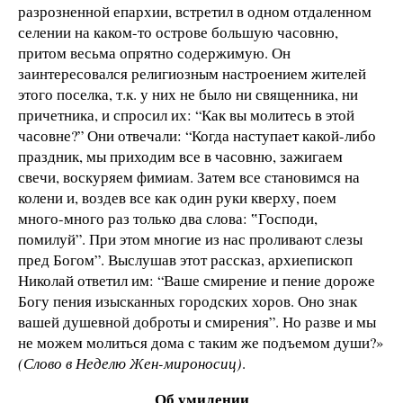
разрозненной епархии, встретил в одном отдаленном
селении на каком-то острове большую часовню,
притом весьма опрятно содержимую. Он
заинтересовался религиозным настроением жителей
этого поселка, т.к. у них не было ни священника, ни
причетника, и спросил их: “Как вы молитесь в этой
часовне?” Они отвечали: “Когда наступает какой-либо
праздник, мы приходим все в часовню, зажигаем
свечи, воскуряем фимиам. Затем все становимся на
колени и, воздев все как один руки кверху, поем
много-много раз только два слова: ‟Господи,
помилуй”. При этом многие из нас проливают слезы
пред Богом”. Выслушав этот рассказ, архиепископ
Николай ответил им: “Ваше смирение и пение дороже
Богу пения изысканных городских хоров. Оно знак
вашей душевной доброты и смирения”. Но разве и мы
не можем молиться дома с таким же подъемом души?»
(Слово в Неделю Жен-мироносиц)
.
Об умилении