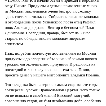
‒ Помню, как-то в начале осени я приехал в Боровик к
отцу Никите. Продукты и деньги, привезенные мною
из Москвы, закончились очень быстро, поскольку
здесь гостил не только я. Собрались такие же молодые
и оголодавшие после Успенского поста отец Рафаил,
инок Александр, диакон Виктор и бесноватый Илья
Данилович. Последний, правда, был лет на 30 нас
старше, но обладал вполне молодым зверским
аппетитом.
Итак, истребив подчистую доставленные из Москвы
продукты и до аллергии объевшись яблоками нового
урожая, мы окончательно приуныли. И решились на
последний в таких случаях шаг ‒ ехать во Псков,
просить денег у нашего митрополита владыки Иоанна.
Этот владыка был, наверное, самым старым в те годы
архиереем Русской Православной Церкви. Чего только
он не испытал в своей жизни! Высокий, могучий,
совершенно седой, он был необычайно добр, особенно