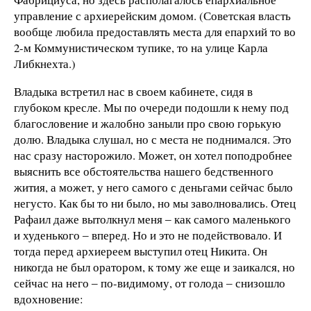
управление с архиерейским домом. (Советская власть
вообще любила предоставлять места для епархий то во
2-м Коммунистическом тупике, то на улице Карла
Либкнехта.)
Владыка встретил нас в своем кабинете, сидя в
глубоком кресле. Мы по очереди подошли к нему под
благословение и жалобно заныли про свою горькую
долю. Владыка слушал, но с места не поднимался. Это
нас сразу насторожило. Может, он хотел поподробнее
выяснить все обстоятельства нашего бедственного
жития, а может, у него самого с деньгами сейчас было
негусто. Как бы то ни было, но мы заволновались. Отец
Рафаил даже вытолкнул меня ‒ как самого маленького
и худенького ‒ вперед. Но и это не подействовало. И
тогда перед архиереем выступил отец Никита. Он
никогда не был оратором, к тому же еще и заикался, но
сейчас на него ‒ по-видимому, от голода ‒ снизошло
вдохновение: