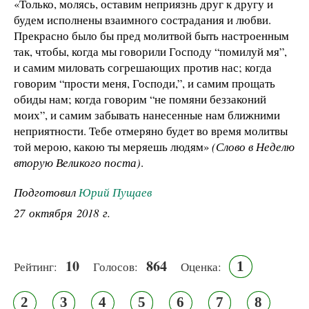
«Только, молясь, оставим неприязнь друг к другу и
будем исполнены взаимного сострадания и любви.
Прекрасно было бы пред молитвой быть настроенным
так, чтобы, когда мы говорили Господу “помилуй мя”,
и самим миловать согрешающих против нас; когда
говорим “прости меня, Господи,”, и самим прощать
обиды нам; когда говорим “не помяни беззаконий
моих”, и самим забывать нанесенные нам ближними
неприятности. Тебе отмеряно будет во время молитвы
той мерою, какою ты меряешь людям»
(Слово в Неделю
вторую Великого поста)
.
Подготовил
Юрий Пущаев
27 октября 2018 г.
10
864
1
Рейтинг:
Голосов:
Оценка:
2
3
4
5
6
7
8