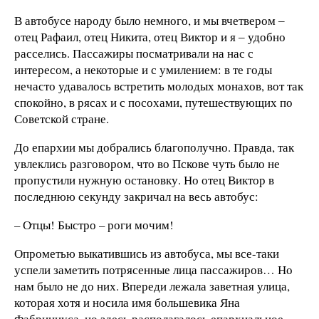
В автобусе народу было немного, и мы вчетвером ‒
отец Рафаил, отец Никита, отец Виктор и я ‒ удобно
расселись. Пассажиры посматривали на нас с
интересом, а некоторые и с умилением: в те годы
нечасто удавалось встретить молодых монахов, вот так
спокойно, в рясах и с посохами, путешествующих по
Советской стране.
До епархии мы добрались благополучно. Правда, так
увлеклись разговором, что во Пскове чуть было не
пропустили нужную остановку. Но отец Виктор в
последнюю секунду закричал на весь автобус:
– Отцы! Быстро – роги мочим!
Опрометью выкатившись из автобуса, мы все-таки
успели заметить потрясенные лица пассажиров… Но
нам было не до них. Впереди лежала заветная улица,
которая хотя и носила имя большевика Яна
Фабрициуса, но здесь располагалось епархиальное