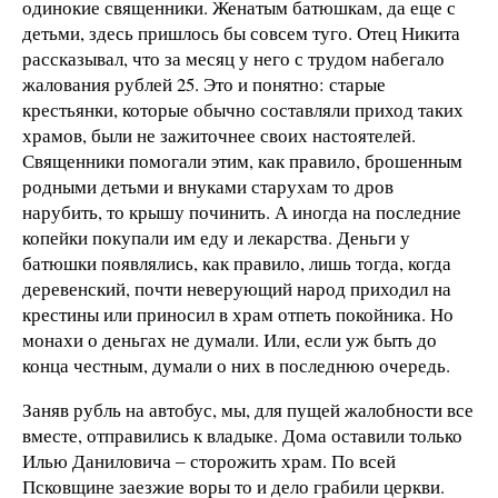
одинокие священники. Женатым батюшкам, да еще с
детьми, здесь пришлось бы совсем туго. Отец Никита
рассказывал, что за месяц у него с трудом набегало
жалования рублей 25. Это и понятно: старые
крестьянки, которые обычно составляли приход таких
храмов, были не зажиточнее своих настоятелей.
Священники помогали этим, как правило, брошенным
родными детьми и внуками старухам то дров
нарубить, то крышу починить. А иногда на последние
копейки покупали им еду и лекарства. Деньги у
батюшки появлялись, как правило, лишь тогда, когда
деревенский, почти неверующий народ приходил на
крестины или приносил в храм отпеть покойника. Но
монахи о деньгах не думали. Или, если уж быть до
конца честным, думали о них в последнюю очередь.
Заняв рубль на автобус, мы, для пущей жалобности все
вместе, отправились к владыке. Дома оставили только
Илью Даниловича ‒ сторожить храм. По всей
Псковщине заезжие воры то и дело грабили церкви.