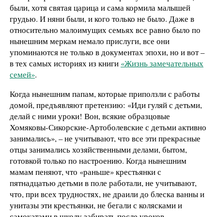
были, хотя святая царица и сама кормила малышей
грудью. И няни были, и кого только не было. Даже в
относительно малоимущих семьях все равно было по
нынешним меркам немало прислуги, все они
упоминаются не только в документах эпохи, но и вот –
в тех самых историях из книги
«Жизнь замечательных
семей»
.
Когда нынешним папам, которые приползли с работы
домой, предъявляют претензию: «Иди гуляй с детьми,
делай с ними уроки! Вон, всякие образцовые
Хомяковы-Сикорские-Артоболевские с детьми активно
занимались», – не учитывают, что все эти прекрасные
отцы занимались хозяйственными делами, бытом,
готовкой только по настроению. Когда нынешним
мамам пеняют, что «раньше» крестьянки с
пятнадцатью детьми в поле работали, не учитывают,
что, при всех трудностях, не драили до блеска ванны и
унитазы эти крестьянки, не бегали с колясками и
самокатами в школу забирать после уроков