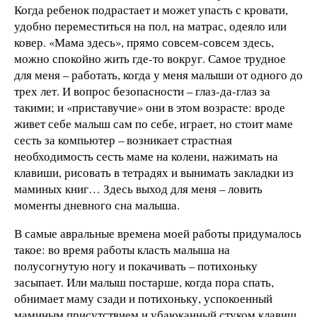
Когда ребенок подрастает и может упасть с кровати,
удобно переместиться на пол, на матрас, одеяло или
ковер. «Мама здесь», прямо совсем-совсем здесь,
можно спокойно жить где-то вокруг. Самое трудное
для меня – работать, когда у меня малыши от одного до
трех лет. И вопрос безопасности – глаз-да-глаз за
такими; и «приставучие» они в этом возрасте: вроде
живет себе малыш сам по себе, играет, но стоит маме
сесть за компьютер – возникает страстная
необходимость сесть маме на колени, нажимать на
клавиши, рисовать в тетрадях и вынимать закладки из
маминых книг… Здесь выход для меня – ловить
моменты дневного сна малыша.
В самые авральные времена моей работы придумалось
такое: во время работы класть малыша на
полусогнутую ногу и покачивать – потихоньку
засыпает. Или малыш постарше, когда пора спать,
обнимает маму сзади и потихоньку, успокоенный
маминым присутствием и убаюканный стуком клавиш