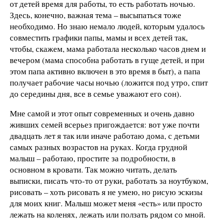
от детей время для работы, то есть работать ночью.
Здесь, конечно, важная тема – высыпаться тоже
необходимо. Но знаю немало людей, которым удалось
совместить графики папы, мамы и всех детей так,
чтобы, скажем, мама работала несколько часов днем и
вечером (мама способна работать в гуще детей, и при
этом папа активно включен в это время в быт), а папа
получает рабочие часы ночью (ложится под утро, спит
до середины дня, все в семье уважают его сон).
Мне самой и этот опыт современных и очень давно
живших семей всерьез пригождается: вот уже почти
двадцать лет я так или иначе работаю дома, с детьми
самых разных возрастов на руках. Когда грудной
малыш – работаю, простите за подробности, в
основном в кровати. Так можно читать, делать
выписки, писать что-то от руки, работать за ноутбуком,
рисовать – хоть рисовать я не умею, но рисую эскизы
для моих книг. Малыш может меня «есть» или просто
лежать на коленях, лежать или ползать рядом со мной.