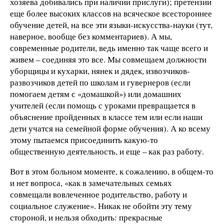
хозяева добивались при наличии прислуги); претензии
еще более высоких классов на всяческое всестороннее
обучение детей, на все эти языки-искусства-науки (тут,
наверное, вообще без комментариев). А мы,
современные родители, ведь именно так чаще всего и
живем – соединяя это все. Мы совмещаем должности
уборщицы и кухарки, нянек и дядек, извозчиков-
развозчиков детей по школам и гувернеров (если
помогаем детям с «домашкой») или домашних
учителей (если помощь с уроками превращается в
объяснение пройденных в классе тем или если наши
дети учатся на семейной форме обучения). А ко всему
этому пытаемся присоединить какую-то
общественную деятельность, и еще – как раз работу.
Вот в этом больном моменте, к сожалению, в общем-то
и нет вопроса, «как в замечательных семьях
совмещали вовлеченное родительство, работу и
социальное служение». Никак не обойти эту тему
стороной, и нельзя обходить: прекрасные