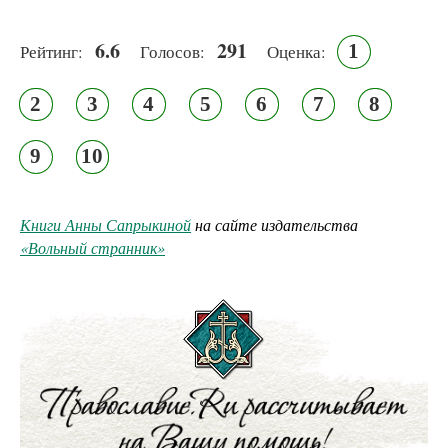
6.6
291
1
Рейтинг:
Голосов:
Оценка:
2
3
4
5
6
7
8
9
10
Книги Анны Сапрыкиной
на сайте издательства
«Вольный странник»