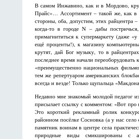
В самом Инжавино, как и в Мордово, кру
Прайс»… Ассортимент – такой же, как в 
стороны, оба, допустим, этих райцентра –
когда-то в городе N – дабы постричьс
примагнититься к супермаркету (даже «у 
ещё проценты!), к магазину компьютерны
крутят, дай Бог музыку, то в райцентра
последнее время начали переоборудовать 
«преимущественно национальных фильмов»
тем же репертуаром американских блокбас
всегда и везде! Только щупальца «Макдон
Недавно мне знакомый молодой педагог и
присылает ссылку с комментом: «Вот про 
Это короткий рекламный ролик конкурс
районном посёлке Сосновка (а у нас село 
памятник воинам в центре села практическ
природные виды смикшированы с а