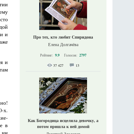
ртии
ему
асто
дой
ми и
Про тех, кто любит Спиридона
даже
Елена Долгачёва
Рейтинг:
9.9
Голосов:
2797
я и
37 427
13
там
ано!
-х.
кие-
Как Богородица исцелила девочку, а
е в
потом пришла к ней домой
к ни
Дмитрий Злодорев