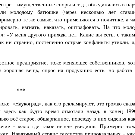
нтре – имущественные споры и т.д., объединялись в па
али молодому батюшке (через несколько лет ставш
примерно те же самые, что применяются в политике, а ч
ровать, изгнать, наказать, оштрафовать. На что моло
л: «У меня другого прихода нет. Какие вы есть, с таки
как ни странно, постепенно острые конфликты утихли, 
стное предприятие, тоже меняющее собственников, хот
а хорошая вещь, спрос на продукцию есть, но работа 
***
ке. «Наукоград», как его рекламируют, это громко сказ
здесь как будто время отмотали назад, в конец 1990
ько всё старое, обшарпанное, повсюду в них сиденья ка
нючие – мало где такое нынче увидишь. Примерно тож
очках. Навязчивый сервис таксистов привокзальных – ка