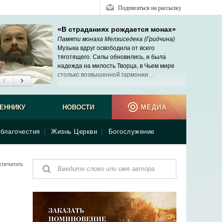
Подписаться на рассылку
«В страданиях рождается монах»
Памяти монаха Мелхиседека (Гридчина)
Музыка вдруг освободила от всего
тяготящего. Силы обновились, и была
надежда на милость Творца, в Чьем мире
столько возвышенной гармонии…
ЕННИКУ
НОВОСТИ
МЕДИА
благочестия
|
Жизнь Церкви
|
Богослужение
спечатать