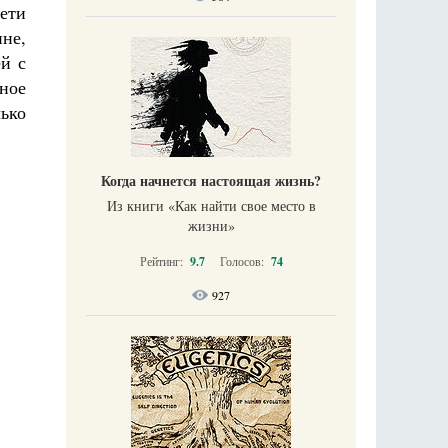
Сети
не,
ей с
ное
лько
Когда начнется настоящая жизнь?
Из книги «Как найти свое место в
жизни​»
Рейтинг:
9.7
Голосов:
74
927