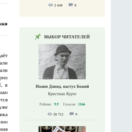
2 648
8
жки
ВЫБОР ЧИТАТЕЛЕЙ
даёт
шали
вали
ерно
, в
Иоанн Давид, пастух Божий
ько
Кристиан Курте
ется
Рейтинг:
9.9
Голосов:
1166
 уже
сика
20 712
9
енно
ния