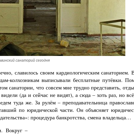
винский санаторий сегодня
нечно, славилось своим кардиологическим санаторием. 
едам-колхозникам выписывали бесплатные путёвки. По
том санатории, что совсем мне трудно представить, отд
идели (да и сейчас не видят), а сюда – хоть раз, но вс
 едем туда же. За рулём – преподавательница правосла
отавший по юридической части. Он объясняет юридичес
ательства»: процедура банкротства, смена владельца…
и. Вокруг –