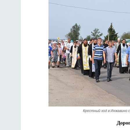
Разлуки не будет
Фредерика де Грааф
К
Крестный ход в Инжавино 
Дорог