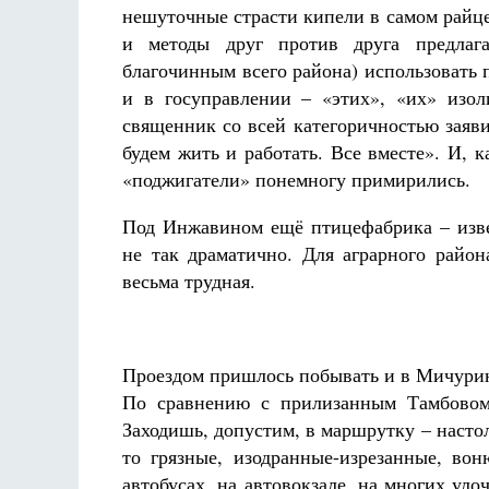
нешуточные страсти кипели в самом райце
и методы друг против друга предлаг
благочинным всего района) использовать 
и в госуправлении – «этих», «их» изоли
священник со всей категоричностью заяви
будем жить и работать. Все вместе». И, 
«поджигатели» понемногу примирились.
Под Инжавином ещё птицефабрика – изве
не так драматично. Для аграрного район
весьма трудная.
Проездом пришлось побывать и в Мичуринс
По сравнению с прилизанным Тамбовом 
Заходишь, допустим, в маршрутку – настол
то грязные, изодранные-изрезанные, во
автобусах, на автовокзале, на многих ул