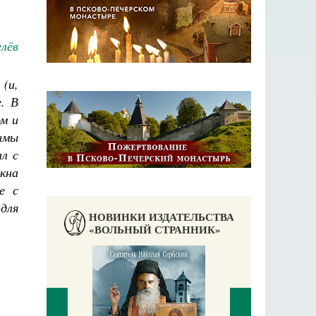
лёв
(и,
. В
м и
имы
л с
окна
е с
 для
НОВИНКИ ИЗДАТЕЛЬСТВА
«ВОЛЬНЫЙ СТРАННИК»