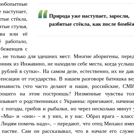
любопытные
 наступает,
Природа уже наступает, заросли,
итые стёкла,
разбитые стёкла, как после бомбё
итые стулья,
ва или её
 работало,
 беженцев с
е, не только для здешних мест. Многие аборигены, пере
нник из Инжавино, не находили себе места, когда услы
рублей в сутки». На самом деле, естественно, их не да
пенсации от государства. В нашем разговоре батюшка в
ненависть (что часто делают и наши, российские, СМИ
орошего на этом построишь? Низменные чувства тол
казывает о родственниках с Украины: приезжают, начина
 с погоды, грибов и рыбалки, но через несколько минут
 «Мы» и «они» – и у них, и у нас. Образ врага – клас
! Людям помочь надо», – передают, что отец Михаил им
 пастве. Сам он рассказывал, что в начале его служе