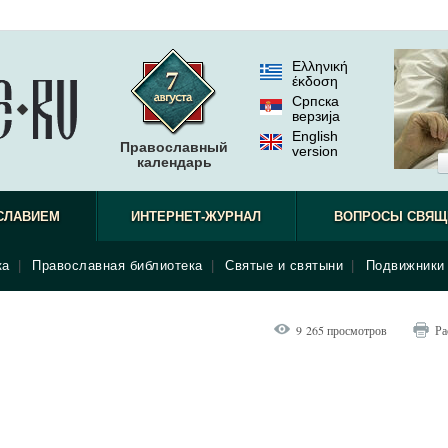
Ελληνική
έκδοση
Српска
верзиjа
English
Православный
version
календарь
СЛАВИЕМ
ИНТЕРНЕТ-ЖУРНАЛ
ВОПРОСЫ СВЯЩ
ка
|
Православная библиотека
|
Святые и святыни
|
Подвижники 
9 265 просмотров
Ра