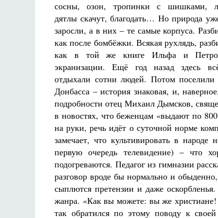
сосны, озон, тропинки с шишками, 
дятлы скачут, благодать… Но природа уже
заросли, а в них – те самые корпуса. Разб
как после бомбёжки. Всякая рухлядь, разб
как в той же книге Ильфа и Петро
экранизации. Ещё год назад здесь всё
отдыхали сотни людей. Потом поселили
Донбасса – история знаковая, и, наверно
подробности отец Михаил Дымсков, свяще
в новостях, что беженцам «выдают по 800 
на руки, речь идёт о суточной норме ком
замечает, что культивировать в народе 
первую очередь телевидение) – что х
подогреваются. Педагог из гимназии расс
разговор вроде бы нормально и обыденно,
сыплются претензии и даже оскорбленья.
жанра. «Как вы можете: вы же христиане
так обратился по этому поводу к своей