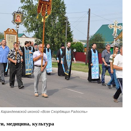
Великомученик Георгий Победоносец. На
святого
Роман Котов
ак найти своё место в жизни
Кирилл Мурышев
с Карандеевской иконой «Всех Скорбящих Радость»
и, медицина, культура