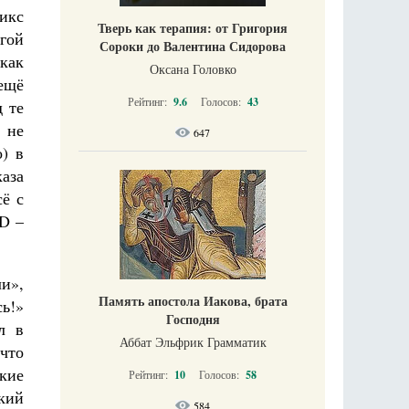
икс
Тверь как терапия: от Григория
гой
Сороки до Валентина Сидорова
 как
Оксана Головко
ещё
Рейтинг:
9.6
Голосов:
43
д те
 не
647
о) в
каза
ё с
3D –
ли»,
Память апостола Иакова, брата
сь!»
Господня
л в
Аббат Эльфрик Грамматик
 что
ские
Рейтинг:
10
Голосов:
58
кий
584