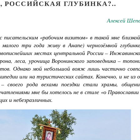
 РОССИЙСКАЯ ГЛУБИНКА?..
Алексей Шепе
 писательским «рабочим визитом» в такой мне близкой 
з малого три года живу в Анапе) чернозёмной глубинке
ивописнейших местах центральной России – Инжавинско
рона, леса, урочища Воронинского заповедника – топон
стов. Однако мой небольшой вояж лишь частично совпа
педии или на туристических сайтах. Конечно, и не из 
– своего рода вехами поездки стали храмы, общени
чатлениями мне бы хотелось не в стиле «о Православии
их и небезразличных.