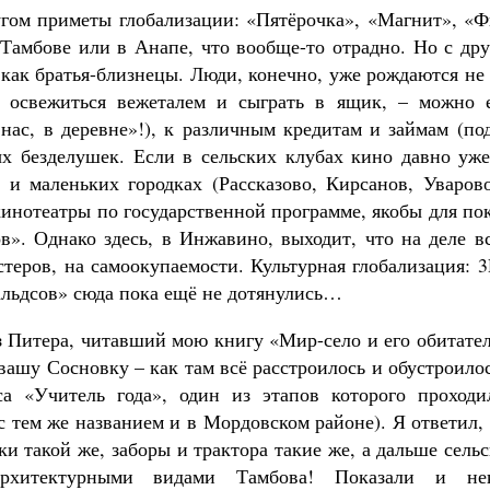
гом приметы глобализации: «Пятёрочка», «Магнит», «Ф
Тамбове или в Анапе, что вообще-то отрадно. Но с дру
 как братья-близнецы. Люди, конечно, уже рождаются не
я, освежиться вежеталем и сыграть в ящик, – можно 
нас, в деревне»!), к различным кредитам и займам (по
х безделушек. Если в сельских клубах кино давно уже
х и маленьких городках (Рассказово, Кирсанов, Уваров
кинотеатры по государственной программе, якобы для по
. Однако здесь, в Инжавино, выходит, что на деле вс
теров, на самоокупаемости. Культурная глобализация: 
альдсов» сюда пока ещё не дотянулись…
з Питера, читавший мою книгу «Мир-село и его обитате
вашу Сосновку – как там всё расстроилось и обустроило
а «Учитель года», один из этапов которого проходи
с тем же названием и в Мордовском районе). Я ответил,
и такой же, заборы и трактора такие же, а дальше сель
рхитектурными видами Тамбова! Показали и не