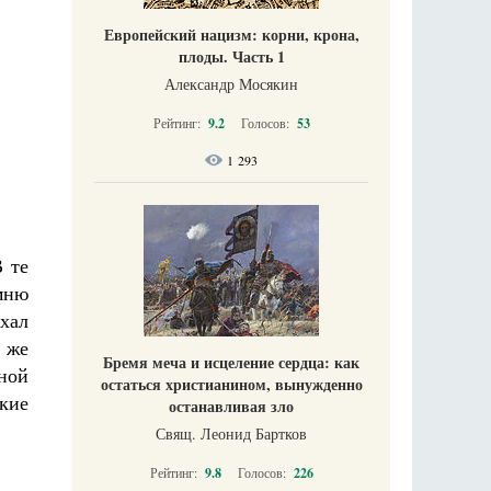
Европейский нацизм: корни, крона,
плоды. Часть 1
Александр Мосякин
Рейтинг:
9.2
Голосов:
53
1 293
В те
мню
ыхал
ё же
Бремя меча и исцеление сердца: как
вной
остаться христианином, вынужденно
кие
останавливая зло
Свящ. Леонид Бартков
Рейтинг:
9.8
Голосов:
226