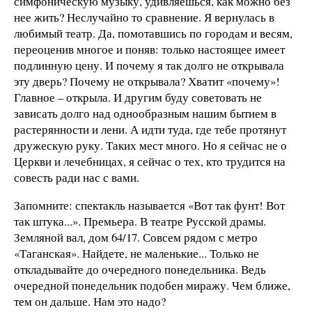
симфоническую музыку, удивляешься, как можно без
нее жить? Неслучайно то сравнение. Я вернулась в
любимый театр. Да, помотавшись по городам и весям,
переоценив многое и поняв: только настоящее имеет
подлинную цену. И почему я так долго не открывала
эту дверь? Почему не открывала? Хватит «почему»!
Главное – открыла. И другим буду советовать не
зависать долго над однообразным нашим бытием в
растерянности и лени. А идти туда, где тебе протянут
дружескую руку. Таких мест много. Но я сейчас не о
Церкви и лечебницах, я сейчас о тех, кто трудится на
совесть ради нас с вами.
Запомните: спектакль называется «Вот так фунт! Вот
так штука...». Премьера. В театре Русской драмы.
Земляной вал, дом 64/17. Совсем рядом с метро
«Таганская». Найдете, не маленькие... Только не
откладывайте до очередного понедельника. Ведь
очередной понедельник подобен миражу. Чем ближе,
тем он дальше. Нам это надо?