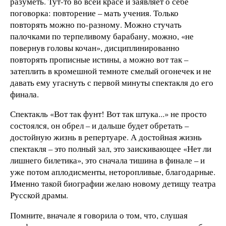
разуметь. Тут-то во всей красе и заявляет о себе
поговорка: повторение – мать учения. Только
повторять можно по-разному. Можно стучать
палочками по терпеливому барабану, можно, «не
повернув головы кочан», дисциплинированно
повторять прописные истины, а можно вот так –
затеплить в кромешной темноте смелый огонечек и не
давать ему угаснуть с первой минуты спектакля до его
финала.
Спектакль «Вот так фунт! Вот так штука...» не просто
состоялся, он обрел – и дальше будет обретать –
достойную жизнь в репертуаре. А достойная жизнь
спектакля – это полный зал, это заискивающее «Нет ли
лишнего билетика», это сначала тишина в финале – и
уже потом аплодисменты, неторопливые, благодарные.
Именно такой биографии желаю новому детищу театра
Русской драмы.
Помните, вначале я говорила о том, что, слушая