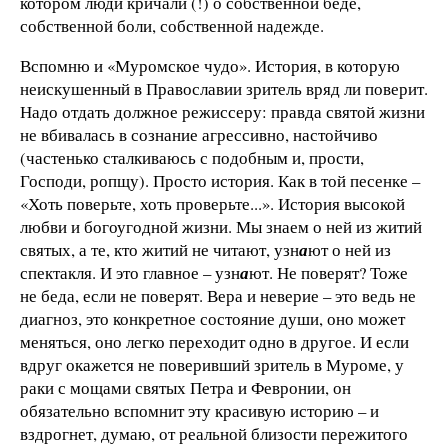
котором люди кричали (!) о собственной беде,
собственной боли, собственной надежде.
Вспомню и «Муромское чудо». История, в которую
неискушенный в Православии зритель вряд ли поверит.
Надо отдать должное режиссеру: правда святой жизни
не вбивалась в сознание агрессивно, настойчиво
(частенько сталкиваюсь с подобным и, прости,
Господи, ропщу). Просто история. Как в той песенке –
«Хоть поверьте, хоть проверьте...». История высокой
любви и богоугодной жизни. Мы знаем о ней из житий
святых, а те, кто житий не читают, узн
а
ют о ней из
спектакля. И это главное – узн
а
ют. Не поверят? Тоже
не беда, если не поверят. Вера и неверие – это ведь не
диагноз, это конкретное состояние души, оно может
меняться, оно легко переходит одно в другое. И если
вдруг окажется не поверивший зритель в Муроме, у
раки с мощами святых Петра и Февронии, он
обязательно вспомнит эту красивую историю – и
вздрогнет, думаю, от реальной близости пережитого