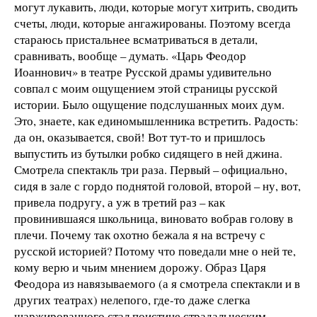
могут лукавить, люди, которые могут хитрить, сводить
счеты, люди, которые ангажированы. Поэтому всегда
стараюсь пристальнее всматриваться в детали,
сравнивать, вообще – думать. «Царь Феодор
Иоаннович» в театре Русской драмы удивительно
совпал с моим ощущением этой страницы русской
истории. Было ощущение подслушанных моих дум.
Это, знаете, как единомышленника встретить. Радость:
да он, оказывается, свой! Вот тут-то и пришлось
выпустить из бутылки робко сидящего в ней джина.
Смотрела спектакль три раза. Первый – официально,
сидя в зале с гордо поднятой головой, второй – ну, вот,
привела подругу, а уж в третий раз – как
провинившаяся школьница, виновато вобрав голову в
плечи. Почему так охотно бежала я на встречу с
русской историей? Потому что поведали мне о ней те,
кому верю и чьим мнением дорожу. Образ Царя
Феодора из навязываемого (а я смотрела спектакли и в
других театрах) нелепого, где-то даже слегка
шаржированного стал поистине страдальческим,