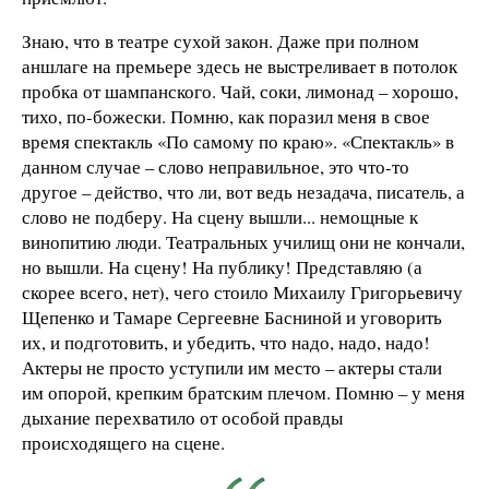
Знаю, что в театре сухой закон. Даже при полном
аншлаге на премьере здесь не выстреливает в потолок
пробка от шампанского. Чай, соки, лимонад – хорошо,
тихо, по-божески. Помню, как поразил меня в свое
время спектакль «По самому по краю». «Спектакль» в
данном случае – слово неправильное, это что-то
другое – действо, что ли, вот ведь незадача, писатель, а
слово не подберу. На сцену вышли... немощные к
винопитию люди. Театральных училищ они не кончали,
но вышли. На сцену! На публику! Представляю (а
скорее всего, нет), чего стоило Михаилу Григорьевичу
Щепенко и Тамаре Сергеевне Басниной и уговорить
их, и подготовить, и убедить, что надо, надо, надо!
Актеры не просто уступили им место – актеры стали
им опорой, крепким братским плечом. Помню – у меня
дыхание перехватило от особой правды
происходящего на сцене.