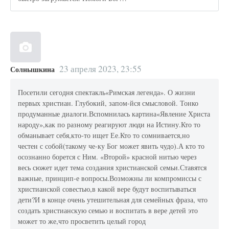
23 апреля 2023, 23:55
Солнышкина
Посетили сегодня спектакль«Римская легенда». О жизни
первых христиан. Глубокий, запом-йся смысловой. Тонко
продуманные диалоги.Вспомнилась картина«Явление Христа
народу»,как по разному реагируют люди на Истину.Кто то
обманывает себя,кто-то ищет Ее.Кто то сомнивается,но
честен с собой(такому че-ку Бог может явить чудо).А кто то
осознанно борется с Ним. «Второй» красной нитью через
весь сюжет идет тема создания христианской семьи.Ставятся
важные, принцип-е вопросы.Возможны ли компромиссы с
христианской совестью,в какой вере будут воспитываться
дети?И в конце очень утешительная для семейных фраза, что
создать христианскую семью и воспитать в вере детей это
может то же,что просветить целый город