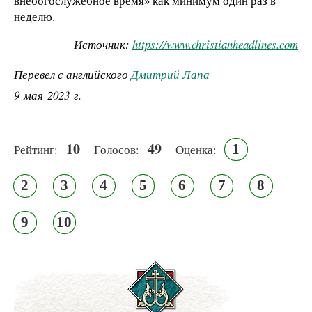
внебогослужебное время» как минимум один раз в
неделю.
Источник:
https://www.christianheadlines.com
Перевел с английского
Дмитрий Лапа
9 мая 2023 г.
10
49
1
Рейтинг:
Голосов:
Оценка:
2
3
4
5
6
7
8
9
10