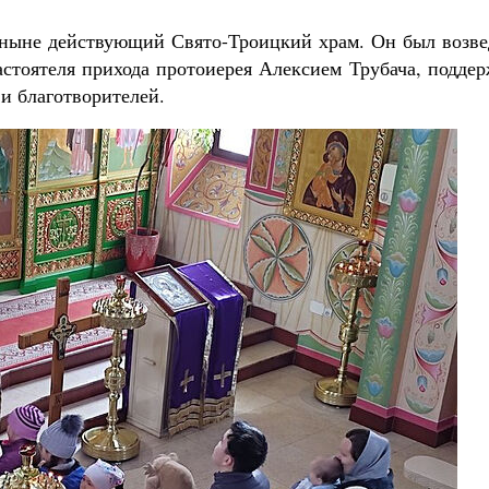
ён ныне действующий Свято-Троицкий храм. Он был возв
астоятеля прихода протоиерея Алексием Трубача, подде
и благотворителей.