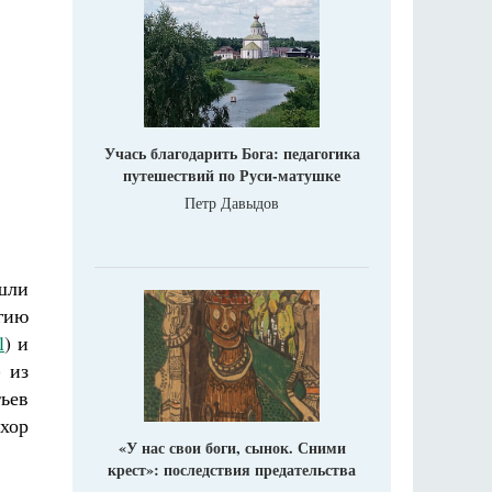
Учась благодарить Бога: педагогика
путешествий по Руси-матушке
Петр Давыдов
шли
гию
l
) и
) из
ьев
хор
«У нас свои боги, сынок. Сними
крест»: последствия предательства