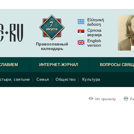
Ελληνική
έκδοση
Српска
верзиjа
English
Православный
version
календарь
СЛАВИЕМ
ИНТЕРНЕТ-ЖУРНАЛ
ВОПРОСЫ СВЯЩ
стыри, святыни
|
Семья
|
Общество
|
Культура
681 просмотр
Ра