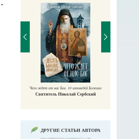
-
П
Е
аучись у
Чего ждет от нас Бог. 10 заповедей Божиих
Святитель Николай Сербский
ДРУГИЕ СТАТЬИ АВТОРА