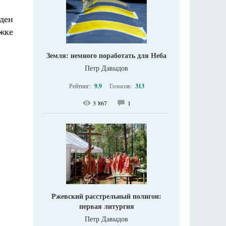
еден
ржке
Земля: немного поработать для Неба
Петр Давыдов
Рейтинг:
9.9
Голосов:
313
3 867
1
Ржевский расстрельный полигон:
первая литургия
Петр Давыдов