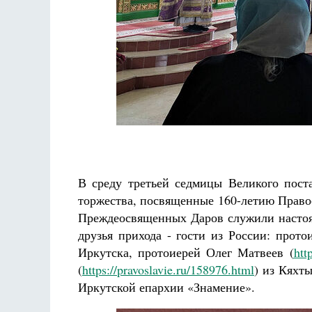
В среду третьей седмицы Великого пост
торжества, посвященные 160-летию Право
Преждеосвященных Даров служили настоя
друзья прихода - гости из России: прото
Иркутска, протоиерей Олег Матвеев (
htt
(
https://pravoslavie.ru/158976.html
) из Кяхт
Иркутской епархии «Знамение».