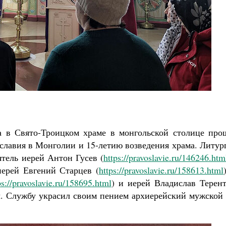
а в Свято-Троицком храме в монгольской столице про
славия в Монголии и 15-летию возведения храма. Литур
тель иерей Антон Гусев (
https://pravoslavie.ru/146246.htm
иерей Евгений Старцев (
https://pravoslavie.ru/158613.html
ps://pravoslavie.ru/158695.html
) и иерей Владислав Терент
ы. Службу украсил своим пением архиерейский мужской 