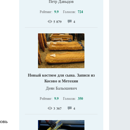
Петр Давыдов
Рейтинг:
9.9
Голосов:
724
5 879
4
Новый костюм для сына. Записи из
Косово и Метохии
Деян Бальошевич
Рейтинг:
9.9
Голосов:
350
3 367
4
овь