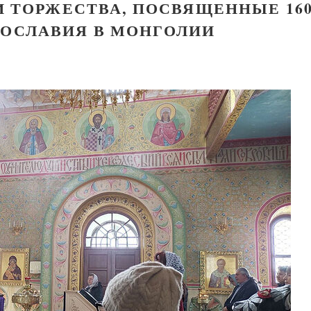
И ТОРЖЕСТВА, ПОСВЯЩЕННЫЕ 160
ВОСЛАВИЯ В МОНГОЛИИ
Великомученик Георгий Победоносец. Н
святого
Роман Котов
Как найти своё место в жизни
Кирилл Мурышев