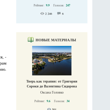
Рейтинг:
9.9
Голосов:
247
2 246
6
НОВЫЕ МАТЕРИАЛЫ
я, -
храм
нию.
Тверь как терапия: от Григория
Сороки до Валентина Сидорова
Оксана Головко
Рейтинг:
9.6
Голосов:
34
501