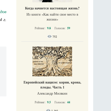
Когда начнется настоящая жизнь?
дов
Из книги «Как найти свое место в
4 г.
жизни​»
Рейтинг:
9.8
Голосов:
59
752
Европейский нацизм: корни, крона,
плоды. Часть 1
Александр Мосякин
Рейтинг:
9.5
Голосов:
44
1 161