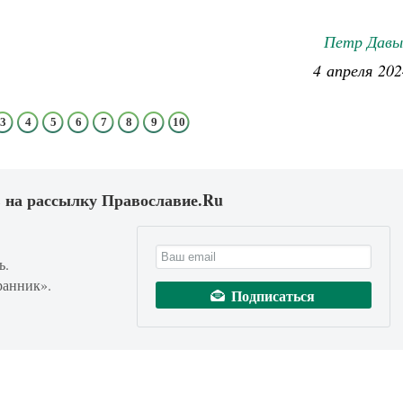
Петр Давы
4 апреля 202
3
4
5
6
7
8
9
10
 на рассылку Православие.Ru
ь.
ранник».