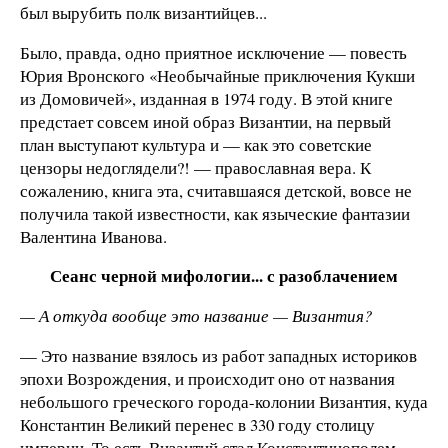
был вырубить полк византийцев...
Было, правда, одно приятное исключение — повесть
Юрия Вронского «Необычайные приключения Кукши
из Домовичей», изданная в 1974 году. В этой книге
предстает совсем иной образ Византии, на первый
план выступают культура и — как это советские
цензоры недоглядели?! — православная вера. К
сожалению, книга эта, считавшаяся детской, вовсе не
получила такой известности, как языческие фантазии
Валентина Иванова.
Сеанс черной мифологии... с разоблачением
— А откуда вообще это название — Византия?
— Это название взялось из работ западных историков
эпохи Возрождения, и происходит оно от названия
небольшого греческого города-колонии Византия, куда
Константин Великий перенес в 330 году столицу
империи. То есть Византий стал Константинополем.