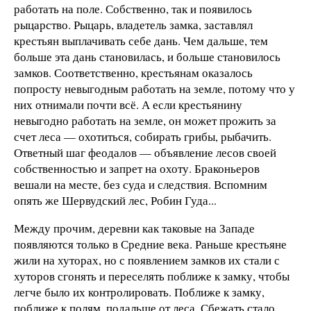
работать на поле. Собственно, так и появилось
рыцарство. Рыцарь, владетель замка, заставлял
крестьян выплачивать себе дань. Чем дальше, тем
больше эта дань становилась, и больше становилось
замков. Соответственно, крестьянам оказалось
попросту невыгодным работать на земле, потому что у
них отнимали почти всё. А если крестьянину
невыгодно работать на земле, он может прожить за
счет леса — охотиться, собирать грибы, рыбачить.
Ответный шаг феодалов — объявление лесов своей
собственностью и запрет на охоту. Браконьеров
вешали на месте, без суда и следствия. Вспомним
опять же Шервудский лес, Робин Гуда...
Между прочим, деревни как таковые на Западе
появляются только в Средние века. Раньше крестьяне
жили на хуторах, но с появлением замков их стали с
хуторов сгонять и переселять поближе к замку, чтобы
легче было их контролировать. Поближе к замку,
поближе к полям, подальше от леса. Сбежать стало