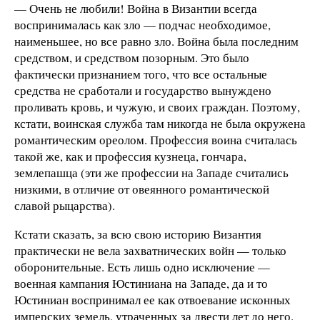
— Очень не любили! Война в Византии всегда
воспринималась как зло — подчас необходимое,
наименьшее, но все равно зло. Война была последним
средством, и средством позорным. Это было
фактически признанием того, что все остальные
средства не сработали и государство вынуждено
проливать кровь, и чужую, и своих граждан. Поэтому,
кстати, воинская служба там никогда не была окружена
романтическим ореолом. Профессия воина считалась
такой же, как и профессия кузнеца, гончара,
землепашца (эти же профессии на Западе считались
низкими, в отличие от овеянного романтической
славой рыцарства).
Кстати сказать, за всю свою историю Византия
практически не вела захватнических войн — только
оборонительные. Есть лишь одно исключение —
военная кампания Юстиниана на Западе, да и то
Юстиниан воспринимал ее как отвоевание исконных
имперских земель, утраченных за двести лет до него.