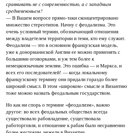
сравнивать не с современностью, а с западным
средневековьем?
— В Вашем вопросе прямо-таки сконцентрировано
множество стереотипов. Начну с феодализма. Это
очень условный термин, обозначающий отношения
между владетелем территории и теми, кто ему служит.
Феодализм — это в основном французская модель,
уже к донорманнской Англии ее можно применять с
большими оговорками, и уж тем более к
немецкоязычным землям. Это ошибка — и Маркса, и
всех его последователей! — когда локальному
французскому термину они придали гораздо более
широкий смысл. В этом «широком» смысле и Византию
тоже можно назвать феодальным государством.
Но как ни спорь о термине «феодализм», важно
другое: во всех феодальных обществах всегда
существовало рабовладение, существовала
работорговля, и отношение к рабам было несравненно
более жестоким, нежели в Византии.