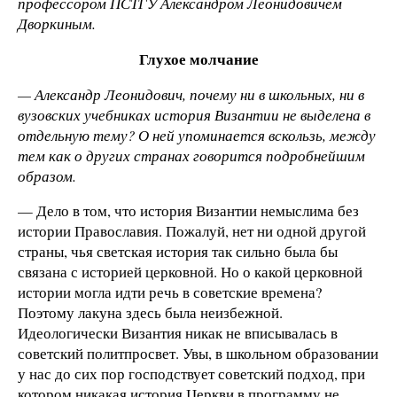
профессором ПСТГУ Александром Леонидовичем
Дворкиным.
Глухое молчание
— Александр Леонидович, почему ни в школьных, ни в
вузовских учебниках история Византии не выделена в
отдельную тему? О ней упоминается вскользь, между
тем как о других странах говорится подробнейшим
образом.
— Дело в том, что история Византии немыслима без
истории Православия. Пожалуй, нет ни одной другой
страны, чья светская история так сильно была бы
связана с историей церковной. Но о какой церковной
истории могла идти речь в советские времена?
Поэтому лакуна здесь была неизбежной.
Идеологически Византия никак не вписывалась в
советский политпросвет. Увы, в школьном образовании
у нас до сих пор господствует советский подход, при
котором никакая история Церкви в программу не