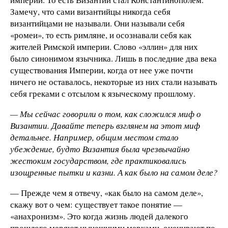
Замечу, что сами византийцы никогда себя
византийцами не называли. Они называли себя
«ромеи», то есть римляне, и осознавали себя как
жителей Римской империи. Слово «эллин» для них
было синонимом язычника. Лишь в последние два века
существования Империи, когда от нее уже почти
ничего не оставалось, некоторые из них стали называть
себя греками с отсылом к языческому прошлому.
— Мы сейчас говорили о том, как сложился миф о
Византии. Давайте теперь взглянем на этот миф
детальнее. Например, общим местом стало
убеждение, будто Византия была чрезвычайно
жестоким государством, где практиковались
изощренные пытки и казни. А как было на самом деле?
— Прежде чем я отвечу, «как было на самом деле»,
скажу вот о чем: существует такое понятие —
«анахронизм». Это когда жизнь людей далекого
прошлого меряют нынешними мерками, оценивают по