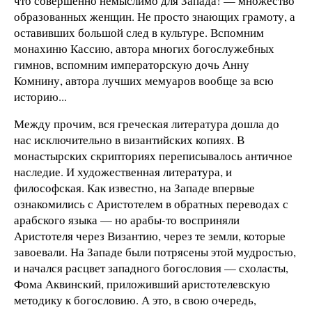
что совершенно немыслимо для Запада! — множество
образованных женщин. Не просто знающих грамоту, а
оставивших большой след в культуре. Вспомним
монахиню Кассию, автора многих богослужебных
гимнов, вспомним императорскую дочь Анну
Комнину, автора лучших мемуаров вообще за всю
историю...
Между прочим, вся греческая литература дошла до
нас исключительно в византийских копиях. В
монастырских скрипториях переписывалось античное
наследие. И художественная литература, и
философская. Как известно, на Западе впервые
ознакомились с Аристотелем в обратных переводах с
арабского языка — но арабы-то восприняли
Аристотеля через Византию, через те земли, которые
завоевали. На Западе были потрясены этой мудростью,
и начался расцвет западного богословия — схоласты,
Фома Аквинский, приложивший аристотелевскую
методику к богословию. А это, в свою очередь,