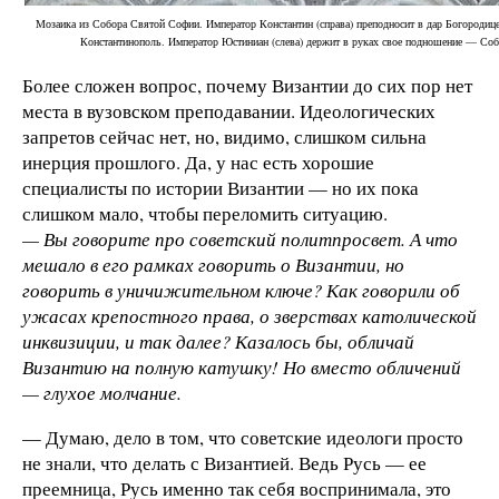
Мозаика из Собора Святой Софии. Император Константин (справа) преподносит в дар Богородиц
Константинополь. Император Юстиниан (слева) держит в руках свое подношение — Со
Более сложен вопрос, почему Византии до сих пор нет
места в вузовском преподавании. Идеологических
запретов сейчас нет, но, видимо, слишком сильна
инерция прошлого. Да, у нас есть хорошие
специалисты по истории Византии — но их пока
слишком мало, чтобы переломить ситуацию.
— Вы говорите про советский политпросвет. А что
мешало в его рамках говорить о Византии, но
говорить в уничижительном ключе? Как говорили об
ужасах крепостного права, о зверствах католической
инквизиции, и так далее? Казалось бы, обличай
Византию на полную катушку! Но вместо обличений
— глухое молчание.
— Думаю, дело в том, что советские идеологи просто
не знали, что делать с Византией. Ведь Русь — ее
преемница, Русь именно так себя воспринимала, это