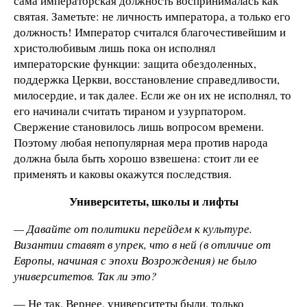
сама императорская должность воспринималась как
святая. Заметьте: не личность императора, а только его
должность! Император считался благочестивейшим и
христолюбивым лишь пока он исполнял
императорские функции: защита обездоленных,
поддержка Церкви, восстановление справедливости,
милосердие, и так далее. Если же он их не исполнял, то
его начинали считать тираном и узурпатором.
Свержение становилось лишь вопросом времени.
Поэтому любая непопулярная мера против народа
должна была быть хорошо взвешена: стоит ли ее
применять и каковы окажутся последствия.
Университеты, школы и лифты
— Давайте от политики перейдем к культуре.
Византии ставят в упрек, что в ней (в отличие от
Европы, начиная с эпохи Возрождения) не было
университетов. Так ли это?
— Не так. Вернее, университеты были, только