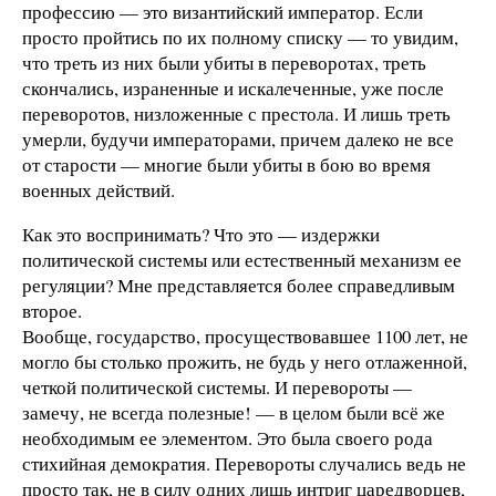
профессию — это византийский император. Если
просто пройтись по их полному списку — то увидим,
что треть из них были убиты в переворотах, треть
скончались, израненные и искалеченные, уже после
переворотов, низложенные с престола. И лишь треть
умерли, будучи императорами, причем далеко не все
от старости — многие были убиты в бою во время
военных действий.
Как это воспринимать? Что это — издержки
политической системы или естественный механизм ее
регуляции? Мне представляется более справедливым
второе.
Вообще, государство, просуществовавшее 1100 лет, не
могло бы столько прожить, не будь у него отлаженной,
четкой политической системы. И перевороты —
замечу, не всегда полезные! — в целом были всё же
необходимым ее элементом. Это была своего рода
стихийная демократия. Перевороты случались ведь не
просто так, не в силу одних лишь интриг царедворцев,