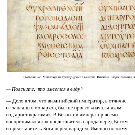
Омовение ног. Миниатюра из Трапезундского Евангелия. Византия. Вторая половина X
— Поясните, что имеется в виду?
— Дело в том, что византийский император, в отличие
от западных монархов, был не просто «начальником
над аристократами». В Византии император всеми
воспринимался как представитель народа перед Богом
и представитель Бога перед народом. Именно поэтому