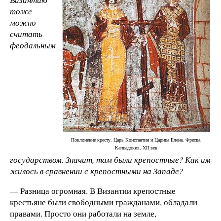
тоже
можно
считать
феодальным
Поклонение кресту. Царь Константин и Царица Елена. Фреска.
Каппадокия, XII век
государством. Значит, там были крепостные? Как им
жилось в сравнении с крепостными на Западе?
— Разница огромная. В Византии крепостные
крестьяне были свободными гражданами, обладали
правами. Просто они работали на земле,