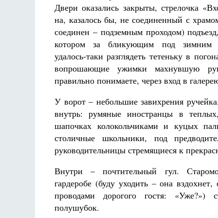
Двери оказались закрыты, стрелочка «Вх
на, казалось бы, не соединенный с храмо
соединен – подземным проходом) подъезд,
котором за бликующим под зимним 
удалось-таки разглядеть тетеньку в погон
вопрошающие ужимки махнувшую руко
правильно понимаете, через вход в галере
У ворот – небольшие завихрения ручейка
внутрь: румяные иностранцы в теплых,
шапочках колокольчиками и куцых пал
столичные школьники, под предводите
руководительницы стремящиеся к прекрас
Внутри – почтительный гул. Старомо
гардеробе (буду уходить – она вздохнет,
проводами дорогого гостя: «Уже?») с
полушубок.