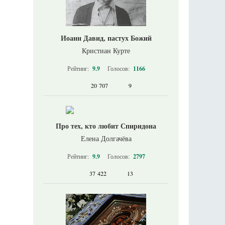
Иоанн Давид, пастух Божий
Кристиан Курте
Рейтинг:
9.9
Голосов:
1166
20 707
9
Про тех, кто любит Спиридона
Елена Долгачёва
Рейтинг:
9.9
Голосов:
2797
37 422
13