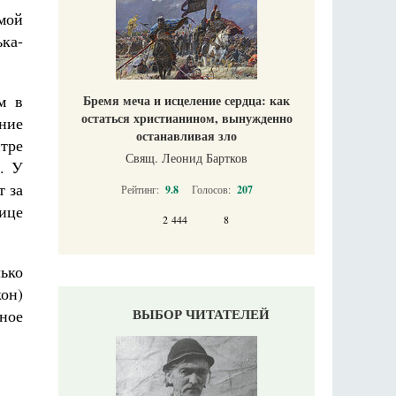
мой
ька-
м в
Бремя меча и исцеление сердца: как
остаться христианином, вынужденно
ние
останавливая зло
тре
Свящ. Леонид Бартков
. У
т за
Рейтинг:
9.8
Голосов:
207
нице
2 444
8
лько
он)
ВЫБОР ЧИТАТЕЛЕЙ
йное