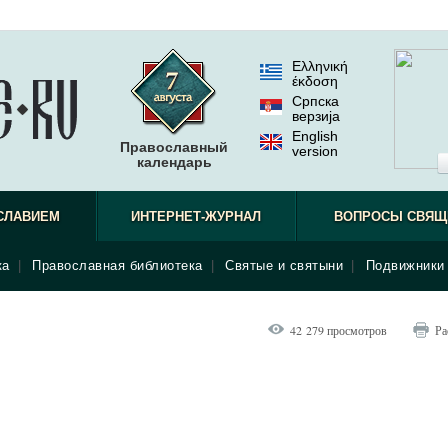
Ελληνική
έκδοση
Српска
верзиjа
English
Православный
version
календарь
СЛАВИЕМ
ИНТЕРНЕТ-ЖУРНАЛ
ВОПРОСЫ СВЯЩ
ка
|
Православная библиотека
|
Святые и святыни
|
Подвижники 
42 279 просмотров
Ра