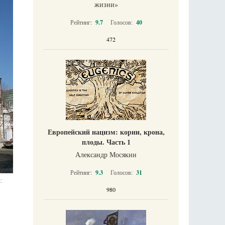
жизни​»
Рейтинг:
9.7
Голосов:
40
472
Европейский нацизм: корни, крона,
плоды. Часть 1
Александр Мосякин
Рейтинг:
9.3
Голосов:
31
 
980