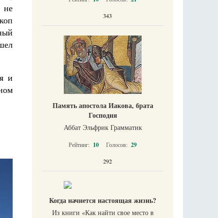
 не
343
коп
ный
ушел
я и
ном
Память апостола Иакова, брата
Господня
Аббат Эльфрик Грамматик
Рейтинг:
10
Голосов:
29
292
Когда начнется настоящая жизнь?
Из книги «Как найти свое место в