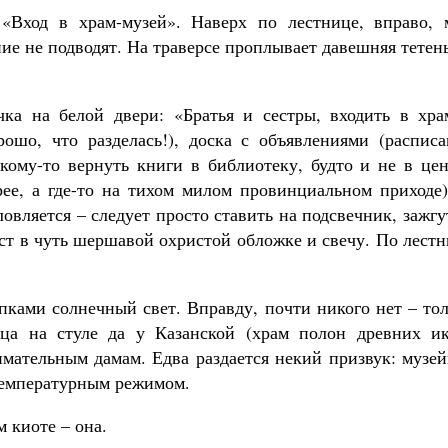
 «Вход в храм-музей». Наверх по лестнице, вправо, 
ие не подводят. На траверсе проплывает давешняя тетен
чка на белой двери: «Братья и сестры, входить в хра
рошо, что разделась!), доска с объявлениями (расписа
ому-то вернуть книги в библиотеку, будто и не в цен
ее, а где-то на тихом милом провинциальном приходе)
овляется – следует просто ставить на подсвечник, зажгу
ст в чуть шершавой охристой обложке и свечу. По лест
апками солнечный свет. Вправду, почти никого нет – то
ица на стуле да у Казанской (храм полон древних ик
имательным дамам. Едва раздается некий призвук: музе
температурным режимом.
м киоте – она.