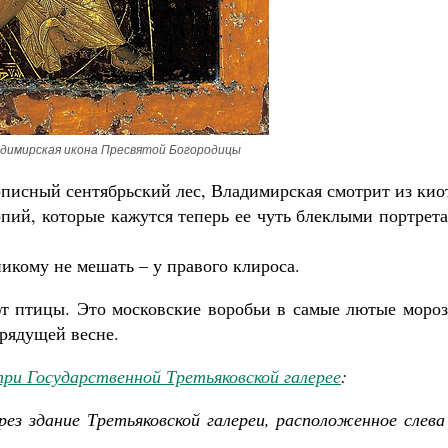
димирская икона Пресвятой Богородицы
описный сентябрьский лес, Владимирская смотрит из кио
опий, которые кажутся теперь ее чуть блеклыми портрет
икому не мешать – у правого клироса.
т птицы. Это московские воробьи в самые лютые мороз
грядущей весне.
при Государственной Третьяковской галерее
:
ерез здание Третьяковской галереи, расположенное слев