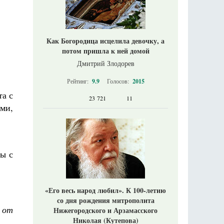
Как Богородица исцелила девочку, а
потом пришла к ней домой
Дмитрий Злодорев
Рейтинг:
9.9
Голосов:
2015
та с
23 721
11
ами,
ы с
«Его весь народ любил». К 100-летию
со дня рождения митрополита
а от
Нижегородского и Арзамасского
Николая (Кутепова)