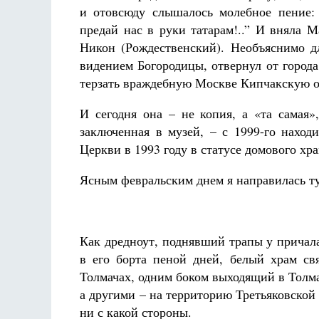
и отовсюду слышалось молебное пение:
предай нас в руки татарам!..” И вняла 
Никон (Рождественский). Необъяснимо д
видением Богородицы, отвернул от города
терзать враждебную Москве Кипчакскую ор
И сегодня она – не копия, а «та самая»
заключенная в музей, – с 1999-го наход
Церкви в 1993 году в статусе домового хра
Ясным февральским днем я направилась т
Как дредноут, поднявший трапы у прича
в его борта пеной дней, белый храм св
Толмачах, одним боком выходящий в Толма
а другими – на территорию Третьяковской 
ни с какой стороны.