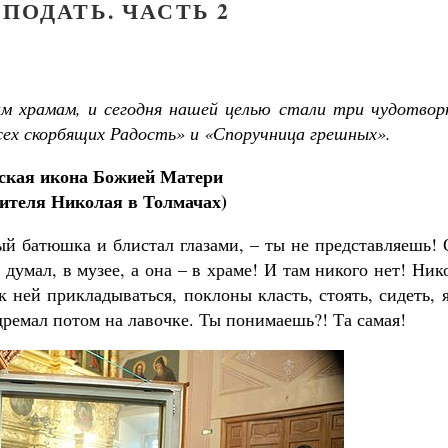
ПОДАТЬ. ЧАСТЬ 2
м храмам, и сегодня нашей целью стали три чудотвор
ех скорбящих Радость» и «Споручница грешных».
ская икона Божией Матери
тителя Николая в Толмачах)
ый батюшка и блистал глазами, – ты не представляешь!
; думал, в музее, а она – в храме! И там никого нет! Ник
 ней прикладываться, поклоны класть, стоять, сидеть, 
ремал потом на лавочке. Ты понимаешь?! Та самая!
Как найти своё место в жизни
Кирилл Мурышев
Великомученик Георгий Победоносец. Н
святого