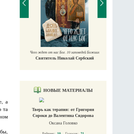
П
Е
Чего ждет от нас Бог. 10 заповедей Божиих
Святитель Николай Сербский
НОВЫЕ МАТЕРИАЛЫ
е, а
о та
Тверь как терапия: от Григория
Сороки до Валентина Сидорова
ном
Оксана Головко
 бы,
Рейтинг:
10
Голосов:
21