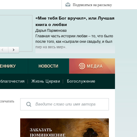
Подписаться на рассылку
«Мне тебя Бог вручил», или Лучшая
книга о любви
Дарья Парменова
Главная часть истории любви – то, что было
после того, как «сыграли они свадьбу, и был
пир на весь мир».
ЕННИКУ
НОВОСТИ
МЕДИА
благочестия
|
Жизнь Церкви
|
Богослужение
спечатать