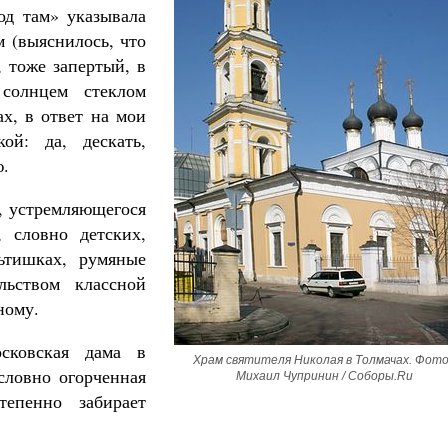
од там» указывала
м (выяснилось, что
 тоже запертый, в
солнцем стеклом
ах, в ответ на мои
й: да, дескать,
ю.
, устремляющегося
 словно детских,
ьтишках, румяные
льством классной
ному.
сковская дама в
Храм святителя Николая в Толмачах. Фото:
 словно огорченная
Михаил Чупринин / Соборы.Ru
тепенно забирает