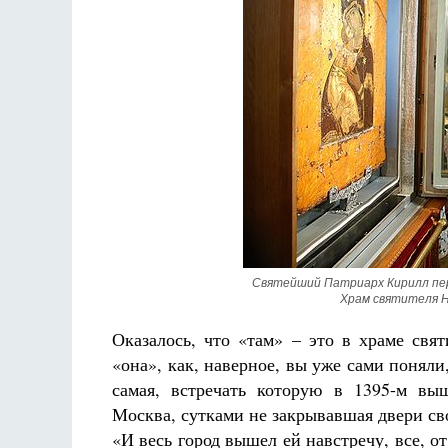
Разлуки не будет
Фредерика де Грааф
Святейший Патриарх Кирилл пер
Храм святителя Н
Оказалось, что «там» – это в храме свят
«она», как, наверное, вы уже сами понял
самая, встречать которую в 1395-м вы
Москва, сутками не закрывавшая двери св
«И весь город вышел ей навстречу, все, от